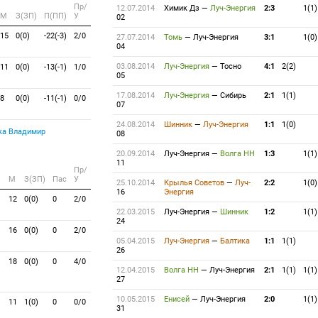
Пр/
12.07.2014
Химик Дз
—
Луч-Энергия
2:3
1(1)
M
З(ЗП)
П(ПП)
У
02
15
0(0)
-22(-3)
2/0
27.07.2014
Томь
—
Луч-Энергия
3:1
1(0)
04
03.08.2014
Луч-Энергия
—
Тосно
4:1
2(2)
11
0(0)
-13(-1)
1/0
05
17.08.2014
Луч-Энергия
—
Сибирь
2:1
1(1)
8
0(0)
-11(-1)
0/0
07
24.08.2014
Шинник
—
Луч-Энергия
1:1
1(0)
а Владимир
08
20.09.2014
Луч-Энергия
—
Волга НН
1:3
1(1)
11
Пр/
M
З(ЗП)
Пас
У
25.10.2014
Крылья Советов
—
Луч-
2:2
1(0)
16
Энергия
12
0(0)
0
2/0
22.03.2015
Луч-Энергия
—
Шинник
1:2
1(1)
24
16
0(0)
0
2/0
05.04.2015
Луч-Энергия
—
Балтика
1:1
1(1)
26
18
0(0)
0
4/0
12.04.2015
Волга НН
—
Луч-Энергия
2:1
1(1)
1(1)
27
10.05.2015
Енисей
—
Луч-Энергия
2:0
1(1)
11
1(0)
0
0/0
31