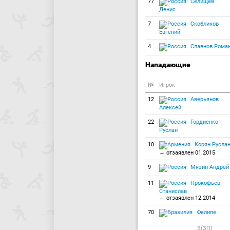
77
Селищев
Денис
7
Скобликов
Евгений
4
Славнов Рома
Нападающие
№
Игрок
12
Аверьянов
Алексей
22
Гордиенко
Руслан
10
Корян Русла
↔ отзаявлен 01.2015
9
Мязин Андрей
11
Прокофьев
Станислав
↔ отзаявлен 12.2014
70
Фелипе
З(ЗП)