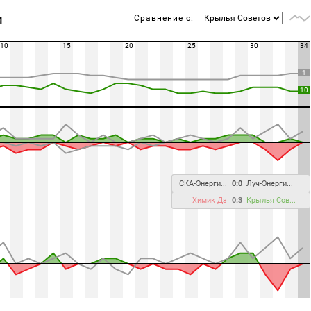
Сравнение с:
М
10
15
20
25
30
34
1
10
СКА-Энерги...
0:0
Луч-Энерги...
Химик Дз
0:3
Крылья Сов...