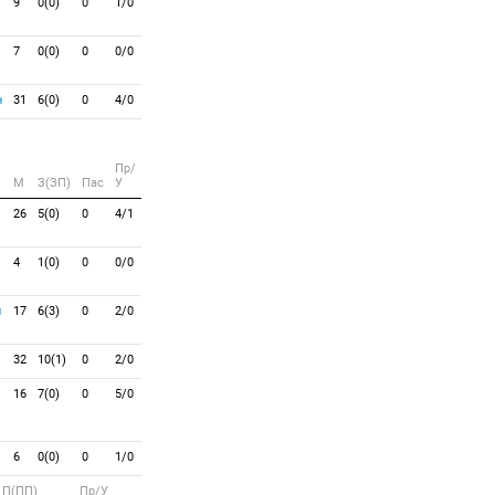
9
0(0)
0
1/0
7
0(0)
0
0/0
н
31
6(0)
0
4/0
Пр/
M
З(ЗП)
Пас
У
26
5(0)
0
4/1
4
1(0)
0
0/0
н
17
6(3)
0
2/0
32
10(1)
0
2/0
16
7(0)
0
5/0
6
0(0)
0
1/0
П(ПП)
Пр/У