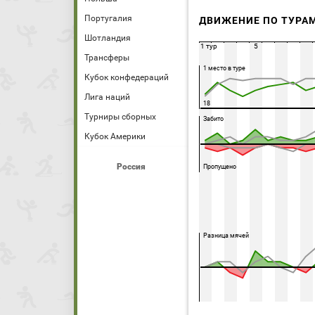
Португалия
ДВИЖЕНИЕ ПО ТУРА
Шотландия
1 тур
5
Трансферы
1 место в туре
Кубок конфедераций
Лига наций
18
Турниры сборных
Забито
Кубок Америки
Россия
Пропущено
Разница мячей