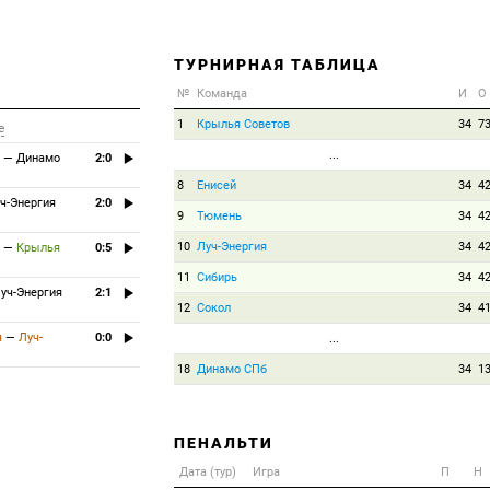
ТУРНИРНАЯ ТАБЛИЦА
№
Команда
И
О
1
Крылья Советов
34
7
е
...
—
Динамо
2:0
8
Енисей
34
4
ч-Энергия
2:0
9
Тюмень
34
4
10
Луч-Энергия
34
4
—
Крылья
0:5
11
Сибирь
34
4
уч-Энергия
2:1
12
Сокол
34
4
я
—
Луч-
0:0
...
18
Динамо СПб
34
1
ПЕНАЛЬТИ
Дата (тур)
Игра
П
Н