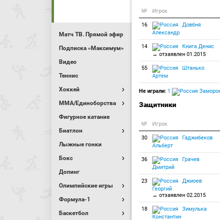
№
Игрок
16
Довбня
Александр
Матч ТВ. Прямой эфир
14
Книга Денис
Подписка «Максимум»
↔ отзаявлен 01.2015
Видео
55
Штанько
Теннис
Артем
Хоккей
Не играли:
1
Заморок
MMA/Единоборства
Защитники
Фигурное катание
№
Игрок
Биатлон
30
Гаджибеков
Лыжные гонки
Альберт
Бокс
36
Грачев
Дмитрий
Допинг
23
Джиоев
Олимпийские игры
Георгий
↔ отзаявлен 02.2015
Формула-1
18
Зимулька
Баскетбол
Константин