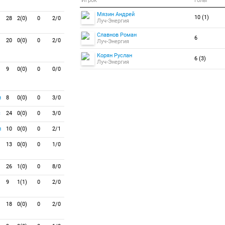
Игрок
Голы
Мязин Андрей
10 (1)
28
2(0)
0
2/0
Луч-Энергия
Славнов Роман
6
20
0(0)
0
2/0
Луч-Энергия
Корян Руслан
6 (3)
Луч-Энергия
9
0(0)
0
0/0
м
8
0(0)
0
3/0
с
24
0(0)
0
3/0
л
10
0(0)
0
2/1
13
0(0)
0
1/0
26
1(0)
0
8/0
9
1(1)
0
2/0
18
0(0)
0
2/0