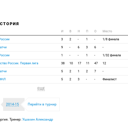
ИСТОРИЯ
И
В
Н
П
О
Место
России
3
2
-
1
-
1/8 финала
атчи
9
-
6
3
6
-
России
1
-
-
1
-
1/32 финала
ство России. Первая лига
38
10
17
11
47
12
атчи
5
2
1
2
7
-
 ФНЛ
5
2
3
-
-
Финалист
ЕЩЕ
2014-15
Перейти в турнир
ргия. Тренер:
Ушахин Александр