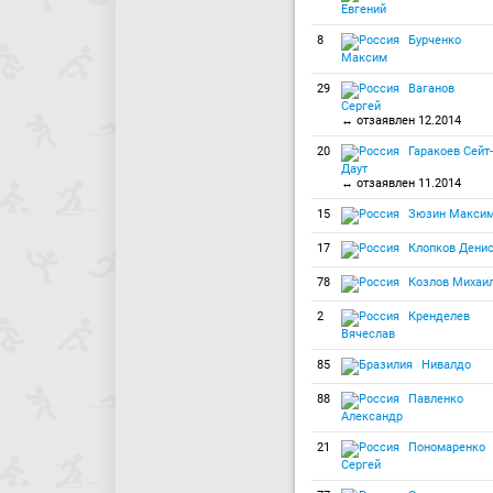
Евгений
8
Бурченко
Максим
29
Ваганов
Сергей
↔ отзаявлен 12.2014
20
Гаракоев Сейт-
Даут
↔ отзаявлен 11.2014
15
Зюзин Макси
17
Клопков Дени
78
Козлов Михаи
2
Кренделев
Вячеслав
85
Нивалдо
88
Павленко
Александр
21
Пономаренко
Сергей