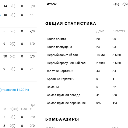
Итого:
6(5)
7(5)
14
0(0)
0
3/0
о
18
0(0)
0
3/1
ОБЩАЯ СТАТИСТИКА
Дома
В гостях
5
0(0)
0
2/0
Голов забито
20
20
9
0(0)
0
1/0
Голов пропущено
23
23
Первый забитый гол
14 мин.
3 мин.
30
0(0)
0
8/0
Первый пропущенный гол
2 мин.
5 мин.
9
0(0)
0
2/1
Желтые карточки
43
34
Красные карточки
0
1
Замены
61
62
отзаявлен 11.2014)
Самая крупная победа
4:1
2:0
Самое крупное поражение
0:5
1:3
Пр/
M
З(ЗП)
Пас
У
5
0(0)
0
0/0
БОМБАРДИРЫ
3
0(0)
0
0/0