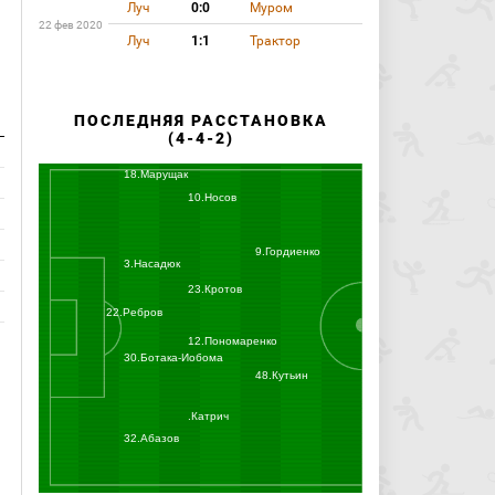
Луч
0:0
Муром
22 фев 2020
Луч
1:1
Трактор
ПОСЛЕДНЯЯ РАССТАНОВКА
(4-4-2)
18.Марущак
10.Носов
9.Гордиенко
3.Насадюк
23.Кротов
22.Ребров
12.Пономаренко
30.Ботака-Иобома
48.Кутьин
.Катрич
32.Абазов