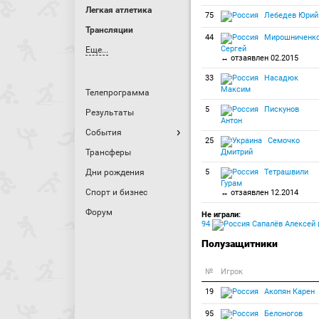
Легкая атлетика
75
Лебедев Юрий
Трансляции
44
Мирошниченк
Сергей
Еще...
↔ отзаявлен 02.2015
33
Насадюк
Максим
Телепрограмма
5
Пискунов
Результаты
Антон
События
25
Семочко
Трансферы
Дмитрий
Дни рождения
5
Тетрашвили
Гурам
Спорт и бизнес
↔ отзаявлен 12.2014
Форум
Не играли:
94
Сапалёв Алексей (
Полузащитники
№
Игрок
19
Акопян Карен
95
Белоногов