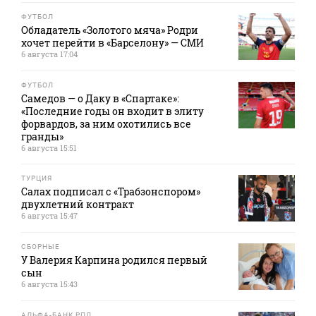
ФУТБОЛ
Обладатель «Золотого мяча» Родри
хочет перейти в «Барселону» — СМИ
6 августа 17:04
ФУТБОЛ
Самедов — о Даку в «Спартаке»:
«Последние годы он входит в элиту
форвардов, за ним охотились все
гранды»
6 августа 15:51
ТУРЦИЯ
Салах подписал с «Трабзонспором»
двухлетний контракт
6 августа 15:47
СБОРНЫЕ
У Валерия Карпина родился первый
сын
6 августа 15:43
АЛЬФА-БАНК РПЛ