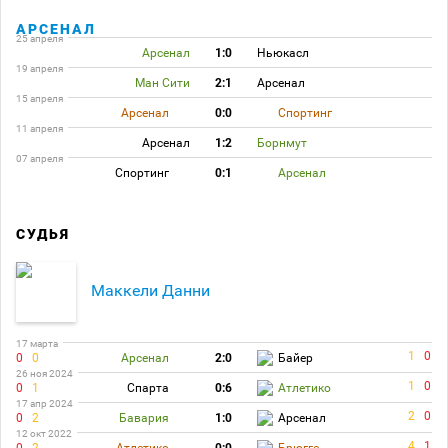
АРСЕНАЛ
25 апреля
Арсенал
1:0
Ньюкасл
19 апреля
Ман Сити
2:1
Арсенал
15 апреля
Арсенал
0:0
Спортинг
11 апреля
Арсенал
1:2
Борнмут
07 апреля
Спортинг
0:1
Арсенал
СУДЬЯ
Маккели Данни
17 марта
1
0
0
0
Арсенал
2:0
Байер
26 ноя 2024
1
0
0
1
Спарта
0:6
Атлетико
17 апр 2024
2
0
0
2
Бавария
1:0
Арсенал
12 окт 2022
4
1