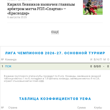
Кирилл Левников назначен главным
арбитром матча РПЛ «Спартак» —
«Краснодар»
6 августа 15:15
ЕЩЕ
ЛИГА ЧЕМПИОНОВ 2026-27. ОСНОВНОЙ ТУРНИР
№
Команда
И
В/Н/П
М
О
1
ПСЖ
0
0/0/0
-
0
В рамках группового этапа клубы проведут по 8 игр. Команды, занявшие в сводной
таблице места с 1 по 8, попадают в 1/8 финала, команды, занявшие места с 9 по 24,
играют стыковые матчи плей-офф.
ТАБЛИЦА КОЭФФИЦИЕНТОВ УЕФА
№
Страна
Сумма
Клубы