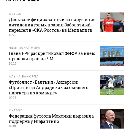
ФУТБОЛ
Дисквалифицированный за нарушение
антидопинговых правил Заболотный
перешел в «СКА‑Ростов» из Медиалиги
10:26
ЧЕМПИОНАТ МИРА
Глава FPF раскритиковал ФИФА за идею
продажи прав на ЧМ
10:22
АЛЬФА-БАНК РПЛ
Футболист «Балтики» Андерсон:
«Приятно за Андраде как за бывшего
партнера по команде»
09:17
ФУТБОЛ
Федерация футбола Мексики выразила
поддержку Инфантино
09:01