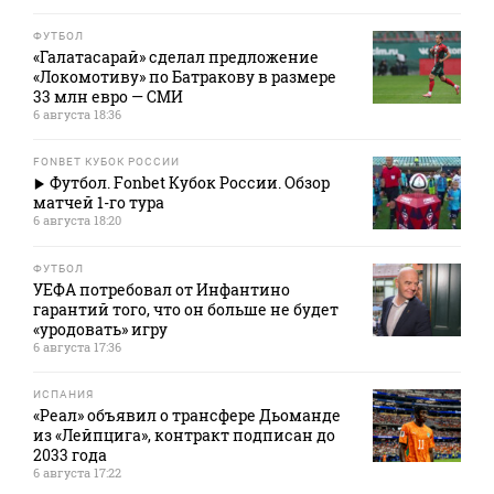
ФУТБОЛ
«Галатасарай» сделал предложение
«Локомотиву» по Батракову в размере
33 млн евро — СМИ
6 августа 18:36
FONBET КУБОК РОССИИ
Футбол. Fonbet Кубок России. Обзор
матчей 1-го тура
6 августа 18:20
ФУТБОЛ
УЕФА потребовал от Инфантино
гарантий того, что он больше не будет
«уродовать» игру
6 августа 17:36
ИСПАНИЯ
«Реал» объявил о трансфере Дьоманде
из «Лейпцига», контракт подписан до
2033 года
6 августа 17:22