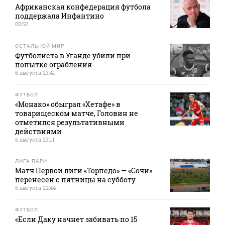
Африканская конфедерация футбола
поддержала Инфантино
00:52
ОСТАЛЬНОЙ МИР
Футболиста в Уганде убили при
попытке ограбления
6 августа 23:41
ФУТБОЛ
«Монако» обыграл «Хетафе» в
товарищеском матче, Головин не
отметился результативными
действиями
6 августа 23:11
ЛИГА ПАРИ
Матч Первой лиги «Торпедо» — «Сочи»
перенесен с пятницы на субботу
6 августа 22:44
ФУТБОЛ
«Если Даку начнет забивать по 15