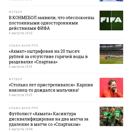
ФУТБОЛ
В КОНМЕБОЛ заявили, что обеспокоены
постоянными односторонними
действиями ФИФА
6 августа 19:32
АЛЬФА-БАНК РПЛ
«Ахмат» оштрафован на 20 тысяч
рублей за отсутствие горячей воды в
раздевалке «Спартака»
6 августа 19:18
ФУТБОЛ
«Столько лет пристреливался». Карпин
наконец-то дождался мальчика!
6 августа 19:15
АЛЬФА-БАНК РПЛ
Футболист «Ахмата» Касинтура
дисквалифицирован на два матча за
удаление в матче со «Спартаком»
6 августа 19:04