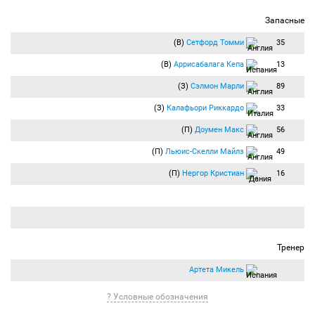
Запасные
(В)
Сетфорд Томми
35
(В)
Аррисабалага Кепа
13
(З)
Сэлмон Марли
89
(З)
Калафьори Риккардо
33
(П)
Доумен Макс
56
(П)
Льюис-Скелли Майлз
49
(П)
Нергор Кристиан
16
Тренер
Артета Микель
? Условные обозначения