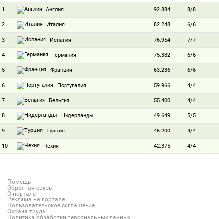
1
92.884
8/8
Англия
2
82.248
6/6
Италия
3
76.954
7/7
Испания
4
75.382
6/6
Германия
5
63.236
6/6
Франция
6
59.966
4/4
Португалия
7
55.400
4/4
Бельгия
8
49.649
5/5
Нидерланды
9
46.200
4/4
Турция
10
42.375
4/4
Чехия
Помощь
Обратная связь
О портале
Реклама на портале
Пользовательское соглашение
Охрана труда
Политика обработки персональных данных