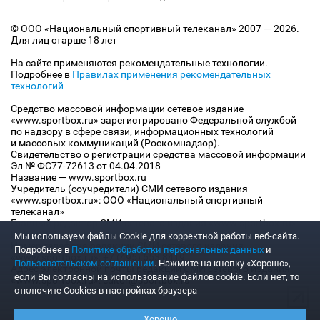
© ООО «Национальный спортивный телеканал» 2007 — 2026.
Для лиц старше 18 лет
На сайте применяются рекомендательные технологии.
Подробнее в
Правилах применения рекомендательных
технологий
Средство массовой информации сетевое издание
«www.sportbox.ru» зарегистрировано Федеральной службой
по надзору в сфере связи, информационных технологий
и массовых коммуникаций (Роскомнадзор).
Свидетельство о регистрации средства массовой информации
Эл № ФС77-72613 от 04.04.2018
Название — www.sportbox.ru
Учредитель (соучредители) СМИ сетевого издания
«www.sportbox.ru»: ООО «Национальный спортивный
телеканал»
Главный редактор СМИ сетевого издания «www.sportbox.ru»:
Конов В.А.
Мы используем файлы Сookie для корректной работы веб-сайта.
Номер телефона редакции СМИ сетевого издания
Подробнее в
Политике обработки персональных данных
и
«www.sportbox.ru»: +7 (495) 653 8419
Пользовательском соглашении
. Нажмите на кнопку «Хорошо»,
Адрес электронной почты редакции СМИ сетевого издания
если Вы согласны на использование файлов cookie. Если нет, то
«www.sportbox.ru»: editor@sportbox.ru
отключите Cookies в настройках браузера
Хорошо