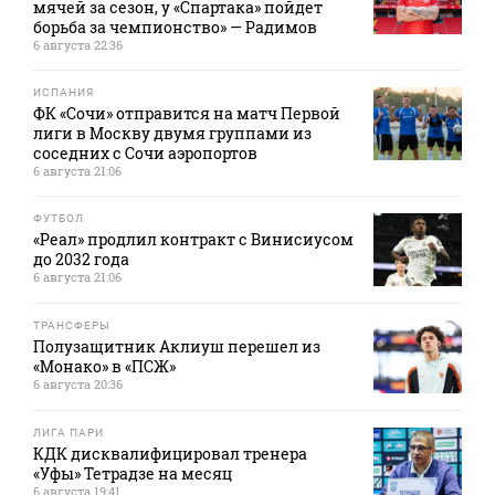
мячей за сезон, у «Спартака» пойдет
борьба за чемпионство» — Радимов
6 августа 22:36
ИСПАНИЯ
ФК «Сочи» отправится на матч Первой
лиги в Москву двумя группами из
соседних с Сочи аэропортов
6 августа 21:06
ФУТБОЛ
«Реал» продлил контракт с Винисиусом
до 2032 года
6 августа 21:06
ТРАНСФЕРЫ
Полузащитник Аклиуш перешел из
«Монако» в «ПСЖ»
6 августа 20:36
ЛИГА ПАРИ
КДК дисквалифицировал тренера
«Уфы» Тетрадзе на месяц
6 августа 19:41