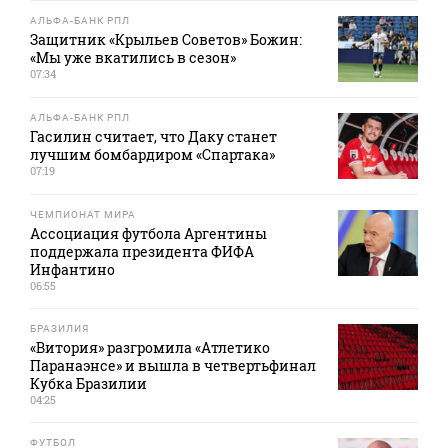
АЛЬФА-БАНК РПЛ
Защитник «Крыльев Советов» Божин:
«Мы уже вкатились в сезон»
07:34
АЛЬФА-БАНК РПЛ
Гасилин считает, что Даку станет
лучшим бомбардиром «Спартака»
07:19
ЧЕМПИОНАТ МИРА
Ассоциация футбола Аргентины
поддержала президента ФИФА
Инфантино
06:55
БРАЗИЛИЯ
«Витория» разгромила «Атлетико
Паранаэнсе» и вышла в четвертьфинал
Кубка Бразилии
04:25
ФУТБОЛ