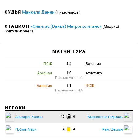
СУДЬЯ
Маккели Данни
(Нидерланды)
СТАДИОН
«Сивитас (Ванда) Метрополитано»
(Мадрид)
Зрителей: 68421
МАТЧИ ТУРА
ПСЖ
5:4
Бавария
Арсенал
1:0
Атлетико
Первый матч: 1:1
Бавария
1:1
ПСЖ
Первый матч: 4:5
ИГРОКИ
10
6
Альварес Хулиан
Мартинелли Габриэль
4
4
Пубиль Марк
Райс Деклан