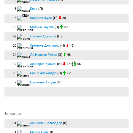
6
Коке
(П)
5
Кардосо Жуан
(П)
88′
16
Молина Науэль
(З)
88′
22
Лукмен Адемола
(Н)
20
Симеоне Джулиано
(Н)
46′
24
Ле Норман Робен
(З)
46′
19
Альварес Хулиан
(Н)
77′
56′
10
Баэна Алехандро
(П)
77′
7
Гризманн Антуан
(Н)
Запасные
31
Эскивель Сальвадор
(В)
1
Муссо Хуан
(В)