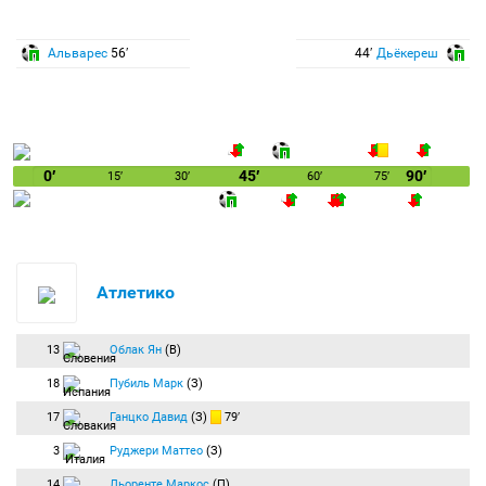
Альварес
56′
44′
Дьёкереш
0′
45′
90′
15′
30′
60′
75′
Атлетико
13
Облак Ян
(В)
18
Пубиль Марк
(З)
17
Ганцко Давид
(З)
79′
3
Руджери Маттео
(З)
14
Льоренте Маркос
(П)