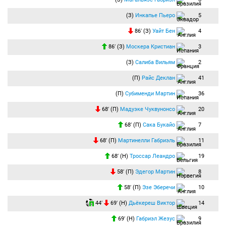
(З)
Инкапье Пьеро
5
86′ (З)
Уайт Бен
4
86′ (З)
Москера Кристиан
3
(З)
Салиба Вильям
2
(П)
Райс Деклан
41
(П)
Субименди Мартин
36
68′ (П)
Мадуэке Чуквунонсо
20
68′ (П)
Сака Букайо
7
68′ (П)
Мартинелли Габриэль
11
68′ (Н)
Троссар Леандро
19
58′ (П)
Эдегор Мартин
8
58′ (П)
Эзе Эберечи
10
44′
69′ (Н)
Дьёкереш Виктор
14
69′ (Н)
Габриэл Жезус
9