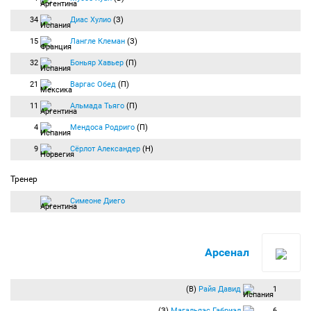
34
Диас Хулио
(З)
15
Лангле Клеман
(З)
32
Боньяр Хавьер
(П)
21
Варгас Обед
(П)
11
Альмада Тьяго
(П)
4
Мендоса Родриго
(П)
9
Сёрлот Александер
(Н)
Тренер
Симеоне Диего
Арсенал
(В)
Райя Давид
1
(З)
Магальяэс Габриэл
6