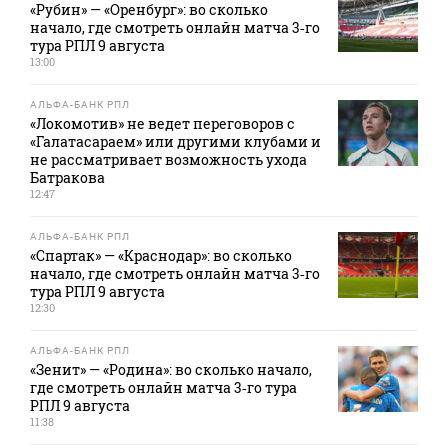
«Рубин» — «Оренбург»: во сколько
начало, где смотреть онлайн матча 3‑го
тура РПЛ 9 августа
13:00
АЛЬФА-БАНК РПЛ
«Локомотив» не ведет переговоров с
«Галатасараем» или другими клубами и
не рассматривает возможность ухода
Батракова
12:47
АЛЬФА-БАНК РПЛ
«Спартак» — «Краснодар»: во сколько
начало, где смотреть онлайн матча 3‑го
тура РПЛ 9 августа
12:30
АЛЬФА-БАНК РПЛ
«Зенит» — «Родина»: во сколько начало,
где смотреть онлайн матча 3‑го тура
РПЛ 9 августа
11:38