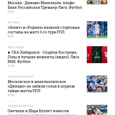
Москва - Динамо Махачкала. Альфа-
Банк Российская Премьер-Лига. Футбол
15:52
ФУТБОЛ
«Зенит» и «Родина» назвали стартовые
составы на матч 3‑го тура РПЛ
15:51
ЛИГА ПАРИ
СКА-Хабаровск - Спартак Кострома.
Голы и лучшие моменты (видео). Лига
PARI. Футбол
15:29
АЛЬФА-БАНК РПЛ
Московское и махачкалинское
«Динамо» не забили голов в первом
тайме матча РПЛ
15:20
АЛЬФА-БАНК РПЛ
Овечкин и Шара Буллет нанесли