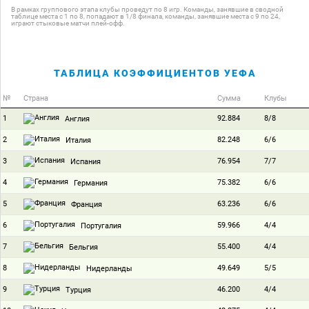
В рамках группового этапа клубы проведут по 8 игр. Команды, занявшие в сводной
таблице места с 1 по 8, попадают в 1/8 финала, команды, занявшие места с 9 по 24,
играют стыковые матчи плей-офф.
ТАБЛИЦА КОЭФФИЦИЕНТОВ УЕФА
№
Страна
Сумма
Клубы
1
92.884
8/8
Англия
2
82.248
6/6
Италия
3
76.954
7/7
Испания
4
75.382
6/6
Германия
5
63.236
6/6
Франция
6
59.966
4/4
Португалия
7
55.400
4/4
Бельгия
8
49.649
5/5
Нидерланды
9
46.200
4/4
Турция