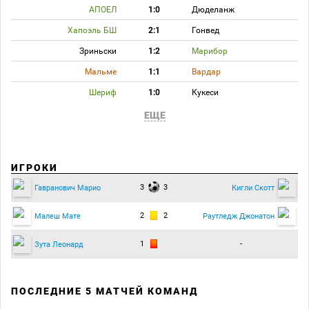
АПОЕЛ
1:0
Дюделанж
Хапоэль БШ
2:1
Гонвед
Зриньски
1:2
Марибор
Мальме
1:1
Вардар
Шериф
1:0
Кукеси
ЕЩЕ
ИГРОКИ
3
3
Гавранович Марио
Кигли Скотт
2
2
Малеш Мате
Раутледж Джонатон
1
-
Зута Леонард
ПОСЛЕДНИЕ 5 МАТЧЕЙ КОМАНД