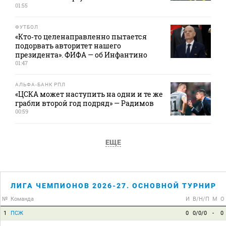
01:55
ФУТБОЛ
«Кто‑то целенаправленно пытается
подорвать авторитет нашего
президента». ФИФА — об Инфантино
01:47
АЛЬФА-БАНК РПЛ
«ЦСКА может наступить на одни и те же
грабли второй год подряд» — Радимов
00:59
ЕЩЕ
ЛИГА ЧЕМПИОНОВ 2026-27. ОСНОВНОЙ ТУРНИР
№
Команда
И
В/Н/П
М
О
1
ПСЖ
0
0/0/0
-
0