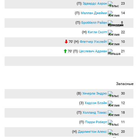
(П)
Эдвардс Аэрон
23
(П)
Маллан Джейми
14
(П)
Броббелл Райан
8
(Н)
Кигли Скотт
22
70′ (Н)
Флетчер Уэслейт
10
70′ (П)
Цеслевич Адриан
21
Запасные
(В)
Уичерли Эндрю
30
(З)
Хадсон Блэйн
12
(П)
Холланд Томас
18
(П)
Пэрри Роберт
11
(Н)
Дарлингтон Алекс
20