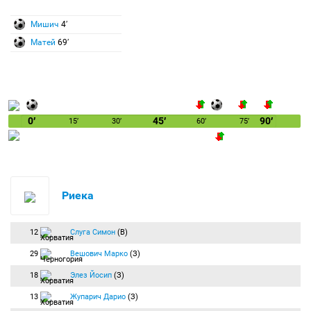
Мишич
4′
Матей
69′
0′
45′
90′
15′
30′
60′
75′
Риека
12
Слуга Симон
(В)
29
Вешович Марко
(З)
18
Элез Йосип
(З)
13
Жупарич Дарио
(З)