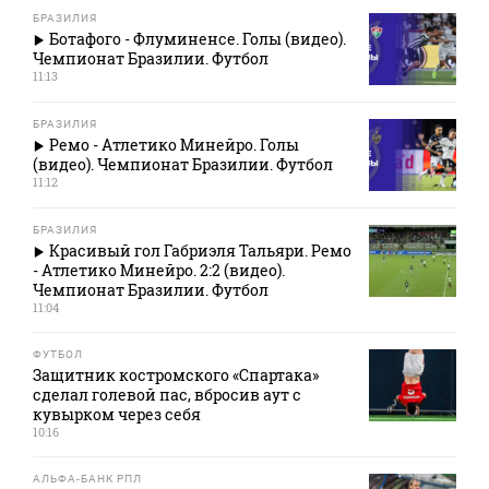
БРАЗИЛИЯ
Ботафого - Флуминенсе. Голы (видео).
Чемпионат Бразилии. Футбол
11:13
БРАЗИЛИЯ
Ремо - Атлетико Минейро. Голы
(видео). Чемпионат Бразилии. Футбол
11:12
БРАЗИЛИЯ
Красивый гол Габриэля Тальяри. Ремо
- Атлетико Минейро. 2:2 (видео).
Чемпионат Бразилии. Футбол
11:04
ФУТБОЛ
Защитник костромского «Спартака»
сделал голевой пас, вбросив аут с
кувырком через себя
10:16
АЛЬФА-БАНК РПЛ