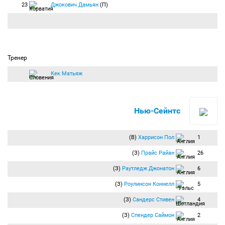
23
Джокович Дамьян
(П)
Тренер
Кек Матьяж
Нью-Сейнтс
(В)
Харрисон Пол
1
(З)
Прайс Райан
26
(З)
Раутледж Джонатон
6
(З)
Роулинсон Коннелл
5
(З)
Сандерс Стивен
4
(З)
Спендер Саймон
2