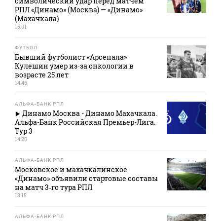
символический удар перед матчем
РПЛ «Динамо» (Москва) — «Динамо»
(Махачкала)
15:01
ФУТБОЛ
Бывший футболист «Арсенала»
Кулешин умер из‑за онкологии в
возрасте 25 лет
14:46
АЛЬФА-БАНК РПЛ
Динамо Москва - Динамо Махачкала.
Альфа-Банк Российская Премьер-Лига.
Тур 3
14:20
АЛЬФА-БАНК РПЛ
Московское и махачкалинское
«Динамо» объявили стартовые составы
на матч 3‑го тура РПЛ
13:15
АЛЬФА-БАНК РПЛ