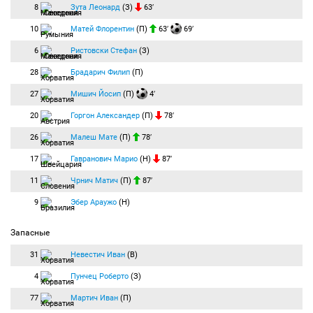
8
Зута Леонард
(З)
63′
10
Матей Флорентин
(П)
63′
69′
6
Ристовски Стефан
(З)
28
Брадарич Филип
(П)
27
Мишич Йосип
(П)
4′
20
Горгон Александер
(П)
78′
26
Малеш Мате
(П)
78′
17
Гавранович Марио
(Н)
87′
11
Чрнич Матич
(П)
87′
9
Эбер Араужо
(Н)
Запасные
31
Невестич Иван
(В)
4
Пунчец Роберто
(З)
77
Мартич Иван
(П)