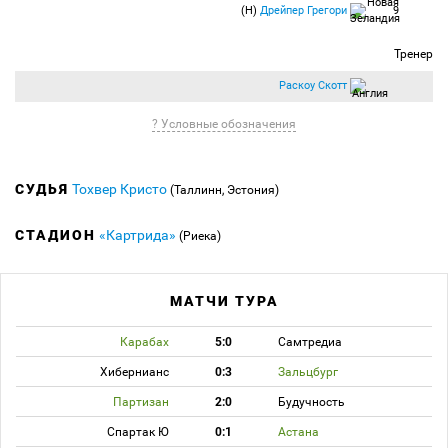
(Н)
Дрейпер Грегори
9
Тренер
Раскоу Скотт
? Условные обозначения
СУДЬЯ
Тохвер Кристо
(Таллинн, Эстония)
СТАДИОН
«Картрида»
(Риека)
МАТЧИ ТУРА
Карабах
5:0
Самтредиа
Хибернианс
0:3
Зальцбург
Партизан
2:0
Будучность
Спартак Ю
0:1
Астана