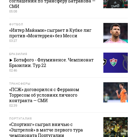
соглашения по трансферу Батракова —
СМИ
05:08
ФУТБОЛ
«Интер Майами» сыграет в Кубке лиг
против «Монтеррея» без Месси
03:27
БРАЗИЛИЯ
Ботафого - Флуминенсе. Чемпионат
Бразилии. Тур 22
02:46
ТРАНСФЕРЫ
«ПСЖ» договорился с Ферраном
Торресом об условиях личного
контракта — СМИ
02:39
ПОРТУГАЛИЯ
«Спортинг» сыграл вничью с
«Эштрелой» в матче первого тура
чемпионата Португалии