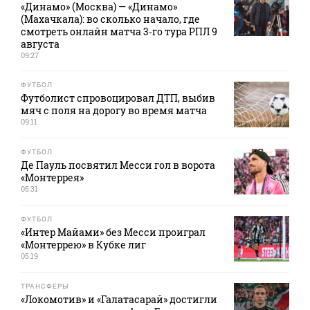
«Динамо» (Москва) — «Динамо»
(Махачкала): во сколько начало, где
смотреть онлайн матча 3‑го тура РПЛ 9
августа
09:27
ФУТБОЛ
Футболист спровоцировал ДТП, выбив
мяч с поля на дорогу во время матча
09:11
ФУТБОЛ
Де Пауль посвятил Месси гол в ворота
«Монтеррея»
05:31
ФУТБОЛ
«Интер Майами» без Месси проиграл
«Монтеррею» в Кубке лиг
05:19
ТРАНСФЕРЫ
«Локомотив» и «Галатасарай» достигли