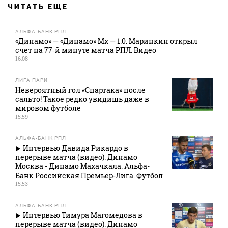
ЧИТАТЬ ЕЩЕ
АЛЬФА-БАНК РПЛ
«Динамо» — «Динамо» Мх — 1:0. Маринкин открыл
счет на 77‑й минуте матча РПЛ. Видео
16:08
ЛИГА ПАРИ
Невероятный гол «Спартака» после
сальто! Такое редко увидишь даже в
мировом футболе
15:59
АЛЬФА-БАНК РПЛ
Интервью Давида Рикардо в
перерыве матча (видео). Динамо
Москва - Динамо Махачкала. Альфа-
Банк Российская Премьер-Лига. Футбол
15:53
АЛЬФА-БАНК РПЛ
Интервью Тимура Магомедова в
перерыве матча (видео). Динамо