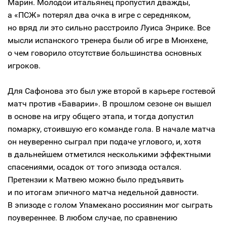
Марин. Молодой итальянец пропустил дважды,
а «ПСЖ» потерял два очка в игре с середняком,
но вряд ли это сильно расстроило Луиса Энрике. Все
мысли испанского тренера были об игре в Мюнхене,
о чем говорило отсутствие большинства основных
игроков.
Для Сафонова это был уже второй в карьере гостевой
матч против «Баварии». В прошлом сезоне он вышел
в основе на игру общего этапа, и тогда допустил
помарку, стоившую его команде гола. В начале матча
он неуверенно сыграл при подаче углового, и, хотя
в дальнейшем отметился несколькими эффектными
спасениями, осадок от того эпизода остался.
Претензии к Матвею можно было предъявить
и по итогам эпичного матча недельной давности.
В эпизоде с голом Упамекано россиянин мог сыграть
поувереннее. В любом случае, по сравнению