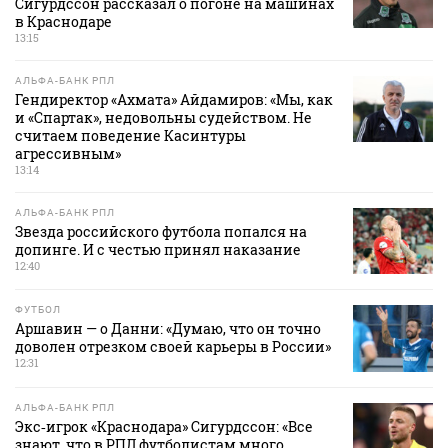
Сигурдссон рассказал о погоне на машинах
в Краснодаре
13:15
АЛЬФА-БАНК РПЛ
Гендиректор «Ахмата» Айдамиров: «Мы, как
и «Спартак», недовольны судейством. Не
считаем поведение Касинтуры
агрессивным»
13:14
АЛЬФА-БАНК РПЛ
Звезда российского футбола попался на
допинге. И с честью принял наказание
12:40
ФУТБОЛ
Аршавин — о Данни: «Думаю, что он точно
доволен отрезком своей карьеры в России»
12:31
АЛЬФА-БАНК РПЛ
Экс‑игрок «Краснодара» Сигурдссон: «Все
знают, что в РПЛ футболистам много