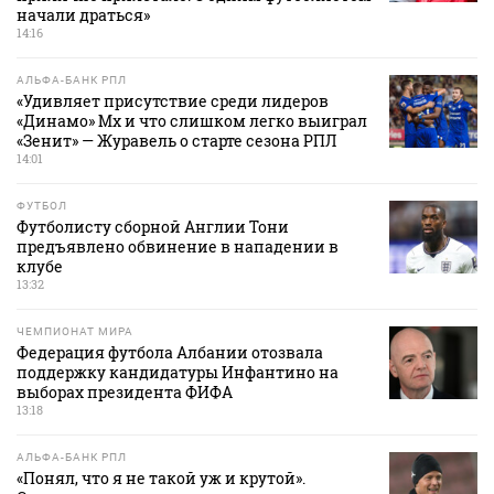
начали драться»
14:16
АЛЬФА-БАНК РПЛ
«Удивляет присутствие среди лидеров
«Динамо» Мх и что слишком легко выиграл
«Зенит» — Журавель о старте сезона РПЛ
14:01
ФУТБОЛ
Футболисту сборной Англии Тони
предъявлено обвинение в нападении в
клубе
13:32
ЧЕМПИОНАТ МИРА
Федерация футбола Албании отозвала
поддержку кандидатуры Инфантино на
выборах президента ФИФА
13:18
АЛЬФА-БАНК РПЛ
«Понял, что я не такой уж и крутой».