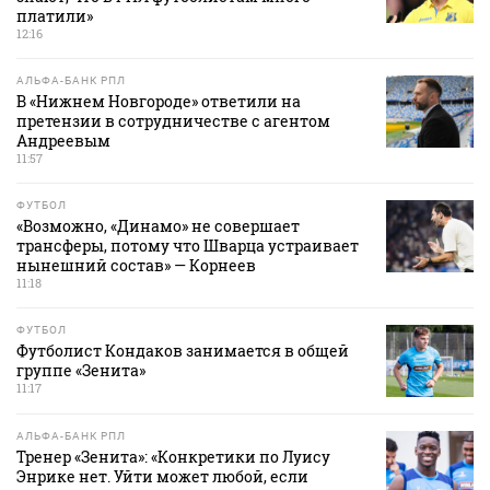
платили»
12:16
АЛЬФА-БАНК РПЛ
В «Нижнем Новгороде» ответили на
претензии в сотрудничестве с агентом
Андреевым
11:57
ФУТБОЛ
«Возможно, «Динамо» не совершает
трансферы, потому что Шварца устраивает
нынешний состав» — Корнеев
11:18
ФУТБОЛ
Футболист Кондаков занимается в общей
группе «Зенита»
11:17
АЛЬФА-БАНК РПЛ
Тренер «Зенита»: «Конкретики по Луису
Энрике нет. Уйти может любой, если