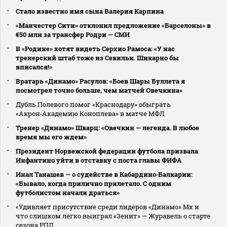
Стало известно имя сына Валерия Карпина
«Манчестер Сити» отклонил предложение «Барселоны» в
€50 млн за трансфер Родри — СМИ
В «Родине» хотят видеть Серхио Рамоса: «У нас
тренерский штаб тоже из Севильи. Шикарно бы
вписался!»
Вратарь «Динамо» Расулов: «Боев Шары Буллета я
посмотрел точно больше, чем матчей Овечкина»
Дубль Полевого помог «Краснодару» обыграть
«Акрон‑Академию Коноплева» в матче МФЛ
Тренер «Динамо» Шварц: «Овечкин — легенда. В любое
время мы его ждем»
Президент Норвежской федерации футбола призвала
Инфантино уйти в отставку с поста главы ФИФА
Инал Танашев — о судействе в Кабардино‑Балкарии:
«Бывало, когда прилично прилетало. С одним
футболистом начали драться»
«Удивляет присутствие среди лидеров «Динамо» Мх и
что слишком легко выиграл «Зенит» — Журавель о старте
сезона РПЛ