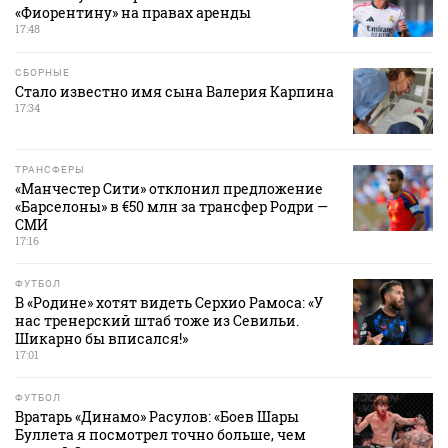
«Фиорентину» на правах аренды
17:48
СБОРНЫЕ
Стало известно имя сына Валерия Карпина
17:34
ТРАНСФЕРЫ
«Манчестер Сити» отклонил предложение
«Барселоны» в €50 млн за трансфер Родри —
СМИ
17:16
ФУТБОЛ
В «Родине» хотят видеть Серхио Рамоса: «У
нас тренерский штаб тоже из Севильи.
Шикарно бы вписался!»
17:01
ФУТБОЛ
Вратарь «Динамо» Расулов: «Боев Шары
Буллета я посмотрел точно больше, чем