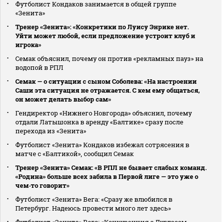
Футболист Кондаков занимается в общей группе
«Зенита»
Тренер «Зенита»: «Конкретики по Луису Энрике нет.
Уйти может любой, если предложение устроит клуб и
игрока»
Семак объяснил, почему он против «рекламных пауз» на
водопой в РПЛ
Семак — о ситуации с сыном Соболева: «На настроении
Саши эта ситуация не отражается. С кем ему общаться,
он может делать выбор сам»
Гендиректор «Нижнего Новгорода» объяснил, почему
отдали Латышонка в аренду «Балтике» сразу после
перехода из «Зенита»
Футболист «Зенита» Кондаков избежал сотрясения в
матче с «Балтикой», сообщил Семак
Тренер «Зенита» Семак: «В РПЛ не бывает слабых команд.
«Родина» больше всех забила в Первой лиге — это уже о
чем‑то говорит»
Футболист «Зенита» Вега: «Сразу же влюбился в
Петербург. Надеюсь провести много лет здесь»
Футболист «Зенита» Вега: «Конкуренция с Дугласом