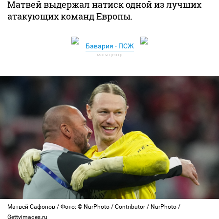
Матвей выдержал натиск одной из лучших
атакующих команд Европы.
Бавария - ПСЖ
Матвей Сафонов / Фото: © NurPhoto / Contributor / NurPhoto /
Gettyimages.ru