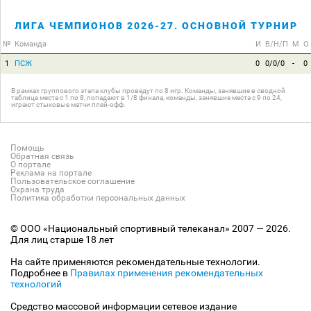
ЛИГА ЧЕМПИОНОВ 2026-27. ОСНОВНОЙ ТУРНИР
№
Команда
И
В/Н/П
М
О
1
ПСЖ
0
0/0/0
-
0
В рамках группового этапа клубы проведут по 8 игр. Команды, занявшие в сводной
таблице места с 1 по 8, попадают в 1/8 финала, команды, занявшие места с 9 по 24,
играют стыковые матчи плей-офф.
Помощь
Обратная связь
О портале
Реклама на портале
Пользовательское соглашение
Охрана труда
Политика обработки персональных данных
© ООО «Национальный спортивный телеканал» 2007 — 2026.
Для лиц старше 18 лет
На сайте применяются рекомендательные технологии.
Подробнее в
Правилах применения рекомендательных
технологий
Средство массовой информации сетевое издание