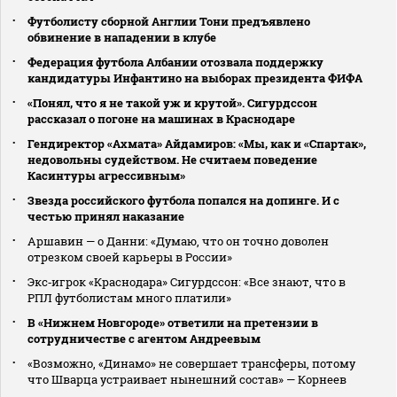
Футболисту сборной Англии Тони предъявлено
обвинение в нападении в клубе
Федерация футбола Албании отозвала поддержку
кандидатуры Инфантино на выборах президента ФИФА
«Понял, что я не такой уж и крутой». Сигурдссон
рассказал о погоне на машинах в Краснодаре
Гендиректор «Ахмата» Айдамиров: «Мы, как и «Спартак»,
недовольны судейством. Не считаем поведение
Касинтуры агрессивным»
Звезда российского футбола попался на допинге. И с
честью принял наказание
Аршавин — о Данни: «Думаю, что он точно доволен
отрезком своей карьеры в России»
Экс‑игрок «Краснодара» Сигурдссон: «Все знают, что в
РПЛ футболистам много платили»
В «Нижнем Новгороде» ответили на претензии в
сотрудничестве с агентом Андреевым
«Возможно, «Динамо» не совершает трансферы, потому
что Шварца устраивает нынешний состав» — Корнеев