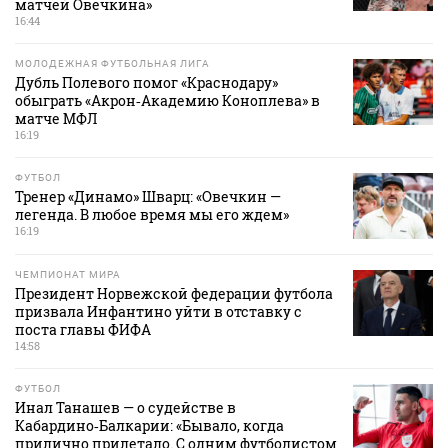
матчей Овечкина»
16:44
МОЛОДЕЖНАЯ ФУТБОЛЬНАЯ ЛИГА
Дубль Полевого помог «Краснодару»
обыграть «Акрон‑Академию Коноплева» в
матче МФЛ
16:19
ФУТБОЛ
Тренер «Динамо» Шварц: «Овечкин —
легенда. В любое время мы его ждем»
16:19
ЧЕМПИОНАТ МИРА
Президент Норвежской федерации футбола
призвала Инфантино уйти в отставку с
поста главы ФИФА
14:58
ФУТБОЛ
Инал Танашев — о судействе в
Кабардино‑Балкарии: «Бывало, когда
прилично прилетало. С одним футболистом