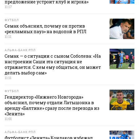
предложение устроит клуб и игрока»
11:17
ФУТБОЛ
Семак объяснил, почему он против
«рекламных пауз» на водопой в РПЛ
11:11
АЛЬФА-БАНК РПЛ
Семак — о ситуации с сыном Соболева: «На
настроении Саши эта ситуация не
отражается. С кем ему общаться, он может
делать выбор сам»
11:11
ФУТБОЛ
Гендиректор «Нижнего Новгорода»
объяснил, почему отдали Латышонка в
аренду «Балтике» сразу после перехода из
«Зенита»
11:01
АЛЬФА-БАНК РПЛ
Футболист «Зенита» Кондаков избежал