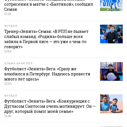
сотрясения в матче с «Балтикой», сообщил
Семак
11:00
ФУТБОЛ
Тренер «Зенита» Семак: «В РПЛ не бывает
слабых команд. «Родина» больше всех
забила в Первой лиге — это уже о чем‑то
говорит»
10:58
АЛЬФА-БАНК РПЛ
Футболист «Зенита» Вега: «Сразу же
влюбился в Петербург. Надеюсь провести
много лет здесь»
10:53
ФУТБОЛ
Футболист «Зенита» Вега: «Конкуренция с
Дугласом Сантосом очень мотивирует. Он —
друг, который помог моей семье»
10:45