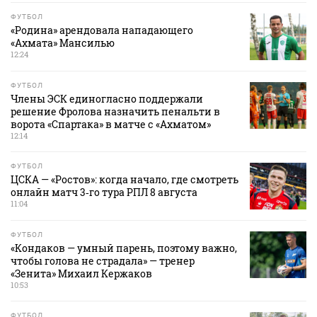
ФУТБОЛ
«Родина» арендовала нападающего
«Ахмата» Мансилью
12:24
ФУТБОЛ
Члены ЭСК единогласно поддержали
решение Фролова назначить пенальти в
ворота «Спартака» в матче с «Ахматом»
12:14
ФУТБОЛ
ЦСКА — «Ростов»: когда начало, где смотреть
онлайн матч 3‑го тура РПЛ 8 августа
11:04
ФУТБОЛ
«Кондаков — умный парень, поэтому важно,
чтобы голова не страдала» — тренер
«Зенита» Михаил Кержаков
10:53
ФУТБОЛ