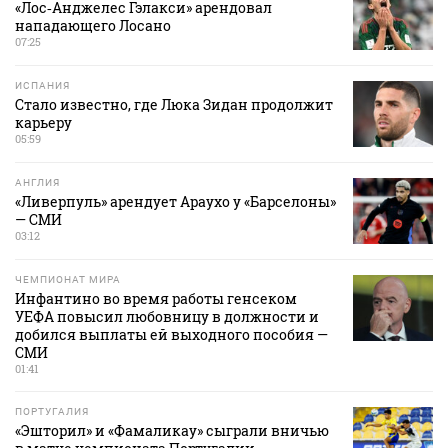
«Лос‑Анджелес Гэлакси» арендовал
нападающего Лосано
07:25
ИСПАНИЯ
Стало известно, где Люка Зидан продолжит
карьеру
05:59
АНГЛИЯ
«Ливерпуль» арендует Араухо у «Барселоны»
— СМИ
03:12
ЧЕМПИОНАТ МИРА
Инфантино во время работы генсеком
УЕФА повысил любовницу в должности и
добился выплаты ей выходного пособия —
СМИ
01:41
ПОРТУГАЛИЯ
«Эшторил» и «Фамаликау» сыграли вничью