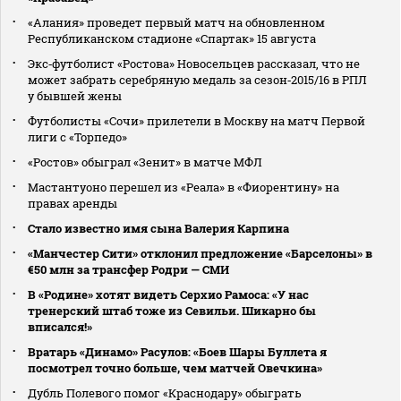
«Алания» проведет первый матч на обновленном
Республиканском стадионе «Спартак» 15 августа
Экс‑футболист «Ростова» Новосельцев рассказал, что не
может забрать серебряную медаль за сезон‑2015/16 в РПЛ
у бывшей жены
Футболисты «Сочи» прилетели в Москву на матч Первой
лиги с «Торпедо»
«Ростов» обыграл «Зенит» в матче МФЛ
Мастантуоно перешел из «Реала» в «Фиорентину» на
правах аренды
Стало известно имя сына Валерия Карпина
«Манчестер Сити» отклонил предложение «Барселоны» в
€50 млн за трансфер Родри — СМИ
В «Родине» хотят видеть Серхио Рамоса: «У нас
тренерский штаб тоже из Севильи. Шикарно бы
вписался!»
Вратарь «Динамо» Расулов: «Боев Шары Буллета я
посмотрел точно больше, чем матчей Овечкина»
Дубль Полевого помог «Краснодару» обыграть