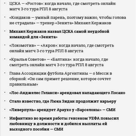
ЦСКА — «Ростов»: когда начало, где смотреть онлайн
матч 3‑го тура РПЛ 8 августа
«Кондаков — умный парень, поэтому важно, чтобы голова
не страдала» — тренер «Зенита» Михаил Кержаков
Михаил Кержаков назвал ЦСКА самой неудобной
командой для «Зенита»
«Локомотив» — «Акрон»: когда начало, где смотреть
онлайн матч 3‑го тура РПЛ 8 августа
«Крылья Советов» — «Балтика»: когда начало, где
смотреть онлайн матч 3‑го тура РПЛ 8 августа
Глава Ассоциации футбола Аргентины — о Месси в
сборной: «Он сам примет решение, которое сочтет
правильным»
«Лос‑Анджелес Гэлакси» арендовал нападающего Лосано
Стало известно, где Люка Зидан продолжит карьеру
«Ливерпуль» арендует Араухо у «Барселоны» — СМИ
Инфантино во время работы генсеком УЕФА повысил
любовницу в должности и добился выплаты ей
выходного пособия — СМИ