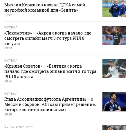
Михаил Кержаков назвал ЦСКА самой
неудобной командой для «Зенита»
10:49
ФУТБОЛ
«Локомотив» — «Акрон»: когда начало, где
смотреть онлайн матч 3‑го тура РПЛ 8
августа
09:33
ФУТБОЛ
«Крылья Советов» — «Балтика»: когда
начало, где смотреть онлайн матч 3‑го тура
РПЛ 8 августа
08:56
ФУТБОЛ
Глава Ассоциации футбола Аргентины — о
Месси в сборной: «Он сам примет решение,
которое сочтет правильным»
08:48
ОСТАЛЬНОЙ МИР