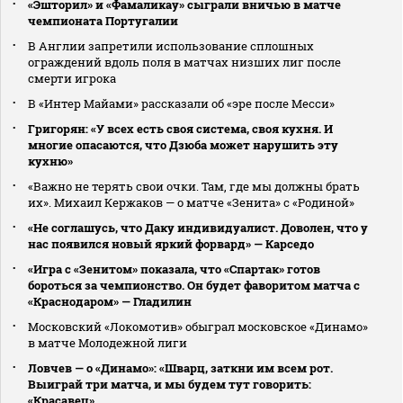
«Эшторил» и «Фамаликау» сыграли вничью в матче
чемпионата Португалии
В Англии запретили использование сплошных
ограждений вдоль поля в матчах низших лиг после
смерти игрока
В «Интер Майами» рассказали об «эре после Месси»
Григорян: «У всех есть своя система, своя кухня. И
многие опасаются, что Дзюба может нарушить эту
кухню»
«Важно не терять свои очки. Там, где мы должны брать
их». Михаил Кержаков — о матче «Зенита» с «Родиной»
«Не соглашусь, что Даку индивидуалист. Доволен, что у
нас появился новый яркий форвард» — Карседо
«Игра с «Зенитом» показала, что «Спартак» готов
бороться за чемпионство. Он будет фаворитом матча с
«Краснодаром» — Гладилин
Московский «Локомотив» обыграл московское «Динамо»
в матче Молодежной лиги
Ловчев — о «Динамо»: «Шварц, заткни им всем рот.
Выиграй три матча, и мы будем тут говорить:
«Красавец»