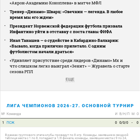
«Акрон‑Академию Коноплева» в матче МФЛ
Тренер «Динамо» Шварц: «Овечкин — легенда. В любое
время мы его ждем»
Президент Норвежской федерации футбола призвала
Инфантино уйти в отставку с поста главы ФИФА
Инал Танашев — о судействе в Кабардино‑Балкарии:
«Бывало, когда прилично прилетало. С одним
футболистом начали драться»
«Удивляет присутствие среди лидеров «Динамо» Мх и
что слишком легко выиграл «Зенит» — Журавель о старте
сезона РПЛ
ЕЩЕ
ЛИГА ЧЕМПИОНОВ 2026-27. ОСНОВНОЙ ТУРНИР
№
Команда
И
В/Н/П
М
О
1
ПСЖ
0
0/0/0
-
0
В рамках группового этапа клубы проведут по 8 игр. Команды, занявшие в сводной
таблице места с 1 по 8, попадают в 1/8 финала, команды, занявшие места с 9 по 24,