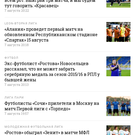
всем рот. Выиграй три матча, и мы будем
тут говорить: «Красавец»
7 августа 20:22
LEON-ВТОРАЯ ЛИГА
«Алания» проведет первый матч на
обновленном Республиканском стадионе
«Спартак» 15 августа
7 августа 20:18
ФУТБОЛ
Экс‑футболист «Ростова» Новосельцев
рассказал, что не может забрать
серебряную медаль за сезон‑2015/16 в РПЛ у
бывшей жены
7 августа 20:13
ЛИГА ПАРИ
Футболисты «Сочи» прилетели в Москву на
матч Первой лиги с «Торпедо»
7 августа 19:57
МОЛОДЕЖНАЯ ФУТБОЛЬНАЯ ЛИГА
«Ростов» обыграл «Зенит» в матче МФЛ