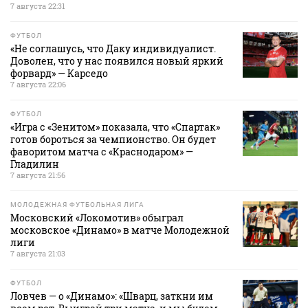
7 августа 22:31
ФУТБОЛ
«Не соглашусь, что Даку индивидуалист.
Доволен, что у нас появился новый яркий
форвард» — Карседо
7 августа 22:06
ФУТБОЛ
«Игра с «Зенитом» показала, что «Спартак»
готов бороться за чемпионство. Он будет
фаворитом матча с «Краснодаром» —
Гладилин
7 августа 21:56
МОЛОДЕЖНАЯ ФУТБОЛЬНАЯ ЛИГА
Московский «Локомотив» обыграл
московское «Динамо» в матче Молодежной
лиги
7 августа 21:03
ФУТБОЛ
Ловчев — о «Динамо»: «Шварц, заткни им