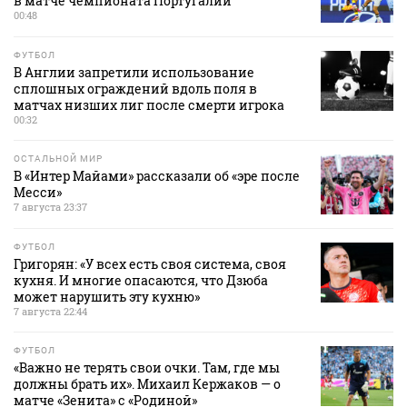
в матче чемпионата Португалии
00:48
ФУТБОЛ
В Англии запретили использование
сплошных ограждений вдоль поля в
матчах низших лиг после смерти игрока
00:32
ОСТАЛЬНОЙ МИР
В «Интер Майами» рассказали об «эре после
Месси»
7 августа 23:37
ФУТБОЛ
Григорян: «У всех есть своя система, своя
кухня. И многие опасаются, что Дзюба
может нарушить эту кухню»
7 августа 22:44
ФУТБОЛ
«Важно не терять свои очки. Там, где мы
должны брать их». Михаил Кержаков — о
матче «Зенита» с «Родиной»