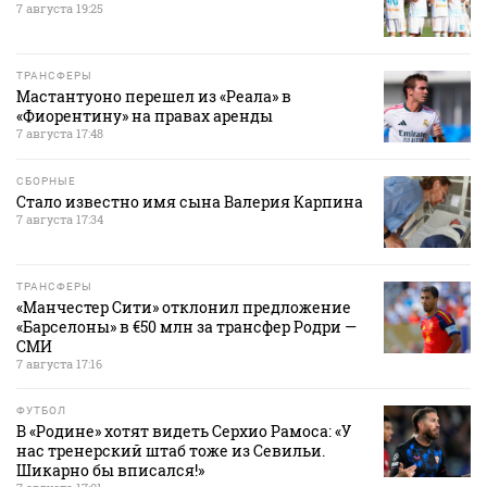
7 августа 19:25
ТРАНСФЕРЫ
Мастантуоно перешел из «Реала» в
«Фиорентину» на правах аренды
7 августа 17:48
СБОРНЫЕ
Стало известно имя сына Валерия Карпина
7 августа 17:34
ТРАНСФЕРЫ
«Манчестер Сити» отклонил предложение
«Барселоны» в €50 млн за трансфер Родри —
СМИ
7 августа 17:16
ФУТБОЛ
В «Родине» хотят видеть Серхио Рамоса: «У
нас тренерский штаб тоже из Севильи.
Шикарно бы вписался!»