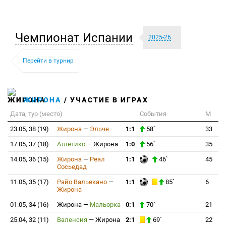
Чемпионат Испании
2025-26
Перейти в турнир
ЖИРОНА
/ УЧАСТИЕ В ИГРАХ
Дата, тур (место)
События
М
23.05, 38 (19)
Жирона
—
Эльче
1:1
58`
33
17.05, 37 (18)
Атлетико
—
Жирона
1:0
56`
35
14.05, 36 (15)
Жирона
—
Реал
1:1
46`
45
Сосьедад
11.05, 35 (17)
Райо Вальекано
—
1:1
85`
6
Жирона
01.05, 34 (16)
Жирона
—
Мальорка
0:1
70`
21
25.04, 32 (11)
Валенсия
—
Жирона
2:1
69`
22