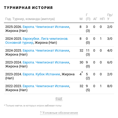
ТУРНИРНАЯ ИСТОРИЯ
Г
Пр/
Год. Турнир, команда (амплуа)
М
(П)
АГ
НП
У
2025-2026.
Европа. Чемпионат Испании
,
8
3
0
0
2/0
Жирона (Нап)
(3)
2024-2025.
Еврокубки. Лига чемпионов.
8
0
0
1
3/0
Основной турнир
, Жирона (Нап)
(0)
2024-2025.
Европа. Чемпионат Испании
,
32
11
0
0
4/0
Жирона (Нап)
(3)
2023-2024.
Европа. Чемпионат Испании
,
30
9
0
0
6/0
Жирона (Нап)
(0)
*
2023-2024.
Европа. Кубок Испании
, Жирона
4
5
0
0
2/0
(Нап)
(2)
2022-2023.
Европа. Чемпионат Испании
,
32
9
0
1
8/0
Жирона (Нап)
(5)
ЕЩЕ
* Только матчи, в которых игрок забивал голы
? Условные обозначения