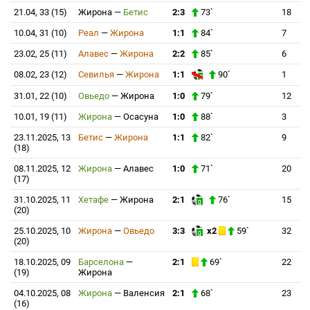
21.04, 33 (15)
Жирона
—
Бетис
2:3
73`
18
10.04, 31 (10)
Реал
—
Жирона
1:1
84`
7
23.02, 25 (11)
Алавес
—
Жирона
2:2
85`
6
08.02, 23 (12)
Севилья
—
Жирона
1:1
90`
1
31.01, 22 (10)
Овьедо
—
Жирона
1:0
79`
12
10.01, 19 (11)
Жирона
—
Осасуна
1:0
88`
3
23.11.2025, 13
Бетис
—
Жирона
1:1
82`
9
(18)
08.11.2025, 12
Жирона
—
Алавес
1:0
71`
20
(17)
31.10.2025, 11
Хетафе
—
Жирона
2:1
76`
15
(20)
25.10.2025, 10
Жирона
—
Овьедо
3:3
x2
59`
32
(20)
18.10.2025, 09
Барселона
—
2:1
69`
22
(19)
Жирона
04.10.2025, 08
Жирона
—
Валенсия
2:1
68`
23
(16)