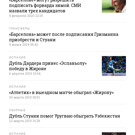
подписать форварда зимой. СМИ
назвали трех кандидатов
4 февраля 2020 22:18
ТРАНСФЕРЫ
«Барселона» может после подписания Гризманна
приобрести и Стуани
9 июня 2019 05:43
ИСПАНИЯ
Дубль Дардера принес «Эспаньолу»
победу в Жироне
6 апреля 2019 15:54
ИСПАНИЯ
«Атлетик» в выездном матче обыграл «Жирону»
30 марта 2019 00:51
СБОРНЫЕ
Дубль Стуани помог Уругваю обыграть Узбекистан
22 марта 2019 16:28
ИСПАНИЯ