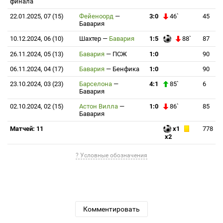
финала
22.01.2025, 07 (15)
Фейеноорд
—
3:0
46`
45
Бавария
10.12.2024, 06 (10)
Шахтер
—
Бавария
1:5
88`
87
26.11.2024, 05 (13)
Бавария
—
ПСЖ
1:0
90
06.11.2024, 04 (17)
Бавария
—
Бенфика
1:0
90
23.10.2024, 03 (23)
Барселона
—
4:1
85`
6
Бавария
02.10.2024, 02 (15)
Астон Вилла
—
1:0
86`
85
Бавария
Матчей: 11
x1
778
x2
? Условные обозначения
Комментировать