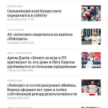
ГЕРМАНИЯ
Сильнейший клуб Бундеслиги
определится в субботу
4 декабря 2020 17:03
ТРАНСФЕРЫ
AS: «Атлетико» нацелился на хавбека
«Лейпцига»
14 ноября 2020 15:03
ЛИГА ЧЕМПИОНОВ
Артем Дзюба: «Зенит» за игру в ЛЧ
критикуют те, кто даже в Лигу Европы
пробиваются по большим праздникам»
3 августа 2020 13:56
ГЕРМАНИЯ
«Лейпциг» в гостях разгромил «Майнц»,
Вернер оформил хет-трик и побил
собственный рекорд результативности
24 мая 2020 18:20