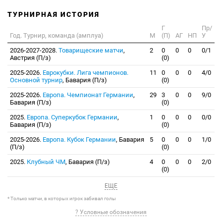
ТУРНИРНАЯ ИСТОРИЯ
Г
Пр/
Год. Турнир, команда (амплуа)
М
(П)
АГ
НП
У
2026-2027-2028.
Товарищеские матчи
,
2
0
0
0
0/1
Австрия (П/з)
(0)
2025-2026.
Еврокубки. Лига чемпионов.
11
0
0
0
4/0
Основной турнир
, Бавария (П/з)
(0)
2025-2026.
Европа. Чемпионат Германии
,
29
3
0
0
9/0
Бавария (П/з)
(0)
2025.
Европа. Суперкубок Германии
,
1
0
0
0
0/0
Бавария (П/з)
(0)
2025-2026.
Европа. Кубок Германии
, Бавария
5
0
0
0
1/0
(П/з)
(0)
2025.
Клубный ЧМ
, Бавария (П/з)
4
0
0
0
2/0
(0)
ЕЩЕ
* Только матчи, в которых игрок забивал голы
? Условные обозначения