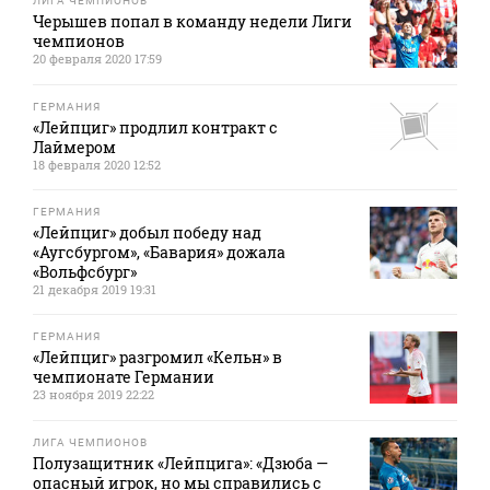
ЛИГА ЧЕМПИОНОВ
Черышев попал в команду недели Лиги
чемпионов
20 февраля 2020 17:59
ГЕРМАНИЯ
«Лейпциг» продлил контракт с
Лаймером
18 февраля 2020 12:52
ГЕРМАНИЯ
«Лейпциг» добыл победу над
«Аугсбургом», «Бавария» дожала
«Вольфсбург»
21 декабря 2019 19:31
ГЕРМАНИЯ
«Лейпциг» разгромил «Кельн» в
чемпионате Германии
23 ноября 2019 22:22
ЛИГА ЧЕМПИОНОВ
Полузащитник «Лейпцига»: «Дзюба —
опасный игрок, но мы справились с