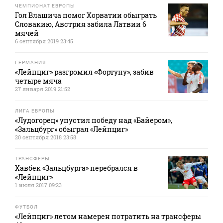
ЧЕМПИОНАТ ЕВРОПЫ
Гол Влашича помог Хорватии обыграть
Словакию, Австрия забила Латвии 6
мячей
6 сентября 2019 23:45
ГЕРМАНИЯ
«Лейпциг» разгромил «Фортуну», забив
четыре мяча
27 января 2019 21:52
ЛИГА ЕВРОПЫ
«Лудогорец» упустил победу над «Байером»,
«Зальцбург» обыграл «Лейпциг»
20 сентября 2018 23:58
ТРАНСФЕРЫ
Хавбек «Зальцбурга» перебрался в
«Лейпциг»
1 июля 2017 09:23
ФУТБОЛ
«Лейпциг» летом намерен потратить на трансферы