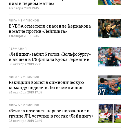
ним в первом матче»
4 ноября 2019 19:45
ЛИГА ЧЕМПИОНОВ
В УЕФА отметили спасение Кержакова
в матче против «Лейпцига»
1 ноября 2019 16:36
ГЕРМАНИЯ
«Лейпциг» забил 6 голов «Вольфсбургу»
и вышел в 1/8 финала Кубка Германии
30 октября 2019 22:25
ЛИГА ЧЕМПИОНОВ
Ракицкий вошел в символическую
команду недели в Лиге чемпионов
24 октября 2019 17:55
ЛИГА ЧЕМПИОНОВ
«Зенит» потерпел первое поражение в
группе ЛЧ, уступив в гостях «Лейпцигу»
23 октября 2019 21:49