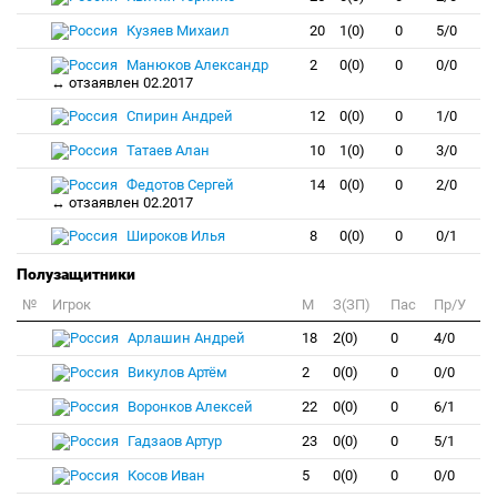
Кузяев Михаил
20
1(0)
0
5/0
Манюков Александр
2
0(0)
0
0/0
↔ отзаявлен 02.2017
Спирин Андрей
12
0(0)
0
1/0
Татаев Алан
10
1(0)
0
3/0
Федотов Сергей
14
0(0)
0
2/0
↔ отзаявлен 02.2017
Широков Илья
8
0(0)
0
0/1
Полузащитники
№
Игрок
M
З(ЗП)
Пас
Пр/У
Арлашин Андрей
18
2(0)
0
4/0
Викулов Артём
2
0(0)
0
0/0
Воронков Алексей
22
0(0)
0
6/1
Гадзаов Артур
23
0(0)
0
5/1
Косов Иван
5
0(0)
0
0/0