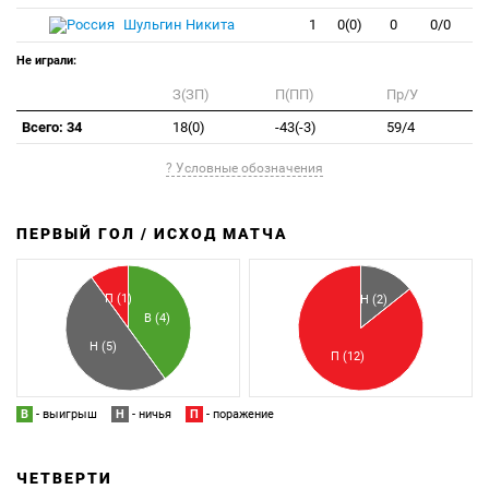
Шульгин Никита
1
0(0)
0
0/0
Не играли:
З(ЗП)
П(ПП)
Пр/У
Всего: 34
18(0)
-43(-3)
59/4
? Условные обозначения
ПЕРВЫЙ ГОЛ / ИСХОД МАТЧА
З
П
П (1)
Н (2)
В (4)
Н (5)
П (12)
В
- выигрыш
Н
- ничья
П
- поражение
ЧЕТВЕРТИ