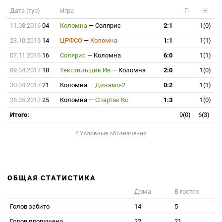
Дата (тур)
Игра
П
Н
11.08.2016
04
Коломна
—
Солярис
2:1
1(0)
23.10.2016
14
ЦРФСО
—
Коломна
1:1
1(1)
07.11.2016
16
Солярис
—
Коломна
6:0
1(1)
09.04.2017
18
Текстильщик Ив
—
Коломна
2:0
1(0)
30.04.2017
21
Коломна
—
Динамо-2
0:2
1(1)
28.05.2017
25
Коломна
—
Спартак Кс
1:3
1(0)
Итого:
0(0)
6(3)
? Условные обозначения
ОБЩАЯ СТАТИСТИКА
Дома
В гостях
Голов забито
14
5
Голов пропущено
22
21