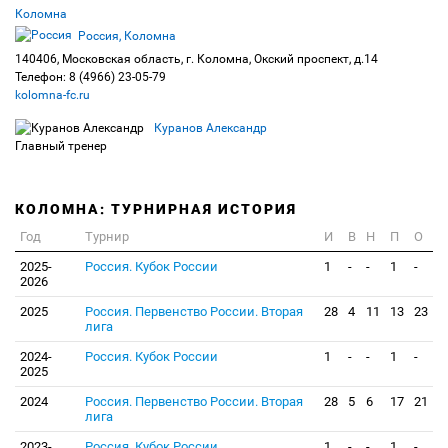
Коломна
Россия, Коломна
140406, Московская область, г. Коломна, Окский проспект, д.14
Телефон: 8 (4966) 23-05-79
kolomna-fc.ru
Куранов Александр
Главный тренер
КОЛОМНА: ТУРНИРНАЯ ИСТОРИЯ
Год
Турнир
И
В
Н
П
О
2025-
Россия. Кубок России
1
-
-
1
-
2026
2025
Россия. Первенство России. Вторая
28
4
11
13
23
лига
2024-
Россия. Кубок России
1
-
-
1
-
2025
2024
Россия. Первенство России. Вторая
28
5
6
17
21
лига
2023-
Россия. Кубок России
1
-
-
1
-