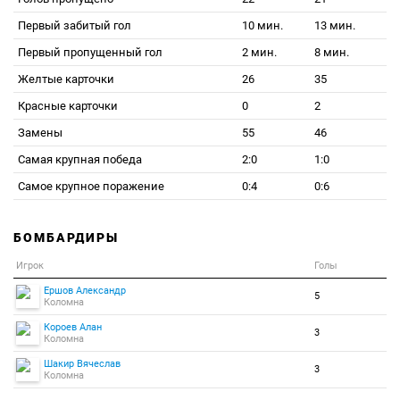
Первый забитый гол
10 мин.
13 мин.
Первый пропущенный гол
2 мин.
8 мин.
Желтые карточки
26
35
Красные карточки
0
2
Замены
55
46
Самая крупная победа
2:0
1:0
Самое крупное поражение
0:4
0:6
БОМБАРДИРЫ
Игрок
Голы
Ершов Александр
5
Коломна
Короев Алан
3
Коломна
Шакир Вячеслав
3
Коломна