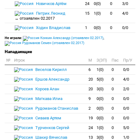
Новичков Артём
24
0(0)
0
3/0
Петрик Леонид
15
1(0)
0
4/0
↔ отзаявлен 02.2017
Ходин Владислав
1
0(0)
0
0/0
Не играли:
Конкин Александр (отзаявлен 02.2017)
,
Рудоманов Семен (отзаявлен 02.2017)
Нападающие
№
Игрок
M
З(ЗП)
Пас
Пр/У
Веселов Кирилл
6
1(0)
0
0/0
Ершов Александр
20
5(0)
0
4/0
Короев Алан
20
3(0)
0
2/0
Маткава Илиа
9
0(0)
0
0/0
Рудоманов Станислав
2
0(0)
0
0/0
Сиваев Артем
19
0(0)
0
0/0
Турченков Сергей
24
1(0)
0
5/0
Шакир Вячеслав
13
3(0)
0
1/0