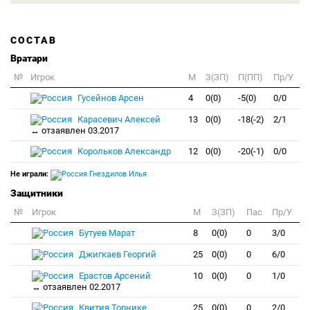
СОСТАВ
Вратари
№
Игрок
M
З(ЗП)
П(ПП)
Пр/У
Гусейнов Арсен
4
0(0)
-5(0)
0/0
Карасевич Алексей
13
0(0)
-18(-2)
2/1
↔ отзаявлен 03.2017
Корольков Александр
12
0(0)
-20(-1)
0/0
Не играли:
Гнездилов Илья
Защитники
№
Игрок
M
З(ЗП)
Пас
Пр/У
Бутуев Марат
8
0(0)
0
3/0
Джигкаев Георгий
25
0(0)
0
6/0
Ерастов Арсений
10
0(0)
0
1/0
↔ отзаявлен 02.2017
Квития Торнике
25
0(0)
0
2/0