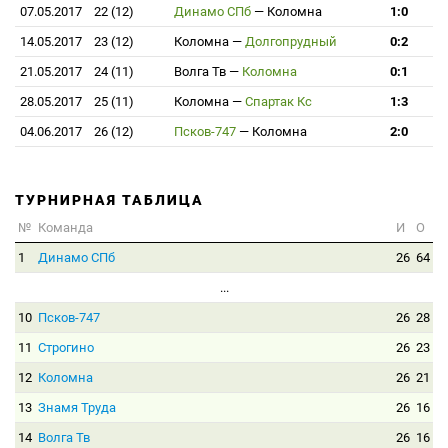
07.05.2017
22 (12)
Динамо СПб
—
Коломна
1:0
14.05.2017
23 (12)
Коломна
—
Долгопрудный
0:2
21.05.2017
24 (11)
Волга Тв
—
Коломна
0:1
28.05.2017
25 (11)
Коломна
—
Спартак Кс
1:3
04.06.2017
26 (12)
Псков-747
—
Коломна
2:0
ТУРНИРНАЯ ТАБЛИЦА
№
Команда
И
О
1
Динамо СПб
26
64
...
10
Псков-747
26
28
11
Строгино
26
23
12
Коломна
26
21
13
Знамя Труда
26
16
14
Волга Тв
26
16