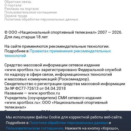
Обратная связь
О портале
Реклама на портале
Пользовательское соглашение
Охрана труда
Политика обработки персональных данных
© ООО «Национальный спортивный телеканал» 2007 — 2026.
Для лиц старше 18 лет
На сайте применяются рекомендательные технологии.
Подробнее в
Правилах применения рекомендательных
технологий
Средство массовой информации сетевое издание
«www.sportbox.ru» зарегистрировано Федеральной службой
по надзору в сфере связи, информационных технологий
и массовых коммуникаций (Роскомнадзор).
Свидетельство о регистрации средства массовой информации
Эл № ФС77-72613 от 04.04.2018
Название — www.sportbox.ru
Учредитель (соучредители) СМИ сетевого издания
«www.sportbox.ru»: ООО «Национальный спортивный
телеканал»
Главный редактор СМИ сетевого издания «www.sportbox.ru»:
Конов В.А.
Мы используем файлы Сookie для корректной работы веб-сайта.
Номер телефона редакции СМИ сетевого издания
Подробнее в
Политике обработки персональных данных
и
«www.sportbox.ru»: +7 (495) 653 8419
Пользовательском соглашении
. Нажмите на кнопку «Хорошо»,
Адрес электронной почты редакции СМИ сетевого издания