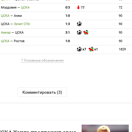
Мордовия
—
ЦСКА
0:3
73`
72
ЦСКА
—
Анжи
1:0
90
ЦСКА
—
Зенит СПб
1:3
90
Амкар
—
ЦСКА
3:1
90
ЦСКА
—
Ростов
1:0
90
x7
x1
1829
? Условные обозначения
Комментировать (3)