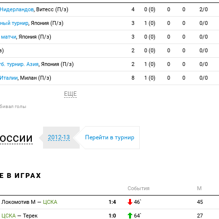
 Нидерландов
, Витесс (П/з)
4
0 (0)
0
0
2/0
ный турнир
, Япония (П/з)
3
1 (0)
0
0
0/0
 матчи
, Япония (П/з)
3
0 (0)
0
0
0/0
з)
2
0 (0)
0
0
0/0
б. турнир. Азия
, Япония (П/з)
2
1 (0)
0
0
0/0
 Италии
, Милан (П/з)
8
1 (0)
0
0
0/0
ЕЩЕ
абивал голы
оссии
2012-13
Перейти в турнир
Е В ИГРАХ
События
М
Локомотив М
—
ЦСКА
1:4
46`
45
ЦСКА
—
Терек
1:0
64`
27