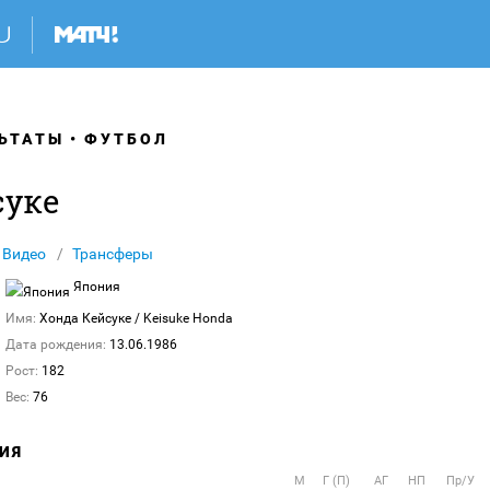
ЬТАТЫ
ФУТБОЛ
суке
Видео
Трансферы
Япония
Имя:
Хонда Кейсуке
/ Keisuke Honda
Дата рождения:
13.06.1986
Рост:
182
Вес:
76
ИЯ
М
Г (П)
АГ
НП
Пр/У