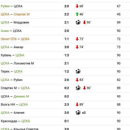
Рубин
—
ЦСКА
2:0
68`
67
ЦСКА
—
Спартак М
2:2
46`
45
ЦСКА
—
Мордовия
2:1
90`
89
Анжи
—
ЦСКА
2:0
90
Зенит СПб
—
ЦСКА
1:1
73`
72
ЦСКА
—
Амкар
3:0
74`
73
Кубань
—
ЦСКА
1:3
90
ЦСКА
—
Локомотив М
2:1
90
Терек
—
ЦСКА
1:2
90
ЦСКА
—
Рубин
2:0
83`
82
Спартак М
—
ЦСКА
0:2
90`
89
ЦСКА
—
Динамо М
0:2
90
Волга НН
—
ЦСКА
2:3
89`
88
ЦСКА
—
Алания
2:0
x2
90
Краснодар
—
ЦСКА
0:1
90
ЦСКА
—
Крылья Советов
3:0
90