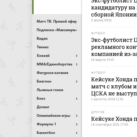
Экс‑футболист 
кандидатуру на 
сборной Японии
2 июля 09:51
Матч ТВ. Прямой эфир
Подписка «Максимум»
ФУТБОЛ
Экс‑футболист 
Видео
рекламного кон
Теннис
компанией из‑з
Хоккей
16 марта 19:15
MMA/Единоборства
Фигурное катание
ФУТБОЛ
Кейсуке Хонда п
Биатлон
матч с клубом и
Лыжные гонки
ЦСКА не выступа
Бокс
1 августа 2024 11:36
Допинг
ДРУГИЕ
Олимпийские игры
Кейсуке Хонда 
Формула-1
14 сентября 2021 17:03
Баскетбол