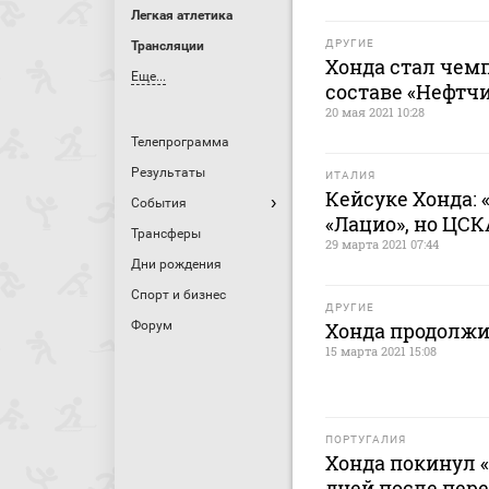
Легкая атлетика
ДРУГИЕ
Трансляции
Хонда стал чем
Еще...
составе «Нефтч
20 мая 2021 10:28
Телепрограмма
Результаты
ИТАЛИЯ
Кейсуке Хонда: 
События
«Лацио», но ЦС
Трансферы
29 марта 2021 07:44
Дни рождения
Спорт и бизнес
ДРУГИЕ
Форум
Хонда продолжи
15 марта 2021 15:08
ПОРТУГАЛИЯ
Хонда покинул 
дней после пере