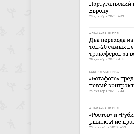
Португальский к
Европу
23 декабря 2020 14:09
АЛЬФА-БАНК РПЛ
Два перехода из
топ-20 самых ц
трансферов за 
20 декабря 2020 04:08
ЮЖНАЯ АМЕРИКА
«Ботафого» пре
новый контракт
25 октября 2020 17:44
АЛЬФА-БАНК РПЛ
«Ростов» и «Руб
рынок. И не про
29 сентября 2020 14:29