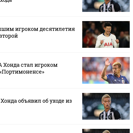
чшим игроком десятилетия
 второй
А Хонда стал игроком
 «Портимоненсе»
Хонда объявил об уходе из