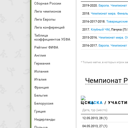
Сборная России
2019-2020.
Европа. Чемпионат
Лига чемпионов
2018.
Чемпионат мира. Финаль
Лига Европы
2016-2017-2018.
Товарищеские
Лига конференций
2017.
Клубный ЧМ
, Пачука (П/
Таблица
2015-2016.
Чемпионат мира. От
коэффициентов УЕФА
2016-2017.
Европа. Чемпионат
Рейтинг ФИФА
Англия
* Только матчи, в которых игрок з
Германия
Испания
Чемпионат Р
Италия
Франция
Бельгия
ЦСКА
/ УЧАСТИ
Белоруссия
Дата, тур (место)
Греция
12.05.2013, 28 (1)
Нидерланды
04.05.2013, 27 (1)
Польша