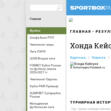
Главная
Футбол
ГЛАВНАЯ
РЕЗУЛ
Альфа-Банк РПЛ
Хонда Кей
Чемпионат мира
Лига ПАРИ
Карточка
Новости
LEON-Вторая лига
FONBET Кубок России
©
Gettyimages/Fotobank.ru
по футболу сезона
2026-2027 гг.
Чемпионат Европы
Кубок PARI Премьер
OLIMPBET Суперкубок
России
ТУРНИРНАЯ ИСТОР
Молодежная
футбольная лига
Год. Турнир, команда (амплуа)