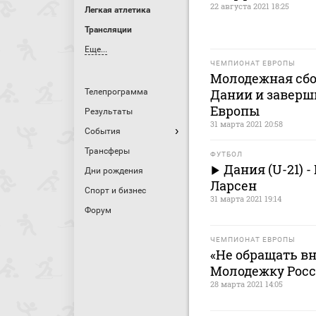
22 августа 2021 18:25
Легкая атлетика
Трансляции
Еще...
ЧЕМПИОНАТ ЕВРОПЫ
Молодежная сбо
Дании и заверш
Телепрограмма
Европы
Результаты
31 марта 2021 20:58
События
Трансферы
ФУТБОЛ
Дания (U-21) - 
Дни рождения
Ларсен
Спорт и бизнес
31 марта 2021 19:14
Форум
ЧЕМПИОНАТ ЕВРОПЫ
«Не обращать в
Молодежку Росс
28 марта 2021 14:05