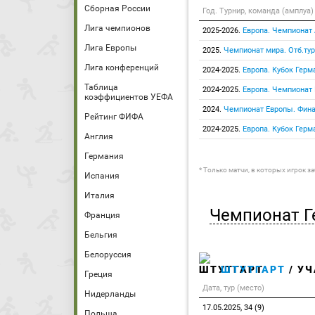
Сборная России
Год. Турнир, команда (амплуа)
Лига чемпионов
2025-2026.
Европа. Чемпионат
Лига Европы
2025.
Чемпионат мира. Отб.тур
Лига конференций
2024-2025.
Европа. Кубок Герм
Таблица
2024-2025.
Европа. Чемпионат
коэффициентов УЕФА
2024.
Чемпионат Европы. Фин
Рейтинг ФИФА
2024-2025.
Европа. Кубок Герм
Англия
Германия
* Только матчи, в которых игрок з
Испания
Италия
Чемпионат Г
Франция
Бельгия
Белоруссия
ШТУТГАРТ
/ УЧ
Греция
Дата, тур (место)
Нидерланды
17.05.2025, 34 (9)
Польша