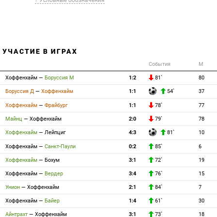
? Условные обозначения
 УЧАСТИЕ В ИГРАХ
События
М
Хоффенхайм
—
Боруссия М
1:2
81`
80
Боруссия Д
—
Хоффенхайм
1:1
54`
37
Хоффенхайм
—
Фрайбург
1:1
78`
77
Майнц
—
Хоффенхайм
2:0
79`
78
Хоффенхайм
—
Лейпциг
4:3
81`
10
Хоффенхайм
—
Санкт-Паули
0:2
85`
6
Хоффенхайм
—
Бохум
3:1
72`
19
Хоффенхайм
—
Вердер
3:4
76`
15
Унион
—
Хоффенхайм
2:1
84`
7
Хоффенхайм
—
Байер
1:4
61`
30
Айнтрахт
—
Хоффенхайм
3:1
73`
18