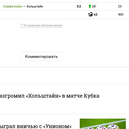
Хоффенхайм
—
Хольштайн
3:2
68`
23
x2
400
? Условные обозначения
Комментировать
азгромил «Хольштайн» в матче Кубка
ыграл вничью с «Унионом»