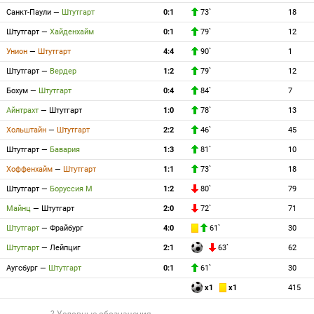
Санкт-Паули
—
Штутгарт
0:1
73`
18
Штутгарт
—
Хайденхайм
0:1
79`
12
Унион
—
Штутгарт
4:4
90`
1
Штутгарт
—
Вердер
1:2
79`
12
Бохум
—
Штутгарт
0:4
84`
7
Айнтрахт
—
Штутгарт
1:0
78`
13
Хольштайн
—
Штутгарт
2:2
46`
45
Штутгарт
—
Бавария
1:3
81`
10
Хоффенхайм
—
Штутгарт
1:1
73`
18
Штутгарт
—
Боруссия М
1:2
80`
79
Майнц
—
Штутгарт
2:0
72`
71
Штутгарт
—
Фрайбург
4:0
61`
30
Штутгарт
—
Лейпциг
2:1
63`
62
Аугсбург
—
Штутгарт
0:1
61`
30
x1
x1
415