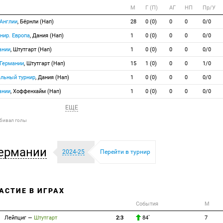
М
Г (П)
АГ
НП
Пр/У
 Англии
, Бёрнли (Нап)
28
0 (0)
0
0
0/0
нир. Европа
, Дания (Нап)
1
0 (0)
0
0
0/0
ании
, Штутгарт (Нап)
1
0 (0)
0
0
0/0
 Германии
, Штутгарт (Нап)
15
1 (0)
0
0
1/0
альный турнир
, Дания (Нап)
1
0 (0)
0
0
0/0
ании
, Хоффенхайм (Нап)
1
0 (0)
0
0
0/0
ЕЩЕ
абивал голы
ермании
2024-25
Перейти в турнир
АСТИЕ В ИГРАХ
События
М
Лейпциг
—
Штутгарт
2:3
84`
7