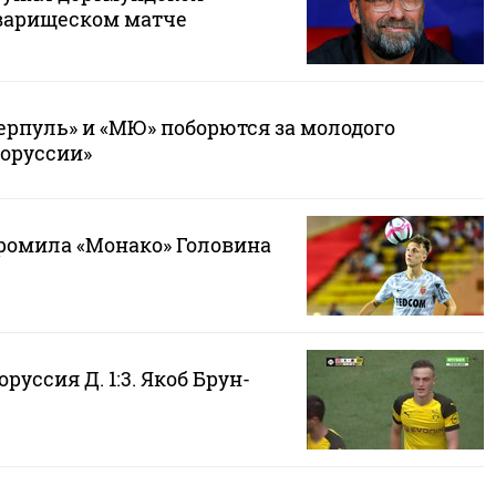
оварищеском матче
ерпуль» и «МЮ» поборются за молодого
оруссии»
громила «Монако» Головина
руссия Д. 1:3. Якоб Брун-