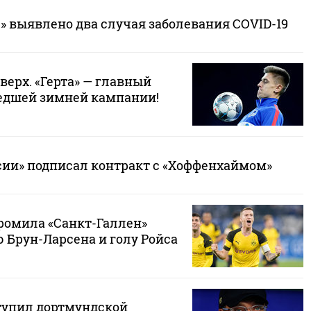
» выявлено два случая заболевания COVID-19
верх. «Герта» — главный
едшей зимней кампании!
сии» подписал контракт с «Хоффенхаймом»
громила «Санкт-Галлен»
 Брун-Ларсена и голу Ройса
тупил дортмундской