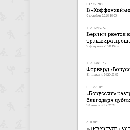
ГЕРМАНИЯ
В «Хоффенхайме
8 ноября 2020 10:03
ТРАНСФЕРЫ
Берлин рвется в
транжира прош
2 февраля 2020 15:06
ТРАНСФЕРЫ
Форвард «Борус
31 января 2020 21:01
ГЕРМАНИЯ
«Боруссия» раз
благодаря дублю
30 июля 2019 22:21
АНГЛИЯ
«Ливерпуль» ус