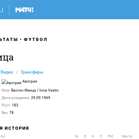
ЬТАТЫ
ФУТБОЛ
ица
Видео
Трансферы
Австрия
Имя:
Вастич Ивица
/ Ivica Vastic
Дата рождения:
29.09.1969
Рост:
183
Вес:
78
АЯ ИСТОРИЯ
сть)
М
В
Н
П
РМ
Место