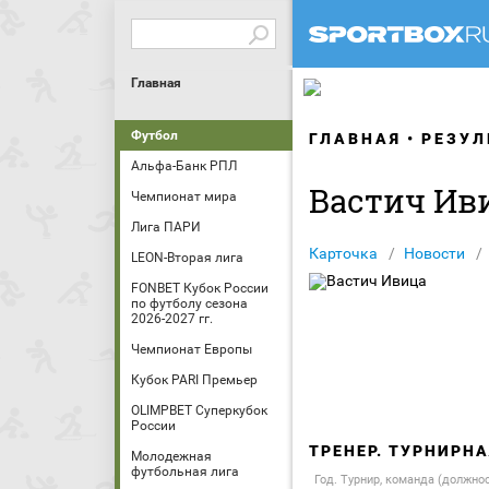
Главная
Футбол
ГЛАВНАЯ
РЕЗУЛ
Альфа-Банк РПЛ
Вастич Ив
Чемпионат мира
Лига ПАРИ
Карточка
Новости
LEON-Вторая лига
FONBET Кубок России
по футболу сезона
2026-2027 гг.
Чемпионат Европы
Кубок PARI Премьер
OLIMPBET Суперкубок
России
ТРЕНЕР. ТУРНИРН
Молодежная
футбольная лига
Год. Турнир, команда (должно