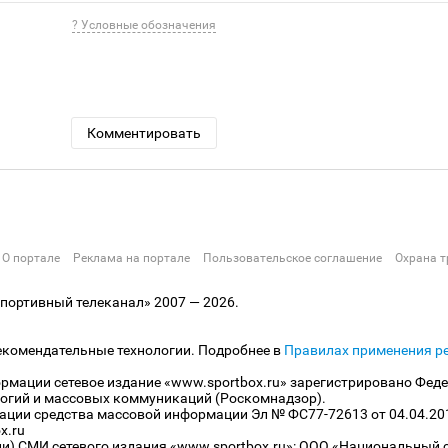
? Условные обозначения
Комментировать
О портале
Реклама на портале
Пользовательское соглашение
Охрана т
ортивный телеканал» 2007 — 2026.
екомендательные технологии. Подробнее в
Правилах применения р
рмации сетевое издание «www.sportbox.ru» зарегистрировано Феде
огий и массовых коммуникаций (Роскомнадзор).
рации средства массовой информации Эл № ФС77-72613 от 04.04.20
x.ru
ли) СМИ сетевого издания «www.sportbox.ru»: ООО «Национальный 