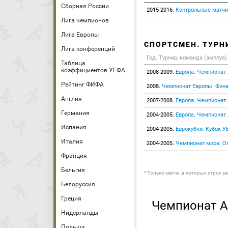
Сборная России
2015-2016.
Контрольные матчи
Лига чемпионов
Лига Европы
СПОРТСМЕН. ТУРН
Лига конференций
Год. Турнир, команда (амплуа)
Таблица
коэффициентов УЕФА
2008-2009.
Европа. Чемпионат
Рейтинг ФИФА
2008.
Чемпионат Европы. Фин
Англия
2007-2008.
Европа. Чемпионат
Германия
2004-2005.
Европа. Чемпионат
Испания
2004-2005.
Еврокубки. Кубок У
Италия
2004-2005.
Чемпионат мира. От
Франция
Бельгия
* Только матчи, в которых игрок з
Белоруссия
Греция
Чемпионат А
Нидерланды
Польша