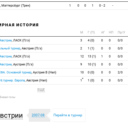
, Маттерсбург (Трен)
1
0
0
1
0 - 2
-
ИРНАЯ ИСТОРИЯ
М
Г (П)
АГ
НП
Пр/У
 Австрии
, ЛАСК (П/з)
3
4 (0)
0
0
0/0
альный турнир
, Австрия (П/з)
2
1 (1)
0
0
0/0
 Австрии
, ЛАСК (П/з)
12
13 (1)
1
0
0/0
 Австрии
, Аустрия (П/з)
9
10 (1)
0
0
0/0
ЕФА. Основной турнир
, Аустрия В (Нап)
10
0 (0)
0
0
2/0
*
б.турнир. Европа
, Австрия (Нап)
1
1 (0)
0
0
0/0
ЕЩЕ
абивал голы
встрии
2007-08
Перейти в турнир