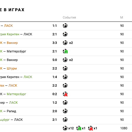
Е В ИГРАХ
События
М
д
—
ЛАСК
1:1
90
трия Кернтен
—
ЛАСК
2:1
90
СК
—
Ваккер
3:3
x2
90
СК
—
Маттерсбург
2:1
90
СК
—
Ваккер
5:0
x2
90
СК
—
Штурм
2:2
90
трия Кернтен
—
ЛАСК
1:4
90
тах
—
ЛАСК
2:2
90
СК
—
Маттерсбург
0:2
90
кер
—
ЛАСК
1:2
90
СК
—
Рапид
2:0
90
ьцбург
—
ЛАСК
2:1
90
x12
x1
x1
1080