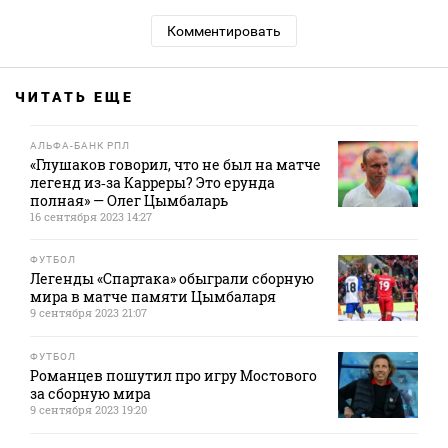
Комментировать
ЧИТАТЬ ЕЩЕ
АЛЬФА-БАНК РПЛ
«Глушаков говорил, что не был на матче
легенд из‑за Карреры? Это ерунда
полная» — Олег Цымбаларь
16 сентября 2023 14:27
ФУТБОЛ
Легенды «Спартака» обыграли сборную
мира в матче памяти Цымбаларя
9 сентября 2023 21:07
ФУТБОЛ
Романцев пошутил про игру Мостового
за сборную мира
9 сентября 2023 19:20