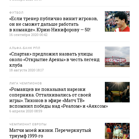
ФУТБОЛ
«Если тренер публично винит игроков,
он не сможет дальше работать
в команде». Юрию Никифорову — 50!
16 сентября 2020 00:42
АЛЬФА-БАНК РПЛ
«Спартак» предложил назвать улицы
около «Открытие Арены» в честь легенд
клуба
18 августа 2020 18:17
ЛИГА ЧЕМПИОНОВ
«Романцев не показывал нарезки
соперника. Отталкивались от своей
игры». Тихонов в эфире «Матч ТВ»
вспомнил победы над «Реалом» и «Аяксом»
6 апреля 2020 08:59
ЧЕМПИОНАТ ЕВРОПЫ
Матчи моей жизни. Перечеркнутый
триумф 1999-го