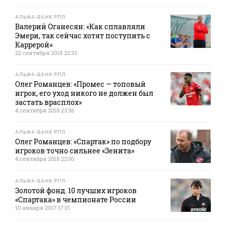
АЛЬФА-БАНК РПЛ
Валерий Оганесян: «Как сплавляли
Эмери, так сейчас хотят поступить с
Каррерой»
22 сентября 2018 22:33
АЛЬФА-БАНК РПЛ
Олег Романцев: «Промес — топовый
игрок, его уход никого не должен был
застать врасплох»
4 сентября 2018 23:36
АЛЬФА-БАНК РПЛ
Олег Романцев: «Спартак» по подбору
игроков точно сильнее «Зенита»
4 сентября 2018 22:00
АЛЬФА-БАНК РПЛ
Золотой фонд. 10 лучших игроков
«Спартака» в чемпионате России
10 января 2017 17:15