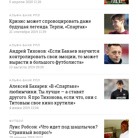
5 апреля 2020 11:26
АЛЬФА-БАНК РПЛ
Кризис может спровоцировать даже
будущая легенда. Терпи, «Спартак»
21 сентября 2019 11:39
АЛЬФА-БАНК РПЛ
Андрей Тихонов: «Если Бакаев научится
контролировать свои эмоции, то может
вырасти в большого футболиста»
13 августа 2019 09:38
АЛЬФА-БАНК РПЛ
Алексей Бахарев: «В «Спартаке»
любимчики. Ты лучше — а ставят
другого. Я про Тихонова, если что, они с
Титовым свое кино крутили»
4 июня 2019 12:04
ФУТБОЛ
Луис Робсон: «Что идет под шашлычок?
Странный вопрос!»
28 апреля 2019 10:12