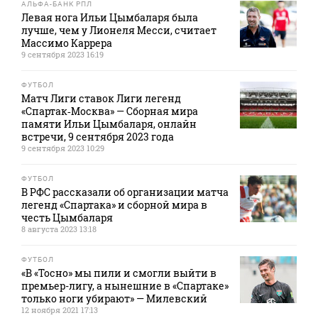
АЛЬФА-БАНК РПЛ
Левая нога Ильи Цымбаларя была
лучше, чем у Лионеля Месси, считает
Массимо Каррера
9 сентября 2023 16:19
ФУТБОЛ
Матч Лиги ставок Лиги легенд
«Спартак‑Москва» — Сборная мира
памяти Ильи Цымбаларя, онлайн
встречи, 9 сентября 2023 года
9 сентября 2023 10:29
ФУТБОЛ
В РФС рассказали об организации матча
легенд «Спартака» и сборной мира в
честь Цымбаларя
8 августа 2023 13:18
ФУТБОЛ
«В «Тосно» мы пили и смогли выйти в
премьер-лигу, а нынешние в «Спартаке»
только ноги убирают» — Милевский
12 ноября 2021 17:13