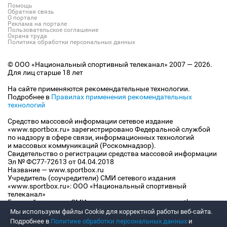
Помощь
Обратная связь
О портале
Реклама на портале
Пользовательское соглашение
Охрана труда
Политика обработки персональных данных
© ООО «Национальный спортивный телеканал» 2007 — 2026.
Для лиц старше 18 лет
На сайте применяются рекомендательные технологии.
Подробнее в
Правилах применения рекомендательных
технологий
Средство массовой информации сетевое издание
«www.sportbox.ru» зарегистрировано Федеральной службой
по надзору в сфере связи, информационных технологий
и массовых коммуникаций (Роскомнадзор).
Свидетельство о регистрации средства массовой информации
Эл № ФС77-72613 от 04.04.2018
Название — www.sportbox.ru
Учредитель (соучредители) СМИ сетевого издания
«www.sportbox.ru»: ООО «Национальный спортивный
телеканал»
Главный редактор СМИ сетевого издания «www.sportbox.ru»:
Конов В.А.
Мы используем файлы Сookie для корректной работы веб-сайта.
Номер телефона редакции СМИ сетевого издания
Подробнее в
Политике обработки персональных данных
и
«www.sportbox.ru»: +7 (495) 653 8419