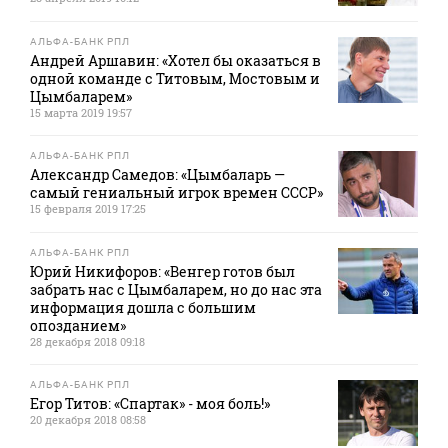
АЛЬФА-БАНК РПЛ
Андрей Аршавин: «Хотел бы оказаться в
одной команде с Титовым, Мостовым и
Цымбаларем»
15 марта 2019 19:57
АЛЬФА-БАНК РПЛ
Александр Самедов: «Цымбаларь —
самый гениальный игрок времен СССР»
15 февраля 2019 17:25
АЛЬФА-БАНК РПЛ
Юрий Никифоров: «Венгер готов был
забрать нас с Цымбаларем, но до нас эта
информация дошла с большим
опозданием»
28 декабря 2018 09:18
АЛЬФА-БАНК РПЛ
Егор Титов: «Спартак» - моя боль!»
20 декабря 2018 08:58