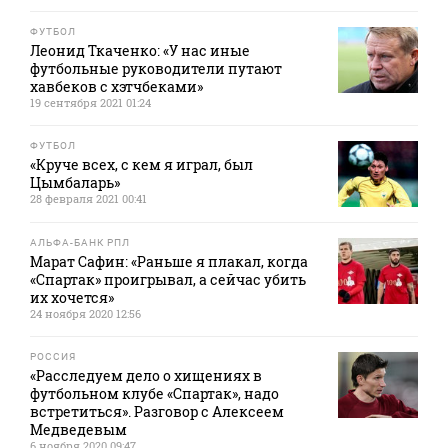
ФУТБОЛ
Леонид Ткаченко: «У нас иные
футбольные руководители путают
хавбеков с хэтчбеками»
19 сентября 2021 01:24
ФУТБОЛ
«Круче всех, с кем я играл, был
Цымбаларь»
28 февраля 2021 00:41
АЛЬФА-БАНК РПЛ
Марат Сафин: «Раньше я плакал, когда
«Спартак» проигрывал, а сейчас убить
их хочется»
24 ноября 2020 12:56
РОССИЯ
«Расследуем дело о хищениях в
футбольном клубе «Спартак», надо
встретиться». Разговор с Алексеем
Медведевым
6 ноября 2020 09:47