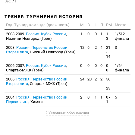
Вес:
71
ТРЕНЕР. ТУРНИРНАЯ ИСТОРИЯ
Год. Турнир, команда (должность)
М
В
Н
П
РМ
Место
2008-2009.
Россия. Кубок России
,
1
0
0
1
1 -
1/512
Нижний Новгород (Трен)
3
финала
2008.
Россия. Первенство России.
12
6
2
4
21
3
Вторая лига
, Нижний Новгород (Трен)
-
14
2006-2007.
Россия. Кубок России
,
0
0
0
0
0 -
1/64
Спартак-МЖК (Трен)
0
финала
2006.
Россия. Первенство России.
24
20
2
2
56
1
Вторая лига
, Спартак-МЖК (Трен)
-
23
2004.
Россия. Первенство России.
2
0
1
1
0 -
5
Первая лига
, Химки
1
? Условные обозначения