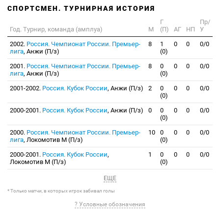
СПОРТСМЕН. ТУРНИРНАЯ ИСТОРИЯ
Г
Пр/
Год. Турнир, команда (амплуа)
М
(П)
АГ
НП
У
2002.
Россия. Чемпионат России. Премьер-
8
1
0
0
0/0
лига
, Анжи (П/з)
(0)
2001.
Россия. Чемпионат России. Премьер-
8
0
0
0
0/0
лига
, Анжи (П/з)
(0)
2001-2002.
Россия. Кубок России
, Анжи (П/з)
2
0
0
0
0/0
(0)
2000-2001.
Россия. Кубок России
, Анжи (П/з)
0
0
0
0
0/0
(0)
2000.
Россия. Чемпионат России. Премьер-
10
0
0
0
0/0
лига
, Локомотив М (П/з)
(0)
2000-2001.
Россия. Кубок России
,
1
0
0
0
0/0
Локомотив М (П/з)
(0)
ЕЩЕ
* Только матчи, в которых игрок забивал голы
? Условные обозначения