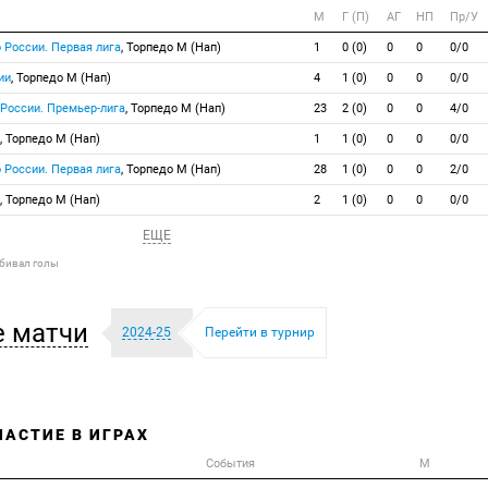
М
Г (П)
АГ
НП
Пр/У
 России. Первая лига
, Торпедо М (Нап)
1
0 (0)
0
0
0/0
ии
, Торпедо М (Нап)
4
1 (0)
0
0
0/0
 России. Премьер-лига
, Торпедо М (Нап)
23
2 (0)
0
0
4/0
, Торпедо М (Нап)
1
1 (0)
0
0
0/0
 России. Первая лига
, Торпедо М (Нап)
28
1 (0)
0
0
2/0
, Торпедо М (Нап)
2
1 (0)
0
0
0/0
ЕЩЕ
абивал голы
 матчи
2024-25
Перейти в турнир
ЧАСТИЕ В ИГРАХ
События
М