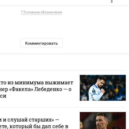
0
? Условные обозначения
Комментировать
 что из минимума выжимает
ер «Факела» Лебеденко — о
си
и и слушай старших» —
ете, который бы дал себе в