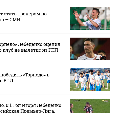
т стать тренером по
на — СМИ
рпедо» Лебеденко оценил
о клуб не вылетит из РПЛ
 победить «Торпедо» в
е РПЛ
о. 0:1. Гол Игоря Лебеденко
ссийская Премьер-Лига.