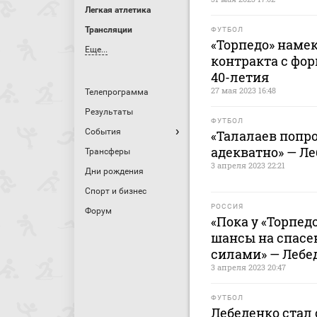
Легкая атлетика
Трансляции
ФУТБОЛ
«Торпедо» наме
Еще...
контракта с фор
40-летия
27 мая 2023 16:48
Телепрограмма
Результаты
ФУТБОЛ
События
«Талалаев попро
адекватно» — Л
Трансферы
3 апреля 2023 22:21
Дни рождения
Спорт и бизнес
РОССИЯ
Форум
«Пока у «Торпед
шансы на спасе
силами» — Лебе
3 апреля 2023 20:47
ФУТБОЛ
Лебеденко стал