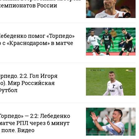
 чемпионатов России
Лебеденко помог «Торпедо»
 с «Краснодаром» в матче
рпедо. 2:2. Гол Игоря
о). Мир Российская
Футбол
Торпедо» — 2:2: Лебеденко
матче РПЛ через 6 минут
 поле. Видео