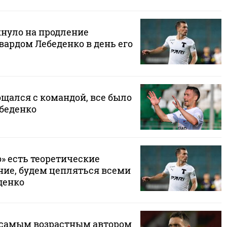
кнуло на продление
вардом Лебеденко в день его
щался с командой, все было
ебеденко
о» есть теоретические
ние, будем цепляться всеми
денко
 самым возрастным автором