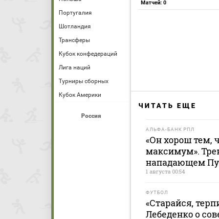
Матчей: 0
Португалия
Шотландия
Трансферы
Кубок конфедераций
Лига наций
Турниры сборных
Кубок Америки
ЧИТАТЬ ЕЩЕ
Россия
АЛЬФА-БАНК РПЛ
«Он хорош тем,
максимум». Трен
нападающем Пу
1 августа 00:54
ФУТБОЛ
«Старайся, терп
Лебеденко о сов