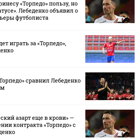
ринесу «Торпедо» пользу, но
атусе». Лебеденко объявил о
ьеры футболиста
ет играть за «Торпедо»,
денко
«Торпедо» сравнил Лебеденко
ем
кий азарт еще в крови» —
нии контракта «Торпедо» с
денко