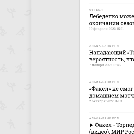
ФУТБОЛ
Лебеденко може
окончании сезо
19 февраля 2023 15:21
АЛЬФА-БАНК РПЛ
Нападающий «То
вероятность, чт
7 ноября 2022 15:46
АЛЬФА-БАНК РПЛ
«Факел» не смог
домашнем матч
2 октября 2022 16:03
АЛЬФА-БАНК РПЛ
Факел - Торпед
(видео). МИР Ро