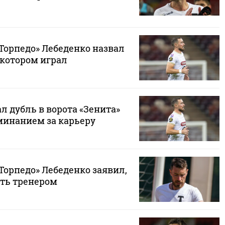
Торпедо» Лебеденко назвал
 котором играл
л дубль в ворота «Зенита»
инанием за карьеру
Торпедо» Лебеденко заявил,
ать тренером