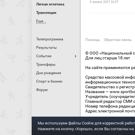
5 июня 2017 16:37
Легкая атлетика
Трансляции
Еще...
Телепрограмма
Помощь
Обратная связь
Результаты
© ООО «Национальный сп
События
Для лиц старше 18 лет
Трансферы
На сайте применяются р
Дни рождения
Средство массовой инфо
Спорт и бизнес
информационных технол
Свидетельство о регист
Форум
Название — www.sportbo
Учредитель (соучредите
Главный редактор СМИ се
Номер телефона редакции
Адрес электронной почты
Мы используем файлы Сookie для корректной работ
Нажмите на кнопку «Хорошо», если Вы согласны на и