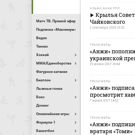
АЛЬФА-БАНК РПЛ
Крылья Совет
Чайковского
Матч ТВ. Прямой эфир
1 сентября 2018 15:25
Подписка «Максимум»
Видео
ТРАНСФЕРЫ
Теннис
«Анжи» пополни
Хоккей
украинской пре
MMA/Единоборства
19 июня 2017 18:44
Фигурное катание
Биатлон
ТРАНСФЕРЫ
«Анжи» подписа
Лыжные гонки
просмотрит хав
Бокс
7 июня 2017 14:52
Допинг
Олимпийские игры
ТРАНСФЕРЫ
Формула-1
«Анжи» подпише
вратаря «Томи»
Баскетбол