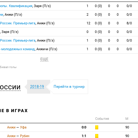
вропы. Квалификация
, Заря (П/з)
1
0 (0)
0
0
0/0
ии
, Анжи (П/з)
2
0 (0)
0
0
0/0
 России. Премьер-лига
, Анжи (П/з)
12
0 (0)
0
0
8/0
, Заря (П/з)
0
0 (0)
0
0
0/0
 России. Премьер-лига
, Анжи (П/з)
1
0 (0)
0
0
0/0
о молодежных команд
, Анжи-м (П/з)
1
0 (0)
0
0
0/0
ЕЩЕ
абивал голы
оссии
2018-19
Перейти в турнир
Е В ИГРАХ
События
М
Анжи
—
Уфа
0:0
90
Анжи
—
Рубин
1:1
90