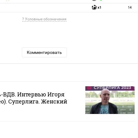
x1
14
? Условные обозначения
Комментировать
ь-ВДВ. Интервью Игоря
о). Суперлига. Женский