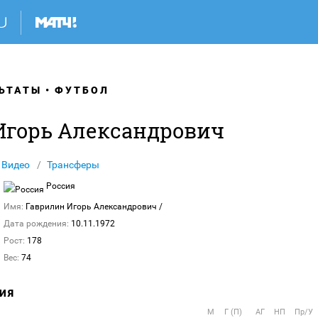
ЬТАТЫ
ФУТБОЛ
Игорь Александрович
Видео
Трансферы
Россия
Имя:
Гаврилин Игорь Александрович
/
Дата рождения:
10.11.1972
Рост:
178
Вес:
74
ИЯ
М
Г (П)
АГ
НП
Пр/У