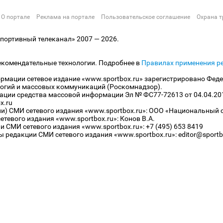
О портале
Реклама на портале
Пользовательское соглашение
Охрана т
ортивный телеканал» 2007 — 2026.
екомендательные технологии. Подробнее в
Правилах применения р
рмации сетевое издание «www.sportbox.ru» зарегистрировано Феде
огий и массовых коммуникаций (Роскомнадзор).
рации средства массовой информации Эл № ФС77-72613 от 04.04.20
x.ru
ли) СМИ сетевого издания «www.sportbox.ru»: ООО «Национальный 
тевого издания «www.sportbox.ru»: Конов В.А.
 СМИ сетевого издания «www.sportbox.ru»: +7 (495) 653 8419
 редакции СМИ сетевого издания «www.sportbox.ru»: editor@sportb