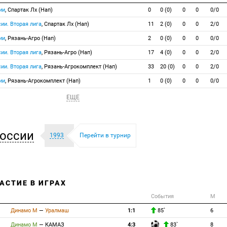
ии
, Спартак Лх (Нап)
0
0 (0)
0
0
0/0
ии. Вторая лига
, Спартак Лх (Нап)
11
2 (0)
0
0
2/0
ии
, Рязань-Агро (Нап)
2
0 (0)
0
0
0/0
ии. Вторая лига
, Рязань-Агро (Нап)
17
4 (0)
0
0
2/0
ии. Вторая лига
, Рязань-Агрокомплект (Нап)
33
20 (0)
0
0
2/0
ии
, Рязань-Агрокомплект (Нап)
1
0 (0)
0
0
0/0
ЕЩЕ
оссии
1993
Перейти в турнир
АСТИЕ В ИГРАХ
События
М
Динамо М
—
Уралмаш
1:1
85`
6
Динамо М
—
КАМАЗ
4:3
83`
8