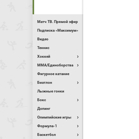
Матч ТВ. Прямой эфир
Подписка «Максимум»
Видео
Теннис
Хоккей
MMA/Единоборства
Фигурное катание
Биатлон
Лыжные гонки
Бокс
Допинг
Олимпийские игры
Формула-1
Баскетбол