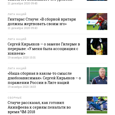
21 декабря 2020 09:45
ЛИГА НАЦИЙ
Гинтарас Стауче: «В сборной вратари
должны жертвовать своим эго»
21 декабря 2020 09:43
ЛИГА НАЦИЙ
Сергей Кирьяков — о замене Гилерме в
перерыве: «У меня была ассоциация с
хоккеем»
19 ноября 2020 15:01
ЛИГА НАЦИЙ
«Наша сборная в каком-то смысле
дзюбозависимая». Сергей Кирьяков – о
поражении России в Лиге наций
19 ноября 2020 14:03
СБОРНЫЕ
Стауче рассказал, как готовил
Акинфеева к сериям пенальти во
время ЧМ-2018