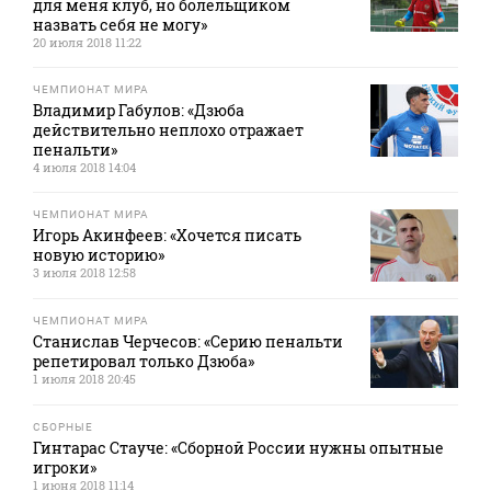
для меня клуб, но болельщиком
назвать себя не могу»
20 июля 2018 11:22
ЧЕМПИОНАТ МИРА
Владимир Габулов: «Дзюба
действительно неплохо отражает
пенальти»
4 июля 2018 14:04
ЧЕМПИОНАТ МИРА
Игорь Акинфеев: «Хочется писать
новую историю»
3 июля 2018 12:58
ЧЕМПИОНАТ МИРА
Станислав Черчесов: «Серию пенальти
репетировал только Дзюба»
1 июля 2018 20:45
СБОРНЫЕ
Гинтарас Стауче: «Сборной России нужны опытные
игроки»
1 июня 2018 11:14