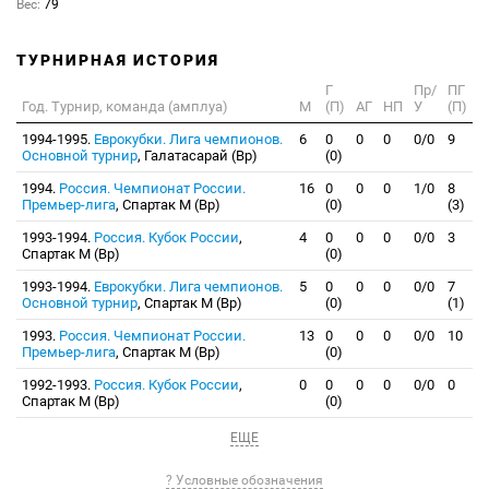
Вес:
79
ТУРНИРНАЯ ИСТОРИЯ
Г
Пр/
ПГ
Год. Турнир, команда (амплуа)
М
(П)
АГ
НП
У
(П)
1994-1995.
Еврокубки. Лига чемпионов.
6
0
0
0
0/0
9
Основной турнир
, Галатасарай (Вр)
(0)
1994.
Россия. Чемпионат России.
16
0
0
0
1/0
8
Премьер-лига
, Спартак М (Вр)
(0)
(3)
1993-1994.
Россия. Кубок России
,
4
0
0
0
0/0
3
Спартак М (Вр)
(0)
1993-1994.
Еврокубки. Лига чемпионов.
5
0
0
0
0/0
7
Основной турнир
, Спартак М (Вр)
(0)
(1)
1993.
Россия. Чемпионат России.
13
0
0
0
0/0
10
Премьер-лига
, Спартак М (Вр)
(0)
1992-1993.
Россия. Кубок России
,
0
0
0
0
0/0
0
Спартак М (Вр)
(0)
ЕЩЕ
? Условные обозначения