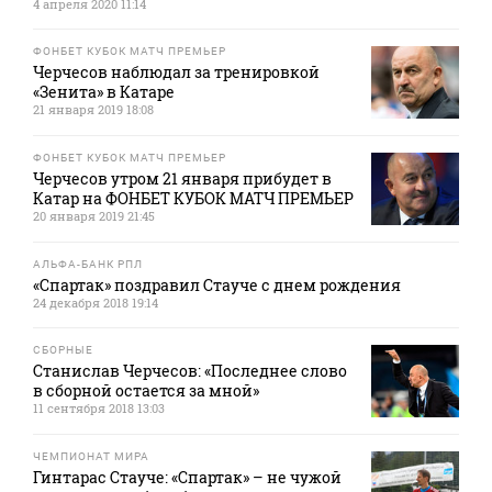
4 апреля 2020 11:14
ФОНБЕТ КУБОК МАТЧ ПРЕМЬЕР
Черчесов наблюдал за тренировкой
«Зенита» в Катаре
21 января 2019 18:08
ФОНБЕТ КУБОК МАТЧ ПРЕМЬЕР
Черчесов утром 21 января прибудет в
Катар на ФОНБЕТ КУБОК МАТЧ ПРЕМЬЕР
20 января 2019 21:45
АЛЬФА-БАНК РПЛ
«Спартак» поздравил Стауче с днем рождения
24 декабря 2018 19:14
СБОРНЫЕ
Станислав Черчесов: «Последнее слово
в сборной остается за мной»
11 сентября 2018 13:03
ЧЕМПИОНАТ МИРА
Гинтарас Стауче: «Спартак» – не чужой