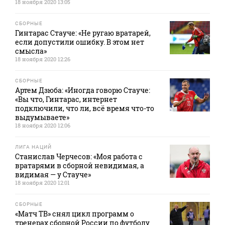
18 ноября 2020 13:05
СБОРНЫЕ
Гинтарас Стауче: «Не ругаю вратарей,
если допустили ошибку. В этом нет
смысла»
18 ноября 2020 12:26
СБОРНЫЕ
Артем Дзюба: «Иногда говорю Стауче:
«Вы что, Гинтарас, интернет
подключили, что ли, всё время что-то
выдумываете»
18 ноября 2020 12:06
ЛИГА НАЦИЙ
Станислав Черчесов: «Моя работа с
вратарями в сборной невидимая, а
видимая — у Стауче»
18 ноября 2020 12:01
СБОРНЫЕ
«Матч ТВ» снял цикл программ о
тренерах сборной России по футболу