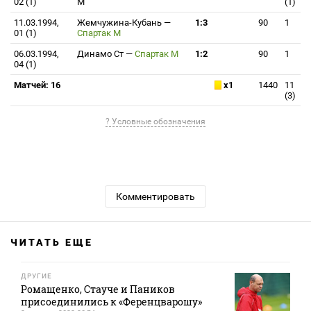
02 (1)
М
(1)
11.03.1994,
Жемчужина-Кубань
—
1:3
90
1
01 (1)
Спартак М
06.03.1994,
Динамо Ст
—
Спартак М
1:2
90
1
04 (1)
Матчей: 16
x1
1440
11
(3)
? Условные обозначения
Комментировать
ЧИТАТЬ ЕЩЕ
ДРУГИЕ
Ромащенко, Стауче и Паников
присоединились к «Ференцварошу»