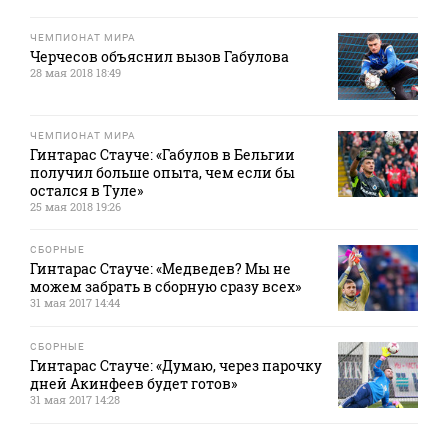
ЧЕМПИОНАТ МИРА
Черчесов объяснил вызов Габулова
28 мая 2018 18:49
ЧЕМПИОНАТ МИРА
Гинтарас Стауче: «Габулов в Бельгии
получил больше опыта, чем если бы
остался в Туле»
25 мая 2018 19:26
СБОРНЫЕ
Гинтарас Стауче: «Медведев? Мы не
можем забрать в сборную сразу всех»
31 мая 2017 14:44
СБОРНЫЕ
Гинтарас Стауче: «Думаю, через парочку
дней Акинфеев будет готов»
31 мая 2017 14:28