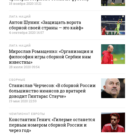
18 ноября 2020 10:21
ЛИГА НАЦИЙ
Антон Шунин: «Защищать ворота
сборной своей страны — это кайф»
4 сентября 2020 16:57
ЛИГА НАЦИЙ
Мирослав Ромащенко: «Организация и
философия игры сборной Сербии нам
известны»
28 июля 2020 09:54
СБОРНЫЕ
Станислав Черчесов: «В сборной России
большинство нюансов до вратарей
доводит Гинтарас Стауче»
19 мая 2020 22:59
ЧЕМПИОНАТ ЕВРОПЫ
Константин Генич: «Гилерме останется
первым номером сборной России и
через год»