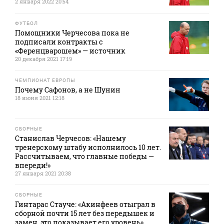
2 января 2022 20:54
ФУТБОЛ
Помощники Черчесова пока не
подписали контракты с
«Ференцварошем» — источник
20 декабря 2021 17:19
ЧЕМПИОНАТ ЕВРОПЫ
Почему Сафонов, а не Шунин
18 июня 2021 12:18
СБОРНЫЕ
Станислав Черчесов: «Нашему
тренерскому штабу исполнилось 10 лет.
Рассчитываем, что главные победы —
впереди!»
27 января 2021 20:38
СБОРНЫЕ
Гинтарас Стауче: «Акинфеев отыграл в
сборной почти 15 лет без передышек и
замен, это показывает его уровень»