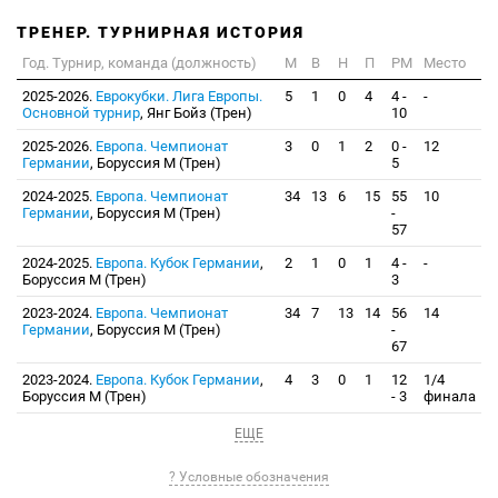
ТРЕНЕР. ТУРНИРНАЯ ИСТОРИЯ
Год. Турнир, команда (должность)
М
В
Н
П
РМ
Место
2025-2026.
Еврокубки. Лига Европы.
5
1
0
4
4 -
-
Основной турнир
, Янг Бойз (Трен)
10
2025-2026.
Европа. Чемпионат
3
0
1
2
0 -
12
Германии
, Боруссия М (Трен)
5
2024-2025.
Европа. Чемпионат
34
13
6
15
55
10
Германии
, Боруссия М (Трен)
-
57
2024-2025.
Европа. Кубок Германии
,
2
1
0
1
4 -
-
Боруссия М (Трен)
3
2023-2024.
Европа. Чемпионат
34
7
13
14
56
14
Германии
, Боруссия М (Трен)
-
67
2023-2024.
Европа. Кубок Германии
,
4
3
0
1
12
1/4
Боруссия М (Трен)
- 3
финала
ЕЩЕ
? Условные обозначения