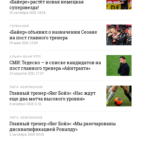
«Байере» растёт новая немецкая
суперзвезда!
16 октября 2021 14:34
ГЕРМАНИЯ
«Байер» объявил о назначении Сеоане
на пост главного тренера
19 мая 2021 13:00
АЛЬФА-БАНК РПЛ
СМИ: Тедеско — в списке кандидатов на
пост главного тренера «Айнтрахта»
13 апреля 2021 17:27
ЛИГА ЧЕМПИОНОВ
Главный тренер «Янг Бойз»: «Нас ждут
еще два матча высокого уровня»
8 ноября 2018 11:21
ЛИГА ЧЕМПИОНОВ
Главный тренер «Янг Бойз»: «Мы разочарованы
дисквалификацией Роналду»
2 октября 2018 09:30