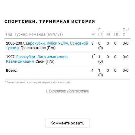
СПОРТСМЕН. ТУРНИРНАЯ ИСТОРИЯ
Г
Пр/
Год. Турнир, команда (амплуа)
М
(П)
АГ
НП
У
2006-2007.
Еврокубки. Кубок УЕФА. Основной
3
0
0
0
0/0
турнир
, Грассхопперс (П/з)
(0)
*
1997.
Еврокубки. Лига чемпионов.
1
1
0
0
0/0
Квалификация
, Сьон (П/з)
(0)
Всего:
4
1
0
0
0/0
(0)
* Только матчи, в которых игрок забивал голы
? Условные обозначения
Комментировать