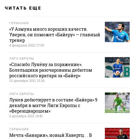
ЧИТАТЬ ЕЩЕ
ГЕРМАНИЯ
«У Азмуна много хороших качеств.
Уверен, он поможет «Байеру» — главный
тренер
4 февраля 2022 17:09
ЛИГА ЕВРОПЫ
«Спасибо Лунёву за поражение».
Болельщики разочарованы дебютом
российского вратаря за «Байер»
10 декабря 2021 15:26
ЛИГА ЕВРОПЫ
Лунев дебютирует в составе «Байера» 9
декабря в матче Лиги Европы с
«Ференцварошем»
6 декабря 2021 18:41
ГЕРМАНИЯ
Мечта «Баварии», новый Хавертц… В