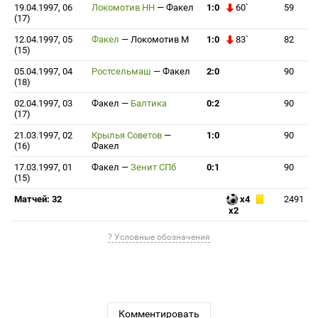
19.04.1997, 06
Локомотив НН
—
Факел
1:0
60`
59
(17)
12.04.1997, 05
Факел
—
Локомотив М
1:0
83`
82
(15)
05.04.1997, 04
Ростсельмаш
—
Факел
2:0
90
(18)
02.04.1997, 03
Факел
—
Балтика
0:2
90
(17)
21.03.1997, 02
Крылья Советов
—
1:0
90
(16)
Факел
17.03.1997, 01
Факел
—
Зенит СПб
0:1
90
(15)
Матчей: 32
x4
2491
x2
? Условные обозначения
Комментировать