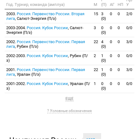
Год. Турнир, команда (амплуа)
М
(П)
АГ
НП
У
2003.
Россия. Первенство России. Вторая
15
3
0
0
2/0
лига
, Салют-Энергия (П/з)
(0)
2003-2004.
Россия. Кубок России
, Салют-
3
0
0
0
0/0
Энергия (П/з)
(0)
2002.
Россия. Первенство России. Первая
22
4
0
0
3/0
лига
, Рубин (П/з)
(0)
2002-2003.
Россия. Кубок России
, Рубин (П/
2
1
0
0
0/0
з)
(0)
2001.
Россия. Первенство России. Первая
22
1
0
0
3/0
лига
, Уралан (П/з)
(0)
2001-2002.
Россия. Кубок России
, Уралан (П/
1
0
0
0
0/0
з)
(0)
ЕЩЕ
? Условные обозначения