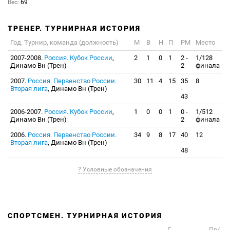
Вес:
69
ТРЕНЕР. ТУРНИРНАЯ ИСТОРИЯ
Год. Турнир, команда (должность)
М
В
Н
П
РМ
Место
2007-2008.
Россия. Кубок России
,
2
1
0
1
2 -
1/128
Динамо Вн (Трен)
2
финала
2007.
Россия. Первенство России.
30
11
4
15
35
8
Вторая лига
, Динамо Вн (Трен)
-
43
2006-2007.
Россия. Кубок России
,
1
0
0
1
0 -
1/512
Динамо Вн (Трен)
2
финала
2006.
Россия. Первенство России.
34
9
8
17
40
12
Вторая лига
, Динамо Вн (Трен)
-
48
? Условные обозначения
СПОРТСМЕН. ТУРНИРНАЯ ИСТОРИЯ
Г
Пр/