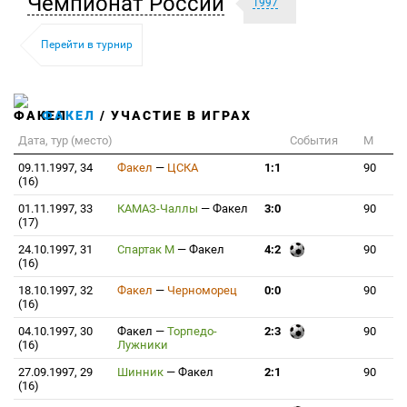
Чемпионат России
1997
Перейти в турнир
ФАКЕЛ
/ УЧАСТИЕ В ИГРАХ
Дата, тур (место)
События
М
09.11.1997, 34
Факел
—
ЦСКА
1:1
90
(16)
01.11.1997, 33
КАМАЗ-Чаллы
—
Факел
3:0
90
(17)
24.10.1997, 31
Спартак М
—
Факел
4:2
90
(16)
18.10.1997, 32
Факел
—
Черноморец
0:0
90
(16)
04.10.1997, 30
Факел
—
Торпедо-
2:3
90
(16)
Лужники
27.09.1997, 29
Шинник
—
Факел
2:1
90
(16)