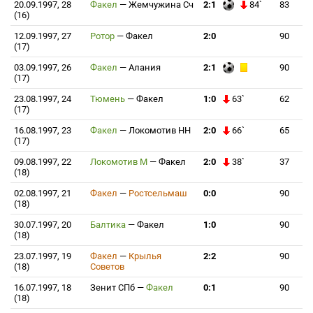
20.09.1997, 28
Факел
—
Жемчужина Сч
2:1
84`
83
(16)
12.09.1997, 27
Ротор
—
Факел
2:0
90
(17)
03.09.1997, 26
Факел
—
Алания
2:1
90
(17)
23.08.1997, 24
Тюмень
—
Факел
1:0
63`
62
(17)
16.08.1997, 23
Факел
—
Локомотив НН
2:0
66`
65
(17)
09.08.1997, 22
Локомотив М
—
Факел
2:0
38`
37
(18)
02.08.1997, 21
Факел
—
Ростсельмаш
0:0
90
(18)
30.07.1997, 20
Балтика
—
Факел
1:0
90
(18)
23.07.1997, 19
Факел
—
Крылья
2:2
90
(18)
Советов
16.07.1997, 18
Зенит СПб
—
Факел
0:1
90
(18)