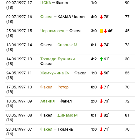
09.07.1997, 17
ЦСКА
—
Факел
1:0
90
(18)
02.07.1997, 16
Факел
—
КАМАЗ-Чаллы
4:0
78`
77
(18)
25.06.1997, 15
Черноморец
—
Факел
3:0
46`
45
(18)
18.06.1997, 14
Факел
—
Спартак М
0:1
74`
73
(18)
14.06.1997, 13
Торпедо-Лужники
—
4:2
61`
30
(18)
Факел
24.05.1997, 11
Жемчужина Сч
—
Факел
1:0
56`
55
(18)
17.05.1997, 10
Факел
—
Ротор
0:0
71`
70
(18)
10.05.1997, 09
Алания
—
Факел
2:0
73`
72
(16)
03.05.1997, 08
Факел
—
Динамо М
0:1
82`
81
(16)
23.04.1997, 07
Факел
—
Тюмень
1:0
71`
70
(16)