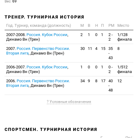
Вес:
69
ТРЕНЕР. ТУРНИРНАЯ ИСТОРИЯ
Год. Турнир, команда (должность)
М
В
Н
П
РМ
Место
2007-2008.
Россия. Кубок России
,
2
1
0
1
2 -
1/128
Динамо Вн (Трен)
2
финала
2007.
Россия. Первенство России.
30
11
4
15
35
8
Вторая лига
, Динамо Вн (Трен)
-
43
2006-2007.
Россия. Кубок России
,
1
0
0
1
0 -
1/512
Динамо Вн (Трен)
2
финала
2006.
Россия. Первенство России.
34
9
8
17
40
12
Вторая лига
, Динамо Вн (Трен)
-
48
? Условные обозначения
СПОРТСМЕН. ТУРНИРНАЯ ИСТОРИЯ
Г
Пр/