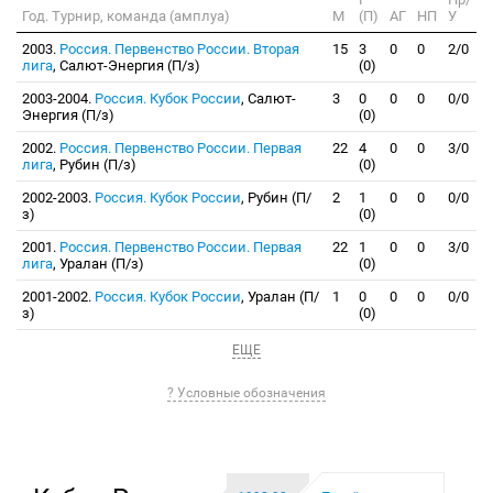
Год. Турнир, команда (амплуа)
М
(П)
АГ
НП
У
2003.
Россия. Первенство России. Вторая
15
3
0
0
2/0
лига
, Салют-Энергия (П/з)
(0)
2003-2004.
Россия. Кубок России
, Салют-
3
0
0
0
0/0
Энергия (П/з)
(0)
2002.
Россия. Первенство России. Первая
22
4
0
0
3/0
лига
, Рубин (П/з)
(0)
2002-2003.
Россия. Кубок России
, Рубин (П/
2
1
0
0
0/0
з)
(0)
2001.
Россия. Первенство России. Первая
22
1
0
0
3/0
лига
, Уралан (П/з)
(0)
2001-2002.
Россия. Кубок России
, Уралан (П/
1
0
0
0
0/0
з)
(0)
ЕЩЕ
? Условные обозначения