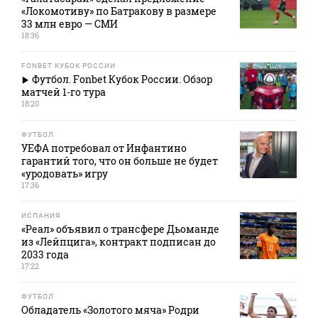
«Локомотиву» по Батракову в размере
33 млн евро — СМИ
18:36
FONBET КУБОК РОССИИ
Футбол. Fonbet Кубок России. Обзор
матчей 1-го тура
18:20
ФУТБОЛ
УЕФА потребовал от Инфантино
гарантий того, что он больше не будет
«уродовать» игру
17:36
ИСПАНИЯ
«Реал» объявил о трансфере Дьоманде
из «Лейпцига», контракт подписан до
2033 года
17:22
ФУТБОЛ
Обладатель «Золотого мяча» Родри