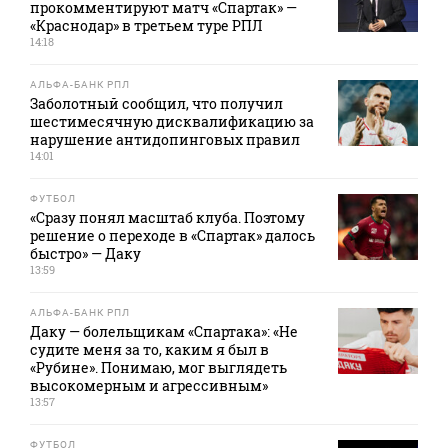
прокомментируют матч «Спартак» —
«Краснодар» в третьем туре РПЛ
14:18
АЛЬФА-БАНК РПЛ
Заболотный сообщил, что получил
шестимесячную дисквалификацию за
нарушение антидопинговых правил
14:01
ФУТБОЛ
«Сразу понял масштаб клуба. Поэтому
решение о переходе в «Спартак» далось
быстро» — Даку
13:59
АЛЬФА-БАНК РПЛ
Даку — болельщикам «Спартака»: «Не
судите меня за то, каким я был в
«Рубине». Понимаю, мог выглядеть
высокомерным и агрессивным»
13:57
ФУТБОЛ