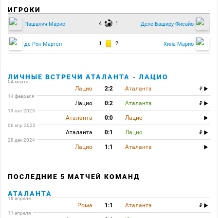
ИГРОКИ
4
1
Пашалич Марио
Деле-Баширу Фисайо
1
2
де Рон Мартен
Хила Марио
ЛИЧНЫЕ ВСТРЕЧИ АТАЛАНТА - ЛАЦИО
04 марта
Лацио
2:2
Аталанта
14 февраля
Лацио
0:2
Аталанта
19 окт 2025
Аталанта
0:0
Лацио
06 апр 2025
Аталанта
0:1
Лацио
28 дек 2024
Лацио
1:1
Аталанта
ПОСЛЕДНИЕ 5 МАТЧЕЙ КОМАНД
АТАЛАНТА
18 апреля
Рома
1:1
Аталанта
11 апреля