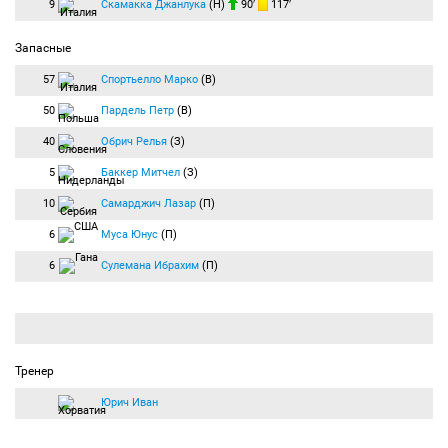
9
Скамакка Джанлука
(Н)
90′
117′
Запасные
57
Спортьелло Марко
(В)
50
Пардель Петр
(В)
40
Обрич Релья
(З)
5
Баккер Митчел
(З)
10
Самарджич Лазар
(П)
6
Муса Юнус
(П)
6
Сулемана Ибрахим
(П)
Тренер
Юрич Иван