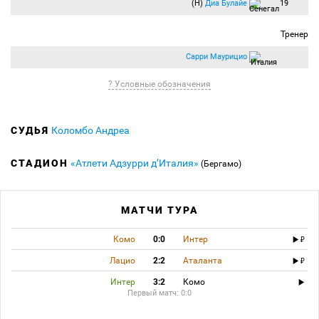
(Н)
Диа Булайе
19
Тренер
Сарри Маурицио
? Условные обозначения
СУДЬЯ
Коломбо Андреа
СТАДИОН
«Атлети Адзурри д’Италия»
(Бергамо)
МАТЧИ ТУРА
Комо
0:0
Интер
Лацио
2:2
Аталанта
Интер
3:2
Комо
Первый матч: 0:0