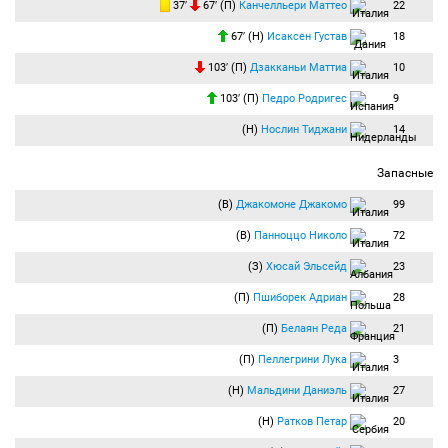
37′
67′ (П)
Канчелльери Маттео
22
67′ (Н)
Исаксен Густав
18
103′ (П)
Дзакканьи Маттиа
10
103′ (П)
Педро Родригес
9
(Н)
Нослин Тиджани
14
Запасные
(В)
Джакомоне Джакомо
99
(В)
Панноццо Николо
72
(З)
Хюсай Эльсейд
23
(П)
Пшиборек Адриан
28
(П)
Белаян Реда
21
(П)
Пеллегрини Лука
3
(Н)
Мальдини Даниэль
27
(Н)
Ратков Петар
20