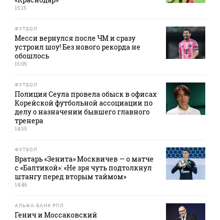
15:15
ФУТБОЛ
Месси вернулся после ЧМ и сразу
устроил шоу! Без нового рекорда не
обошлось
15:05
ФУТБОЛ
Полиция Сеула провела обыск в офисах
Корейской футбольной ассоциации по
делу о назначении бывшего главного
тренера
14:55
ФУТБОЛ
Вратарь «Зенита» Москвичев — о матче
с «Балтикой»: «Не зря чуть подтолкнул
штангу перед вторым таймом»
14:46
АЛЬФА-БАНК РПЛ
Генич и Моссаковский