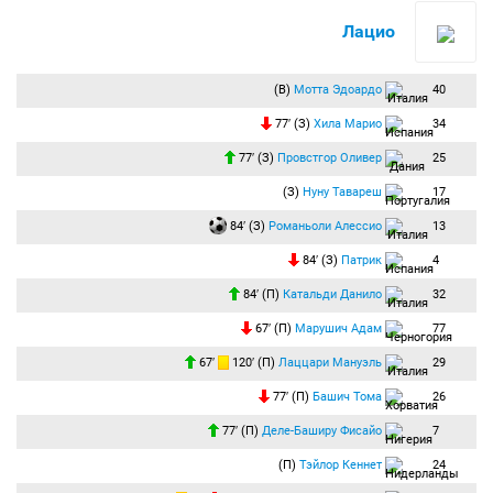
Лацио
(В)
Мотта Эдоардо
40
77′ (З)
Хила Марио
34
77′ (З)
Провстгор Оливер
25
(З)
Нуну Тавареш
17
84′ (З)
Романьоли Алессио
13
84′ (З)
Патрик
4
84′ (П)
Катальди Данило
32
67′ (П)
Марушич Адам
77
67′
120′ (П)
Лаццари Мануэль
29
77′ (П)
Башич Тома
26
77′ (П)
Деле-Баширу Фисайо
7
(П)
Тэйлор Кеннет
24