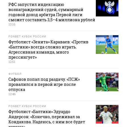
РФС запустил индексацию
вознаграждений судей, суммарный
годовой доход арбитра Первой лиги
сможет составить 3,5–4 миллиона рублей
13:16
FONBET КУБОК РОССИИ
Футболист «Зенита» Караваев: «Против
«Балтики» всегда сложно играть.
Агрессивная команда, много
прессингует»
12:51
ФУТБОЛ
Сафонов попал под раздачу. «ПСЖ»
провалился в первой игре после
отпуска
12:46
FONBET КУБОК РОССИИ
Футболист «Балтики» Эдуардо
Андерсон: «Конечно, переживал за
Кондакова. Надеюсь, с ним все будет
хорошо»