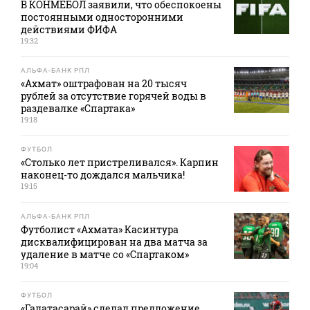
В КОНМЕБОЛ заявили, что обеспокоены
постоянными односторонними
действиями ФИФА
19:32
АЛЬФА-БАНК РПЛ
«Ахмат» оштрафован на 20 тысяч
рублей за отсутствие горячей воды в
раздевалке «Спартака»
19:18
ФУТБОЛ
«Столько лет пристреливался». Карпин
наконец-то дождался мальчика!
19:15
АЛЬФА-БАНК РПЛ
Футболист «Ахмата» Касинтура
дисквалифицирован на два матча за
удаление в матче со «Спартаком»
19:04
ФУТБОЛ
«Галатасарай» сделал предложение