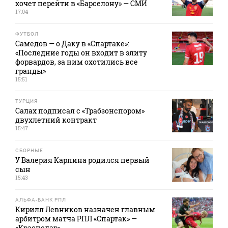
хочет перейти в «Барселону» — СМИ
17:04
ФУТБОЛ
Самедов — о Даку в «Спартаке»:
«Последние годы он входит в элиту
форвардов, за ним охотились все
гранды»
15:51
ТУРЦИЯ
Салах подписал с «Трабзонспором»
двухлетний контракт
15:47
СБОРНЫЕ
У Валерия Карпина родился первый
сын
15:43
АЛЬФА-БАНК РПЛ
Кирилл Левников назначен главным
арбитром матча РПЛ «Спартак» —
«Краснодар»