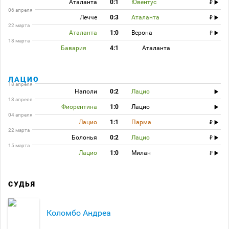
Аталанта
0:1
Ювентус
06 апреля
Лечче
0:3
Аталанта
22 марта
Аталанта
1:0
Верона
18 марта
Бавария
4:1
Аталанта
ЛАЦИО
18 апреля
Наполи
0:2
Лацио
13 апреля
Фиорентина
1:0
Лацио
04 апреля
Лацио
1:1
Парма
22 марта
Болонья
0:2
Лацио
15 марта
Лацио
1:0
Милан
СУДЬЯ
Коломбо Андреа