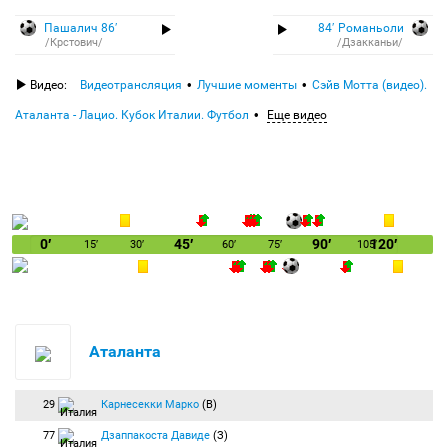
Пашалич 86′
84′ Романьоли
/Крстович/
/Дзакканьи/
Видео:
Видеотрансляция
Лучшие моменты
Сэйв Мотта (видео).
Аталанта - Лацио. Кубок Италии. Футбол
Еще видео
0′
45′
90′
120′
15′
30′
60′
75′
105′
Аталанта
29
Карнесекки Марко
(В)
77
Дзаппакоста Давиде
(З)