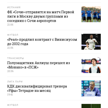
ИСПАНИЯ
ФК «Сочи» отправится на матч Первой
лиги в Москву двумя группами из
соседних с Сочи аэропортов
21:06
ФУТБОЛ
«Реал» продлил контракт с Винисиусом
до 2032 года
21:06
ТРАНСФЕРЫ
Полузащитник Аклиуш перешел из
«Монако» в «ПСЖ»
20:36
ЛИГА ПАРИ
КДК дисквалифицировал тренера
«Уфы» Тетрадзе на месяц
19:41
ФУТБОЛ