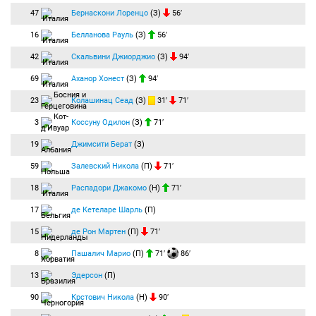
47
Бернаскони Лоренцо
(З)
56′
16
Белланова Рауль
(З)
56′
42
Скальвини Джиорджио
(З)
94′
69
Аханор Хонест
(З)
94′
23
Колашинац Сеад
(З)
31′
71′
3
Коссуну Одилон
(З)
71′
19
Джимсити Берат
(З)
59
Залевский Никола
(П)
71′
18
Распадори Джакомо
(Н)
71′
17
де Кетеларе Шарль
(П)
15
де Рон Мартен
(П)
71′
8
Пашалич Марио
(П)
71′
86′
13
Эдерсон
(П)
90
Крстович Никола
(Н)
90′