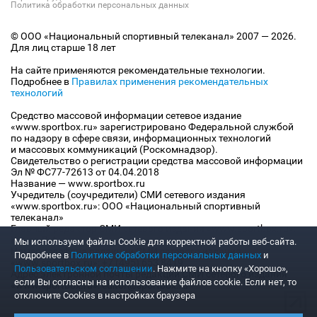
Политика обработки персональных данных
© ООО «Национальный спортивный телеканал» 2007 — 2026.
Для лиц старше 18 лет
На сайте применяются рекомендательные технологии.
Подробнее в
Правилах применения рекомендательных
технологий
Средство массовой информации сетевое издание
«www.sportbox.ru» зарегистрировано Федеральной службой
по надзору в сфере связи, информационных технологий
и массовых коммуникаций (Роскомнадзор).
Свидетельство о регистрации средства массовой информации
Эл № ФС77-72613 от 04.04.2018
Название — www.sportbox.ru
Учредитель (соучредители) СМИ сетевого издания
«www.sportbox.ru»: ООО «Национальный спортивный
телеканал»
Главный редактор СМИ сетевого издания «www.sportbox.ru»:
Конов В.А.
Мы используем файлы Сookie для корректной работы веб-сайта.
Номер телефона редакции СМИ сетевого издания
Подробнее в
Политике обработки персональных данных
и
«www.sportbox.ru»: +7 (495) 653 8419
Пользовательском соглашении
. Нажмите на кнопку «Хорошо»,
Адрес электронной почты редакции СМИ сетевого издания
если Вы согласны на использование файлов cookie. Если нет, то
«www.sportbox.ru»: editor@sportbox.ru
отключите Cookies в настройках браузера