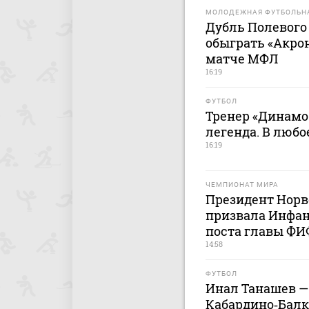
МОЛОДЕЖНАЯ ФУТБОЛЬНА
Дубль Полевого
обыграть «Акро
матче МФЛ
16:19
ФУТБОЛ
Тренер «Динамо
легенда. В любо
16:19
ЧЕМПИОНАТ МИРА
Президент Норв
призвала Инфант
поста главы Ф
14:58
ФУТБОЛ
Инал Танашев — 
Кабардино‑Балка