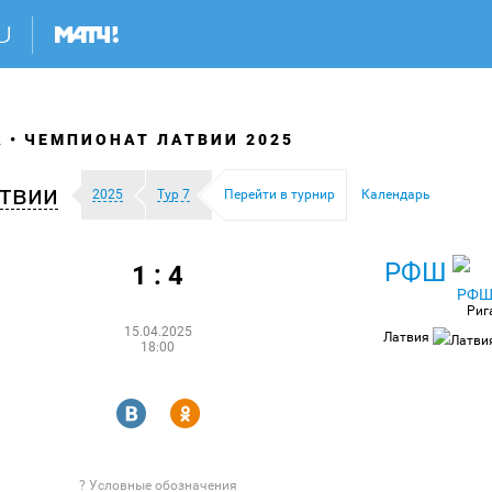
А
ЧЕМПИОНАТ ЛАТВИИ 2025
твии
2025
Тур 7
Перейти в турнир
Календарь
РФШ
1 : 4
Риг
15.04.2025
Латвия
18:00
R
Y
? Условные обозначения