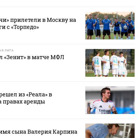
чи» прилетели в Москву на
и с «Торпедо»
Я ЛИГА
л «Зенит» в матче МФЛ
ешел из «Реала» в
а правах аренды
 имя сына Валерия Карпина