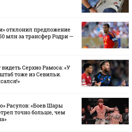
и» отклонил предложение
50 млн за трансфер Родри —
т видеть Серхио Рамоса: «У
штаб тоже из Севильи.
сался!»
о» Расулов: «Боев Шары
отрел точно больше, чем
на»