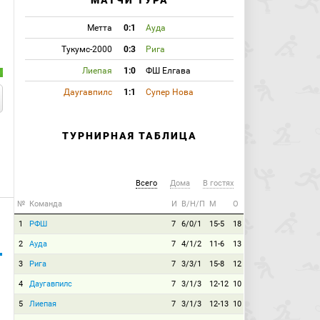
МАТЧИ ТУРА
Метта
0:1
Ауда
Тукумс-2000
0:3
Рига
Лиепая
1:0
ФШ Елгава
Даугавпилс
1:1
Супер Нова
ТУРНИРНАЯ ТАБЛИЦА
Всего
Дома
В гостях
№
Команда
И
В/Н/П
М
О
1
РФШ
7
6/0/1
15-5
18
2
Ауда
7
4/1/2
11-6
13
3
Рига
7
3/3/1
15-8
12
4
Даугавпилс
7
3/1/3
12-12
10
5
Лиепая
7
3/1/3
12-13
10