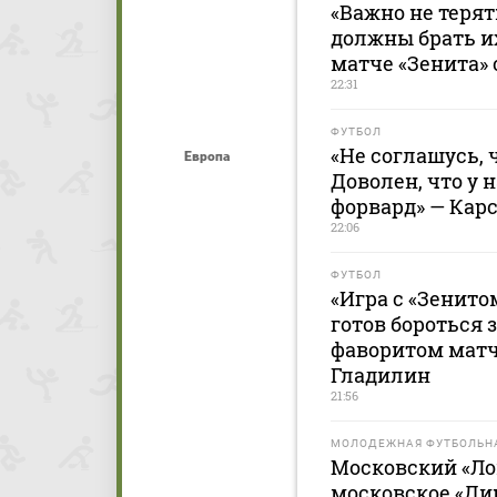
«Важно не терят
должны брать и
матче «Зенита» 
22:31
ФУТБОЛ
«Не соглашусь, 
Европа
Доволен, что у 
форвард» — Кар
22:06
ФУТБОЛ
«Игра с «Зенито
готов бороться 
фаворитом матч
Гладилин
21:56
МОЛОДЕЖНАЯ ФУТБОЛЬНА
Московский «Ло
московское «Ди