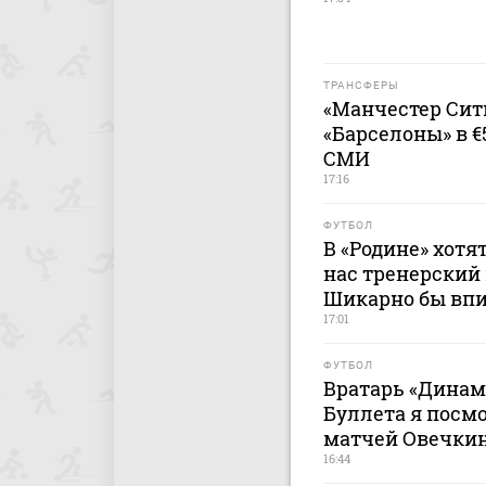
ТРАНСФЕРЫ
«Манчестер Сит
«Барселоны» в €
СМИ
17:16
ФУТБОЛ
В «Родине» хотя
нас тренерский 
Шикарно бы впи
17:01
ФУТБОЛ
Вратарь «Динам
Буллета я посм
матчей Овечки
16:44