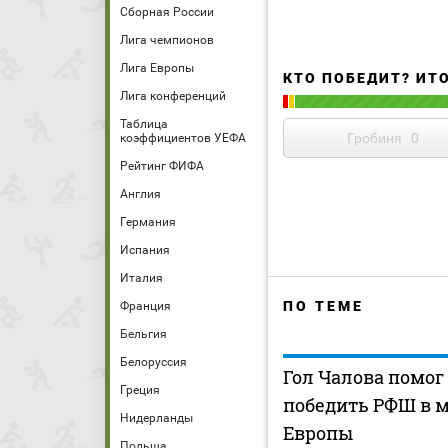
Сборная России
Лига чемпионов
Лига Европы
КТО ПОБЕДИТ? ИТ
Лига конференций
Таблица
Гробиня
0
коэффициентов УЕФА
Рейтинг ФИФА
Англия
Германия
Испания
Италия
ПО ТЕМЕ
Франция
Бельгия
Белоруссия
Гол Чалова помо
Греция
победить РФШ в 
Нидерланды
Европы
Польша