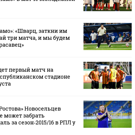
амо»: «Шварц, заткни им
ай три матча, и мы будем
Красавец»
дет первый матч на
спубликанском стадионе
уста
«Ростова» Новосельцев
не может забрать
ль за сезон‑2015/16 в РПЛ у