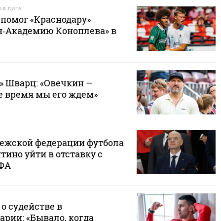
Я ЛИГА
 помог «Краснодару»
н‑Академию Коноплева» в
» Шварц: «Овечкин —
е время мы его ждем»
ежской федерации футбола
ино уйти в отставку с
ИФА
о судействе в
рии: «Бывало, когда