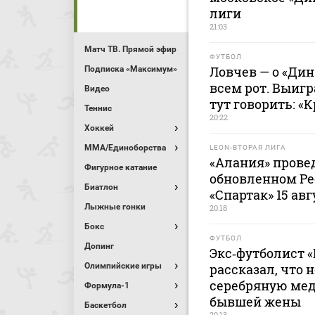
лиги
21:03
Матч ТВ. Прямой эфир
ФУТБОЛ
Ловчев — о «Дин
Подписка «Максимум»
всем рот. Выигр
Видео
тут говорить: «
Теннис
20:22
Хоккей
MMA/Единоборства
LEON-ВТОРАЯ ЛИГА
«Алания» прове
Фигурное катание
обновленном Ре
Биатлон
«Спартак» 15 авг
Лыжные гонки
20:18
Бокс
ФУТБОЛ
Допинг
Экс‑футболист 
Олимпийские игры
рассказал, что 
серебряную меда
Формула-1
бывшей жены
Баскетбол
20:13