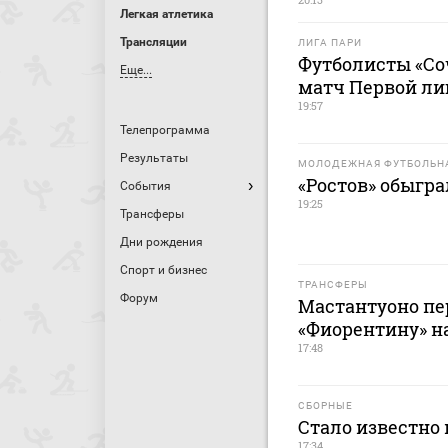
Легкая атлетика
Трансляции
ЛИГА ПАРИ
Футболисты «Со
Еще...
матч Первой лиг
19:57
Телепрограмма
Результаты
МОЛОДЕЖНАЯ ФУТБОЛЬНА
«Ростов» обыгра
События
19:25
Трансферы
Дни рождения
Спорт и бизнес
ТРАНСФЕРЫ
Форум
Мастантуоно пер
«Фиорентину» н
17:48
СБОРНЫЕ
Стало известно
17:34