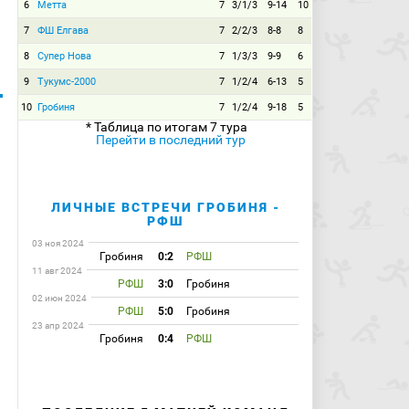
6
Метта
7
3/1/3
9-14
10
7
ФШ Елгава
7
2/2/3
8-8
8
8
Супер Нова
7
1/3/3
9-9
6
9
Тукумс-2000
7
1/2/4
6-13
5
10
Гробиня
7
1/2/4
9-18
5
* Таблица по итогам 7 тура
Перейти в последний тур
ЛИЧНЫЕ ВСТРЕЧИ ГРОБИНЯ -
РФШ
03 ноя 2024
Гробиня
0:2
РФШ
11 авг 2024
РФШ
3:0
Гробиня
02 июн 2024
РФШ
5:0
Гробиня
23 апр 2024
Гробиня
0:4
РФШ