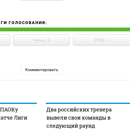
ОГИ ГОЛОСОВАНИЯ:
Ничья
0
РФШ
1
Комментировать
г ПАОКу
Два российских тренера
матче Лиги
вывели свои команды в
следующий раунд