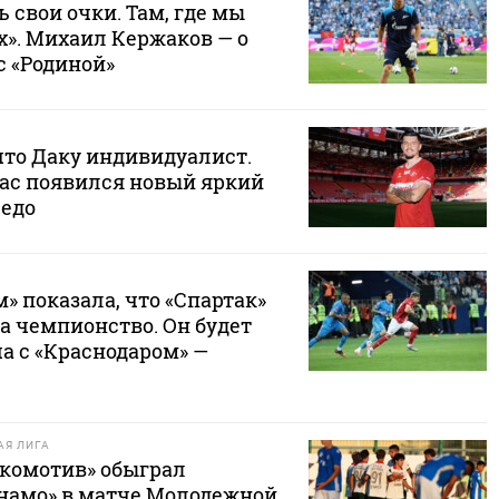
ь свои очки. Там, где мы
х». Михаил Кержаков — о
с «Родиной»
что Даку индивидуалист.
нас появился новый яркий
седо
м» показала, что «Спартак»
за чемпионство. Он будет
а с «Краснодаром» —
Я ЛИГА
комотив» обыграл
намо» в матче Молодежной