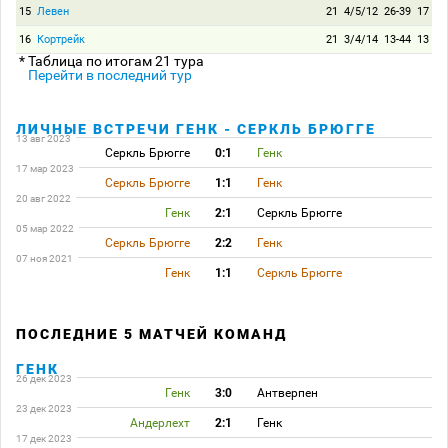
15
Левен
21
4/5/12
26-39
17
16
Кортрейк
21
3/4/14
13-44
13
* Таблица по итогам 21 тура
Перейти в последний тур
ЛИЧНЫЕ ВСТРЕЧИ ГЕНК - СЕРКЛЬ БРЮГГЕ
13 авг 2023
Серкль Брюгге
0:1
Генк
17 мар 2023
Серкль Брюгге
1:1
Генк
20 авг 2022
Генк
2:1
Серкль Брюгге
05 мар 2022
Серкль Брюгге
2:2
Генк
07 ноя 2021
Генк
1:1
Серкль Брюгге
ПОСЛЕДНИЕ 5 МАТЧЕЙ КОМАНД
ГЕНК
26 дек 2023
Генк
3:0
Антверпен
23 дек 2023
Андерлехт
2:1
Генк
17 дек 2023