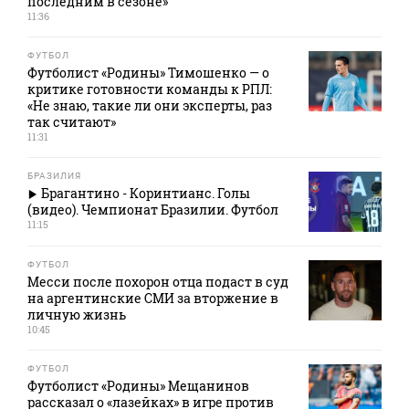
последним в сезоне»
11:36
ФУТБОЛ
Футболист «Родины» Тимошенко — о
критике готовности команды к РПЛ:
«Не знаю, такие ли они эксперты, раз
так считают»
11:31
БРАЗИЛИЯ
Брагантино - Коринтианс. Голы
(видео). Чемпионат Бразилии. Футбол
11:15
ФУТБОЛ
Месси после похорон отца подаст в суд
на аргентинские СМИ за вторжение в
личную жизнь
10:45
ФУТБОЛ
Футболист «Родины» Мещанинов
рассказал о «лазейках» в игре против