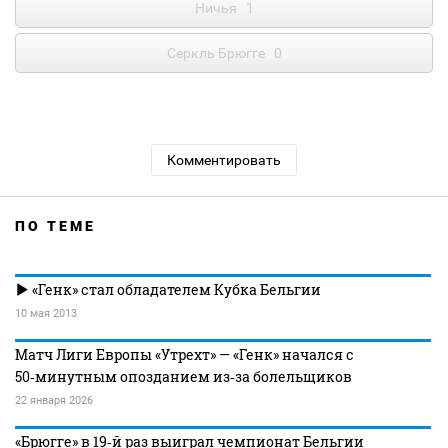
Ничья
1
Серкль Брюгге
0
Комментировать
ПО ТЕМЕ
«Генк» стал обладателем Кубка Бельгии
10 мая 2013
Матч Лиги Европы «Утрехт» — «Генк» начался с
50‑минутным опозданием из‑за болельщиков
22 января 2026
«Брюгге» в 19‑й раз выиграл чемпионат Бельгии