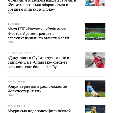
«Поняли, что можем выше встречать
«Зенит», не только обороняться в
среднем и низком блоке»
08:46
ФУТБОЛ
Матч РПЛ «Ростов» — «Рубин» на
«Ростов‑Арене» пройдет с
ограничениями по вместимости
08:02
АЛЬФА-БАНК РПЛ
«Даку тащил «Рубин» чуть ли не в
одиночку, а в «Спартаке» сможет
забивать еще больше» — Ву
07:48
ТРАНСФЕРЫ
Родри вернется в расположение
«Манчестер Сити»
06:49
ТРАНСФЕРЫ
Моуринью недоволен физической