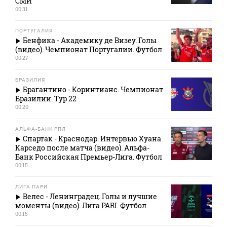
СМИ
00:31
ПОРТУГАЛИЯ
Бенфика - Академику де Визеу. Голы
(видео). Чемпионат Португалии. Футбол
00:27
БРАЗИЛИЯ
Брагантино - Коринтианс. Чемпионат
Бразилии. Тур 22
00:20
АЛЬФА-БАНК РПЛ
Спартак - Краснодар. Интервью Хуана
Карседо после матча (видео). Альфа-
Банк Российская Премьер-Лига. Футбол
00:15
ЛИГА ПАРИ
Велес - Ленинградец. Голы и лучшие
моменты (видео). Лига PARI. Футбол
00:15