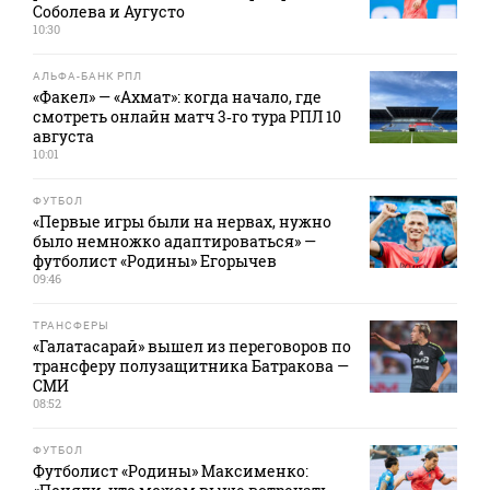
Соболева и Аугусто
10:30
АЛЬФА-БАНК РПЛ
«Факел» — «Ахмат»: когда начало, где
смотреть онлайн матч 3‑го тура РПЛ 10
августа
10:01
ФУТБОЛ
«Первые игры были на нервах, нужно
было немножко адаптироваться» —
футболист «Родины» Егорычев
09:46
ТРАНСФЕРЫ
«Галатасарай» вышел из переговоров по
трансферу полузащитника Батракова —
СМИ
08:52
ФУТБОЛ
Футболист «Родины» Максименко: