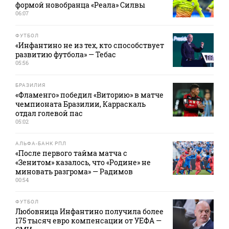
формой новобранца «Реала» Силвы
06:07
ФУТБОЛ
«Инфантино не из тех, кто способствует
развитию футбола» — Тебас
05:56
БРАЗИЛИЯ
«Фламенго» победил «Виторию» в матче
чемпионата Бразилии, Карраскаль
отдал голевой пас
05:02
АЛЬФА-БАНК РПЛ
«После первого тайма матча с
«Зенитом» казалось, что «Родине» не
миновать разгрома» — Радимов
00:54
ФУТБОЛ
Любовница Инфантино получила более
175 тысяч евро компенсации от УЕФА —