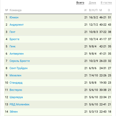
Всего
Дома
В гостях
№
Команда
И
В/Н/П
М
О
1
Юнион
21
16/3/2
46-21
51
2
Андерлехт
21
12/7/2
40-22
43
3
Гент
21
10/8/3
37-22
38
4
Брюгге
21
10/7/4
41-17
37
5
Генк
21
9/8/4
42-21
35
6
Антверпен
21
9/8/4
41-21
35
7
Серкль Брюгге
21
10/2/9
26-23
32
8
Сент-Труйден
21
6/9/6
24-31
27
9
Мехелен
21
7/4/10
22-26
25
10
Стандард
21
5/8/8
19-30
23
11
Вестерло
21
5/6/10
30-38
21
12
Шарлеруа
21
5/6/10
22-34
21
13
РВД Моленбек
21
5/6/10
22-41
21
14
Эйпен
21
5/3/13
22-43
18