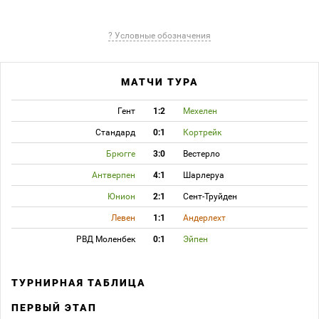
? Условные обозначения
МАТЧИ ТУРА
Гент
1:2
Мехелен
Стандард
0:1
Кортрейк
Брюгге
3:0
Вестерло
Антверпен
4:1
Шарлеруа
Юнион
2:1
Сент-Труйден
Левен
1:1
Андерлехт
РВД Моленбек
0:1
Эйпен
ТУРНИРНАЯ ТАБЛИЦА
ПЕРВЫЙ ЭТАП