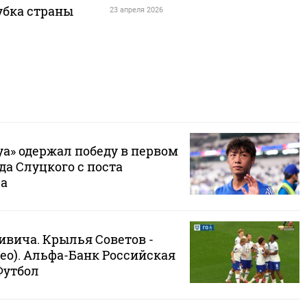
убка страны
23 апреля 2026
а» одержал победу в первом
да Слуцкого с поста
ра
ивича. Крылья Советов -
идео). Альфа-Банк Российская
Футбол