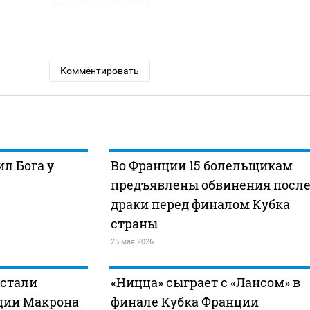
Комментировать
л Бога у
Во Франции 15 болельщикам
предъявлены обвинения посл
драки перед финалом Кубка
страны
25 мая 2026
стали
«Ницца» сыграет с «Лансом» в
ции Макрона
финале Кубка Франции