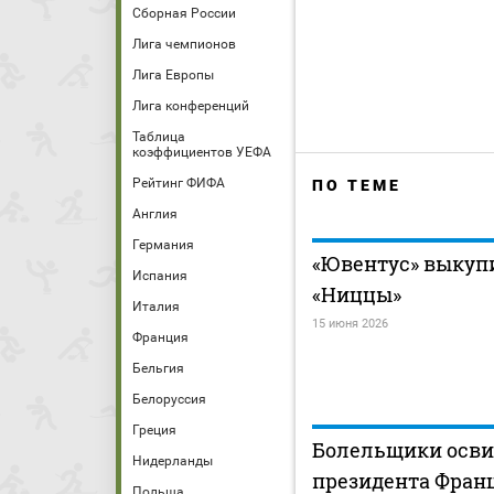
Сборная России
Лига чемпионов
Лига Европы
Лига конференций
Таблица
коэффициентов УЕФА
Рейтинг ФИФА
ПО ТЕМЕ
Англия
Германия
«Ювентус» выкупи
Испания
«Ниццы»
Италия
15 июня 2026
Франция
Бельгия
Белоруссия
Греция
Болельщики осви
Нидерланды
президента Фран
Польша