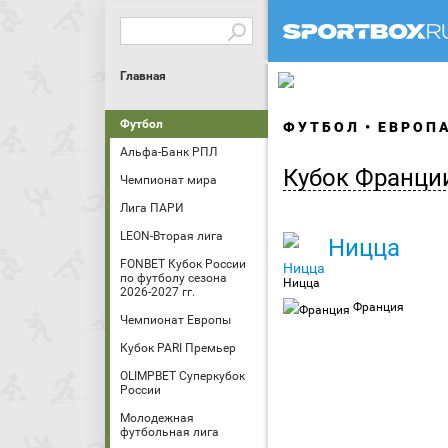
Главная
Футбол
ФУТБОЛ
ЕВРОП
Альфа-Банк РПЛ
Кубок Франци
Чемпионат мира
Лига ПАРИ
LEON-Вторая лига
Ницца
FONBET Кубок России
по футболу сезона
Ницца
2026-2027 гг.
Франция
Чемпионат Европы
Кубок PARI Премьер
OLIMPBET Суперкубок
России
Молодежная
футбольная лига