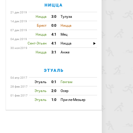
НИЦЦА
21 дек 2019
Ницца
3:0
Тулуза
14 дек 2019
Брест
0:0
Ницца
07 дек 2019
Ницца
4:1
Мец
04 дек 2019
Сент-Этьен
4:1
Ницца
30 ноя 2019
Ницца
3:1
Анже
ЭТУАЛЬ
04 апр 2017
Этуаль
0:1
Генгам
28 фев 2017
Этуаль
2:0
Осер
01 фев 2017
Этуаль
1:0
При-ле-Мезьер