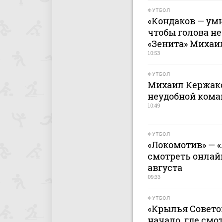
ФУТБОЛ
«Кондаков — ум
чтобы голова не
«Зенита» Михаи
10:53
ФУТБОЛ
Михаил Кержако
неудобной кома
10:49
ФУТБОЛ
«Локомотив» — «
смотреть онлайн
августа
09:33
ФУТБОЛ
«Крылья Советов
начало, где смо