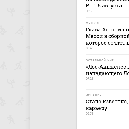
РПЛ 8 августа
08:56
ФУТБОЛ
Глава Ассоциац
Месси в сборной
которое сочтет
08:48
ОСТАЛЬНОЙ МИР
«Лос‑Анджелес 
нападающего Л
07:25
ИСПАНИЯ
Стало известно,
карьеру
05:59