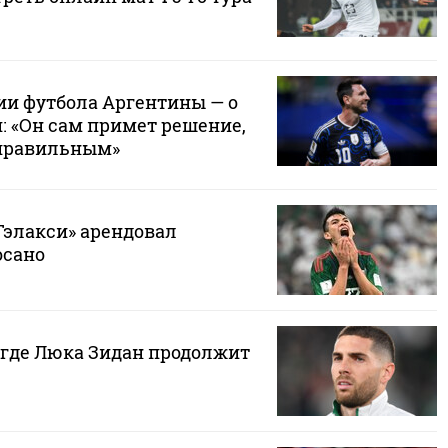
ии футбола Аргентины — о
: «Он сам примет решение,
 правильным»
Гэлакси» арендовал
осано
 где Люка Зидан продолжит