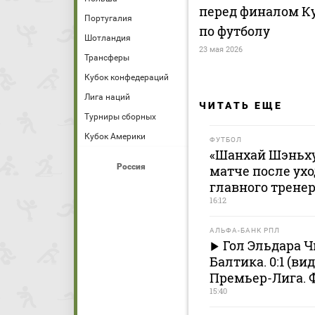
перед финалом К
Португалия
по футболу
Шотландия
23 мая 2026
Трансферы
Кубок конфедераций
Лига наций
ЧИТАТЬ ЕЩЕ
Турниры сборных
Кубок Америки
ФУТБОЛ
«Шанхай Шэньху
Россия
матче после ухо
главного трене
16:12
АЛЬФА-БАНК РПЛ
Гол Эльдара Ч
Балтика. 0:1 (в
Премьер-Лига. 
15:40