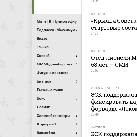
14:35
ФУТБОЛ
«Крылья Советов
Матч ТВ. Прямой эфир
стартовые сост
Подписка «Максимум»
14:16
Видео
Теннис
ФУТБОЛ
Хоккей
Отец Лионеля М
68 лет — СМИ
MMA/Единоборства
13:51
Фигурное катание
Биатлон
АЛЬФА-БАНК РПЛ
Лыжные гонки
ЭСК поддержала
Бокс
фиксировать на
Допинг
форварде «Локо
12:46
Олимпийские игры
Формула-1
ФУТБОЛ
ЭСК поддержала
Баскетбол