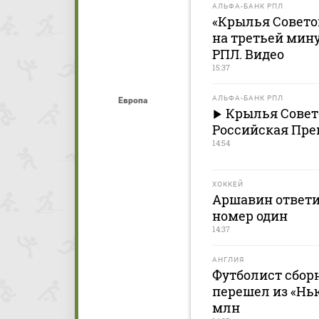
АЛЬФА-БАНК РПЛ
«Крылья Советов
на третьей мину
РПЛ. Видео
15:37
АЛЬФА-БАНК РПЛ
Европа
Крылья Совето
Российская Прем
14:54
ХОККЕЙ
Аршавин ответи
номер один
14:37
АНГЛИЯ
Футболист сбор
перешел из «Нью
млн