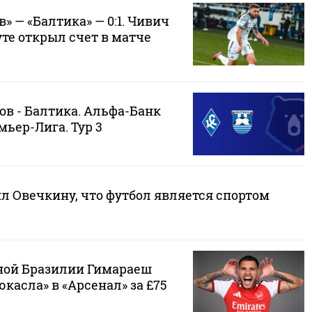
» — «Балтика» — 0:1. Чивич
те открыл счет в матче
в - Балтика. Альфа-Банк
ьер-Лига. Тур 3
л Овечкину, что футбол является спортом
ной Бразилии Гимараеш
касла» в «Арсенал» за £75