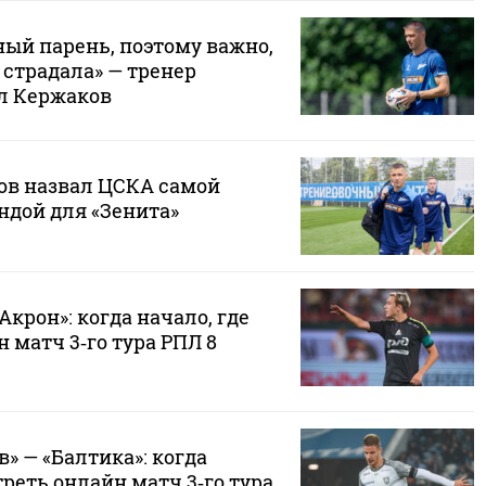
ный парень, поэтому важно,
 страдала» — тренер
л Кержаков
в назвал ЦСКА самой
ндой для «Зенита»
Акрон»: когда начало, где
 матч 3‑го тура РПЛ 8
» — «Балтика»: когда
треть онлайн матч 3‑го тура