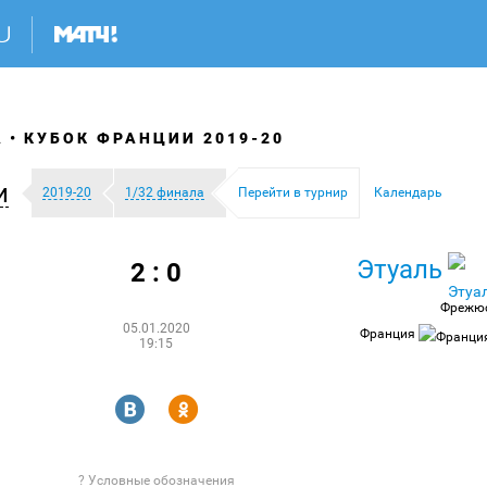
А
КУБОК ФРАНЦИИ 2019-20
и
2019-20
1/32 финала
Перейти в турнир
Календарь
Этуаль
2 : 0
Фрежю
05.01.2020
Франция
19:15
R
Y
? Условные обозначения