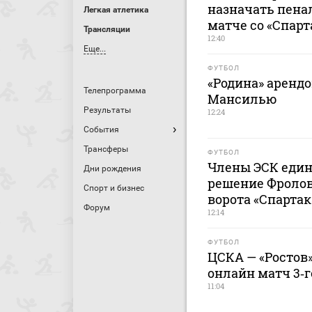
назначать пенал
Легкая атлетика
матче со «Спар
Трансляции
12:40
Еще...
ФУТБОЛ
«Родина» аренд
Телепрограмма
Мансилью
Результаты
12:24
События
Трансферы
ФУТБОЛ
Члены ЭСК един
Дни рождения
решение Фролов
Спорт и бизнес
ворота «Спартак
Форум
12:14
ФУТБОЛ
ЦСКА — «Ростов»
онлайн матч 3‑г
11:04