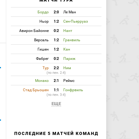
МАТЧИ ТУРА
Бордо
2:0
Ле Ман
Ньор
1:2
Сен-Пьерруаз
Авирон Байонне
0:2
Нант
Версаль
1:2
Гранвиль
Гишен
1:2
Кан
Фабрег
0:2
Париж
Тур
2:2
Ним
(по пен. 2:4)
Монако
2:1
Реймс
е
Стад Брьошен
1:1
Гонфрвиль
(по пен. 3:4)
ЕЩЕ
ПОСЛЕДНИЕ 5 МАТЧЕЙ КОМАНД