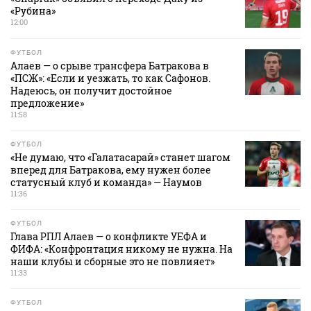
«Рубина»
12:00
ФУТБОЛ
Алаев — о срыве трансфера Батракова в
«ПСЖ»: «Если и уезжать, то как Сафонов.
Надеюсь, он получит достойное
предложение»
11:58
ФУТБОЛ
«Не думаю, что «Галатасарай» станет шагом
вперед для Батракова, ему нужен более
статусный клуб и команда» — Наумов
11:36
ФУТБОЛ
Глава РПЛ Алаев — о конфликте УЕФА и
ФИФА: «Конфронтация никому не нужна. На
наши клубы и сборные это не повлияет»
11:33
ФУТБОЛ