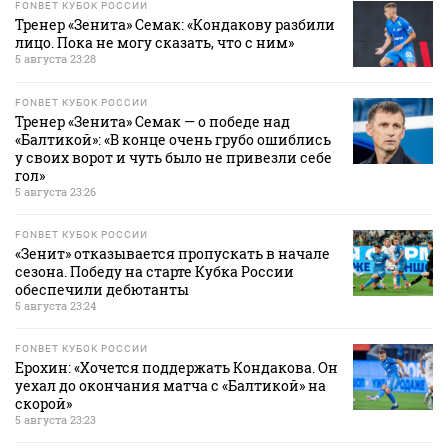
FONBET КУБОК РОССИИ
Тренер «Зенита» Семак: «Кондакову разбили
лицо. Пока не могу сказать, что с ним»
5 августа 23:28
FONBET КУБОК РОССИИ
Тренер «Зенита» Семак — о победе над
«Балтикой»: «В конце очень грубо ошиблись
у своих ворот и чуть было не привезли себе
гол»
5 августа 23:26
FONBET КУБОК РОССИИ
«Зенит» отказывается пропускать в начале
сезона. Победу на старте Кубка России
обеспечили дебютанты
5 августа 23:24
FONBET КУБОК РОССИИ
Ерохин: «Хочется поддержать Кондакова. Он
уехал до окончания матча с «Балтикой» на
скорой»
5 августа 23:23