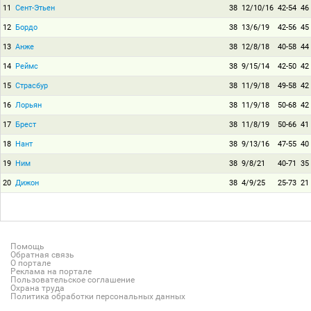
11
Сент-Этьен
38
12/10/16
42-54
46
12
Бордо
38
13/6/19
42-56
45
13
Анже
38
12/8/18
40-58
44
14
Реймс
38
9/15/14
42-50
42
15
Страсбур
38
11/9/18
49-58
42
16
Лорьян
38
11/9/18
50-68
42
17
Брест
38
11/8/19
50-66
41
18
Нант
38
9/13/16
47-55
40
19
Ним
38
9/8/21
40-71
35
20
Дижон
38
4/9/25
25-73
21
Помощь
Обратная связь
О портале
Реклама на портале
Пользовательское соглашение
Охрана труда
Политика обработки персональных данных