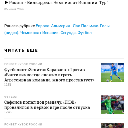
Расинг - Вильярреал. Чемпионат Испании. Тур 1
05 июня 2026
Ранее в рубрике
Европа
:
Альмерия - Лас-Пальмас. Голы
(видео). Чемпионат Испании. Сегунда. Футбол
ЧИТАТЬ ЕЩЕ
FONBET КУБОК РОССИИ
Футболист «Зенита» Караваев: «Против
«Балтики» всегда сложно играть.
Агрессивная команда, много прессингует»
12:51
ФУТБОЛ
Сафонов попал под раздачу. «ПСЖ»
провалился в первой игре после отпуска
12:46
FONBET КУБОК РОССИИ