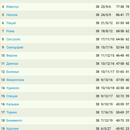
4
Ювентус
38
23/9/6
77-38
78
5
Наполи
38
24/5/9
86-41
77
6
Лацио
38
21/5/12
61-55
68
7
Рома
38
18/8/12
68-58
62
8
Сассуоло
38
17/11/10
64-56
62
9
Сампдория
38
15/7/16
52-54
52
10
Верона
38
11/12/15
46-48
45
11
Дженоа
38
10/12/16
47-58
42
12
Болонья
38
10/11/17
51-65
41
13
Фиорентина
38
9/13/16
47-59
40
14
Удинезе
38
10/10/18
42-58
40
15
Специя
38
9/12/17
52-72
39
16
Кальяри
38
9/10/19
43-59
37
17
Торино
38
7/16/15
50-69
37
18
Беневенто
38
7/12/19
40-75
33
19
Кротоне
38
6/5/27
45-92
23