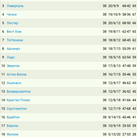
3
Ливерпуль
38
20/9/9
68-42
69
4
Челси
38
19/10/9
58-36
67
5
Лестер
38
20/6/12
68-50
66
6
Вест Хэм
38
19/8/11
62-47
65
7
Тоттенхэм
38
18/8/12
68-45
62
8
Арсенал
38
18/7/13
55-39
61
9
Лидс
38
18/5/15
62-54
59
10
Эвертон
38
17/8/13
47-48
59
11
Астон Вилла
38
16/7/15
55-46
55
12
Ньюкасл
38
12/9/17
46-62
45
13
Вулверхэмптон
38
12/9/17
36-52
45
14
Кристал Пэлас
38
12/8/18
41-66
44
15
Саутгемптон
38
12/7/19
47-68
43
16
Брайтон
38
9/14/15
40-46
41
17
Бёрнли
38
10/9/19
33-55
39
18
Фулхэм
38
5/13/20
27-53
28