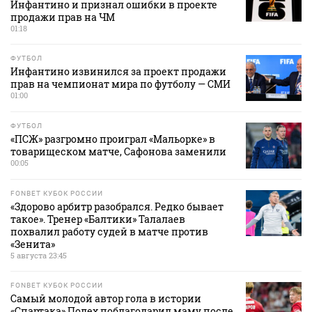
Инфантино и признал ошибки в проекте
продажи прав на ЧМ
01:18
ФУТБОЛ
Инфантино извинился за проект продажи
прав на чемпионат мира по футболу — СМИ
01:00
ФУТБОЛ
«ПСЖ» разгромно проиграл «Мальорке» в
товарищеском матче, Сафонова заменили
00:05
FONBET КУБОК РОССИИ
«Здорово арбитр разобрался. Редко бывает
такое». Тренер «Балтики» Талалаев
похвалил работу судей в матче против
«Зенита»
5 августа 23:45
FONBET КУБОК РОССИИ
Самый молодой автор гола в истории
«Спартака» Полех поблагодарил маму после