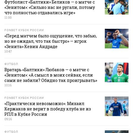
Футболист «Балтики» Беликов — о матче с
«Зенитом»: «Сильно нас не ругали, потому
что полностью отдавались игре»
11:00
FONBET КУБОК РОССИИ
«Перед матчем было ощущение, что забью,
но не ожидал, что так быстро» — игрок
«Зенита» Кевин Андраде
10:47
ФУТБОЛ
Вратарь «Балтики» Любаков — о матче с
«Зенитом»: «А смысл в моих сейвах, если
сами не забили? Обидно так проигрывать»
10:16
FONBET КУБОК РОССИИ
«Практически невозможно». Михаил
Кержаков не верит в победу клуба не из
РПЛ в Кубке России
09:16
ФУТБОЛ