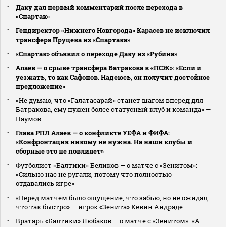
Даку дал первый комментарий после перехода в
«Спартак»
Гендиректор «Нижнего Новгорода» Карасев не исключил
трансфера Пруцева из «Спартака»
«Спартак» объявил о переходе Даку из «Рубина»
Алаев — о срыве трансфера Батракова в «ПСЖ»: «Если и
уезжать, то как Сафонов. Надеюсь, он получит достойное
предложение»
«Не думаю, что «Галатасарай» станет шагом вперед для
Батракова, ему нужен более статусный клуб и команда» —
Наумов
Глава РПЛ Алаев — о конфликте УЕФА и ФИФА:
«Конфронтация никому не нужна. На наши клубы и
сборные это не повлияет»
Футболист «Балтики» Беликов — о матче с «Зенитом»:
«Сильно нас не ругали, потому что полностью
отдавались игре»
«Перед матчем было ощущение, что забью, но не ожидал,
что так быстро» — игрок «Зенита» Кевин Андраде
Вратарь «Балтики» Любаков — о матче с «Зенитом»: «А