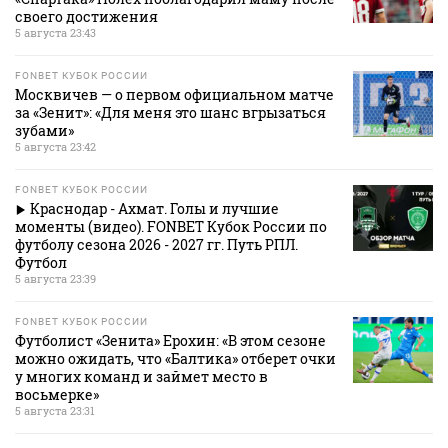
своего достижения
5 августа 23:43
FONBET КУБОК РОССИИ
Москвичев — о первом официальном матче
за «Зенит»: «Для меня это шанс вгрызаться
зубами»
5 августа 23:42
FONBET КУБОК РОССИИ
Краснодар - Ахмат. Голы и лучшие
моменты (видео). FONBET Кубок России по
футболу сезона 2026 - 2027 гг. Путь РПЛ.
Футбол
5 августа 23:39
FONBET КУБОК РОССИИ
Футболист «Зенита» Ерохин: «В этом сезоне
можно ожидать, что «Балтика» отберет очки
у многих команд и займет место в
восьмерке»
5 августа 23:31