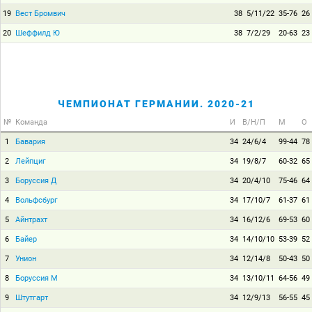
19
Вест Бромвич
38
5/11/22
35-76
26
20
Шеффилд Ю
38
7/2/29
20-63
23
ЧЕМПИОНАТ ГЕРМАНИИ. 2020-21
№
Команда
И
В/Н/П
М
О
1
Бавария
34
24/6/4
99-44
78
2
Лейпциг
34
19/8/7
60-32
65
3
Боруссия Д
34
20/4/10
75-46
64
4
Вольфсбург
34
17/10/7
61-37
61
5
Айнтрахт
34
16/12/6
69-53
60
6
Байер
34
14/10/10
53-39
52
7
Унион
34
12/14/8
50-43
50
8
Боруссия М
34
13/10/11
64-56
49
9
Штутгарт
34
12/9/13
56-55
45