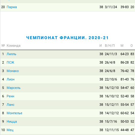
20
Парма
38
3/11/24
39-83
20
ЧЕМПИОНАТ ФРАНЦИИ. 2020-21
№
Команда
И
В/Н/П
М
О
1
Лилль
38
24/11/3
64-23
83
2
ПСЖ
38
26/4/8
86-28
82
3
Монако
38
24/6/8
76-42
78
4
Лион
38
22/10/6
81-43
76
5
Марсель
38
16/12/10
54-47
60
6
Ренн
38
16/10/12
52-40
58
7
Ланс
38
15/12/11
55-54
57
8
Монпелье
38
14/12/12
60-62
54
9
Ницца
38
15/7/16
50-53
52
10
Мец
38
12/11/15
44-48
47