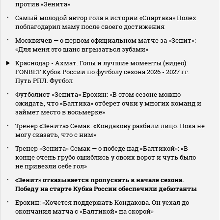
против «Зенита»
Самый молодой автор гола в истории «Спартака» Полех
поблагодарил маму после своего достижения
Москвичев — о первом официальном матче за «Зенит»:
«Для меня это шанс вгрызаться зубами»
Краснодар - Ахмат. Голы и лучшие моменты (видео).
FONBET Кубок России по футболу сезона 2026 - 2027 гг.
Путь РПЛ. Футбол
Футболист «Зенита» Ерохин: «В этом сезоне можно
ожидать, что «Балтика» отберет очки у многих команд и
займет место в восьмерке»
Тренер «Зенита» Семак: «Кондакову разбили лицо. Пока не
могу сказать, что с ним»
Тренер «Зенита» Семак — о победе над «Балтикой»: «В
конце очень грубо ошиблись у своих ворот и чуть было
не привезли себе гол»
«Зенит» отказывается пропускать в начале сезона.
Победу на старте Кубка России обеспечили дебютанты
Ерохин: «Хочется поддержать Кондакова. Он уехал до
окончания матча с «Балтикой» на скорой»