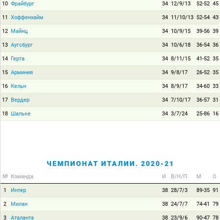
10
Фрайбург
34
12/9/13
52-52
45
11
Хоффенхайм
34
11/10/13
52-54
43
12
Майнц
34
10/9/15
39-56
39
13
Аугсбург
34
10/6/18
36-54
36
14
Герта
34
8/11/15
41-52
35
15
Арминия
34
9/8/17
26-52
35
16
Кельн
34
8/9/17
34-60
33
17
Вердер
34
7/10/17
36-57
31
18
Шальке
34
3/7/24
25-86
16
ЧЕМПИОНАТ ИТАЛИИ. 2020-21
№
Команда
И
В/Н/П
М
О
1
Интер
38
28/7/3
89-35
91
2
Милан
38
24/7/7
74-41
79
3
Аталанта
38
23/9/6
90-47
78