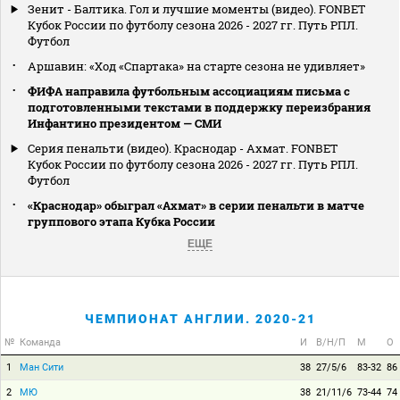
Зенит - Балтика. Гол и лучшие моменты (видео). FONBET
Кубок России по футболу сезона 2026 - 2027 гг. Путь РПЛ.
Футбол
Аршавин: «Ход «Спартака» на старте сезона не удивляет»
ФИФА направила футбольным ассоциациям письма с
подготовленными текстами в поддержку переизбрания
Инфантино президентом — СМИ
Серия пенальти (видео). Краснодар - Ахмат. FONBET
Кубок России по футболу сезона 2026 - 2027 гг. Путь РПЛ.
Футбол
«Краснодар» обыграл «Ахмат» в серии пенальти в матче
группового этапа Кубка России
ЕЩЕ
ЧЕМПИОНАТ АНГЛИИ. 2020-21
№
Команда
И
В/Н/П
М
О
1
Ман Сити
38
27/5/6
83-32
86
2
МЮ
38
21/11/6
73-44
74