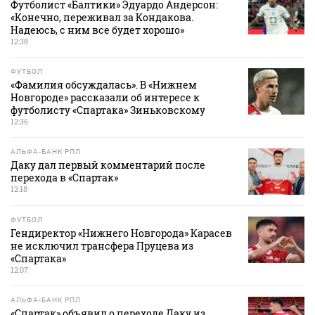
Футболист «Балтики» Эдуардо Андерсон:
«Конечно, переживал за Кондакова.
Надеюсь, с ним все будет хорошо»
12:38
ФУТБОЛ
«Фамилия обсуждалась». В «Нижнем
Новгороде» рассказали об интересе к
футболисту «Спартака» Зиньковскому
12:36
АЛЬФА-БАНК РПЛ
Даку дал первый комментарий после
перехода в «Спартак»
12:18
ФУТБОЛ
Гендиректор «Нижнего Новгорода» Карасев
не исключил трансфера Пруцева из
«Спартака»
12:07
АЛЬФА-БАНК РПЛ
«Спартак» объявил о переходе Даку из