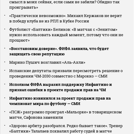
смысл в моих сейвах, если сами не забили? Обидно так
проигрывать»
«Практически невозможно». Михаил Кержаков не верит
в победу клуба не из РПЛ в Кубке России
Футболист «Балтики» Беликов: «В матчах с «Зенитом»
нужно использовать каждый момент, потому что они не
прощают»
«Восстановим доверие». ФИФА заявила, что будет
защищать свою репутацию
Марино Пушич возглавил «Аль‑Ахли»
Испанские депутаты призвали пересмотреть решение о
проведении ЧМ‑2030 совместно с Марокко — СМИ
Исполком ФИФА выразил поддержку Инфантино и
признал ошибки в проекте продажи прав на ЧМ
Инфантино извинился за проект продажи прав на
чемпионат мира по футболу — СМИ
«ПСЖ» разгромно проиграл «Мальорке» в товарищеском
матче, Сафонова заменили
«Здорово арбитр разобрался. Редко бывает такое». Тренер
«Балтики» Талалаев похвалил работу судей в матче