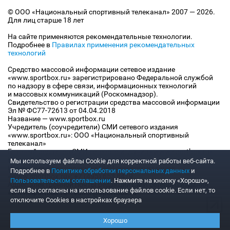
© ООО «Национальный спортивный телеканал» 2007 — 2026.
Для лиц старше 18 лет
На сайте применяются рекомендательные технологии.
Подробнее в
Правилах применения рекомендательных
технологий
Средство массовой информации сетевое издание
«www.sportbox.ru» зарегистрировано Федеральной службой
по надзору в сфере связи, информационных технологий
и массовых коммуникаций (Роскомнадзор).
Свидетельство о регистрации средства массовой информации
Эл № ФС77-72613 от 04.04.2018
Название — www.sportbox.ru
Учредитель (соучредители) СМИ сетевого издания
«www.sportbox.ru»: ООО «Национальный спортивный
телеканал»
Главный редактор СМИ сетевого издания «www.sportbox.ru»:
Конов В.А.
Мы используем файлы Сookie для корректной работы веб-сайта.
Номер телефона редакции СМИ сетевого издания
Подробнее в
Политике обработки персональных данных
и
«www.sportbox.ru»: +7 (495) 653 8419
Пользовательском соглашении
. Нажмите на кнопку «Хорошо»,
Адрес электронной почты редакции СМИ сетевого издания
если Вы согласны на использование файлов cookie. Если нет, то
«www.sportbox.ru»: editor@sportbox.ru
отключите Cookies в настройках браузера
Хорошо