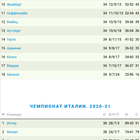
10
Фрайбург
34
12/9/13
52-52
45
11
Хоффенхайм
34
11/10/13
52-54
43
12
Майнц
34
10/9/15
39-56
39
13
Аугсбург
34
10/6/18
36-54
36
14
Герта
34
8/11/15
41-52
35
15
Арминия
34
9/8/17
26-52
35
16
Кельн
34
8/9/17
34-60
33
17
Вердер
34
7/10/17
36-57
31
18
Шальке
34
3/7/24
25-86
16
ЧЕМПИОНАТ ИТАЛИИ. 2020-21
№
Команда
И
В/Н/П
М
О
1
Интер
38
28/7/3
89-35
91
2
Милан
38
24/7/7
74-41
79