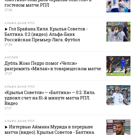
гостевом матче РПЛ
17:30
АЛЬФА-БАНК РПЛ
Гол Брайана Хиля. Крылья Советов -
Балтика. 0:2 (видео). Альфа-Банк
Российская Премьер-Лига. Футбол
17:29
АНГЛИЯ
Дубль Жоао Педро помог «Челси»
разгромить «Милан» в товарищеском матче
17:27
АЛЬФА-БАНК РПЛ
«Крылья Советов» — «Балтика» — 0:2. Хиль
удвоил счет на 81‑й минуте матча РПЛ.
Видео
17:17
АЛЬФА-БАНК РПЛ
Интервью Аймана Мурида в перерыве
матча (видео). Крылья Советов - Балтика.