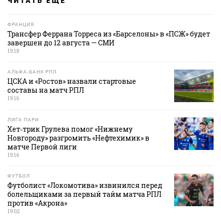
ЧИТАТЬ ЕЩЕ
ФРАНЦИЯ
Трансфер Феррана Торреса из «Барселоны» в «ПСЖ» будет
завершен до 12 августа — СМИ
19:18
АЛЬФА-БАНК РПЛ
ЦСКА и «Ростов» назвали стартовые
составы на матч РПЛ
19:16
ЛИГА ПАРИ
Хет‑трик Грулева помог «Нижнему
Новгороду» разгромить «Нефтехимик» в
матче Первой лиги
19:16
ФУТБОЛ
Футболист «Локомотива» извинился перед
болельщиками за первый тайм матча РПЛ
против «Акрона»
19:02