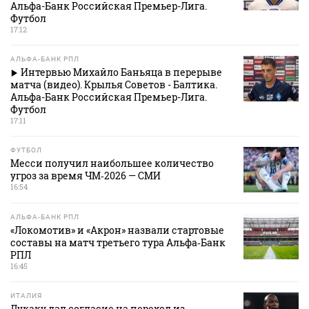
Альфа-Банк Российская Премьер-Лига.
Футбол
17:12
АЛЬФА-БАНК РПЛ
Интервью Михайло Баньяца в перерыве
матча (видео). Крылья Советов - Балтика.
Альфа-Банк Российская Премьер-Лига.
Футбол
17:11
ФУТБОЛ
Месси получил наибольшее количество
угроз за время ЧМ‑2026 — СМИ
16:54
АЛЬФА-БАНК РПЛ
«Локомотив» и «Акрон» назвали стартовые
составы на матч третьего тура Альфа‑Банк
РПЛ
16:45
ИТАЛИЯ
Лукаку дал согласие на переход из