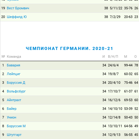
19
Вест Бромвич
38
5/11/22
35-76
26
20
Шеффилд Ю
38
7/2/29
20-63
23
ЧЕМПИОНАТ ГЕРМАНИИ. 2020-21
№
Команда
И
В/Н/П
М
О
1
Бавария
34
24/6/4
99-44
78
2
Лейпциг
34
19/8/7
60-32
65
3
Боруссия Д
34
20/4/10
75-46
64
4
Вольфсбург
34
17/10/7
61-37
61
5
Айнтрахт
34
16/12/6
69-53
60
6
Байер
34
14/10/10
53-39
52
7
Унион
34
12/14/8
50-43
50
8
Боруссия М
34
13/10/11
64-56
49
9
Штутгарт
34
12/9/13
56-55
45