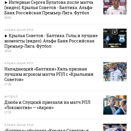
Интервью Сергея Булатова после матча
(видео). Крылья Советов - Балтика. Альфа-
Банк Российская Премьер-Лига. Футбол
18:01
АЛЬФА-БАНК РПЛ
Крылья Советов - Балтика. Голы и лучшие
моменты (видео). Альфа-Банк Российская
Премьер-Лига. Футбол
18:01
АЛЬФА-БАНК РПЛ
Нападающий «Балтики» Хиль признан
лучшим игроком матча РПЛ с «Крыльями
Советов»
17:41
ФУТБОЛ
Дзюба и Слуцкий приехали на матч РПЛ
«Локомотив» — «Акрон»
17:31
АЛЬФА-БАНК РПЛ
«Балтика» обыграла «Крылья Советов» в