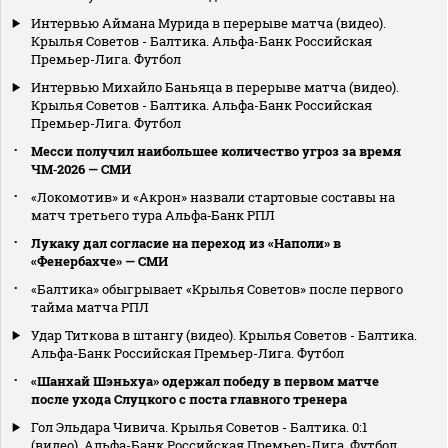
Интервью Аймана Мурида в перерыве матча (видео).
Крылья Советов - Балтика. Альфа-Банк Российская
Премьер-Лига. Футбол
Интервью Михайло Баньяца в перерыве матча (видео).
Крылья Советов - Балтика. Альфа-Банк Российская
Премьер-Лига. Футбол
Месси получил наибольшее количество угроз за время
ЧМ‑2026 — СМИ
«Локомотив» и «Акрон» назвали стартовые составы на
матч третьего тура Альфа‑Банк РПЛ
Лукаку дал согласие на переход из «Наполи» в
«Фенербахче» — СМИ
«Балтика» обыгрывает «Крылья Советов» после первого
тайма матча РПЛ
Удар Титкова в штангу (видео). Крылья Советов - Балтика.
Альфа-Банк Российская Премьер-Лига. Футбол
«Шанхай Шэньхуа» одержал победу в первом матче
после ухода Слуцкого с поста главного тренера
Гол Эльдара Чивича. Крылья Советов - Балтика. 0:1
(видео). Альфа-Банк Российская Премьер-Лига. Футбол