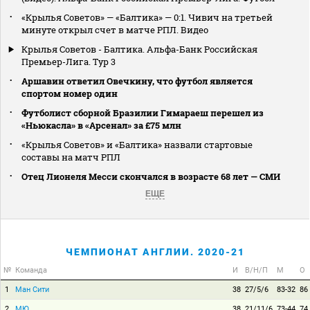
«Крылья Советов» — «Балтика» — 0:1. Чивич на третьей
минуте открыл счет в матче РПЛ. Видео
Крылья Советов - Балтика. Альфа-Банк Российская
Премьер-Лига. Тур 3
Аршавин ответил Овечкину, что футбол является
спортом номер один
Футболист сборной Бразилии Гимараеш перешел из
«Ньюкасла» в «Арсенал» за £75 млн
«Крылья Советов» и «Балтика» назвали стартовые
составы на матч РПЛ
Отец Лионеля Месси скончался в возрасте 68 лет — СМИ
ЕЩЕ
ЧЕМПИОНАТ АНГЛИИ. 2020-21
№
Команда
И
В/Н/П
М
О
1
Ман Сити
38
27/5/6
83-32
86
2
МЮ
38
21/11/6
73-44
74