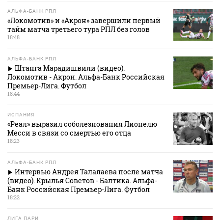
АЛЬФА-БАНК РПЛ
«Локомотив» и «Акрон» завершили первый
тайм матча третьего тура РПЛ без голов
18:48
АЛЬФА-БАНК РПЛ
Штанга Марадишвили (видео).
Локомотив - Акрон. Альфа-Банк Российская
Премьер-Лига. Футбол
18:44
ИСПАНИЯ
«Реал» выразил соболезнования Лионелю
Месси в связи со смертью его отца
18:23
АЛЬФА-БАНК РПЛ
Интервью Андрея Талалаева после матча
(видео). Крылья Советов - Балтика. Альфа-
Банк Российская Премьер-Лига. Футбол
18:22
ЛИГА ПАРИ