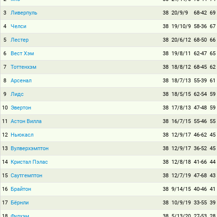
3
Ливерпуль
38
20/9/9
68-42
69
4
Челси
38
19/10/9
58-36
67
5
Лестер
38
20/6/12
68-50
66
6
Вест Хэм
38
19/8/11
62-47
65
7
Тоттенхэм
38
18/8/12
68-45
62
8
Арсенал
38
18/7/13
55-39
61
9
Лидс
38
18/5/15
62-54
59
10
Эвертон
38
17/8/13
47-48
59
11
Астон Вилла
38
16/7/15
55-46
55
12
Ньюкасл
38
12/9/17
46-62
45
13
Вулверхэмптон
38
12/9/17
36-52
45
14
Кристал Пэлас
38
12/8/18
41-66
44
15
Саутгемптон
38
12/7/19
47-68
43
16
Брайтон
38
9/14/15
40-46
41
17
Бёрнли
38
10/9/19
33-55
39
18
Фулхэм
38
5/13/20
27-53
28