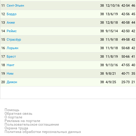
11
Сент-Этьен
38
12/10/16
42-54
46
12
Бордо
38
13/6/19
42-56
45
13
Анже
38
12/8/18
40-58
44
14
Реймс
38
9/15/14
42-50
42
15
Страсбур
38
11/9/18
49-58
42
16
Лорьян
38
11/9/18
50-68
42
17
Брест
38
11/8/19
50-66
41
18
Нант
38
9/13/16
47-55
40
19
Ним
38
9/8/21
40-71
35
20
Дижон
38
4/9/25
25-73
21
Помощь
Обратная связь
О портале
Реклама на портале
Пользовательское соглашение
Охрана труда
Политика обработки персональных данных