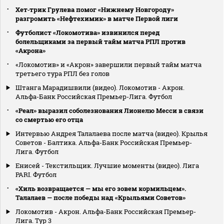
Хет‑трик Грулева помог «Нижнему Новгороду»
разгромить «Нефтехимик» в матче Первой лиги
Футболист «Локомотива» извинился перед
болельщиками за первый тайм матча РПЛ против
«Акрона»
«Локомотив» и «Акрон» завершили первый тайм матча
третьего тура РПЛ без голов
Штанга Марадишвили (видео). Локомотив - Акрон.
Альфа-Банк Российская Премьер-Лига. Футбол
«Реал» выразил соболезнования Лионелю Месси в связи
со смертью его отца
Интервью Андрея Талалаева после матча (видео). Крылья
Советов - Балтика. Альфа-Банк Российская Премьер-
Лига. Футбол
Енисей - Текстильщик. Лучшие моменты (видео). Лига
PARI. Футбол
«Хиль возвращается — мы его зовем кормильцем».
Талалаев — после победы над «Крыльями Советов»
Локомотив - Акрон. Альфа-Банк Российская Премьер-
Лига. Тур 3