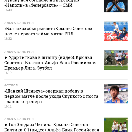
«Наполи» в «Фенербахче» — СМИ
16:43
АЛЬФА-БАНК РПЛ
«Балтика» обыгрывает «Крылья Советов»
после первого тайма матча РПЛ
16:22
АЛЬФА-БАНК РПЛ
Удар Титкова в штангу (видео). Крылья
Советов - Балтика. Альфа-Банк Российская
Премьер-Лига. Футбол
16:19
ФУТБОЛ
«Шанхай Шэньхуа» одержал победу в
первом матче после ухода Слуцкого с поста
главного тренера
16:12
АЛЬФА-БАНК РПЛ
Гол Эльдара Чивича. Крылья Советов -
Балтика. 0:1 (видео). Альфа-Банк Российская