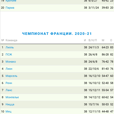
19
Кротоне
38
6/5/27
45-92
23
20
Парма
38
3/11/24
39-83
20
ЧЕМПИОНАТ ФРАНЦИИ. 2020-21
№
Команда
И
В/Н/П
М
О
1
Лилль
38
24/11/3
64-23
83
2
ПСЖ
38
26/4/8
86-28
82
3
Монако
38
24/6/8
76-42
78
4
Лион
38
22/10/6
81-43
76
5
Марсель
38
16/12/10
54-47
60
6
Ренн
38
16/10/12
52-40
58
7
Ланс
38
15/12/11
55-54
57
8
Монпелье
38
14/12/12
60-62
54
9
Ницца
38
15/7/16
50-53
52
10
Мец
38
12/11/15
44-48
47