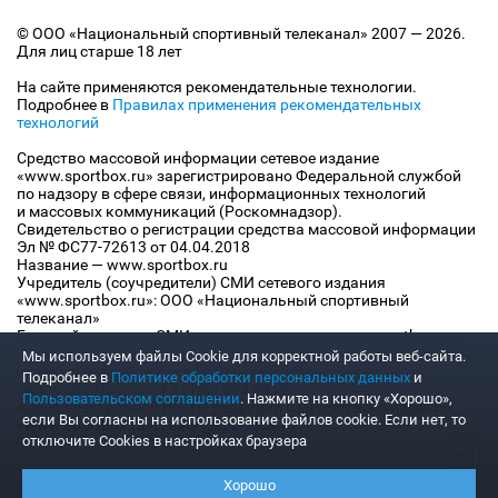
© ООО «Национальный спортивный телеканал» 2007 — 2026.
Для лиц старше 18 лет
На сайте применяются рекомендательные технологии.
Подробнее в
Правилах применения рекомендательных
технологий
Средство массовой информации сетевое издание
«www.sportbox.ru» зарегистрировано Федеральной службой
по надзору в сфере связи, информационных технологий
и массовых коммуникаций (Роскомнадзор).
Свидетельство о регистрации средства массовой информации
Эл № ФС77-72613 от 04.04.2018
Название — www.sportbox.ru
Учредитель (соучредители) СМИ сетевого издания
«www.sportbox.ru»: ООО «Национальный спортивный
телеканал»
Главный редактор СМИ сетевого издания «www.sportbox.ru»:
Конов В.А.
Мы используем файлы Сookie для корректной работы веб-сайта.
Номер телефона редакции СМИ сетевого издания
Подробнее в
Политике обработки персональных данных
и
«www.sportbox.ru»: +7 (495) 653 8419
Пользовательском соглашении
. Нажмите на кнопку «Хорошо»,
Адрес электронной почты редакции СМИ сетевого издания
если Вы согласны на использование файлов cookie. Если нет, то
«www.sportbox.ru»: editor@sportbox.ru
отключите Cookies в настройках браузера
Хорошо