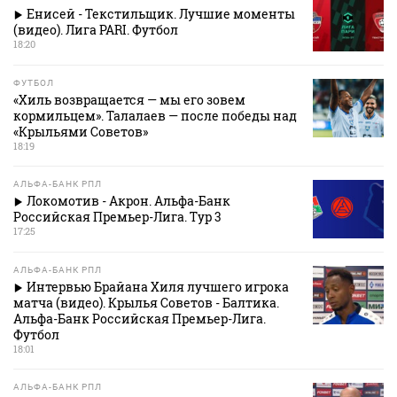
Енисей - Текстильщик. Лучшие моменты
(видео). Лига PARI. Футбол
18:20
ФУТБОЛ
«Хиль возвращается — мы его зовем
кормильцем». Талалаев — после победы над
«Крыльями Советов»
18:19
АЛЬФА-БАНК РПЛ
Локомотив - Акрон. Альфа-Банк
Российская Премьер-Лига. Тур 3
17:25
АЛЬФА-БАНК РПЛ
Интервью Брайана Хиля лучшего игрока
матча (видео). Крылья Советов - Балтика.
Альфа-Банк Российская Премьер-Лига.
Футбол
18:01
АЛЬФА-БАНК РПЛ