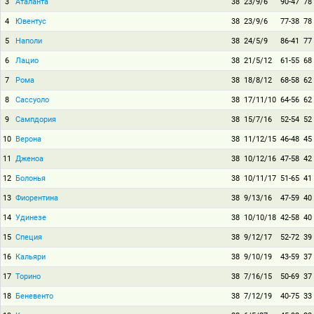
3
Аталанта
38
23/9/6
90-47
78
4
Ювентус
38
23/9/6
77-38
78
5
Наполи
38
24/5/9
86-41
77
6
Лацио
38
21/5/12
61-55
68
7
Рома
38
18/8/12
68-58
62
8
Сассуоло
38
17/11/10
64-56
62
9
Сампдория
38
15/7/16
52-54
52
10
Верона
38
11/12/15
46-48
45
11
Дженоа
38
10/12/16
47-58
42
12
Болонья
38
10/11/17
51-65
41
13
Фиорентина
38
9/13/16
47-59
40
14
Удинезе
38
10/10/18
42-58
40
15
Специя
38
9/12/17
52-72
39
16
Кальяри
38
9/10/19
43-59
37
17
Торино
38
7/16/15
50-69
37
18
Беневенто
38
7/12/19
40-75
33