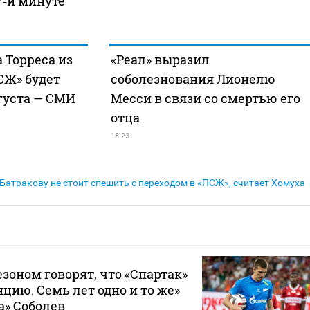
7‑й минуте
 Торреса из
«Реал» выразил
СЖ» будет
соболезнования Лионелю
вгуста — СМИ
Месси в связи со смертью его
отца
18:23
Батракову не стоит спешить с переходом в «ПСЖ», считает Хомуха
зоном говорят, что «Спартак»
цию. Семь лет одно и то же»
а» Соболев