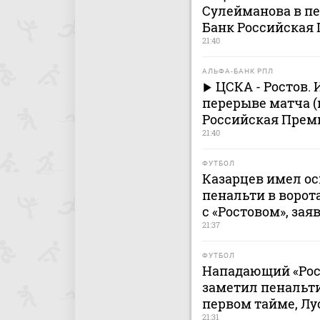
Сулейманова в пе
Банк Российская 
21:40
АЛЬФА-БАНК РПЛ
ЦСКА - Ростов.
перерыве матча (
Российская Премь
21:40
ФУТБОЛ
Казарцев имел о
пенальти в ворот
с «Ростовом», за
21:37
ФУТБОЛ
Нападающий «Рост
заметил пенальт
первом тайме, Лу
21:31