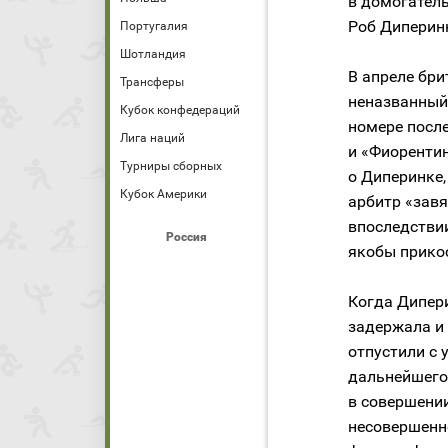
в домогатель
Роб Диперин
Португалия
Шотландия
В апреле бри
Трансферы
неназванный
Кубок конфедераций
номере посл
Лига наций
и «Фиорентин
Турниры сборных
о Диперинке,
Кубок Америки
арбитр «завя
впоследствии
Россия
якобы прикос
Когда Дипери
задержала и
отпустили с 
дальнейшего
в совершении
несовершенн