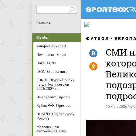
Главная
Футбол
ФУТБОЛ
ЕВРОП
Альфа-Банк РПЛ
СМИ н
R
Чемпионат мира
котор
Лига ПАРИ
Y
Велик
LEON-Вторая лига
FONBET Кубок России
подоз
по футболу сезона
2026-2027 гг.
подро
Чемпионат Европы
Кубок PARI Премьер
15 мая 2026 16:0
OLIMPBET Суперкубок
России
Молодежная
футбольная лига