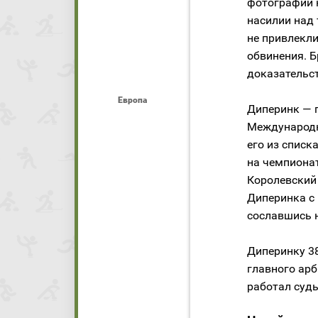
фотографии 
насилии над 
не привлекли
обвинения. Б
доказательст
Европа
Диперинк — 
Международн
его из списк
на чемпионат
Королевский
Диперинка с 
сославшись н
Диперинку 38
главного арб
работал судь