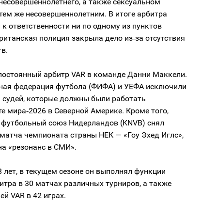
несовершеннолетнего, а также сексуальном
тем же несовершеннолетним. В итоге арбитра
 к ответственности ни по одному из пунктов
ританская полиция закрыла дело из‑за отсутствия
в.
постоянный арбитр VAR в команде Данни Маккели.
ая федерация футбола (ФИФА) и УЕФА исключили
а судей, которые должны были работать
е мира‑2026 в Северной Америке. Кроме того,
 футбольный союз Нидерландов (KNVB) снял
матча чемпионата страны НЕК — «Гоу Эхед Иглс»,
а «резонанс в СМИ».
 лет, в текущем сезоне он выполнял функции
итра в 30 матчах различных турниров, а также
ей VAR в 42 играх.