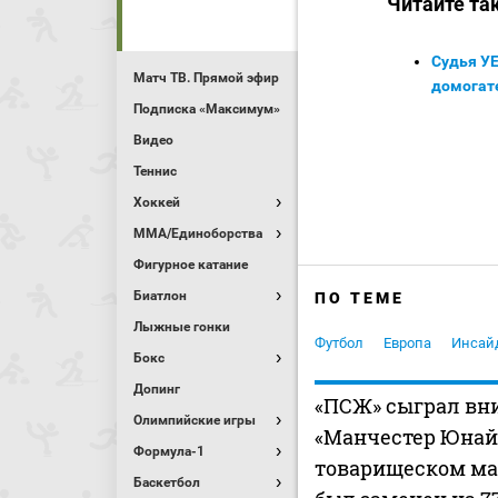
Читайте та
Судья У
Матч ТВ. Прямой эфир
домогат
Подписка «Максимум»
Видео
Теннис
Хоккей
MMA/Единоборства
Фигурное катание
Биатлон
ПО ТЕМЕ
Лыжные гонки
Футбол
Европа
Инсай
Бокс
Допинг
«ПСЖ» сыграл вн
Олимпийские игры
«Манчестер Юнай
Формула-1
товарищеском ма
Баскетбол