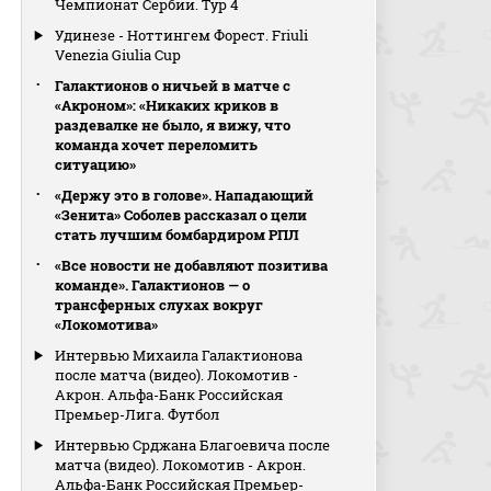
Чемпионат Сербии. Тур 4
Удинезе - Ноттингем Форест. Friuli
Venezia Giulia Cup
Галактионов о ничьей в матче с
«Акроном»: «Никаких криков в
раздевалке не было, я вижу, что
команда хочет переломить
ситуацию»
«Держу это в голове». Нападающий
«Зенита» Соболев рассказал о цели
стать лучшим бомбардиром РПЛ
«Все новости не добавляют позитива
команде». Галактионов — о
трансферных слухах вокруг
«Локомотива»
Интервью Михаила Галактионова
после матча (видео). Локомотив -
Акрон. Альфа-Банк Российская
Премьер-Лига. Футбол
Интервью Срджана Благоевича после
матча (видео). Локомотив - Акрон.
Альфа-Банк Российская Премьер-