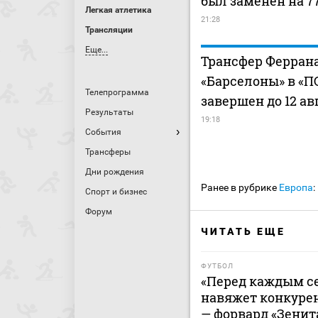
был заменен на 7
Легкая атлетика
21:28
Трансляции
Еще...
Трансфер Феррана
«Барселоны» в «П
Телепрограмма
завершен до 12 а
Результаты
19:18
События
Трансферы
Дни рождения
Ранее в рубрике
Европа
:
Спорт и бизнес
Форум
ЧИТАТЬ ЕЩЕ
ФУТБОЛ
«Перед каждым се
навяжет конкурен
— форвард «Зенит