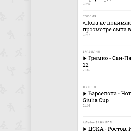
21:55
РОССИЯ
«Пока не понимаю 
просмотре сына в
21:47
БРАЗИЛИЯ
Гремио - Сан-П
22
21:46
ФУТБОЛ
Барселона - Нот
Giulia Cup
21:46
АЛЬФА-БАНК РПЛ
ЦСКА - Ростов.