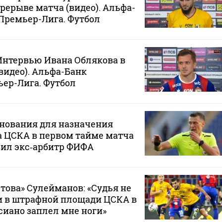
рерыве матча (видео). Альфа-
Премьер-Лига. Футбол
 Интервью Ивана Облякова в
видео). Альфа-Банк
ер-Лига. Футбол
снования для назначения
а ЦСКА в первом тайме матча
явил экс‑арбитр ФИФА
ова» Сулейманов: «Судья не
и в штрафной площади ЦСКА в
сиано заплел мне ноги»