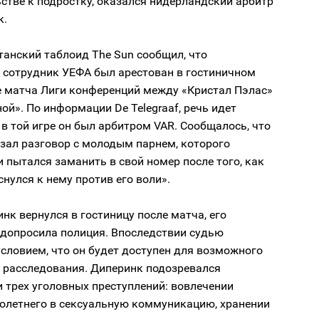
стве к подростку, оказался нидерландский арбитр
к.
танский таблоид The Sun сообщил, что
 сотрудник УЕФА был арестован в гостиничном
е матча Лиги конференций между «Кристал Пэлас»
ой». По информации De Telegraaf, речь идет
 в той игре он был арбитром VAR. Сообщалось, что
зал разговор с молодым парнем, которого
 пытался заманить в свой номер после того, как
нулся к нему против его воли».
нк вернулся в гостиницу после матча, его
 допросила полиция. Впоследствии судью
условием, что он будет доступен для возможного
 расследования. Диперинк подозревался
 трех уголовных преступлений: вовлечении
олетнего в сексуальную коммуникацию, хранении