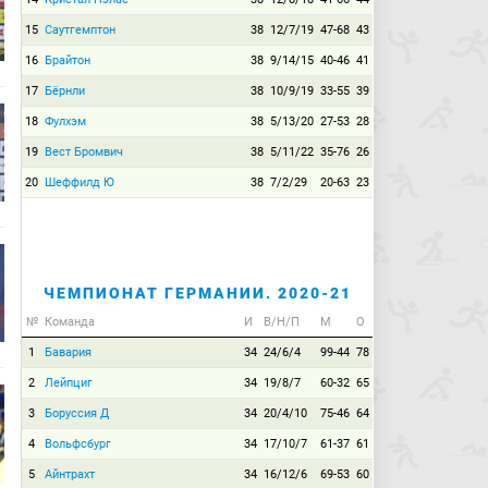
15
Саутгемптон
38
12/7/19
47-68
43
16
Брайтон
38
9/14/15
40-46
41
17
Бёрнли
38
10/9/19
33-55
39
18
Фулхэм
38
5/13/20
27-53
28
19
Вест Бромвич
38
5/11/22
35-76
26
20
Шеффилд Ю
38
7/2/29
20-63
23
ЧЕМПИОНАТ ГЕРМАНИИ. 2020-21
№
Команда
И
В/Н/П
М
О
1
Бавария
34
24/6/4
99-44
78
2
Лейпциг
34
19/8/7
60-32
65
3
Боруссия Д
34
20/4/10
75-46
64
4
Вольфсбург
34
17/10/7
61-37
61
5
Айнтрахт
34
16/12/6
69-53
60