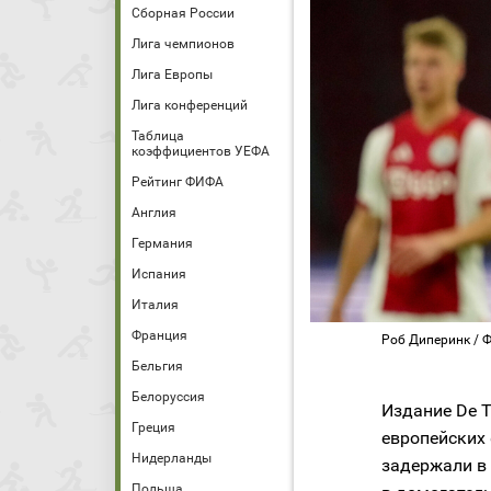
Сборная России
Лига чемпионов
Лига Европы
Лига конференций
Таблица
коэффициентов УЕФА
Рейтинг ФИФА
Англия
Германия
Испания
Италия
Франция
Роб Диперинк / Фо
Бельгия
Белоруссия
Издание De T
Греция
европейских 
Нидерланды
задержали в
Польша