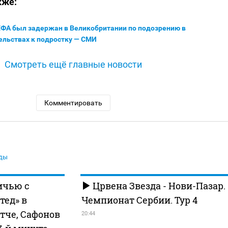
кже:
ЕФА был задержан в Великобритании по подозрению в
ельствах к подростку — СМИ
Смотреть ещё главные новости
Комментировать
ды
ичью с
Црвена Звезда - Нови-Пазар.
тед» в
Чемпионат Сербии. Тур 4
тче, Сафонов
20:44