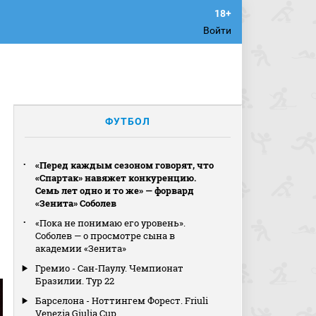
Войти
ФУТБОЛ
«Перед каждым сезоном говорят, что
«Спартак» навяжет конкуренцию.
Семь лет одно и то же» — форвард
«Зенита» Соболев
«Пока не понимаю его уровень».
Соболев — о просмотре сына в
академии «Зенита»
Гремио - Сан-Паулу. Чемпионат
Бразилии. Тур 22
Барселона - Ноттингем Форест. Friuli
Venezia Giulia Cup