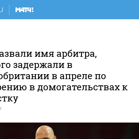
А
азвали имя арбитра,
ого задержали в
обритании в апреле по
рению в домогательствах к
стку
7