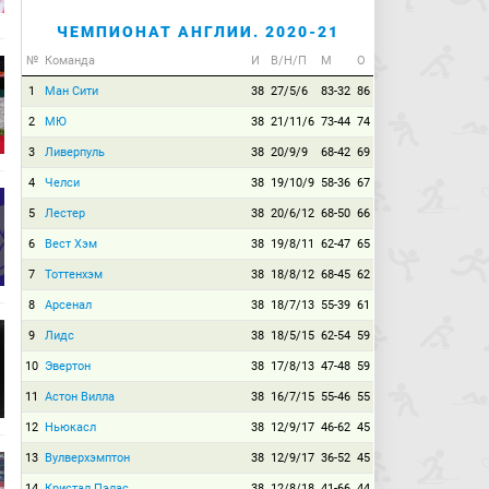
ЧЕМПИОНАТ АНГЛИИ. 2020-21
№
Команда
И
В/Н/П
М
О
1
Ман Сити
38
27/5/6
83-32
86
2
МЮ
38
21/11/6
73-44
74
3
Ливерпуль
38
20/9/9
68-42
69
4
Челси
38
19/10/9
58-36
67
5
Лестер
38
20/6/12
68-50
66
6
Вест Хэм
38
19/8/11
62-47
65
7
Тоттенхэм
38
18/8/12
68-45
62
8
Арсенал
38
18/7/13
55-39
61
9
Лидс
38
18/5/15
62-54
59
10
Эвертон
38
17/8/13
47-48
59
11
Астон Вилла
38
16/7/15
55-46
55
12
Ньюкасл
38
12/9/17
46-62
45
13
Вулверхэмптон
38
12/9/17
36-52
45
14
Кристал Пэлас
38
12/8/18
41-66
44