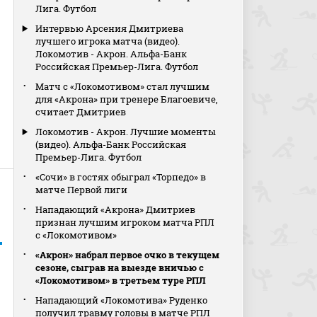
Лига. Футбол
Интервью Арсения Дмитриева
лучшего игрока матча (видео).
Локомотив - Акрон. Альфа-Банк
Российская Премьер-Лига. Футбол
Матч с «Локомотивом» стал лучшим
для «Акрона» при тренере Благоевиче,
считает Дмитриев
Локомотив - Акрон. Лучшие моменты
(видео). Альфа-Банк Российская
Премьер-Лига. Футбол
«Сочи» в гостях обыграл «Торпедо» в
матче Первой лиги
Нападающий «Акрона» Дмитриев
признан лучшим игроком матча РПЛ
с «Локомотивом»
«Акрон» набрал первое очко в текущем
сезоне, сыграв на выезде вничью с
«Локомотивом» в третьем туре РПЛ
Нападающий «Локомотива» Руденко
получил травму головы в матче РПЛ