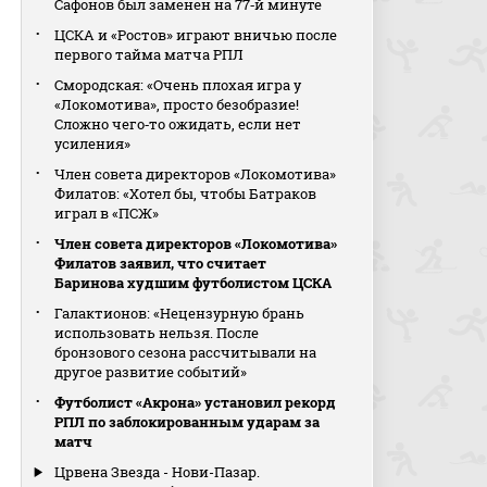
Сафонов был заменен на 77‑й минуте
ЦСКА и «Ростов» играют вничью после
первого тайма матча РПЛ
Смородская: «Очень плохая игра у
«Локомотива», просто безобразие!
Сложно чего‑то ожидать, если нет
усиления»
Член совета директоров «Локомотива»
Филатов: «Хотел бы, чтобы Батраков
играл в «ПСЖ»
Член совета директоров «Локомотива»
Филатов заявил, что считает
Баринова худшим футболистом ЦСКА
Галактионов: «Нецензурную брань
использовать нельзя. После
бронзового сезона рассчитывали на
другое развитие событий»
Футболист «Акрона» установил рекорд
РПЛ по заблокированным ударам за
матч
Црвена Звезда - Нови-Пазар.