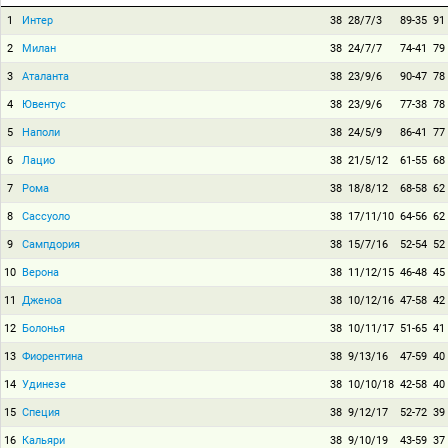
1
Интер
38
28/7/3
89-35
91
2
Милан
38
24/7/7
74-41
79
3
Аталанта
38
23/9/6
90-47
78
4
Ювентус
38
23/9/6
77-38
78
5
Наполи
38
24/5/9
86-41
77
6
Лацио
38
21/5/12
61-55
68
7
Рома
38
18/8/12
68-58
62
8
Сассуоло
38
17/11/10
64-56
62
9
Сампдория
38
15/7/16
52-54
52
10
Верона
38
11/12/15
46-48
45
11
Дженоа
38
10/12/16
47-58
42
12
Болонья
38
10/11/17
51-65
41
13
Фиорентина
38
9/13/16
47-59
40
14
Удинезе
38
10/10/18
42-58
40
15
Специя
38
9/12/17
52-72
39
16
Кальяри
38
9/10/19
43-59
37