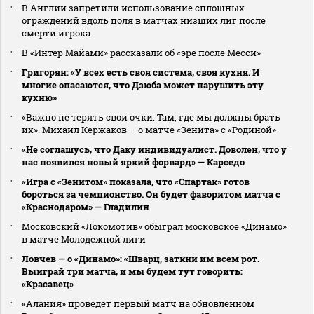
В Англии запретили использование сплошных
ограждений вдоль поля в матчах низших лиг после
смерти игрока
В «Интер Майами» рассказали об «эре после Месси»
Григорян: «У всех есть своя система, своя кухня. И
многие опасаются, что Дзюба может нарушить эту
кухню»
«Важно не терять свои очки. Там, где мы должны брать
их». Михаил Кержаков — о матче «Зенита» с «Родиной»
«Не соглашусь, что Даку индивидуалист. Доволен, что у
нас появился новый яркий форвард» — Карседо
«Игра с «Зенитом» показала, что «Спартак» готов
бороться за чемпионство. Он будет фаворитом матча с
«Краснодаром» — Гладилин
Московский «Локомотив» обыграл московское «Динамо»
в матче Молодежной лиги
Ловчев — о «Динамо»: «Шварц, заткни им всем рот.
Выиграй три матча, и мы будем тут говорить:
«Красавец»
«Алания» проведет первый матч на обновленном