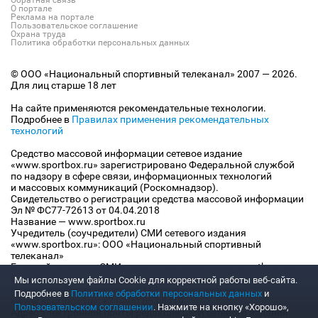
Обратная связь
О портале
Реклама на портале
Пользовательское соглашение
Охрана труда
Политика обработки персональных данных
© ООО «Национальный спортивный телеканал» 2007 — 2026.
Для лиц старше 18 лет
На сайте применяются рекомендательные технологии.
Подробнее в
Правилах применения рекомендательных
технологий
Средство массовой информации сетевое издание
«www.sportbox.ru» зарегистрировано Федеральной службой
по надзору в сфере связи, информационных технологий
и массовых коммуникаций (Роскомнадзор).
Свидетельство о регистрации средства массовой информации
Эл № ФС77-72613 от 04.04.2018
Название — www.sportbox.ru
Учредитель (соучредители) СМИ сетевого издания
«www.sportbox.ru»: ООО «Национальный спортивный
телеканал»
Главный редактор СМИ сетевого издания «www.sportbox.ru»:
Конов В.А.
Мы используем файлы Сookie для корректной работы веб-сайта.
Номер телефона редакции СМИ сетевого издания
Подробнее в
Политике обработки персональных данных
и
«www.sportbox.ru»: +7 (495) 653 8419
Пользовательском соглашении
. Нажмите на кнопку «Хорошо»,
Адрес электронной почты редакции СМИ сетевого издания