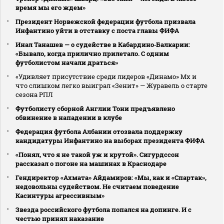
время мы его ждем»
Президент Норвежской федерации футбола призвала
Инфантино уйти в отставку с поста главы ФИФА
Инал Танашев — о судействе в Кабардино‑Балкарии:
«Бывало, когда прилично прилетало. С одним
футболистом начали драться»
«Удивляет присутствие среди лидеров «Динамо» Мх и
что слишком легко выиграл «Зенит» — Журавель о старте
сезона РПЛ
Футболисту сборной Англии Тони предъявлено
обвинение в нападении в клубе
Федерация футбола Албании отозвала поддержку
кандидатуры Инфантино на выборах президента ФИФА
«Понял, что я не такой уж и крутой». Сигурдссон
рассказал о погоне на машинах в Краснодаре
Гендиректор «Ахмата» Айдамиров: «Мы, как и «Спартак»,
недовольны судейством. Не считаем поведение
Касинтуры агрессивным»
Звезда российского футбола попался на допинге. И с
честью принял наказание