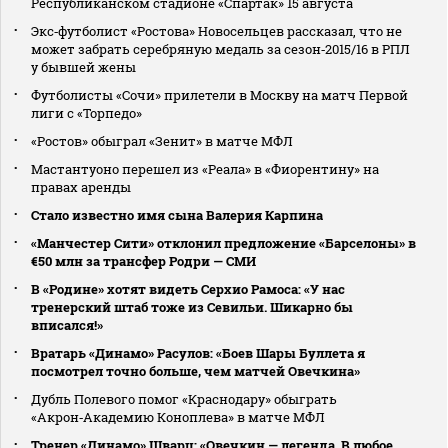
Республиканском стадионе «Спартак» 15 августа
Экс‑футболист «Ростова» Новосельцев рассказал, что не
может забрать серебряную медаль за сезон‑2015/16 в РПЛ
у бывшей жены
Футболисты «Сочи» прилетели в Москву на матч Первой
лиги с «Торпедо»
«Ростов» обыграл «Зенит» в матче МФЛ
Мастантуоно перешел из «Реала» в «Фиорентину» на
правах аренды
Стало известно имя сына Валерия Карпина
«Манчестер Сити» отклонил предложение «Барселоны» в
€50 млн за трансфер Родри — СМИ
В «Родине» хотят видеть Серхио Рамоса: «У нас
тренерский штаб тоже из Севильи. Шикарно бы
вписался!»
Вратарь «Динамо» Расулов: «Боев Шары Буллета я
посмотрел точно больше, чем матчей Овечкина»
Дубль Полевого помог «Краснодару» обыграть
«Акрон‑Академию Коноплева» в матче МФЛ
Тренер «Динамо» Шварц: «Овечкин — легенда. В любое