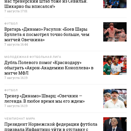
нас тренерский штаб тоже из Севильи.
Шикарно бы вписался!»
7 августа 17:01
ФУТБОЛ
Вратарь «Динамо» Расулов: «Боев Шары
Буллета я посмотрел точно больше, чем
матчей Овечкина»
7 августа 16:44
МОЛОДЕЖНАЯ ФУТБОЛЬНАЯ ЛИГА
Дубль Полевого помог «Краснодару»
обыграть «Акрон‑Академию Коноплева» в
матче МФЛ
7 августа 16:19
ФУТБОЛ
Тренер «Динамо» Шварц: «Овечкин —
легенда. В любое время мы его ждем»
7 августа 16:19
ЧЕМПИОНАТ МИРА
Президент Норвежской федерации футбола
призвала Инфантино уйти в отставку с