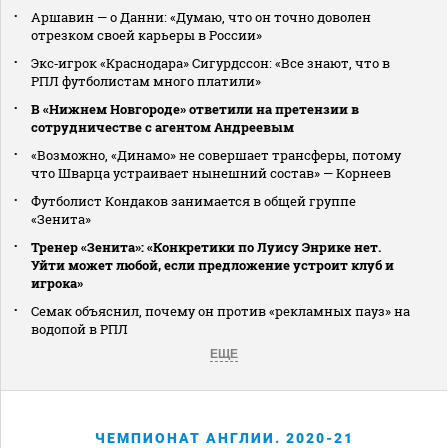
Аршавин — о Данни: «Думаю, что он точно доволен
отрезком своей карьеры в России»
Экс‑игрок «Краснодара» Сигурдссон: «Все знают, что в
РПЛ футболистам много платили»
В «Нижнем Новгороде» ответили на претензии в
сотрудничестве с агентом Андреевым
«Возможно, «Динамо» не совершает трансферы, потому
что Шварца устраивает нынешний состав» — Корнеев
Футболист Кондаков занимается в общей группе
«Зенита»
Тренер «Зенита»: «Конкретики по Луису Энрике нет.
Уйти может любой, если предложение устроит клуб и
игрока»
Семак объяснил, почему он против «рекламных пауз» на
водопой в РПЛ
ЕЩЕ
ЧЕМПИОНАТ АНГЛИИ. 2020-21