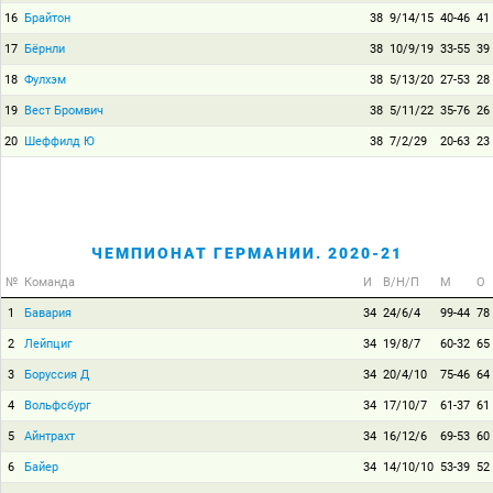
16
Брайтон
38
9/14/15
40-46
41
17
Бёрнли
38
10/9/19
33-55
39
18
Фулхэм
38
5/13/20
27-53
28
19
Вест Бромвич
38
5/11/22
35-76
26
20
Шеффилд Ю
38
7/2/29
20-63
23
ЧЕМПИОНАТ ГЕРМАНИИ. 2020-21
№
Команда
И
В/Н/П
М
О
1
Бавария
34
24/6/4
99-44
78
2
Лейпциг
34
19/8/7
60-32
65
3
Боруссия Д
34
20/4/10
75-46
64
4
Вольфсбург
34
17/10/7
61-37
61
5
Айнтрахт
34
16/12/6
69-53
60
6
Байер
34
14/10/10
53-39
52