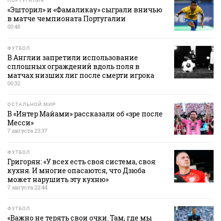
ПОРТУГАЛИЯ
«Эшторил» и «Фамаликау» сыграли вничью
в матче чемпионата Португалии
00:48
ФУТБОЛ
В Англии запретили использование
сплошных ограждений вдоль поля в
матчах низших лиг после смерти игрока
00:32
ОСТАЛЬНОЙ МИР
В «Интер Майами» рассказали об «эре после
Месси»
7 августа 23:37
ФУТБОЛ
Григорян: «У всех есть своя система, своя
кухня. И многие опасаются, что Дзюба
может нарушить эту кухню»
7 августа 22:44
ФУТБОЛ
«Важно не терять свои очки. Там, где мы