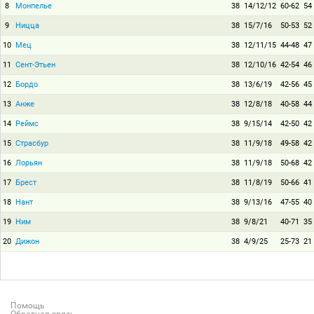
8
Монпелье
38
14/12/12
60-62
54
9
Ницца
38
15/7/16
50-53
52
10
Мец
38
12/11/15
44-48
47
11
Сент-Этьен
38
12/10/16
42-54
46
12
Бордо
38
13/6/19
42-56
45
13
Анже
38
12/8/18
40-58
44
14
Реймс
38
9/15/14
42-50
42
15
Страсбур
38
11/9/18
49-58
42
16
Лорьян
38
11/9/18
50-68
42
17
Брест
38
11/8/19
50-66
41
18
Нант
38
9/13/16
47-55
40
19
Ним
38
9/8/21
40-71
35
20
Дижон
38
4/9/25
25-73
21
Помощь