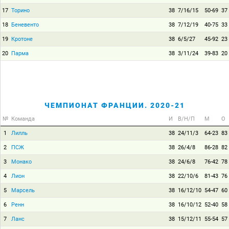
17
Торино
38
7/16/15
50-69
37
18
Беневенто
38
7/12/19
40-75
33
19
Кротоне
38
6/5/27
45-92
23
20
Парма
38
3/11/24
39-83
20
ЧЕМПИОНАТ ФРАНЦИИ. 2020-21
№
Команда
И
В/Н/П
М
О
1
Лилль
38
24/11/3
64-23
83
2
ПСЖ
38
26/4/8
86-28
82
3
Монако
38
24/6/8
76-42
78
4
Лион
38
22/10/6
81-43
76
5
Марсель
38
16/12/10
54-47
60
6
Ренн
38
16/10/12
52-40
58
7
Ланс
38
15/12/11
55-54
57