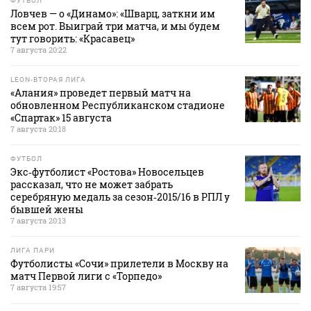
ФУТБОЛ
Ловчев — о «Динамо»: «Шварц, заткни им
всем рот. Выиграй три матча, и мы будем
тут говорить: «Красавец»
7 августа 20:22
LEON-ВТОРАЯ ЛИГА
«Алания» проведет первый матч на
обновленном Республиканском стадионе
«Спартак» 15 августа
7 августа 20:18
ФУТБОЛ
Экс‑футболист «Ростова» Новосельцев
рассказал, что не может забрать
серебряную медаль за сезон‑2015/16 в РПЛ у
бывшей жены
7 августа 20:13
ЛИГА ПАРИ
Футболисты «Сочи» прилетели в Москву на
матч Первой лиги с «Торпедо»
7 августа 19:57