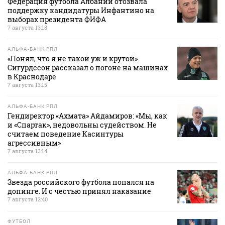
Федерация футбола Албании отозвала
поддержку кандидатуры Инфантино на
выборах президента ФИФА
7 августа 13:18
АЛЬФА-БАНК РПЛ
«Понял, что я не такой уж и крутой».
Сигурдссон рассказал о погоне на машинах
в Краснодаре
7 августа 13:15
АЛЬФА-БАНК РПЛ
Гендиректор «Ахмата» Айдамиров: «Мы, как
и «Спартак», недовольны судейством. Не
считаем поведение Касинтуры
агрессивным»
7 августа 13:14
АЛЬФА-БАНК РПЛ
Звезда российского футбола попался на
допинге. И с честью принял наказание
7 августа 12:40
ФУТБОЛ