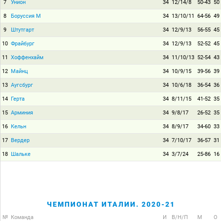
7
Унион
34
12/14/8
50-43
50
8
Боруссия М
34
13/10/11
64-56
49
9
Штутгарт
34
12/9/13
56-55
45
10
Фрайбург
34
12/9/13
52-52
45
11
Хоффенхайм
34
11/10/13
52-54
43
12
Майнц
34
10/9/15
39-56
39
13
Аугсбург
34
10/6/18
36-54
36
14
Герта
34
8/11/15
41-52
35
15
Арминия
34
9/8/17
26-52
35
16
Кельн
34
8/9/17
34-60
33
17
Вердер
34
7/10/17
36-57
31
18
Шальке
34
3/7/24
25-86
16
ЧЕМПИОНАТ ИТАЛИИ. 2020-21
№
Команда
И
В/Н/П
М
О