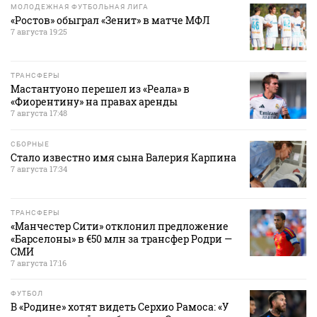
МОЛОДЕЖНАЯ ФУТБОЛЬНАЯ ЛИГА
«Ростов» обыграл «Зенит» в матче МФЛ
7 августа 19:25
ТРАНСФЕРЫ
Мастантуоно перешел из «Реала» в
«Фиорентину» на правах аренды
7 августа 17:48
СБОРНЫЕ
Стало известно имя сына Валерия Карпина
7 августа 17:34
ТРАНСФЕРЫ
«Манчестер Сити» отклонил предложение
«Барселоны» в €50 млн за трансфер Родри —
СМИ
7 августа 17:16
ФУТБОЛ
В «Родине» хотят видеть Серхио Рамоса: «У