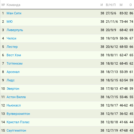
№
Команда
И
В/Н/П
М
О
1
Ман Сити
38
27/5/6
83-32
86
2
МЮ
38
21/11/6
73-44
74
3
Ливерпуль
38
20/9/9
68-42
69
4
Челси
38
19/10/9
58-36
67
5
Лестер
38
20/6/12
68-50
66
6
Вест Хэм
38
19/8/11
62-47
65
7
Тоттенхэм
38
18/8/12
68-45
62
8
Арсенал
38
18/7/13
55-39
61
9
Лидс
38
18/5/15
62-54
59
10
Эвертон
38
17/8/13
47-48
59
11
Астон Вилла
38
16/7/15
55-46
55
12
Ньюкасл
38
12/9/17
46-62
45
13
Вулверхэмптон
38
12/9/17
36-52
45
14
Кристал Пэлас
38
12/8/18
41-66
44
15
Саутгемптон
38
12/7/19
47-68
43