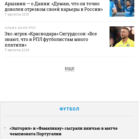
Аршавин — о Данни: «Думаю, что он точно
доволен отрезком своей карьеры в России»
7 августа 12:31
АЛЬФА-БАНК РПЛ
Экс‑игрок «Краснодара» Сигурдссон: «Все
знают, что в РПЛ футболистам много
платили»
7 августа 12:16
ЕЩЕ
ФУТБОЛ
«Эшторил» и «Фамаликау» сыграли вничью в матче
чемпионата Португалии