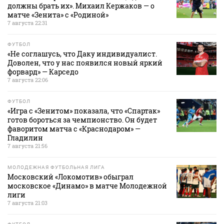
должны брать их». Михаил Кержаков — о
матче «Зенита» с «Родиной»
7 августа 22:31
ФУТБОЛ
«Не соглашусь, что Даку индивидуалист.
Доволен, что у нас появился новый яркий
форвард» — Карседо
7 августа 22:06
ФУТБОЛ
«Игра с «Зенитом» показала, что «Спартак»
готов бороться за чемпионство. Он будет
фаворитом матча с «Краснодаром» —
Гладилин
7 августа 21:56
МОЛОДЕЖНАЯ ФУТБОЛЬНАЯ ЛИГА
Московский «Локомотив» обыграл
московское «Динамо» в матче Молодежной
лиги
7 августа 21:03