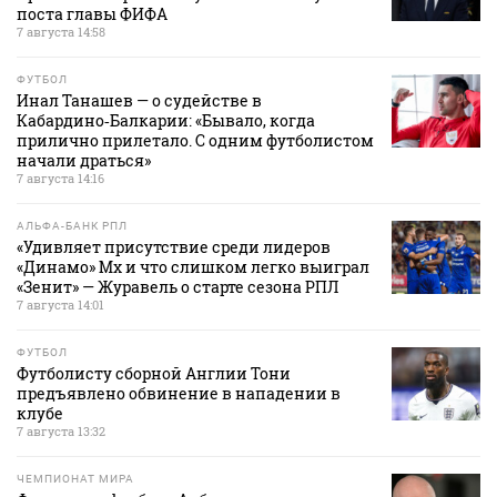
поста главы ФИФА
7 августа 14:58
ФУТБОЛ
Инал Танашев — о судействе в
Кабардино‑Балкарии: «Бывало, когда
прилично прилетало. С одним футболистом
начали драться»
7 августа 14:16
АЛЬФА-БАНК РПЛ
«Удивляет присутствие среди лидеров
«Динамо» Мх и что слишком легко выиграл
«Зенит» — Журавель о старте сезона РПЛ
7 августа 14:01
ФУТБОЛ
Футболисту сборной Англии Тони
предъявлено обвинение в нападении в
клубе
7 августа 13:32
ЧЕМПИОНАТ МИРА