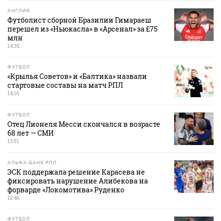
АНГЛИЯ
Футболист сборной Бразилии Гимараеш
перешел из «Ньюкасла» в «Арсенал» за £75
млн
14:35
ФУТБОЛ
«Крылья Советов» и «Балтика» назвали
стартовые составы на матч РПЛ
14:16
ФУТБОЛ
Отец Лионеля Месси скончался в возрасте
68 лет — СМИ
13:51
АЛЬФА-БАНК РПЛ
ЭСК поддержала решение Карасева не
фиксировать нарушение Алибекова на
форварде «Локомотива» Руденко
12:46
ФУТБОЛ