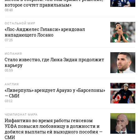
которое сочтет правильным»
08:48
ОСТАЛЬНОЙ МИР
«Лос‑Анджелес Гэлакси» арендовал
нападающего Лосано
07:25
ИСПАНИЯ
Стало известно, где Люка Зидан продолжит
карьеру
05:59
АНГЛИЯ
«Ливерпуль» арендует Араухо у «Барселоны»
— СМИ
03:12
ЧЕМПИОНАТ МИРА
Инфантино во время работы генсеком
УЕФА повысил любовницу в должности и
добился выплаты ей выходного пособия —
СМИ