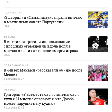
01:41
ПОРТУГАЛИЯ
«Эшторил» и «Фамаликау» сыграли вничью
в матче чемпионата Португалии
00:48
ФУТБОЛ
В Англии запретили использование
сплошных ограждений вдоль поля в
матчах низших лиг после смерти игрока
00:32
ОСТАЛЬНОЙ МИР
В «Интер Майами» рассказали об «эре после
Месси»
7 августа 23:37
ФУТБОЛ
Григорян: «У всех есть своя система, своя
кухня. И многие опасаются, что Дзюба
может нарушить эту кухню»
7 августа 22:44