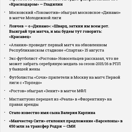
«Краснодаром» — Гладилин
Московский «Локомотив» обыграл московское «Динамо»
в матче Молодежной лиги
Ловчев — о «Динамо»: «Шварц, заткни им всем рот.
Выиграй три матча, и мы будем тут говорить:
«Красавец»
«Алания» проведет первый матч на обновленном
Республиканском стадионе «Спартак» 15 августа
Экс‑футболист «Ростова» Новосельцев рассказал, что не
может забрать серебряную медаль за сезон‑2015/16 в РПЛ
у бывшей жены
Футболисты «Сочи» прилетели в Москву на матч Первой
лиги с «Торпедо»
«Ростов» обыграл «Зенит» в матче МФЛ
Мастантуоно перешел из «Реала» в «Фиорентину» на
правах аренды
Стало известно имя сына Валерия Карпина
«Манчестер Сити» отклонил предложение «Барселоны» в
€50 млн за трансфер Родри — СМИ