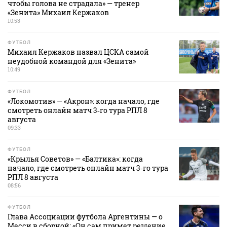
чтобы голова не страдала» — тренер
«Зенита» Михаил Кержаков
10:53
ФУТБОЛ
Михаил Кержаков назвал ЦСКА самой
неудобной командой для «Зенита»
10:49
ФУТБОЛ
«Локомотив» — «Акрон»: когда начало, где
смотреть онлайн матч 3‑го тура РПЛ 8
августа
09:33
ФУТБОЛ
«Крылья Советов» — «Балтика»: когда
начало, где смотреть онлайн матч 3‑го тура
РПЛ 8 августа
08:56
ФУТБОЛ
Глава Ассоциации футбола Аргентины — о
Месси в сборной: «Он сам примет решение,