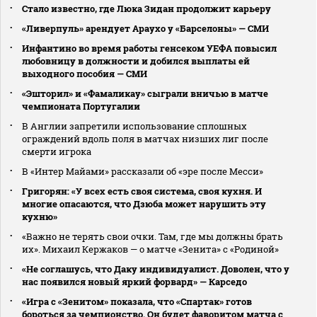
Стало известно, где Люка Зидан продолжит карьеру
«Ливерпуль» арендует Араухо у «Барселоны» — СМИ
Инфантино во время работы генсеком УЕФА повысил
любовницу в должности и добился выплаты ей
выходного пособия — СМИ
«Эшторил» и «Фамаликау» сыграли вничью в матче
чемпионата Португалии
В Англии запретили использование сплошных
ограждений вдоль поля в матчах низших лиг после
смерти игрока
В «Интер Майами» рассказали об «эре после Месси»
Григорян: «У всех есть своя система, своя кухня. И
многие опасаются, что Дзюба может нарушить эту
кухню»
«Важно не терять свои очки. Там, где мы должны брать
их». Михаил Кержаков — о матче «Зенита» с «Родиной»
«Не соглашусь, что Даку индивидуалист. Доволен, что у
нас появился новый яркий форвард» — Карседо
«Игра с «Зенитом» показала, что «Спартак» готов
бороться за чемпионство. Он будет фаворитом матча с