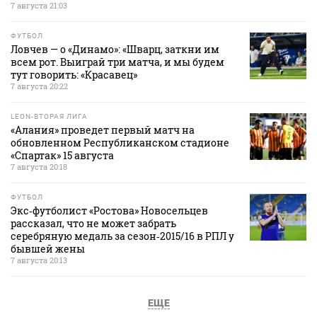
7 августа 21:03
ФУТБОЛ
Ловчев — о «Динамо»: «Шварц, заткни им
всем рот. Выиграй три матча, и мы будем
тут говорить: «Красавец»
7 августа 20:22
LEON-ВТОРАЯ ЛИГА
«Алания» проведет первый матч на
обновленном Республиканском стадионе
«Спартак» 15 августа
7 августа 20:18
ФУТБОЛ
Экс‑футболист «Ростова» Новосельцев
рассказал, что не может забрать
серебряную медаль за сезон‑2015/16 в РПЛ у
бывшей жены
7 августа 20:13
ЕЩЕ