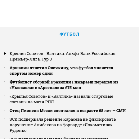
ФУТБОЛ
Крылья Советов - Балтика. Альфа-Банк Российская
Премьер-Лига. Тур 3
Аршавин ответил Овечкину, что футбол является
спортом номер один
Футболист сборной Бразилии Гимараеш перешел из
«Ньюкасла» в «Арсенал» за £75 млн
«Крылья Советов» и «Балтика» назвали стартовые
составы на матч РПЛ
Отец Лионеля Месси скончался в возрасте 68 лет — СМИ
ЭСК поддержала решение Карасева не фиксировать
нарушение Алибекова на форварде «Локомотива»
Руденко
ЭСК поддержала решение Фролова не назначать