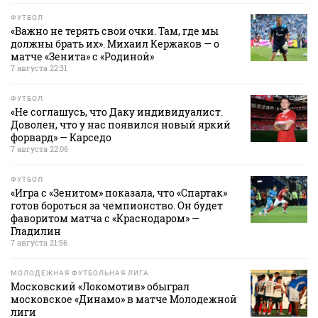
ФУТБОЛ
«Важно не терять свои очки. Там, где мы
должны брать их». Михаил Кержаков — о
матче «Зенита» с «Родиной»
7 августа 22:31
ФУТБОЛ
«Не соглашусь, что Даку индивидуалист.
Доволен, что у нас появился новый яркий
форвард» — Карседо
7 августа 22:06
ФУТБОЛ
«Игра с «Зенитом» показала, что «Спартак»
готов бороться за чемпионство. Он будет
фаворитом матча с «Краснодаром» —
Гладилин
7 августа 21:56
МОЛОДЕЖНАЯ ФУТБОЛЬНАЯ ЛИГА
Московский «Локомотив» обыграл
московское «Динамо» в матче Молодежной
лиги