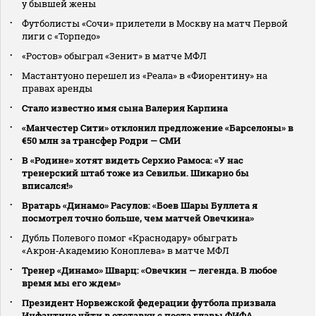
у бывшей жены
Футболисты «Сочи» прилетели в Москву на матч Первой
лиги с «Торпедо»
«Ростов» обыграл «Зенит» в матче МФЛ
Мастантуоно перешел из «Реала» в «Фиорентину» на
правах аренды
Стало известно имя сына Валерия Карпина
«Манчестер Сити» отклонил предложение «Барселоны» в
€50 млн за трансфер Родри — СМИ
В «Родине» хотят видеть Серхио Рамоса: «У нас
тренерский штаб тоже из Севильи. Шикарно бы
вписался!»
Вратарь «Динамо» Расулов: «Боев Шары Буллета я
посмотрел точно больше, чем матчей Овечкина»
Дубль Полевого помог «Краснодару» обыграть
«Акрон‑Академию Коноплева» в матче МФЛ
Тренер «Динамо» Шварц: «Овечкин — легенда. В любое
время мы его ждем»
Президент Норвежской федерации футбола призвала
Инфантино уйти в отставку с поста главы ФИФА