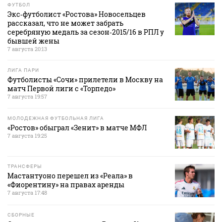
ФУТБОЛ
Экс‑футболист «Ростова» Новосельцев
рассказал, что не может забрать
серебряную медаль за сезон‑2015/16 в РПЛ у
бывшей жены
7 августа 20:13
ЛИГА ПАРИ
Футболисты «Сочи» прилетели в Москву на
матч Первой лиги с «Торпедо»
7 августа 19:57
МОЛОДЕЖНАЯ ФУТБОЛЬНАЯ ЛИГА
«Ростов» обыграл «Зенит» в матче МФЛ
7 августа 19:25
ТРАНСФЕРЫ
Мастантуоно перешел из «Реала» в
«Фиорентину» на правах аренды
7 августа 17:48
СБОРНЫЕ