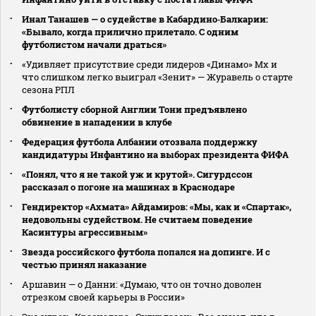
Инал Танашев — о судействе в Кабардино‑Балкарии:
«Бывало, когда прилично прилетало. С одним
футболистом начали драться»
«Удивляет присутствие среди лидеров «Динамо» Мх и
что слишком легко выиграл «Зенит» — Журавель о старте
сезона РПЛ
Футболисту сборной Англии Тони предъявлено
обвинение в нападении в клубе
Федерация футбола Албании отозвала поддержку
кандидатуры Инфантино на выборах президента ФИФА
«Понял, что я не такой уж и крутой». Сигурдссон
рассказал о погоне на машинах в Краснодаре
Гендиректор «Ахмата» Айдамиров: «Мы, как и «Спартак»,
недовольны судейством. Не считаем поведение
Касинтуры агрессивным»
Звезда российского футбола попался на допинге. И с
честью принял наказание
Аршавин — о Данни: «Думаю, что он точно доволен
отрезком своей карьеры в России»