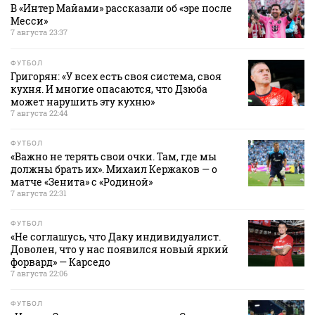
В «Интер Майами» рассказали об «эре после
Месси»
7 августа 23:37
ФУТБОЛ
Григорян: «У всех есть своя система, своя
кухня. И многие опасаются, что Дзюба
может нарушить эту кухню»
7 августа 22:44
ФУТБОЛ
«Важно не терять свои очки. Там, где мы
должны брать их». Михаил Кержаков — о
матче «Зенита» с «Родиной»
7 августа 22:31
ФУТБОЛ
«Не соглашусь, что Даку индивидуалист.
Доволен, что у нас появился новый яркий
форвард» — Карседо
7 августа 22:06
ФУТБОЛ