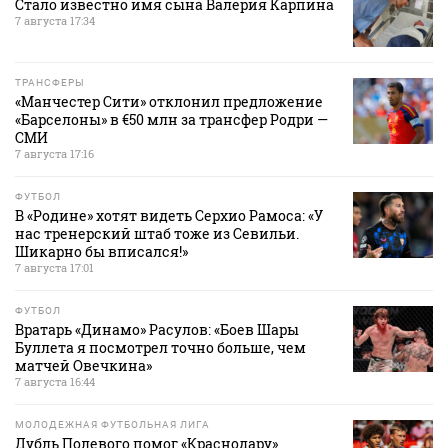
Стало известно имя сына Валерия Карпина
7 августа 17:34
ТРАНСФЕРЫ
«Манчестер Сити» отклонил предложение
«Барселоны» в €50 млн за трансфер Родри —
СМИ
7 августа 17:16
ФУТБОЛ
В «Родине» хотят видеть Серхио Рамоса: «У
нас тренерский штаб тоже из Севильи.
Шикарно бы вписался!»
7 августа 17:01
ФУТБОЛ
Вратарь «Динамо» Расулов: «Боев Шары
Буллета я посмотрел точно больше, чем
матчей Овечкина»
7 августа 16:44
МОЛОДЕЖНАЯ ФУТБОЛЬНАЯ ЛИГА
Дубль Полевого помог «Краснодару»