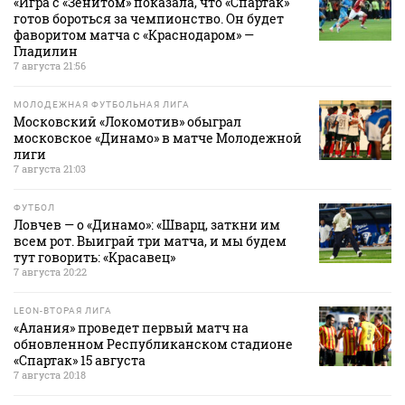
«Игра с «Зенитом» показала, что «Спартак»
готов бороться за чемпионство. Он будет
фаворитом матча с «Краснодаром» —
Гладилин
7 августа 21:56
МОЛОДЕЖНАЯ ФУТБОЛЬНАЯ ЛИГА
Московский «Локомотив» обыграл
московское «Динамо» в матче Молодежной
лиги
7 августа 21:03
ФУТБОЛ
Ловчев — о «Динамо»: «Шварц, заткни им
всем рот. Выиграй три матча, и мы будем
тут говорить: «Красавец»
7 августа 20:22
LEON-ВТОРАЯ ЛИГА
«Алания» проведет первый матч на
обновленном Республиканском стадионе
«Спартак» 15 августа
7 августа 20:18