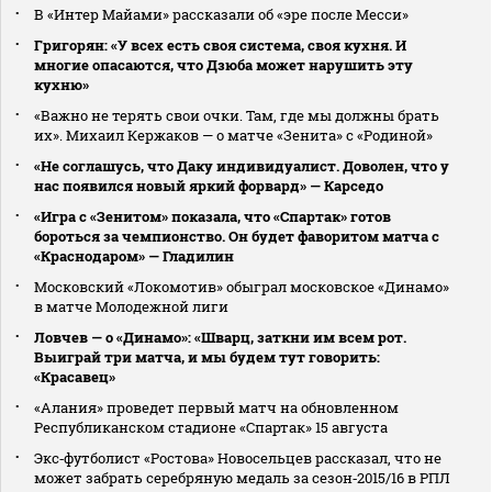
В «Интер Майами» рассказали об «эре после Месси»
Григорян: «У всех есть своя система, своя кухня. И
многие опасаются, что Дзюба может нарушить эту
кухню»
«Важно не терять свои очки. Там, где мы должны брать
их». Михаил Кержаков — о матче «Зенита» с «Родиной»
«Не соглашусь, что Даку индивидуалист. Доволен, что у
нас появился новый яркий форвард» — Карседо
«Игра с «Зенитом» показала, что «Спартак» готов
бороться за чемпионство. Он будет фаворитом матча с
«Краснодаром» — Гладилин
Московский «Локомотив» обыграл московское «Динамо»
в матче Молодежной лиги
Ловчев — о «Динамо»: «Шварц, заткни им всем рот.
Выиграй три матча, и мы будем тут говорить:
«Красавец»
«Алания» проведет первый матч на обновленном
Республиканском стадионе «Спартак» 15 августа
Экс‑футболист «Ростова» Новосельцев рассказал, что не
может забрать серебряную медаль за сезон‑2015/16 в РПЛ