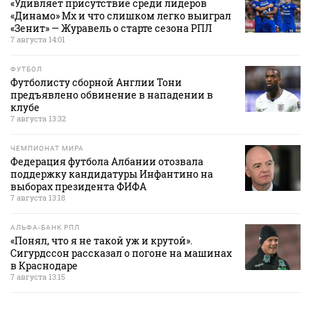
«Удивляет присутствие среди лидеров
«Динамо» Мх и что слишком легко выиграл
«Зенит» — Журавель о старте сезона РПЛ
7 августа 14:01
ФУТБОЛ
Футболисту сборной Англии Тони
предъявлено обвинение в нападении в
клубе
7 августа 13:32
ЧЕМПИОНАТ МИРА
Федерация футбола Албании отозвала
поддержку кандидатуры Инфантино на
выборах президента ФИФА
7 августа 13:18
АЛЬФА-БАНК РПЛ
«Понял, что я не такой уж и крутой».
Сигурдссон рассказал о погоне на машинах
в Краснодаре
7 августа 13:15