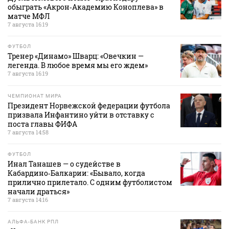
обыграть «Акрон‑Академию Коноплева» в
матче МФЛ
7 августа 16:19
ФУТБОЛ
Тренер «Динамо» Шварц: «Овечкин —
легенда. В любое время мы его ждем»
7 августа 16:19
ЧЕМПИОНАТ МИРА
Президент Норвежской федерации футбола
призвала Инфантино уйти в отставку с
поста главы ФИФА
7 августа 14:58
ФУТБОЛ
Инал Танашев — о судействе в
Кабардино‑Балкарии: «Бывало, когда
прилично прилетало. С одним футболистом
начали драться»
7 августа 14:16
АЛЬФА-БАНК РПЛ