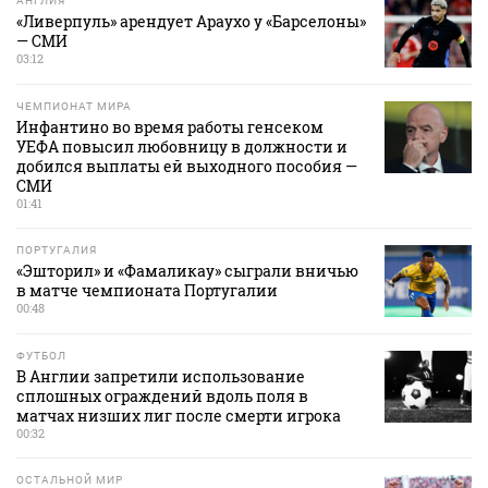
АНГЛИЯ
«Ливерпуль» арендует Араухо у «Барселоны»
— СМИ
03:12
ЧЕМПИОНАТ МИРА
Инфантино во время работы генсеком
УЕФА повысил любовницу в должности и
добился выплаты ей выходного пособия —
СМИ
01:41
ПОРТУГАЛИЯ
«Эшторил» и «Фамаликау» сыграли вничью
в матче чемпионата Португалии
00:48
ФУТБОЛ
В Англии запретили использование
сплошных ограждений вдоль поля в
матчах низших лиг после смерти игрока
00:32
ОСТАЛЬНОЙ МИР