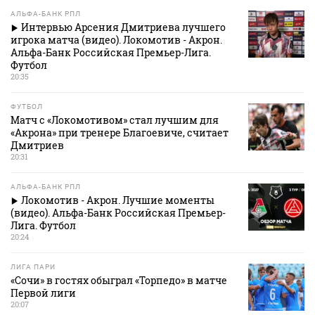
АЛЬФА-БАНК РПЛ
Интервью Арсения Дмитриева лучшего
игрока матча (видео). Локомотив - Акрон.
Альфа-Банк Российская Премьер-Лига.
Футбол
20:35
ФУТБОЛ
Матч с «Локомотивом» стал лучшим для
«Акрона» при тренере Благоевиче, считает
Дмитриев
20:31
АЛЬФА-БАНК РПЛ
Локомотив - Акрон. Лучшие моменты
(видео). Альфа-Банк Российская Премьер-
Лига. Футбол
20:24
ЛИГА ПАРИ
«Сочи» в гостях обыграл «Торпедо» в матче
Первой лиги
20:07