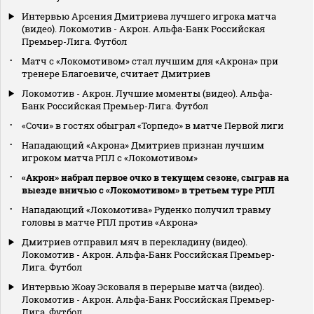
Интервью Арсения Дмитриева лучшего игрока матча
(видео). Локомотив - Акрон. Альфа-Банк Российская
Премьер-Лига. Футбол
Матч с «Локомотивом» стал лучшим для «Акрона» при
тренере Благоевиче, считает Дмитриев
Локомотив - Акрон. Лучшие моменты (видео). Альфа-
Банк Российская Премьер-Лига. Футбол
«Сочи» в гостях обыграл «Торпедо» в матче Первой лиги
Нападающий «Акрона» Дмитриев признан лучшим
игроком матча РПЛ с «Локомотивом»
«Акрон» набрал первое очко в текущем сезоне, сыграв на
выезде вничью с «Локомотивом» в третьем туре РПЛ
Нападающий «Локомотива» Руденко получил травму
головы в матче РПЛ против «Акрона»
Дмитриев отправил мяч в перекладину (видео).
Локомотив - Акрон. Альфа-Банк Российская Премьер-
Лига. Футбол
Интервью Жоау Эсковаля в перерыве матча (видео).
Локомотив - Акрон. Альфа-Банк Российская Премьер-
Лига. Футбол