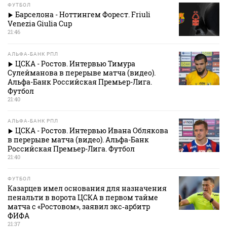
ФУТБОЛ
Барселона - Ноттингем Форест. Friuli
Venezia Giulia Cup
21:46
АЛЬФА-БАНК РПЛ
ЦСКА - Ростов. Интервью Тимура
Сулейманова в перерыве матча (видео).
Альфа-Банк Российская Премьер-Лига.
Футбол
21:40
АЛЬФА-БАНК РПЛ
ЦСКА - Ростов. Интервью Ивана Облякова
в перерыве матча (видео). Альфа-Банк
Российская Премьер-Лига. Футбол
21:40
ФУТБОЛ
Казарцев имел основания для назначения
пенальти в ворота ЦСКА в первом тайме
матча с «Ростовом», заявил экс‑арбитр
ФИФА
21:37