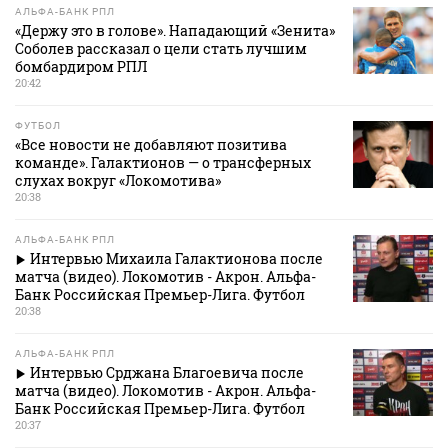
АЛЬФА-БАНК РПЛ
«Держу это в голове». Нападающий «Зенита»
Соболев рассказал о цели стать лучшим
бомбардиром РПЛ
20:42
ФУТБОЛ
«Все новости не добавляют позитива
команде». Галактионов — о трансферных
слухах вокруг «Локомотива»
20:38
АЛЬФА-БАНК РПЛ
Интервью Михаила Галактионова после
матча (видео). Локомотив - Акрон. Альфа-
Банк Российская Премьер-Лига. Футбол
20:38
АЛЬФА-БАНК РПЛ
Интервью Срджана Благоевича после
матча (видео). Локомотив - Акрон. Альфа-
Банк Российская Премьер-Лига. Футбол
20:37