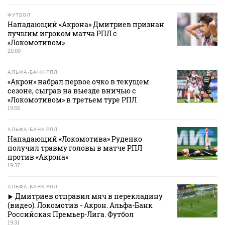
ФУТБОЛ
Нападающий «Акрона» Дмитриев признан
лучшим игроком матча РПЛ с
«Локомотивом»
20:00
АЛЬФА-БАНК РПЛ
«Акрон» набрал первое очко в текущем
сезоне, сыграв на выезде вничью с
«Локомотивом» в третьем туре РПЛ
19:55
АЛЬФА-БАНК РПЛ
Нападающий «Локомотива» Руденко
получил травму головы в матче РПЛ
против «Акрона»
19:37
АЛЬФА-БАНК РПЛ
Дмитриев отправил мяч в перекладину
(видео). Локомотив - Акрон. Альфа-Банк
Российская Премьер-Лига. Футбол
19:31