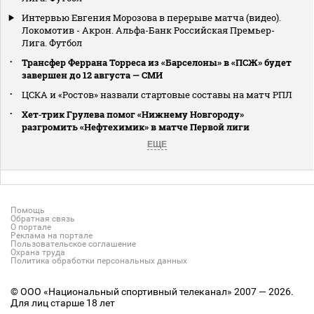
Интервью Евгения Морозова в перерыве матча (видео).
Локомотив - Акрон. Альфа-Банк Российская Премьер-
Лига. Футбол
Трансфер Феррана Торреса из «Барселоны» в «ПСЖ» будет
завершен до 12 августа — СМИ
ЦСКА и «Ростов» назвали стартовые составы на матч РПЛ
Хет‑трик Грулева помог «Нижнему Новгороду»
разгромить «Нефтехимик» в матче Первой лиги
ЕЩЕ
Помощь
Обратная связь
О портале
Реклама на портале
Пользовательское соглашение
Охрана труда
Политика обработки персональных данных
© ООО «Национальный спортивный телеканал» 2007 — 2026.
Для лиц старше 18 лет