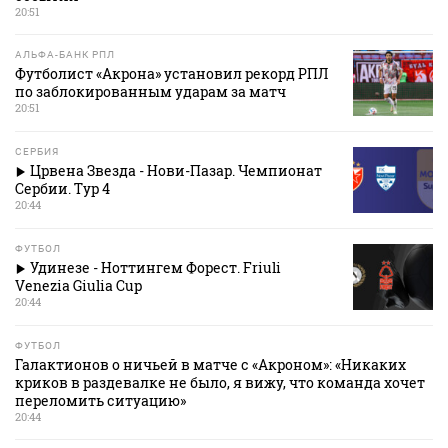
20:51
АЛЬФА-БАНК РПЛ
Футболист «Акрона» установил рекорд РПЛ
по заблокированным ударам за матч
20:51
СЕРБИЯ
Црвена Звезда - Нови-Пазар. Чемпионат
Сербии. Тур 4
20:44
ФУТБОЛ
Удинезе - Ноттингем Форест. Friuli
Venezia Giulia Cup
20:44
ФУТБОЛ
Галактионов о ничьей в матче с «Акроном»: «Никаких
криков в раздевалке не было, я вижу, что команда хочет
переломить ситуацию»
20:44