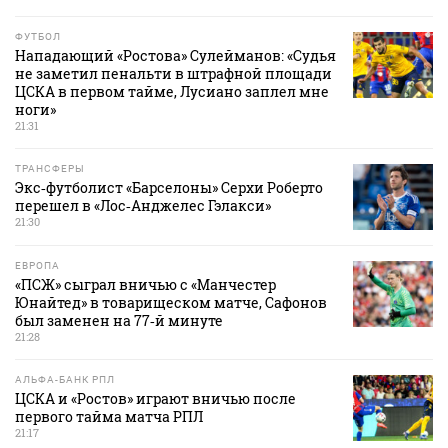
ФУТБОЛ
Нападающий «Ростова» Сулейманов: «Судья
не заметил пенальти в штрафной площади
ЦСКА в первом тайме, Лусиано заплел мне
ноги»
21:31
ТРАНСФЕРЫ
Экс‑футболист «Барселоны» Серхи Роберто
перешел в «Лос‑Анджелес Гэлакси»
21:30
ЕВРОПА
«ПСЖ» сыграл вничью с «Манчестер
Юнайтед» в товарищеском матче, Сафонов
был заменен на 77‑й минуте
21:28
АЛЬФА-БАНК РПЛ
ЦСКА и «Ростов» играют вничью после
первого тайма матча РПЛ
21:17