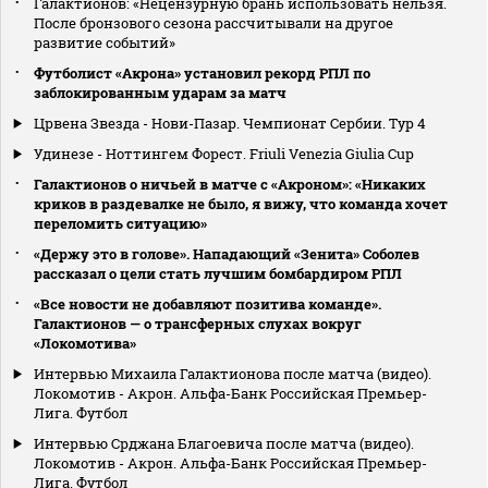
Галактионов: «Нецензурную брань использовать нельзя.
После бронзового сезона рассчитывали на другое
развитие событий»
Футболист «Акрона» установил рекорд РПЛ по
заблокированным ударам за матч
Црвена Звезда - Нови-Пазар. Чемпионат Сербии. Тур 4
Удинезе - Ноттингем Форест. Friuli Venezia Giulia Cup
Галактионов о ничьей в матче с «Акроном»: «Никаких
криков в раздевалке не было, я вижу, что команда хочет
переломить ситуацию»
«Держу это в голове». Нападающий «Зенита» Соболев
рассказал о цели стать лучшим бомбардиром РПЛ
«Все новости не добавляют позитива команде».
Галактионов — о трансферных слухах вокруг
«Локомотива»
Интервью Михаила Галактионова после матча (видео).
Локомотив - Акрон. Альфа-Банк Российская Премьер-
Лига. Футбол
Интервью Срджана Благоевича после матча (видео).
Локомотив - Акрон. Альфа-Банк Российская Премьер-
Лига. Футбол