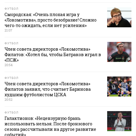
ФУТБОЛ
Смородская: «Очень плохая игра у
«Локомотива», просто безобразие! Сложно
чего‑то ожидать, если нет усиления»
21:07
ФУТБОЛ
Член совета директоров «Локомотива»
Филатов: «Хотел бы, чтобы Батраков играл в
«ПСЖ»
20:54
ФУТБОЛ
Член совета директоров «Локомотива»
Филатов заявил, что считает Баринова
худшим футболистом ЦСКА
20:52
ФУТБОЛ
Галактионов: «Нецензурную брань
использовать нельзя. После бронзового
сезона рассчитывали на другое развитие
событий»