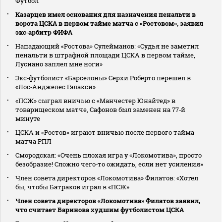
Футбол
Казарцев имел основания для назначения пенальти в
ворота ЦСКА в первом тайме матча с «Ростовом», заявил
экс‑арбитр ФИФА
Нападающий «Ростова» Сулейманов: «Судья не заметил
пенальти в штрафной площади ЦСКА в первом тайме,
Лусиано заплел мне ноги»
Экс‑футболист «Барселоны» Серхи Роберто перешел в
«Лос‑Анджелес Гэлакси»
«ПСЖ» сыграл вничью с «Манчестер Юнайтед» в
товарищеском матче, Сафонов был заменен на 77‑й
минуте
ЦСКА и «Ростов» играют вничью после первого тайма
матча РПЛ
Смородская: «Очень плохая игра у «Локомотива», просто
безобразие! Сложно чего‑то ожидать, если нет усиления»
Член совета директоров «Локомотива» Филатов: «Хотел
бы, чтобы Батраков играл в «ПСЖ»
Член совета директоров «Локомотива» Филатов заявил,
что считает Баринова худшим футболистом ЦСКА