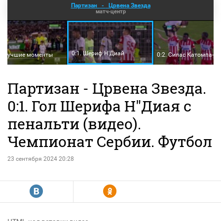
Партизан
-
Црвена Звезда
матч-центр
0:1. Шериф Н'Диай
и лучшие моменты
0:2. Силас Катомпа-М
Партизан - Црвена Звезда.
0:1. Гол Шерифа Н"Диая с
пенальти (видео).
Чемпионат Сербии. Футбол
23 сентября 2024 20:28
R
Y