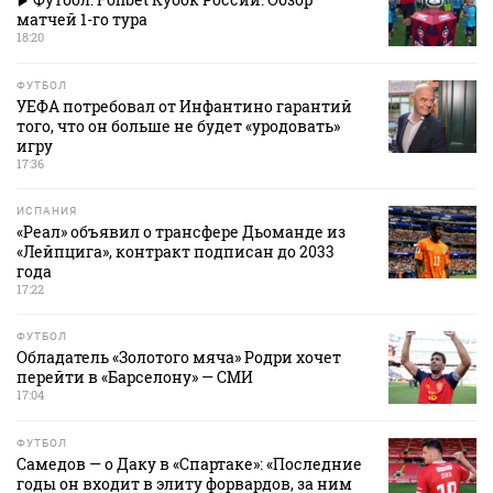
матчей 1-го тура
18:20
ФУТБОЛ
УЕФА потребовал от Инфантино гарантий
того, что он больше не будет «уродовать»
игру
17:36
ИСПАНИЯ
«Реал» объявил о трансфере Дьоманде из
«Лейпцига», контракт подписан до 2033
года
17:22
ФУТБОЛ
Обладатель «Золотого мяча» Родри хочет
перейти в «Барселону» — СМИ
17:04
ФУТБОЛ
Самедов — о Даку в «Спартаке»: «Последние
годы он входит в элиту форвардов, за ним