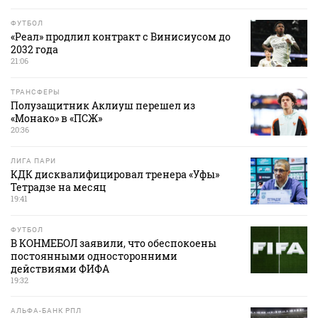
ФУТБОЛ
«Реал» продлил контракт с Винисиусом до
2032 года
21:06
ТРАНСФЕРЫ
Полузащитник Аклиуш перешел из
«Монако» в «ПСЖ»
20:36
ЛИГА ПАРИ
КДК дисквалифицировал тренера «Уфы»
Тетрадзе на месяц
19:41
ФУТБОЛ
В КОНМЕБОЛ заявили, что обеспокоены
постоянными односторонними
действиями ФИФА
19:32
АЛЬФА-БАНК РПЛ