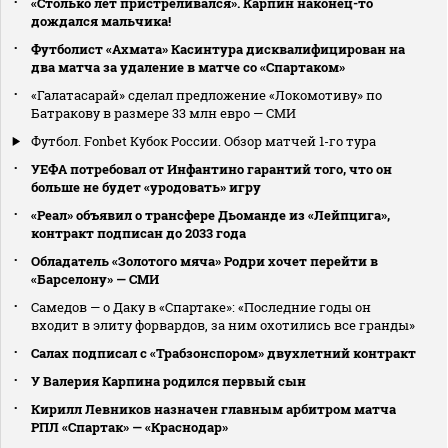
«Столько лет пристреливался». Карпин наконец-то
дождался мальчика!
Футболист «Ахмата» Касинтура дисквалифицирован на
два матча за удаление в матче со «Спартаком»
«Галатасарай» сделал предложение «Локомотиву» по
Батракову в размере 33 млн евро — СМИ
Футбол. Fonbet Кубок России. Обзор матчей 1-го тура
УЕФА потребовал от Инфантино гарантий того, что он
больше не будет «уродовать» игру
«Реал» объявил о трансфере Дьоманде из «Лейпцига»,
контракт подписан до 2033 года
Обладатель «Золотого мяча» Родри хочет перейти в
«Барселону» — СМИ
Самедов — о Даку в «Спартаке»: «Последние годы он
входит в элиту форвардов, за ним охотились все гранды»
Салах подписал с «Трабзонспором» двухлетний контракт
У Валерия Карпина родился первый сын
Кирилл Левников назначен главным арбитром матча
РПЛ «Спартак» — «Краснодар»