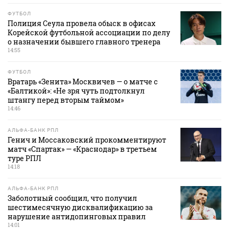
ФУТБОЛ
Полиция Сеула провела обыск в офисах
Корейской футбольной ассоциации по делу
о назначении бывшего главного тренера
14:55
ФУТБОЛ
Вратарь «Зенита» Москвичев — о матче с
«Балтикой»: «Не зря чуть подтолкнул
штангу перед вторым таймом»
14:46
АЛЬФА-БАНК РПЛ
Генич и Моссаковский прокомментируют
матч «Спартак» — «Краснодар» в третьем
туре РПЛ
14:18
АЛЬФА-БАНК РПЛ
Заболотный сообщил, что получил
шестимесячную дисквалификацию за
нарушение антидопинговых правил
14:01