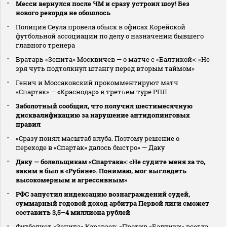
Месси вернулся после ЧМ и сразу устроил шоу! Без
нового рекорда не обошлось
Полиция Сеула провела обыск в офисах Корейской
футбольной ассоциации по делу о назначении бывшего
главного тренера
Вратарь «Зенита» Москвичев — о матче с «Балтикой»: «Не
зря чуть подтолкнул штангу перед вторым таймом»
Генич и Моссаковский прокомментируют матч
«Спартак» — «Краснодар» в третьем туре РПЛ
Заболотный сообщил, что получил шестимесячную
дисквалификацию за нарушение антидопинговых
правил
«Сразу понял масштаб клуба. Поэтому решение о
переходе в «Спартак» далось быстро» — Даку
Даку — болельщикам «Спартака»: «Не судите меня за то,
каким я был в «Рубине». Понимаю, мог выглядеть
высокомерным и агрессивным»
РФС запустил индексацию вознаграждений судей,
суммарный годовой доход арбитра Первой лиги сможет
составить 3,5–4 миллиона рублей
Футболист «Зенита» Караваев: «Против «Балтики» всегда