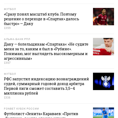
ФУТБОЛ
«Сразу понял масштаб клуба. Поэтому
решение о переходе в «Спартак» далось
быстро» — Даку
13:59
АЛЬФА-БАНК РПЛ
Даку — болельщикам «Спартака»: «Не судите
меня за то, каким я был в «Рубине».
Понимаю, мог выглядеть высокомерным и
агрессивным»
13:57
ФУТБОЛ
РФС запустил индексацию вознаграждений
судей, суммарный годовой доход арбитра
Первой лиги сможет составить 3,5–4
миллиона рублей
13:16
FONBET КУБОК РОССИИ
Футболист «Зенита» Караваев: «Против