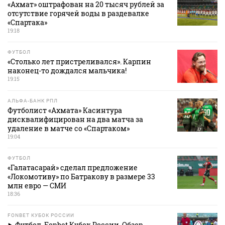
«Ахмат» оштрафован на 20 тысяч рублей за
отсутствие горячей воды в раздевалке
«Спартака»
19:18
ФУТБОЛ
«Столько лет пристреливался». Карпин
наконец-то дождался мальчика!
19:15
АЛЬФА-БАНК РПЛ
Футболист «Ахмата» Касинтура
дисквалифицирован на два матча за
удаление в матче со «Спартаком»
19:04
ФУТБОЛ
«Галатасарай» сделал предложение
«Локомотиву» по Батракову в размере 33
млн евро — СМИ
18:36
FONBET КУБОК РОССИИ
Футбол. Fonbet Кубок России. Обзор