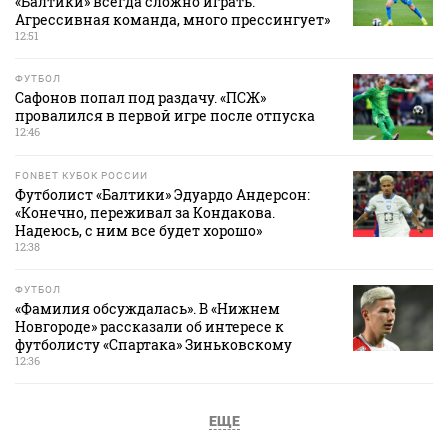
«Балтики» всегда сложно играть.
Агрессивная команда, много прессингует»
12:51
ФУТБОЛ
Сафонов попал под раздачу. «ПСЖ»
провалился в первой игре после отпуска
12:46
FONBET КУБОК РОССИИ
Футболист «Балтики» Эдуардо Андерсон:
«Конечно, переживал за Кондакова.
Надеюсь, с ним все будет хорошо»
12:38
ФУТБОЛ
«Фамилия обсуждалась». В «Нижнем
Новгороде» рассказали об интересе к
футболисту «Спартака» Зиньковскому
12:36
ЕЩЕ