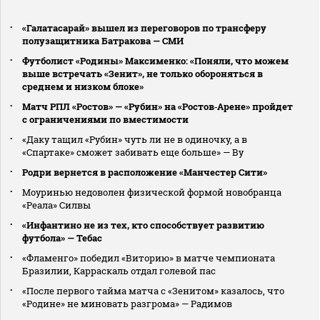
«Галатасарай» вышел из переговоров по трансферу
полузащитника Батракова — СМИ
Футболист «Родины» Максименко: «Поняли, что можем
выше встречать «Зенит», не только обороняться в
среднем и низком блоке»
Матч РПЛ «Ростов» — «Рубин» на «Ростов‑Арене» пройдет
с ограничениями по вместимости
«Даку тащил «Рубин» чуть ли не в одиночку, а в
«Спартаке» сможет забивать еще больше» — Ву
Родри вернется в расположение «Манчестер Сити»
Моуринью недоволен физической формой новобранца
«Реала» Силвы
«Инфантино не из тех, кто способствует развитию
футбола» — Тебас
«Фламенго» победил «Виторию» в матче чемпионата
Бразилии, Карраскаль отдал голевой пас
«После первого тайма матча с «Зенитом» казалось, что
«Родине» не миновать разгрома» — Радимов