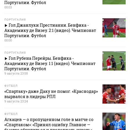
Португалии. Футбол
00:03
ПОРТУГАЛИЯ
Гол Джанлуки Престианни. Бенфика -
Академику де Визеу. 2:1 (видео). Чемпионат
Португалии. Футбол
00:00
ПОРТУГАЛИЯ
Гол Рубена Перейры. Бенфика -
Академику де Визеу. 1:1 (видео). Чемпионат
Португалии. Футбол
9 августа 23:58
ФУТБОЛ
«Спартаку» даже Даку не помог. «Краснодар»
вырвался в лидеры РПЛ
9 августа 23:24
ФУТБОЛ
Агкацев — о пропущенном голе в матче со
«Спартаком»: «Принял ошибку. Главное —
быстро обнулиться и продолжать играть»