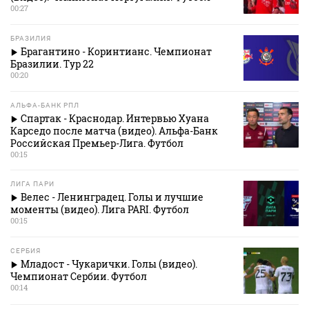
00:27
БРАЗИЛИЯ
Брагантино - Коринтианс. Чемпионат
Бразилии. Тур 22
00:20
АЛЬФА-БАНК РПЛ
Спартак - Краснодар. Интервью Хуана
Карседо после матча (видео). Альфа-Банк
Российская Премьер-Лига. Футбол
00:15
ЛИГА ПАРИ
Велес - Ленинградец. Голы и лучшие
моменты (видео). Лига PARI. Футбол
00:15
СЕРБИЯ
Младост - Чукарички. Голы (видео).
Чемпионат Сербии. Футбол
00:14