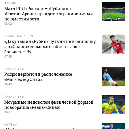
ФУТБОЛ
Матч РПЛ «Ростов» — «Рубин» на
«Ростов‑Арене» пройдет с ограничениями
по вместимости
08:02
АЛЬФА-БАНК РПЛ
«Даку тащил «Рубин» чуть ли не в одиночку,
а в «Спартаке» сможет забивать еще
больше» — Ву
07:48
ТРАНСФЕРЫ
Родри вернется в расположение
«Манчестер Сити»
06:49
ТРАНСФЕРЫ
Моуринью недоволен физической формой
новобранца «Реала» Силвы
06:07
ФУТБОЛ