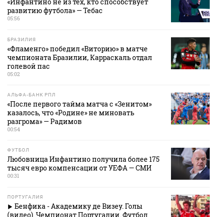
«Инфантино не из тех, кто способствует
развитию футбола» — Тебас
05:56
БРАЗИЛИЯ
«Фламенго» победил «Виторию» в матче
чемпионата Бразилии, Карраскаль отдал
голевой пас
05:02
АЛЬФА-БАНК РПЛ
«После первого тайма матча с «Зенитом»
казалось, что «Родине» не миновать
разгрома» — Радимов
00:54
ФУТБОЛ
Любовница Инфантино получила более 175
тысяч евро компенсации от УЕФА — СМИ
00:31
ПОРТУГАЛИЯ
Бенфика - Академику де Визеу. Голы
(видео). Чемпионат Португалии. Футбол