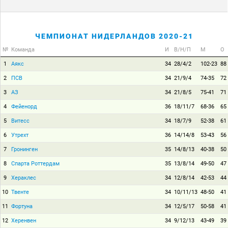
ЧЕМПИОНАТ НИДЕРЛАНДОВ 2020-21
№
Команда
И
В/Н/П
М
О
1
Аякс
34
28/4/2
102-23
88
2
ПСВ
34
21/9/4
74-35
72
3
АЗ
34
21/8/5
75-41
71
4
Фейенорд
36
18/11/7
68-36
65
5
Витесс
34
18/7/9
52-38
61
6
Утрехт
36
14/14/8
53-43
56
7
Гронинген
35
14/8/13
40-38
50
8
Спарта Роттердам
35
13/8/14
49-50
47
9
Хераклес
34
12/8/14
42-53
44
10
Твенте
34
10/11/13
48-50
41
11
Фортуна
34
12/5/17
50-58
41
12
Херенвен
34
9/12/13
43-49
39