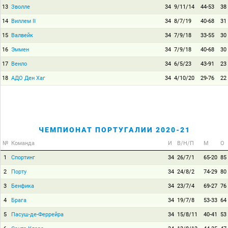
13
Зволле
34
9/11/14
44-53
38
14
Виллем II
34
8/7/19
40-68
31
15
Валвейк
34
7/9/18
33-55
30
16
Эммен
34
7/9/18
40-68
30
17
Венло
34
6/5/23
43-91
23
18
АДО Ден Хаг
34
4/10/20
29-76
22
ЧЕМПИОНАТ ПОРТУГАЛИИ 2020-21
№
Команда
И
В/Н/П
М
О
1
Спортинг
34
26/7/1
65-20
85
2
Порту
34
24/8/2
74-29
80
3
Бенфика
34
23/7/4
69-27
76
4
Брага
34
19/7/8
53-33
64
5
Пасуш-де-Феррейра
34
15/8/11
40-41
53