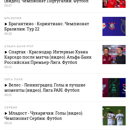
(видео). Чемпионат Португалии. Футбол
00:27
БРАЗИЛИЯ
Брагантино - Коринтианс. Чемпионат
Бразилии. Тур 22
00:20
АЛЬФА-БАНК РПЛ
Спартак - Краснодар. Интервью Хуана
Карседо после матча (видео). Альфа-Банк
Российская Премьер-Лига. Футбол
00:15
ЛИГА ПАРИ
Велес - Ленинградец. Голы и лучшие
моменты (видео). Лига PARI. Футбол
00:15
СЕРБИЯ
Младост - Чукарички. Голы (видео).
Чемпионат Сербии. Футбол
00:14