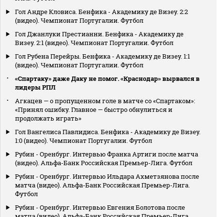
Гол Андре Кловиса. Бенфика - Академику де Визеу. 2:2
(видео). Чемпионат Португалии. Футбол
Гол Джанлуки Престианни. Бенфика - Академику де
Визеу. 2:1 (видео). Чемпионат Португалии. Футбол
Гол Рубена Перейры. Бенфика - Академику де Визеу. 1:1
(видео). Чемпионат Португалии. Футбол
«Спартаку» даже Даку не помог. «Краснодар» вырвался в
лидеры РПЛ
Агкацев — о пропущенном голе в матче со «Спартаком»:
«Принял ошибку. Главное — быстро обнулиться и
продолжать играть»
Гол Вангелиса Павлидиса. Бенфика - Академику де Визеу.
1:0 (видео). Чемпионат Португалии. Футбол
Рубин - Оренбург. Интервью Франка Артиги после матча
(видео). Альфа-Банк Российская Премьер-Лига. Футбол
Рубин - Оренбург. Интервью Ильдара Ахметзянова после
матча (видео). Альфа-Банк Российская Премьер-Лига.
Футбол
Рубин - Оренбург. Интервью Евгения Болотова после
матча (видео). Альфа-Банк Российская Премьер-Лига.