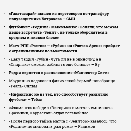
«Галатасарай» вышел из переговоров по трансферу
полузащитника Батракова — СМИ
Футболист «Родины» Максименко: «Поняли, что можем
выше встречать «Зенит», не только обороняться в
среднем и низком блоке»
Матч РПЛ «Ростов» — «Рубин» на «Ростов‑Арене» пройдет
с ограничениями по вместимости
«Даку тащил «Рубин» чуть ли не в одиночку, а в
«Спартаке» сможет забивать еще больше» — Ву
Родри вернется в расположение «Манчестер Сити»
Моуринью недоволен физической формой новобранца
«Реала» Силвы
«Инфантино не из тех, кто способствует развитию
футбола» — Тебас
«Фламенго» победил «Виторию» в матче чемпионата
Бразилии, Карраскаль отдал голевой пас
«После первого тайма матча с «Зенитом» казалось, что
«Родине» не миновать разгрома» — Радимов