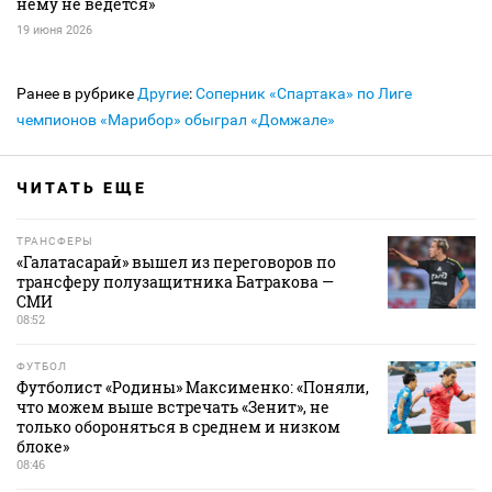
нему не ведется»
19 июня 2026
Ранее в рубрике
Другие
:
Соперник «Спартака» по Лиге
чемпионов «Марибор» обыграл «Домжале»
ЧИТАТЬ ЕЩЕ
ТРАНСФЕРЫ
«Галатасарай» вышел из переговоров по
трансферу полузащитника Батракова —
СМИ
08:52
ФУТБОЛ
Футболист «Родины» Максименко: «Поняли,
что можем выше встречать «Зенит», не
только обороняться в среднем и низком
блоке»
08:46