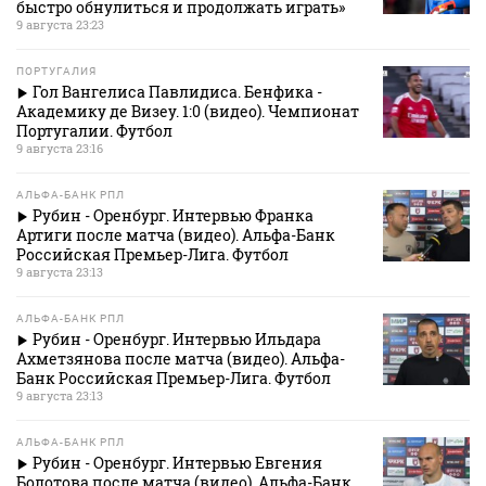
быстро обнулиться и продолжать играть»
9 августа 23:23
ПОРТУГАЛИЯ
Гол Вангелиса Павлидиса. Бенфика -
Академику де Визеу. 1:0 (видео). Чемпионат
Португалии. Футбол
9 августа 23:16
АЛЬФА-БАНК РПЛ
Рубин - Оренбург. Интервью Франка
Артиги после матча (видео). Альфа-Банк
Российская Премьер-Лига. Футбол
9 августа 23:13
АЛЬФА-БАНК РПЛ
Рубин - Оренбург. Интервью Ильдара
Ахметзянова после матча (видео). Альфа-
Банк Российская Премьер-Лига. Футбол
9 августа 23:13
АЛЬФА-БАНК РПЛ
Рубин - Оренбург. Интервью Евгения
Болотова после матча (видео). Альфа-Банк