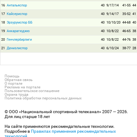
16
Антальяспор
40
9/17/14
41-55
44
17
Кайсериспор
40
9/14/17
35-52
41
18
Эрзурумспор ББ
40
10/10/20
44-68
40
19
Анкарагюджю
40
10/8/22
46-65
38
20
Генчлербирлиги
40
10/8/22
44-76
38
21
Денизлиспор
40
6/10/24
38-77
28
Помощь
Обратная связь
О портале
Реклама на портале
Пользовательское соглашение
Охрана труда
Политика обработки персональных данных
© ООО «Национальный спортивный телеканал» 2007 — 2026.
Для лиц старше 18 лет
На сайте применяются рекомендательные технологии.
Подробнее в
Правилах применения рекомендательных
технологий