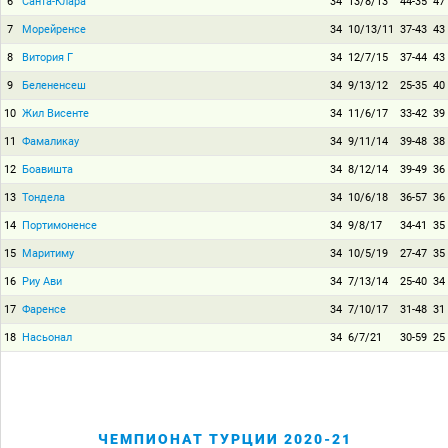
6
Санта-Клара
34
13/8/13
44-35
47
7
Морейренсе
34
10/13/11
37-43
43
8
Витория Г
34
12/7/15
37-44
43
9
Белененсеш
34
9/13/12
25-35
40
10
Жил Висенте
34
11/6/17
33-42
39
11
Фамаликау
34
9/11/14
39-48
38
12
Боавишта
34
8/12/14
39-49
36
13
Тондела
34
10/6/18
36-57
36
14
Портимоненсе
34
9/8/17
34-41
35
15
Маритиму
34
10/5/19
27-47
35
16
Риу Ави
34
7/13/14
25-40
34
17
Фаренсе
34
7/10/17
31-48
31
18
Насьонал
34
6/7/21
30-59
25
ЧЕМПИОНАТ ТУРЦИИ 2020-21