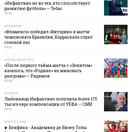
«Инфантино не из тех, кто способствует
развитию футбола» — Тебас
05:56
БРАЗИЛИЯ
«Фламенго» победил «Виторию» в матче
чемпионата Бразилии, Карраскаль отдал
голевой пас
05:02
АЛЬФА-БАНК РПЛ
«После первого тайма матча с «Зенитом»
казалось, что «Родине» не миновать
разгрома» — Радимов
00:54
ФУТБОЛ
Любовница Инфантино получила более 175
тысяч евро компенсации от УЕФА — СМИ
00:31
ПОРТУГАЛИЯ
Бенфика - Академику де Визеу. Голы