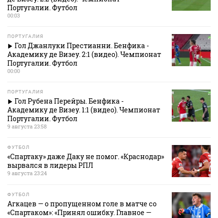
Португалии. Футбол
00:03
ПОРТУГАЛИЯ
Гол Джанлуки Престианни. Бенфика -
Академику де Визеу. 2:1 (видео). Чемпионат
Португалии. Футбол
00:00
ПОРТУГАЛИЯ
Гол Рубена Перейры. Бенфика -
Академику де Визеу. 1:1 (видео). Чемпионат
Португалии. Футбол
9 августа 23:58
ФУТБОЛ
«Спартаку» даже Даку не помог. «Краснодар»
вырвался в лидеры РПЛ
9 августа 23:24
ФУТБОЛ
Агкацев — о пропущенном голе в матче со
«Спартаком»: «Принял ошибку. Главное —