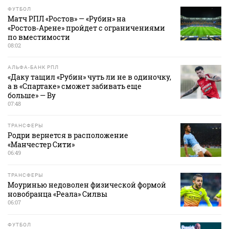
ФУТБОЛ
Матч РПЛ «Ростов» — «Рубин» на
«Ростов‑Арене» пройдет с ограничениями
по вместимости
08:02
АЛЬФА-БАНК РПЛ
«Даку тащил «Рубин» чуть ли не в одиночку,
а в «Спартаке» сможет забивать еще
больше» — Ву
07:48
ТРАНСФЕРЫ
Родри вернется в расположение
«Манчестер Сити»
06:49
ТРАНСФЕРЫ
Моуринью недоволен физической формой
новобранца «Реала» Силвы
06:07
ФУТБОЛ