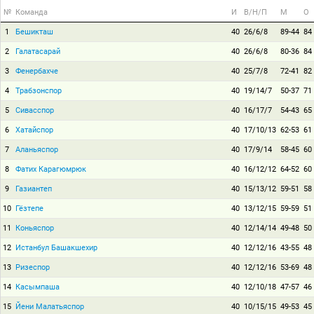
№
Команда
И
В/Н/П
М
О
1
Бешикташ
40
26/6/8
89-44
84
2
Галатасарай
40
26/6/8
80-36
84
3
Фенербахче
40
25/7/8
72-41
82
4
Трабзонспор
40
19/14/7
50-37
71
5
Сивасспор
40
16/17/7
54-43
65
6
Хатайспор
40
17/10/13
62-53
61
7
Аланьяспор
40
17/9/14
58-45
60
8
Фатих Карагюмрюк
40
16/12/12
64-52
60
9
Газиантеп
40
15/13/12
59-51
58
10
Гёзтепе
40
13/12/15
59-59
51
11
Коньяспор
40
12/14/14
49-48
50
12
Истанбул Башакшехир
40
12/12/16
43-55
48
13
Ризеспор
40
12/12/16
53-69
48
14
Касымпаша
40
12/10/18
47-57
46
15
Йени Малатьяспор
40
10/15/15
49-53
45