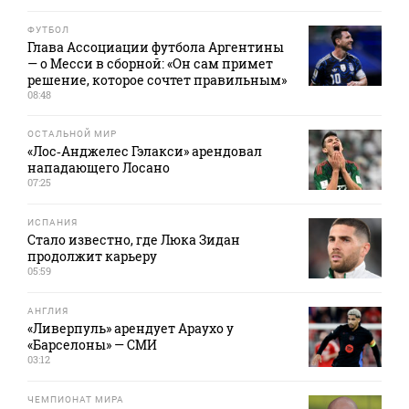
ФУТБОЛ
Глава Ассоциации футбола Аргентины
— о Месси в сборной: «Он сам примет
решение, которое сочтет правильным»
08:48
ОСТАЛЬНОЙ МИР
«Лос‑Анджелес Гэлакси» арендовал
нападающего Лосано
07:25
ИСПАНИЯ
Стало известно, где Люка Зидан
продолжит карьеру
05:59
АНГЛИЯ
«Ливерпуль» арендует Араухо у
«Барселоны» — СМИ
03:12
ЧЕМПИОНАТ МИРА