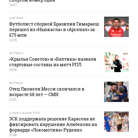
14:37
АНГЛИЯ
Футболист сборной Бразилии Гимараеш
перешел из «Ньюкасла» в «Арсенал» за
£75 млн
14:35
ФУТБОЛ
«Крылья Советов» и «Балтика» назвали
стартовые составы на матч РПЛ
14:16
ФУТБОЛ
Отец Лионеля Месси скончался в
возрасте 68 лет — СМИ
13:51
АЛЬФА-БАНК РПЛ
ЭСК поддержала решение Карасева не
фиксировать нарушение Алибекова на
форварде «Локомотива» Руденко
12:46