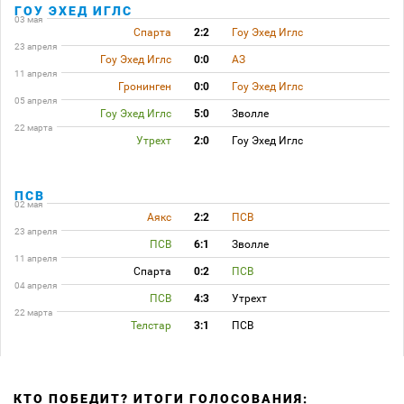
ГОУ ЭХЕД ИГЛС
03 мая
Спарта
2:2
Гоу Эхед Иглс
23 апреля
Гоу Эхед Иглс
0:0
АЗ
11 апреля
Гронинген
0:0
Гоу Эхед Иглс
05 апреля
Гоу Эхед Иглс
5:0
Зволле
22 марта
Утрехт
2:0
Гоу Эхед Иглс
ПСВ
02 мая
Аякс
2:2
ПСВ
23 апреля
ПСВ
6:1
Зволле
11 апреля
Спарта
0:2
ПСВ
04 апреля
ПСВ
4:3
Утрехт
22 марта
Телстар
3:1
ПСВ
КТО ПОБЕДИТ? ИТОГИ ГОЛОСОВАНИЯ: