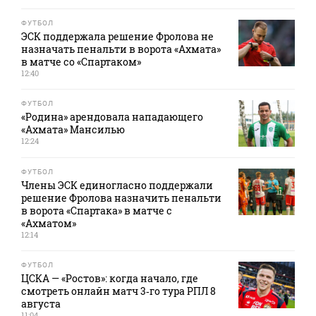
ФУТБОЛ
ЭСК поддержала решение Фролова не
назначать пенальти в ворота «Ахмата»
в матче со «Спартаком»
12:40
ФУТБОЛ
«Родина» арендовала нападающего
«Ахмата» Мансилью
12:24
ФУТБОЛ
Члены ЭСК единогласно поддержали
решение Фролова назначить пенальти
в ворота «Спартака» в матче с
«Ахматом»
12:14
ФУТБОЛ
ЦСКА — «Ростов»: когда начало, где
смотреть онлайн матч 3‑го тура РПЛ 8
августа
11:04