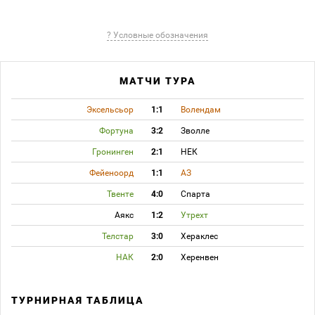
? Условные обозначения
МАТЧИ ТУРА
Эксельсьор
1:1
Волендам
Фортуна
3:2
Зволле
Гронинген
2:1
НЕК
Фейеноорд
1:1
АЗ
Твенте
4:0
Спарта
Аякс
1:2
Утрехт
Телстар
3:0
Хераклес
НАК
2:0
Херенвен
ТУРНИРНАЯ ТАБЛИЦА