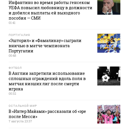
Инфантино во время работы генсеком
УЕФА повысил любовницу в должности
и добился выплаты ей выходного
пособия — СМИ
01:41
ПОРТУГАЛИЯ
«Эшторил» и «Фамаликау» сыграли
вничью в матче чемпионата
Португалии
00:48
ФУТБОЛ
В Англии запретили использование
сплошных ограждений вдоль поля в
матчах низших лиг после смерти
игрока
00:32
ОСТАЛЬНОЙ МИР
В «Интер Майами» рассказали об «эре
после Месси»
7 августа 23:37