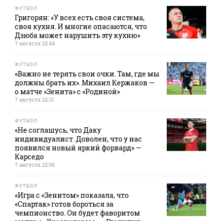
ФУТБОЛ
Григорян: «У всех есть своя система,
своя кухня. И многие опасаются, что
Дзюба может нарушить эту кухню»
7 августа 22:44
ФУТБОЛ
«Важно не терять свои очки. Там, где мы
должны брать их». Михаил Кержаков —
о матче «Зенита» с «Родиной»
7 августа 22:31
ФУТБОЛ
«Не соглашусь, что Даку
индивидуалист. Доволен, что у нас
появился новый яркий форвард» —
Карседо
7 августа 22:06
ФУТБОЛ
«Игра с «Зенитом» показала, что
«Спартак» готов бороться за
чемпионство. Он будет фаворитом