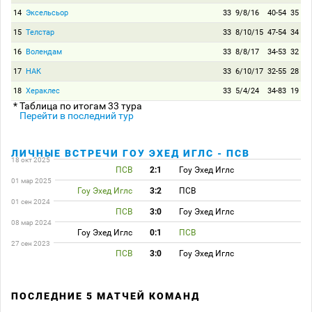
14
Эксельсьор
33
9/8/16
40-54
35
15
Телстар
33
8/10/15
47-54
34
16
Волендам
33
8/8/17
34-53
32
17
НАК
33
6/10/17
32-55
28
18
Хераклес
33
5/4/24
34-83
19
* Таблица по итогам 33 тура
Перейти в последний тур
ЛИЧНЫЕ ВСТРЕЧИ ГОУ ЭХЕД ИГЛС - ПСВ
18 окт 2025
ПСВ
2:1
Гоу Эхед Иглс
01 мар 2025
Гоу Эхед Иглс
3:2
ПСВ
01 сен 2024
ПСВ
3:0
Гоу Эхед Иглс
08 мар 2024
Гоу Эхед Иглс
0:1
ПСВ
27 сен 2023
ПСВ
3:0
Гоу Эхед Иглс
ПОСЛЕДНИЕ 5 МАТЧЕЙ КОМАНД