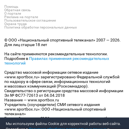
Помощь
Обратная связь
О портале
Реклама на портале
Пользовательское соглашение
Охрана труда
Политика обработки персональных данных
© ООО «Национальный спортивный телеканал» 2007 — 2026.
Для лиц старше 18 лет
На сайте применяются рекомендательные технологии.
Подробнее в
Правилах применения рекомендательных
технологий
Средство массовой информации сетевое издание
«www.sportbox.ru» зарегистрировано Федеральной службой
по надзору в сфере связи, информационных технологий
и массовых коммуникаций (Роскомнадзор).
Свидетельство о регистрации средства массовой информации
Эл № ФС77-72613 от 04.04.2018
Название — www.sportbox.ru
Учредитель (соучредители) СМИ сетевого издания
«www.sportbox.ru»: ООО «Национальный спортивный
телеканал»
Главный редактор СМИ сетевого издания «www.sportbox.ru»:
Конов В.А.
Мы используем файлы Сookie для корректной работы веб-сайта.
Номер телефона редакции СМИ сетевого издания