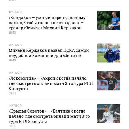
ФУТБОЛ
«Кондаков — умный парень, поэтому
важно, чтобы голова не страдала» —
тренер «Зенита» Михаил Кержаков
10:53
ФУТБОЛ
Михаил Кержаков назвал ЦСКА самой
неудобной командой для «Зенита»
10:49
ФУТБОЛ
«Локомотив» — «Акрон»: когда начало,
где смотреть онлайн матч 3‑го тура РПЛ
8 августа
09:33
ФУТБОЛ
«Крылья Советов» — «Балтика»: когда
начало, где смотреть онлайн матч 3‑го
тура РПЛ 8 августа
08:56