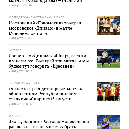
матча с «Краснодаром» — Гладилин
7 августа 21:56
МОЛОДЕЖНАЯ ФУТБОЛЬНАЯ ЛИГА
Московский «Локомотив» обыграл
московское «Динамо» в матче
Молодежной лиги
7 августа 21:03
ФУТБОЛ
Ловчев — о «Динамо»: «Шварц, заткни
им всем рот. Выиграй три матча, и мы
будем тут говорить: «Красавец»
7 августа 20:22
LEON-ВТОРАЯ ЛИГА
«Алания» проведет первый матч на
обновленном Республиканском
стадионе «Спартак» 15 августа
7 августа 20:18
ФУТБОЛ
Экс‑футболист «Ростова» Новосельцев
рассказал, что не может забрать