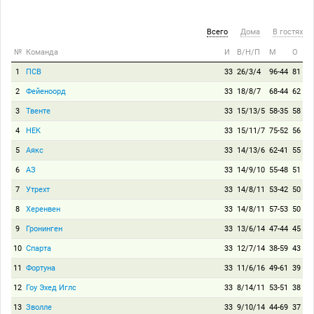
Всего
Дома
В гостях
№
Команда
И
В/Н/П
М
О
1
ПСВ
33
26/3/4
96-44
81
2
Фейеноорд
33
18/8/7
68-44
62
3
Твенте
33
15/13/5
58-35
58
4
НЕК
33
15/11/7
75-52
56
5
Аякс
33
14/13/6
62-41
55
6
АЗ
33
14/9/10
55-48
51
7
Утрехт
33
14/8/11
53-42
50
8
Херенвен
33
14/8/11
57-53
50
9
Гронинген
33
13/6/14
47-44
45
10
Спарта
33
12/7/14
38-59
43
11
Фортуна
33
11/6/16
49-61
39
12
Гоу Эхед Иглс
33
8/14/11
53-51
38
13
Зволле
33
9/10/14
44-69
37