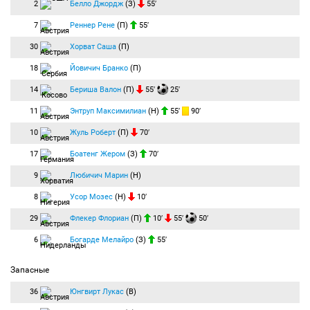
2
Белло Джордж
(З)
55′
7
Реннер Рене
(П)
55′
30
Хорват Саша
(П)
18
Йовичич Бранко
(П)
14
Бериша Валон
(П)
55′
25′
11
Энтруп Максимилиан
(Н)
55′
90′
10
Жуль Роберт
(П)
70′
17
Боатенг Жером
(З)
70′
9
Любичич Марин
(Н)
8
Усор Мозес
(Н)
10′
29
Флекер Флориан
(П)
10′
55′
50′
6
Богарде Мелайро
(З)
55′
Запасные
36
Юнгвирт Лукас
(В)