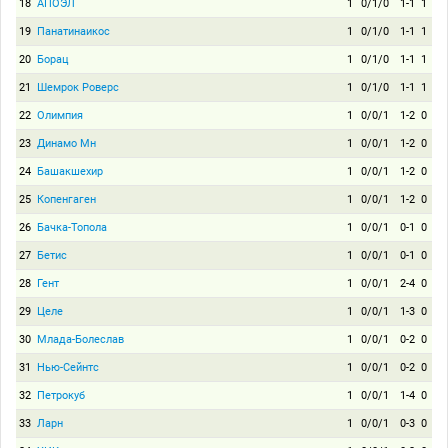
18
АПОЭЛ
1
0/1/0
1-1
1
19
Панатинаикос
1
0/1/0
1-1
1
20
Борац
1
0/1/0
1-1
1
21
Шемрок Роверс
1
0/1/0
1-1
1
22
Олимпия
1
0/0/1
1-2
0
23
Динамо Мн
1
0/0/1
1-2
0
24
Башакшехир
1
0/0/1
1-2
0
25
Копенгаген
1
0/0/1
1-2
0
26
Бачка-Топола
1
0/0/1
0-1
0
27
Бетис
1
0/0/1
0-1
0
28
Гент
1
0/0/1
2-4
0
29
Целе
1
0/0/1
1-3
0
30
Млада-Болеслав
1
0/0/1
0-2
0
31
Нью-Сейнтс
1
0/0/1
0-2
0
32
Петрокуб
1
0/0/1
1-4
0
33
Ларн
1
0/0/1
0-3
0