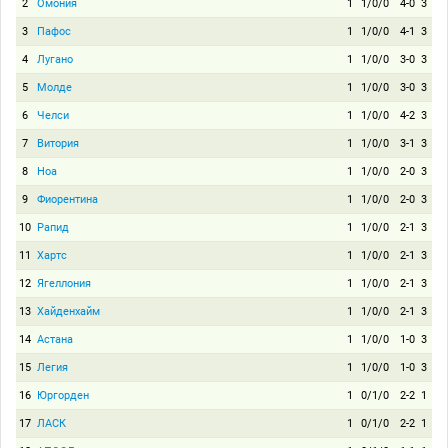
2
Омония
1
1/0/0
4-0
3
3
Пафос
1
1/0/0
4-1
3
4
Лугано
1
1/0/0
3-0
3
5
Молде
1
1/0/0
3-0
3
6
Челси
1
1/0/0
4-2
3
7
Витория
1
1/0/0
3-1
3
8
Ноа
1
1/0/0
2-0
3
9
Фиорентина
1
1/0/0
2-0
3
10
Рапид
1
1/0/0
2-1
3
11
Хартс
1
1/0/0
2-1
3
12
Ягеллония
1
1/0/0
2-1
3
13
Хайденхайм
1
1/0/0
2-1
3
14
Астана
1
1/0/0
1-0
3
15
Легия
1
1/0/0
1-0
3
16
Юргорден
1
0/1/0
2-2
1
17
ЛАСК
1
0/1/0
2-2
1