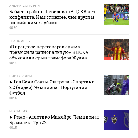
АЛЬФА-БАНК РПЛ
Бабаев о работе Шевелева: «В ЦСКА нет
конфликта. Нам сложнее, чем другим
российским клубам»
00:30
ТРАНСФЕРЫ
«В процессе переговоров сумма
превысила рациональную». В ЦСКА
объяснили срыв трансфера Жуана
00:20
ПОРТУГАЛИЯ
Гол Бени Соузы. Эштрела - Спортинг.
2:2 (видео). Чемпионат Португалии.
Футбол
00:16
БРАЗИЛИЯ
Ремо - Атлетико Минейро. Чемпионат
Бразилии. Тур 22
00:15