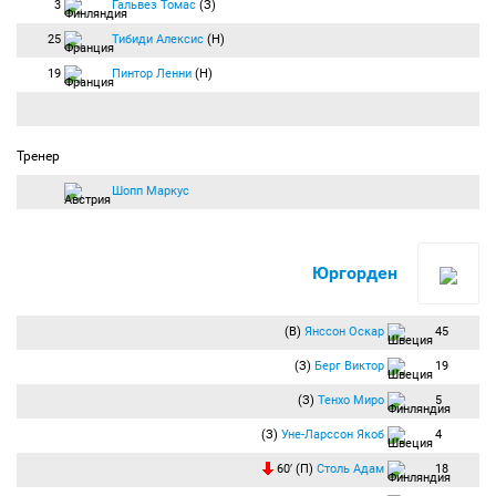
3
Гальвез Томас
(З)
25
Тибиди Алексис
(Н)
19
Пинтор Ленни
(Н)
Тренер
Шопп Маркус
Юргорден
(В)
Янссон Оскар
45
(З)
Берг Виктор
19
(З)
Тенхо Миро
5
(З)
Уне-Ларссон Якоб
4
60′ (П)
Столь Адам
18