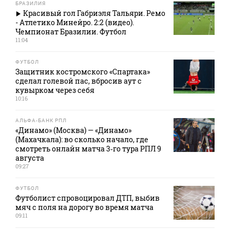
БРАЗИЛИЯ
Красивый гол Габриэля Тальяри. Ремо
- Атлетико Минейро. 2:2 (видео).
Чемпионат Бразилии. Футбол
11:04
ФУТБОЛ
Защитник костромского «Спартака»
сделал голевой пас, вбросив аут с
кувырком через себя
10:16
АЛЬФА-БАНК РПЛ
«Динамо» (Москва) — «Динамо»
(Махачкала): во сколько начало, где
смотреть онлайн матча 3‑го тура РПЛ 9
августа
09:27
ФУТБОЛ
Футболист спровоцировал ДТП, выбив
мяч с поля на дорогу во время матча
09:11