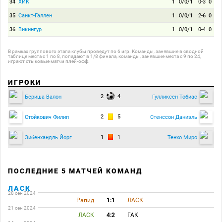
34
ХИК
1
0/0/1
0-3
0
35
Санкт-Галлен
1
0/0/1
2-6
0
36
Викингур
1
0/0/1
0-4
0
В рамках группового этапа клубы проведут по 6 игр. Команды, занявшие в сводной
таблице места с 1 по 8, попадают в 1/8 финала, команды, занявшие места с 9 по 24,
играют стыковые матчи плей-офф.
ИГРОКИ
2
4
Бериша Валон
Гулликсен Тобиас
2
5
Стойкович Филип
Стенссон Даниэль
1
1
Зибенхандль Йорг
Тенхо Миро
ПОСЛЕДНИЕ 5 МАТЧЕЙ КОМАНД
ЛАСК
28 сен 2024
Рапид
1:1
ЛАСК
21 сен 2024
ЛАСК
4:2
ГАК