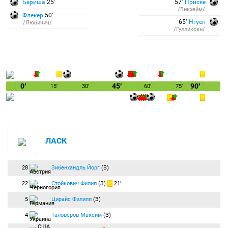
Бериша
25′
57′
Приске
/Викхейм/
Флекер
50′
65′
Нгуен
/Любичич/
/Гулликсен/
0′
45′
90′
15′
30′
60′
75′
ЛАСК
28
Зибенхандль Йорг
(В)
22
Стойкович Филип
(З)
21′
5
Цирайс Филипп
(З)
4
Таловеров Максим
(З)