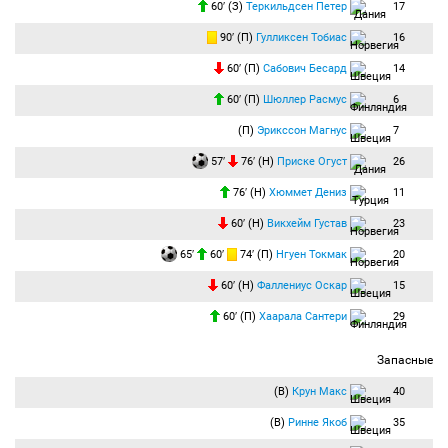
60′ (З)
Теркильдсен Петер
17
90′ (П)
Гулликсен Тобиас
16
60′ (П)
Сабович Бесард
14
60′ (П)
Шюллер Расмус
6
(П)
Эрикссон Магнус
7
57′
76′ (Н)
Приске Огуст
26
76′ (Н)
Хюммет Дениз
11
60′ (Н)
Викхейм Густав
23
65′
60′
74′ (П)
Нгуен Токмак
20
60′ (Н)
Фаллениус Оскар
15
60′ (П)
Хаарала Сантери
29
Запасные
(В)
Крун Макс
40
(В)
Ринне Якоб
35