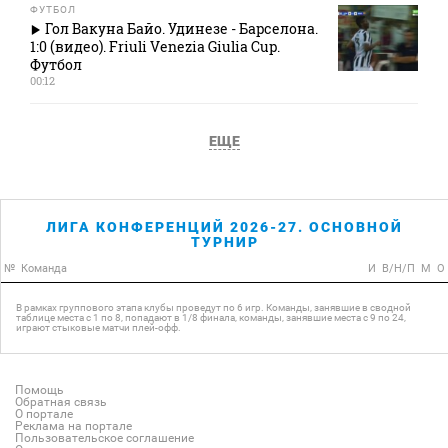
ФУТБОЛ
Гол Вакуна Байо. Удинезе - Барселона.
1:0 (видео). Friuli Venezia Giulia Cup.
Футбол
00:12
ЕЩЕ
ЛИГА КОНФЕРЕНЦИЙ 2026-27. ОСНОВНОЙ
ТУРНИР
№
Команда
И
В/Н/П
М
О
В рамках группового этапа клубы проведут по 6 игр. Команды, занявшие в сводной
таблице места с 1 по 8, попадают в 1/8 финала, команды, занявшие места с 9 по 24,
играют стыковые матчи плей-офф.
Помощь
Обратная связь
О портале
Реклама на портале
Пользовательское соглашение