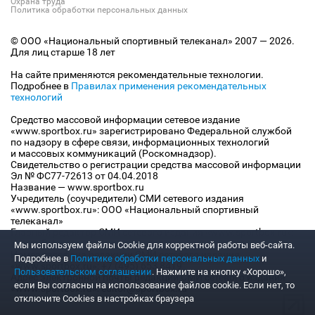
Охрана труда
Политика обработки персональных данных
© ООО «Национальный спортивный телеканал» 2007 — 2026.
Для лиц старше 18 лет
На сайте применяются рекомендательные технологии.
Подробнее в
Правилах применения рекомендательных
технологий
Средство массовой информации сетевое издание
«www.sportbox.ru» зарегистрировано Федеральной службой
по надзору в сфере связи, информационных технологий
и массовых коммуникаций (Роскомнадзор).
Свидетельство о регистрации средства массовой информации
Эл № ФС77-72613 от 04.04.2018
Название — www.sportbox.ru
Учредитель (соучредители) СМИ сетевого издания
«www.sportbox.ru»: ООО «Национальный спортивный
телеканал»
Главный редактор СМИ сетевого издания «www.sportbox.ru»:
Конов В.А.
Мы используем файлы Сookie для корректной работы веб-сайта.
Номер телефона редакции СМИ сетевого издания
Подробнее в
Политике обработки персональных данных
и
«www.sportbox.ru»: +7 (495) 653 8419
Пользовательском соглашении
. Нажмите на кнопку «Хорошо»,
Адрес электронной почты редакции СМИ сетевого издания
если Вы согласны на использование файлов cookie. Если нет, то
«www.sportbox.ru»: editor@sportbox.ru
отключите Cookies в настройках браузера