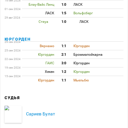
14 сен 2024
Блау-Вайс Линц
1:0
ЛАСК
01 сен 2024
ЛАСК
1:5
Вольфсберг
29 авг 2024
Стяуа
1:0
ЛАСК
ЮРГОРДЕН
29 сен 2024
Вярнамо
1:1
Юргорден
25 сен 2024
Юргорден
2:1
Броммапойкарна
22 сен 2024
ГАИС
3:0
Юргорден
19 сен 2024
Хекен
1:2
Юргорден
15 сен 2024
Юргорден
1:1
Мьельбю
СУДЬЯ
Сариев Булат