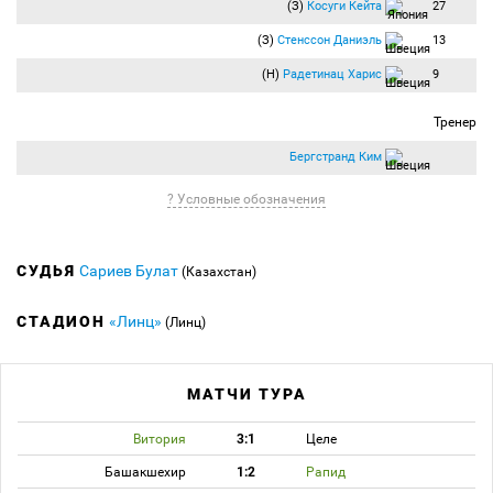
(З)
Косуги Кейта
27
(З)
Стенссон Даниэль
13
(Н)
Радетинац Харис
9
Тренер
Бергстранд Ким
? Условные обозначения
СУДЬЯ
Сариев Булат
(Казахстан)
СТАДИОН
«Линц»
(Линц)
МАТЧИ ТУРА
Витория
3:1
Целе
Башакшехир
1:2
Рапид