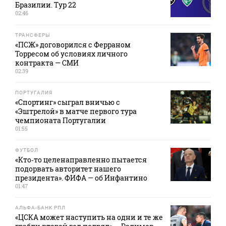
Бразилии. Тур 22
02:46
ТРАНСФЕРЫ
«ПСЖ» договорился с Ферраном
Торресом об условиях личного
контракта — СМИ
02:39
ПОРТУГАЛИЯ
«Спортинг» сыграл вничью с
«Эштрелой» в матче первого тура
чемпионата Португалии
01:55
ФУТБОЛ
«Кто‑то целенаправленно пытается
подорвать авторитет нашего
президента». ФИФА — об Инфантино
01:47
АЛЬФА-БАНК РПЛ
«ЦСКА может наступить на одни и те же