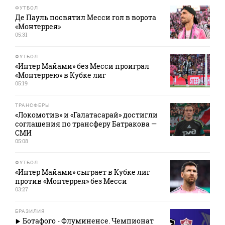
ФУТБОЛ
Де Пауль посвятил Месси гол в ворота
«Монтеррея»
05:31
ФУТБОЛ
«Интер Майами» без Месси проиграл
«Монтеррею» в Кубке лиг
05:19
ТРАНСФЕРЫ
«Локомотив» и «Галатасарай» достигли
соглашения по трансферу Батракова —
СМИ
05:08
ФУТБОЛ
«Интер Майами» сыграет в Кубке лиг
против «Монтеррея» без Месси
03:27
БРАЗИЛИЯ
Ботафого - Флуминенсе. Чемпионат