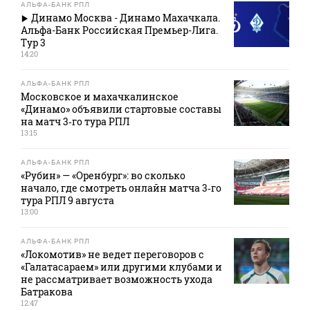
АЛЬФА-БАНК РПЛ
Динамо Москва - Динамо Махачкала.
Альфа-Банк Российская Премьер-Лига.
Тур 3
14:20
АЛЬФА-БАНК РПЛ
Московское и махачкалинское
«Динамо» объявили стартовые составы
на матч 3‑го тура РПЛ
13:15
АЛЬФА-БАНК РПЛ
«Рубин» — «Оренбург»: во сколько
начало, где смотреть онлайн матча 3‑го
тура РПЛ 9 августа
13:00
АЛЬФА-БАНК РПЛ
«Локомотив» не ведет переговоров с
«Галатасараем» или другими клубами и
не рассматривает возможность ухода
Батракова
12:47