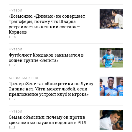
ФУТБОЛ
«Возможно, «Динамо» не совершает
трансферы, потому что Шварца
устраивает нынешний состав» —
Корнеев
11:18
ФУТБОЛ
Футболист Кондаков занимается в
общей группе «Зенита»
11:17
АЛЬФА-БАНК РПЛ
Тренер «Зенита»: «Конкретики по Луису
Энрике нет. Уйти может любой, если
предложение устроит клуб и игрока»
11:17
ФУТБОЛ
Семак объяснил, почему он против
«рекламных пауз» на водопой в РПЛ
11:11