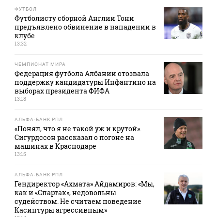
ФУТБОЛ
Футболисту сборной Англии Тони
предъявлено обвинение в нападении в
клубе
13:32
ЧЕМПИОНАТ МИРА
Федерация футбола Албании отозвала
поддержку кандидатуры Инфантино на
выборах президента ФИФА
13:18
АЛЬФА-БАНК РПЛ
«Понял, что я не такой уж и крутой».
Сигурдссон рассказал о погоне на
машинах в Краснодаре
13:15
АЛЬФА-БАНК РПЛ
Гендиректор «Ахмата» Айдамиров: «Мы,
как и «Спартак», недовольны
судейством. Не считаем поведение
Касинтуры агрессивным»