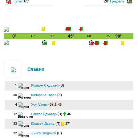
Гутас
65′
28′
Градель
0′
45′
90′
15′
30′
60′
75′
Славия
1
Коларж Ондржей
(В)
30
Качараба Тарас
(З)
4
Усу Айхам
(З)
46′
12
Сантос Эдуардо
(З)
46′
33
Юрасек Давид
(П)
27′
32
Лингр Ондржей
(П)