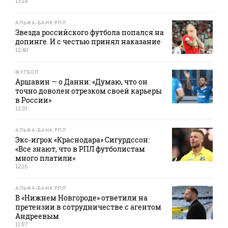
13:14
АЛЬФА-БАНК РПЛ
Звезда российского футбола попался на
допинге. И с честью принял наказание
12:40
ФУТБОЛ
Аршавин — о Данни: «Думаю, что он
точно доволен отрезком своей карьеры
в России»
12:31
АЛЬФА-БАНК РПЛ
Экс‑игрок «Краснодара» Сигурдссон:
«Все знают, что в РПЛ футболистам
много платили»
12:16
АЛЬФА-БАНК РПЛ
В «Нижнем Новгороде» ответили на
претензии в сотрудничестве с агентом
Андреевым
11:57