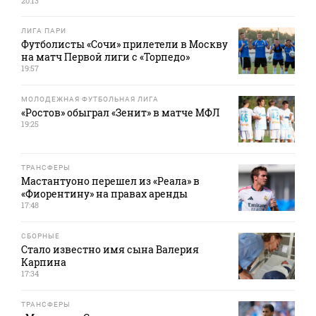
20:13
ЛИГА ПАРИ
Футболисты «Сочи» прилетели в Москву
на матч Первой лиги с «Торпедо»
19:57
МОЛОДЕЖНАЯ ФУТБОЛЬНАЯ ЛИГА
«Ростов» обыграл «Зенит» в матче МФЛ
19:25
ТРАНСФЕРЫ
Мастантуоно перешел из «Реала» в
«Фиорентину» на правах аренды
17:48
СБОРНЫЕ
Стало известно имя сына Валерия
Карпина
17:34
ТРАНСФЕРЫ