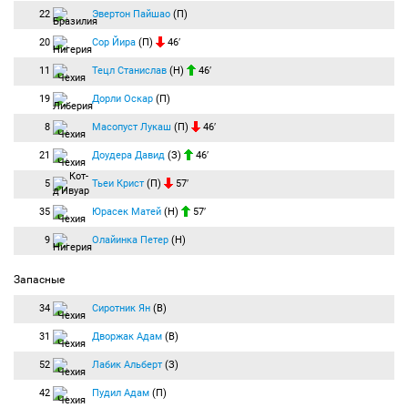
22
Эвертон Пайшао
(П)
20
Сор Йира
(П)
46′
11
Тецл Станислав
(Н)
46′
19
Дорли Оскар
(П)
8
Масопуст Лукаш
(П)
46′
21
Доудера Давид
(З)
46′
5
Тьеи Крист
(П)
57′
35
Юрасек Матей
(Н)
57′
9
Олайинка Петер
(Н)
Запасные
34
Сиротник Ян
(В)
31
Дворжак Адам
(В)
52
Лабик Альберт
(З)
42
Пудил Адам
(П)