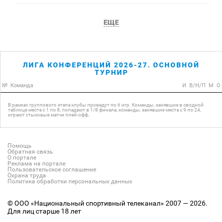
ЕЩЕ
ЛИГА КОНФЕРЕНЦИЙ 2026-27. ОСНОВНОЙ
ТУРНИР
№
Команда
И
В/Н/П
М
О
В рамках группового этапа клубы проведут по 6 игр. Команды, занявшие в сводной
таблице места с 1 по 8, попадают в 1/8 финала, команды, занявшие места с 9 по 24,
играют стыковые матчи плей-офф.
Помощь
Обратная связь
О портале
Реклама на портале
Пользовательское соглашение
Охрана труда
Политика обработки персональных данных
© ООО «Национальный спортивный телеканал» 2007 — 2026.
Для лиц старше 18 лет