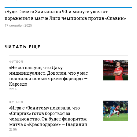
«Буде‑Глимт» Хайкина на 90‑й минуте ушел от
поражения в матче Лиги чемпионов против «Славии»
17 сентября 2025
ЧИТАТЬ ЕЩЕ
ФУТБОЛ
«Не соглашусь, что Даку
индивидуалист. Доволен, что у нас
появился новый яркий форвард» —
Карседо
22:06
ФУТБОЛ
«Игра с «Зенитом» показала, что
«Спартак» готов бороться за
чемпионство. Он будет фаворитом
матча с «Краснодаром» — Гладилин
21:56