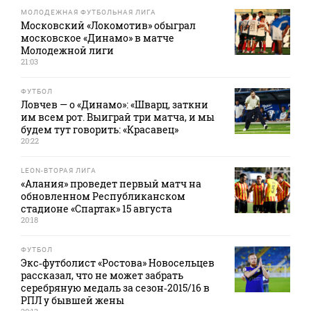
МОЛОДЕЖНАЯ ФУТБОЛЬНАЯ ЛИГА
Московский «Локомотив» обыграл
московское «Динамо» в матче
Молодежной лиги
21:03
ФУТБОЛ
Ловчев — о «Динамо»: «Шварц, заткни
им всем рот. Выиграй три матча, и мы
будем тут говорить: «Красавец»
20:22
LEON-ВТОРАЯ ЛИГА
«Алания» проведет первый матч на
обновленном Республиканском
стадионе «Спартак» 15 августа
20:18
ФУТБОЛ
Экс‑футболист «Ростова» Новосельцев
рассказал, что не может забрать
серебряную медаль за сезон‑2015/16 в
РПЛ у бывшей жены