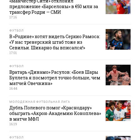
«Манчестер Сити» отклонил
предложение «Барселоны» в €50 млн за
трансфер Родри — СМИ
17:16
ФУТБОЛ
В «Родине» хотят видеть Серхио Рамоса:
«У нас тренерский штаб тоже из
Севильи. Шикарно бы вписался!»
17:01
ФУТБОЛ
Вратарь «Динамо» Расулов: «Боев Шары
Буллета я посмотрел точно больше, чем
матчей Овечкина»
16:44
МОЛОДЕЖНАЯ ФУТБОЛЬНАЯ ЛИГА
Дубль Полевого помог «Краснодару»
обыграть «Акрон‑Академию Коноплева»
в матче МФЛ
16:19
ФУТБОЛ