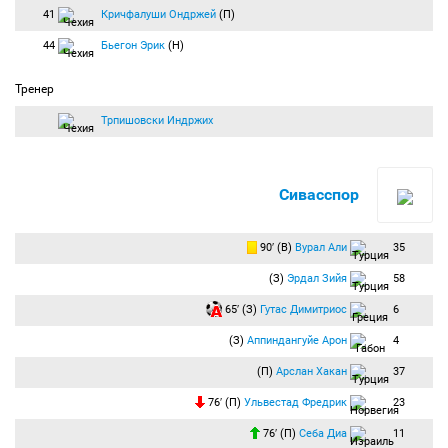
41
Кричфалуши Ондржей
(П)
44
Бьегон Эрик
(Н)
Тренер
Трпишовски Индржих
Сивасспор
90′ (В)
Вурал Али
35
(З)
Эрдал Зийя
58
65′ (З)
Гутас Димитриос
6
(З)
Аппиндангуйе Арон
4
(П)
Арслан Хакан
37
76′ (П)
Ульвестад Фредрик
23
76′ (П)
Себа Диа
11