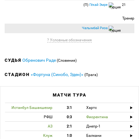
(П)
Гёкай Эмре
21
Тренер
Чалымбай Риза
? Условные обозначения
СУДЬЯ
Обренович Раде
(Словения)
СТАДИОН
«Фортуна (Синобо, Эден)»
(Прага)
МАТЧИ ТУРА
Истанбул Башакшехир
3:1
Хартс
РФШ
0:3
Фиорентина
АЗ
2:1
Днепр-1
Клуж
1:0
Балкани