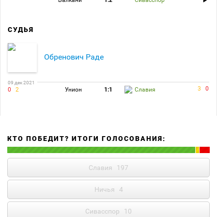
Балкани
1:2
Сивасспор
СУДЬЯ
Обренович Раде
09 дек 2021
3
0
0
2
Унион
1:1
Славия
КТО ПОБЕДИТ? ИТОГИ ГОЛОСОВАНИЯ:
Славия
197
Ничья
4
Сивасспор
10