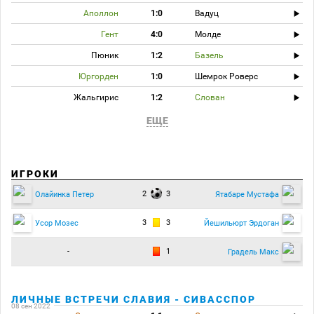
Аполлон
1:0
Вадуц
Гент
4:0
Молде
Пюник
1:2
Базель
Юргорден
1:0
Шемрок Роверс
Жальгирис
1:2
Слован
ЕЩЕ
ИГРОКИ
2
3
Олайинка Петер
Ятабаре Мустафа
3
3
Усор Мозес
Йешильюрт Эрдоган
-
1
Градель Макс
ЛИЧНЫЕ ВСТРЕЧИ СЛАВИЯ - СИВАССПОР
08 сен 2022