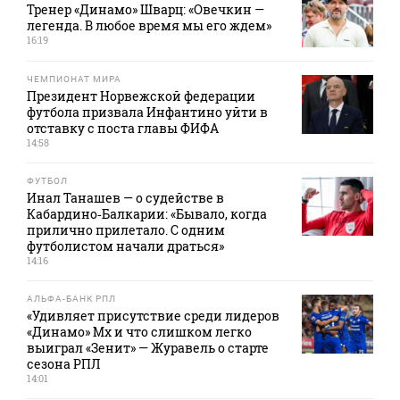
Тренер «Динамо» Шварц: «Овечкин —
легенда. В любое время мы его ждем»
16:19
ЧЕМПИОНАТ МИРА
Президент Норвежской федерации
футбола призвала Инфантино уйти в
отставку с поста главы ФИФА
14:58
ФУТБОЛ
Инал Танашев — о судействе в
Кабардино‑Балкарии: «Бывало, когда
прилично прилетало. С одним
футболистом начали драться»
14:16
АЛЬФА-БАНК РПЛ
«Удивляет присутствие среди лидеров
«Динамо» Мх и что слишком легко
выиграл «Зенит» — Журавель о старте
сезона РПЛ
14:01