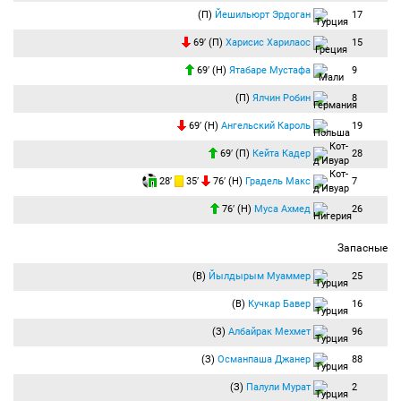
(П)
Йешильюрт Эрдоган
17
69′ (П)
Харисис Харилаос
15
69′ (Н)
Ятабаре Мустафа
9
(П)
Ялчин Робин
8
69′ (Н)
Ангельский Кароль
19
69′ (П)
Кейта Кадер
28
28′
35′
76′ (Н)
Градель Макс
7
76′ (Н)
Муса Ахмед
26
Запасные
(В)
Йылдырым Муаммер
25
(В)
Кучкар Бавер
16
(З)
Албайрак Мехмет
96
(З)
Османпаша Джанер
88
(З)
Палули Мурат
2