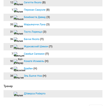
12
Сегетти Якопо
(В)
1
Перизан Самуэле
(В)
37
Бембниста Давид
(З)
35
Марьянуччи Лука
(З)
31
Тосто Лоренцо
(З)
36
Баччи Якопо
(П)
27
Журковский Шимон
(П)
7
Самбья Саломон
(П)
90
Конате Исмаель
(Н)
40
Брайан
(Н)
38
Эль Бьяче Ноа
(Н)
Тренер
Д'Аверса Роберто