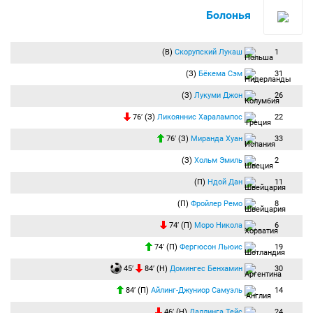
Болонья
(В)
Скорупский Лукаш
1
(З)
Бёкема Сэм
31
(З)
Лукуми Джон
26
76′ (З)
Ликояннис Харалампос
22
76′ (З)
Миранда Хуан
33
(З)
Хольм Эмиль
2
(П)
Ндой Дан
11
(П)
Фройлер Ремо
8
74′ (П)
Моро Никола
6
74′ (П)
Фергюсон Льюис
19
45′
84′ (Н)
Домингес Бенхамин
30
84′ (П)
Айлинг-Джуниор Самуэль
14
46′ (Н)
Даллинга Тейс
24