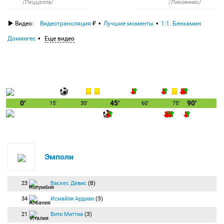
/Пеццелла/
/Ликояннис/
Видео:
Видеотрансляция
Лучшие моменты
1:1. Бенхамин
Домингес
Еще видео
0′
45′
90′
15′
30′
60′
75′
Эмполи
23
Васкес Девис
(В)
34
Исмайли Ардиан
(З)
21
Вити Маттиа
(З)