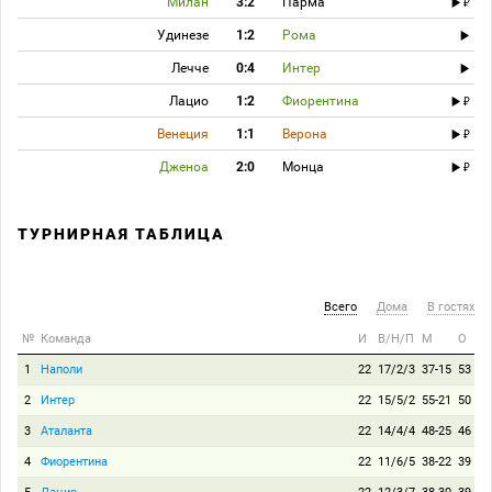
Милан
3:2
Парма
Удинезе
1:2
Рома
Лечче
0:4
Интер
Лацио
1:2
Фиорентина
Венеция
1:1
Верона
Дженоа
2:0
Монца
ТУРНИРНАЯ ТАБЛИЦА
Всего
Дома
В гостях
№
Команда
И
В/Н/П
М
О
1
Наполи
22
17/2/3
37-15
53
2
Интер
22
15/5/2
55-21
50
3
Аталанта
22
14/4/4
48-25
46
4
Фиорентина
22
11/6/5
38-22
39