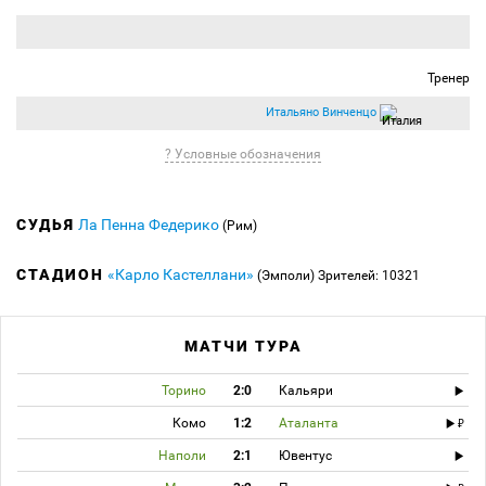
Тренер
Итальяно Винченцо
? Условные обозначения
СУДЬЯ
Ла Пенна Федерико
(Рим)
СТАДИОН
«Карло Кастеллани»
(Эмполи)
Зрителей: 10321
МАТЧИ ТУРА
Торино
2:0
Кальяри
Комо
1:2
Аталанта
Наполи
2:1
Ювентус