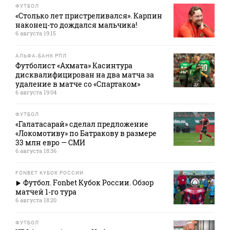
ФУТБОЛ
«Столько лет пристреливался». Карпин
наконец-то дождался мальчика!
6 августа 19:15
АЛЬФА-БАНК РПЛ
Футболист «Ахмата» Касинтура
дисквалифицирован на два матча за
удаление в матче со «Спартаком»
6 августа 19:04
ФУТБОЛ
«Галатасарай» сделал предложение
«Локомотиву» по Батракову в размере
33 млн евро — СМИ
6 августа 18:36
FONBET КУБОК РОССИИ
Футбол. Fonbet Кубок России. Обзор
матчей 1-го тура
6 августа 18:20
ФУТБОЛ