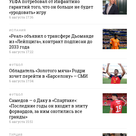
УЕФА потребовал от Инфантино
гарантий того, что он больше не будет
«уродовать» игру
6 августа 17:36
ИСПАНИЯ
«Реал» объявил о трансфере Дьоманде
из «Лейпцига», контракт подписан до
2033 года
6 августа 17:22
ФУТБОЛ
Обладатель «Золотого мяча» Родри
хочет перейти в «Барселону» — СМИ
6 августа 17:04
ФУТБОЛ
Самедов — о Даку в «Спартаке»:
«Последние годы он входит в элиту
форвардов, за ним охотились все
гранды»
6 августа 15:51
ТУРЦИЯ