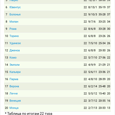
5
Лацио
22
12/3/7
38-30
39
6
Ювентус
22
8/13/1
35-19
37
7
Болонья
22
9/10/3
35-28
37
8
Милан
22
9/7/6
33-25
34
9
Рома
22
8/6/8
33-28
30
10
Торино
22
6/8/8
23-26
26
11
Удинезе
22
7/5/10
25-34
26
12
Дженоа
22
6/8/8
20-30
26
13
Комо
22
5/7/10
27-36
22
14
Эмполи
22
4/9/9
21-29
21
15
Кальяри
22
5/6/11
23-36
21
16
Парма
22
4/8/10
28-39
20
17
Верона
22
6/2/14
25-48
20
18
Лечче
22
5/5/12
15-40
20
19
Венеция
22
3/7/12
20-35
16
20
Монца
22
2/7/13
20-33
13
* Таблица по итогам 22 тура