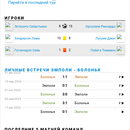
Перейти в последний тур
ИГРОКИ
8
15
Эспозито Себастьяно
Орсолини Риккардо
10
8
Хендерсон Лиам
Лукуми Джон
1
2
Гогличидзе Саба
Побега Томмазо
ЛИЧНЫЕ ВСТРЕЧИ ЭМПОЛИ - БОЛОНЬЯ
31 авг 2024
Болонья
1:1
Эмполи
15 мар 2024
Эмполи
0:1
Болонья
01 окт 2023
Болонья
3:0
Эмполи
04 мая 2023
Эмполи
3:1
Болонья
17 сен 2022
Болонья
0:1
Эмполи
ПОСЛЕДНИЕ 5 МАТЧЕЙ КОМАНД