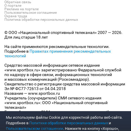
Обратная связь
О портале
Реклама на портале
Пользовательское соглашение
Охрана труда
Политика обработки персональных данных
© ООО «Национальный спортивный телеканал» 2007 — 2026.
Для лиц старше 18 лет
На сайте применяются рекомендательные технологии.
Подробнее в
Правилах применения рекомендательных
технологий
Средство массовой информации сетевое издание
«www.sportbox.ru» зарегистрировано Федеральной службой
по надзору в сфере связи, информационных технологий
и массовых коммуникаций (Роскомнадзор).
Свидетельство о регистрации средства массовой информации
Эл № ФС77-72613 от 04.04.2018
Название — www.sportbox.ru
Учредитель (соучредители) СМИ сетевого издания
«www.sportbox.ru»: ООО «Национальный спортивный
телеканал»
Главный редактор СМИ сетевого издания «www.sportbox.ru»:
Конов В.А.
Мы используем файлы Сookie для корректной работы веб-сайта.
Номер телефона редакции СМИ сетевого издания
Подробнее в
Политике обработки персональных данных
и
«www.sportbox.ru»: +7 (495) 653 8419
Пользовательском соглашении
. Нажмите на кнопку «Хорошо»,
Адрес электронной почты редакции СМИ сетевого издания