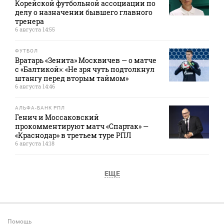
Корейской футбольной ассоциации по
делу о назначении бывшего главного
тренера
6 августа 14:55
ФУТБОЛ
Вратарь «Зенита» Москвичев — о матче
с «Балтикой»: «Не зря чуть подтолкнул
штангу перед вторым таймом»
6 августа 14:46
АЛЬФА-БАНК РПЛ
Генич и Моссаковский
прокомментируют матч «Спартак» —
«Краснодар» в третьем туре РПЛ
6 августа 14:18
ЕЩЕ
Помощь