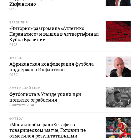
Инфантино
06:55
БРАЗИЛИЯ
«Витория» разгромила «Атлетико
Паранаэнсе» и вышла в четвертьфинал
Кубка Бразилии
04:25
ФУТБОЛ
Африканская конфедерация футбола
поддержала Инфантино
00:52
ОСТАЛЬНОЙ МИР
Футболиста в Уганде убили при
попытке ограбления
6 августа 23:41
ФУТБОЛ
«Монако» обыграл «Хетафе» в
товарищеском матче, Головин не
отметился результативными