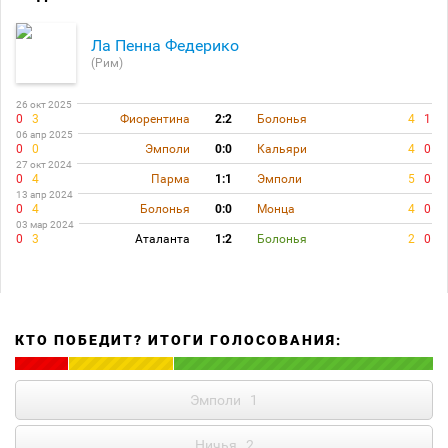
Ла Пенна Федерико
(Рим)
26 окт 2025
0
3
Фиорентина
2:2
Болонья
4
1
06 апр 2025
0
0
Эмполи
0:0
Кальяри
4
0
27 окт 2024
0
4
Парма
1:1
Эмполи
5
0
13 апр 2024
0
4
Болонья
0:0
Монца
4
0
03 мар 2024
0
3
Аталанта
1:2
Болонья
2
0
КТО ПОБЕДИТ? ИТОГИ ГОЛОСОВАНИЯ:
Эмполи
1
Ничья
2