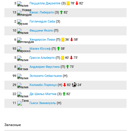
3
Пеццелла Джузеппе
(З)
78′
82′
13
Какас Либерато
(З)
82′
2
Гогличидзе Саба
(З)
10
Фаццини Якопо
(П)
6
Хендерсон Лиам
(П)
36′
58′
93
Малех Юссеф
(П)
58′
5
Грасси Альберто
(П)
40′
73′
8
Анджорин Фаустино
(П)
73′
99
Эспозито Себастьяно
(Н)
29
Коломбо Лоренцо
(Н)
82′
24′
22
Де Шильо Маттиа
(З)
82′
11
Гьяси Эммануэль
(Н)
Запасные