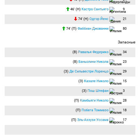
46′ (Н)
Кастро Сантьяго
9
74′ (Н)
Одгор Йенс
21
74′ (П)
Фаббиан Джованни
80
Запасные
(В)
Равалья Федерико
34
(В)
Баньолини Никола
23
(З)
Де Сильвестри Лоренцо
29
(З)
Казале Николо
15
(З)
Пош Штефан
3
(П)
Камбьяги Николо
28
(П)
Побега Томмазо
18
(П)
Эль-Аззузи Уссама
17