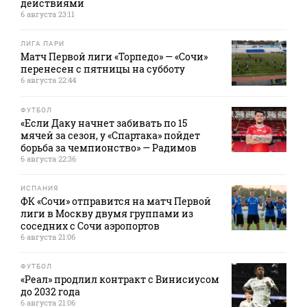
действиями
6 августа 23:11
ЛИГА ПАРИ
Матч Первой лиги «Торпедо» — «Сочи»
перенесен с пятницы на субботу
6 августа 22:44
ФУТБОЛ
«Если Даку начнет забивать по 15
мячей за сезон, у «Спартака» пойдет
борьба за чемпионство» — Радимов
6 августа 22:36
ИСПАНИЯ
ФК «Сочи» отправится на матч Первой
лиги в Москву двумя группами из
соседних с Сочи аэропортов
6 августа 21:06
ФУТБОЛ
«Реал» продлил контракт с Винисиусом
до 2032 года
6 августа 21:06