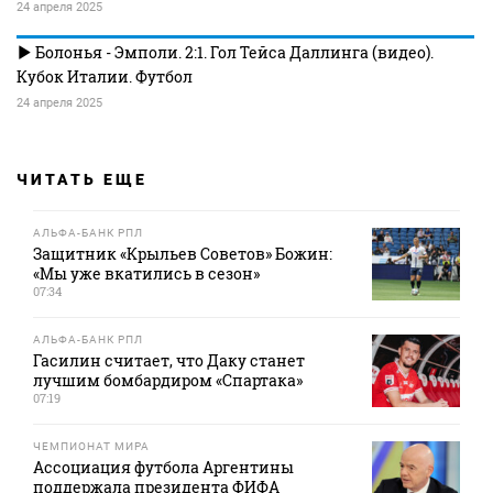
24 апреля 2025
Болонья - Эмполи. 2:1. Гол Тейса Даллинга (видео).
Кубок Италии. Футбол
24 апреля 2025
ЧИТАТЬ ЕЩЕ
АЛЬФА-БАНК РПЛ
Защитник «Крыльев Советов» Божин:
«Мы уже вкатились в сезон»
07:34
АЛЬФА-БАНК РПЛ
Гасилин считает, что Даку станет
лучшим бомбардиром «Спартака»
07:19
ЧЕМПИОНАТ МИРА
Ассоциация футбола Аргентины
поддержала президента ФИФА