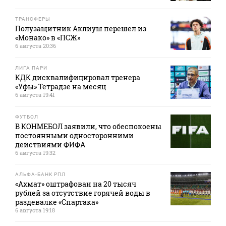
ТРАНСФЕРЫ
Полузащитник Аклиуш перешел из
«Монако» в «ПСЖ»
6 августа 20:36
ЛИГА ПАРИ
КДК дисквалифицировал тренера
«Уфы» Тетрадзе на месяц
6 августа 19:41
ФУТБОЛ
В КОНМЕБОЛ заявили, что обеспокоены
постоянными односторонними
действиями ФИФА
6 августа 19:32
АЛЬФА-БАНК РПЛ
«Ахмат» оштрафован на 20 тысяч
рублей за отсутствие горячей воды в
раздевалке «Спартака»
6 августа 19:18