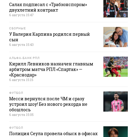
Салах подписал с «Трабзонспором»
двухлетний контракт
6 августа 15:47
СБОРНЫЕ
У Валерия Карпина родился первый
сын
6 августа 15:43
АЛЬФА-БАНК РПЛ
Кирилл Левников назначен главным
арбитром матча РПЛ «Спартак» —
«Краснодар»
6 августа 15:15
ФУТБОЛ
Месси вернулся после ЧМ и сразу
устроил шоу! Без нового рекорда не
обошлось
6 августа 15:05
ФУТБОЛ
Полиция Сеула провела обыск в офисах