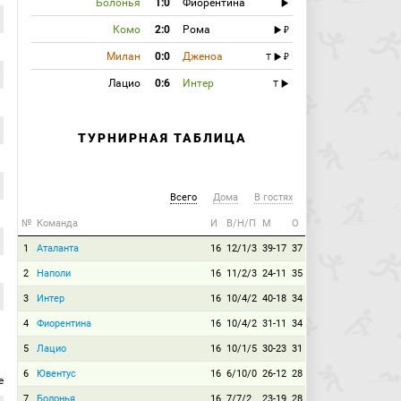
Болонья
1:0
Фиорентина
Комо
2:0
Рома
Милан
0:0
Дженоа
T
Лацио
0:6
Интер
T
ТУРНИРНАЯ ТАБЛИЦА
Всего
Дома
В гостях
№
Команда
И
В/Н/П
М
О
1
Аталанта
16
12/1/3
39-17
37
2
Наполи
16
11/2/3
24-11
35
3
Интер
16
10/4/2
40-18
34
4
Фиорентина
16
10/4/2
31-11
34
5
Лацио
16
10/1/5
30-23
31
6
Ювентус
16
6/10/0
26-12
28
е
7
Болонья
16
7/7/2
23-19
28