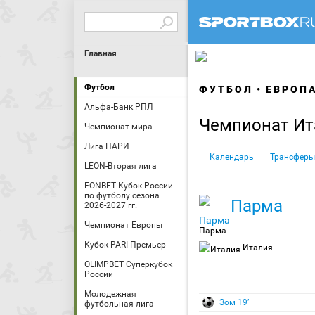
Главная
Футбол
ФУТБОЛ
ЕВРОП
Альфа-Банк РПЛ
Чемпионат Ит
Чемпионат мира
Лига ПАРИ
Календарь
Трансферы
LEON-Вторая лига
FONBET Кубок России
по футболу сезона
Парма
2026-2027 гг.
Чемпионат Европы
Парма
Кубок PARI Премьер
Италия
OLIMPBET Суперкубок
России
Молодежная
Зом 19′
футбольная лига