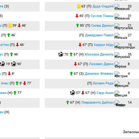
ле
(З)
63′ (П)
Дуда Ондрей
33
З)
85′ (П)
Суслов Томаш
31
о
(П)
39′
46′
85′ (П)
Силва Даниэл
21
а
(П)
46′
(П)
Давидович Павел
27
аттео
(П)
46′
67′ (П)
Харруи Абду
18
ус
(П)
46′
75′
67′ (Н)
Москера Даниэль
35
19′
90′
67′ (П)
Лазович Дарко
8
ь
(П)
8′
67′ (З)
Данилюк Флавиус
4
 Анас
(П)
8′
77′
(П)
Белаян Реда
6
риан
(Н)
77′
57′
67′ (Н)
Сарр Амин
9
)
67′ (Н)
Ливраменто Дайлон
14
ан
(Н)
Запасны