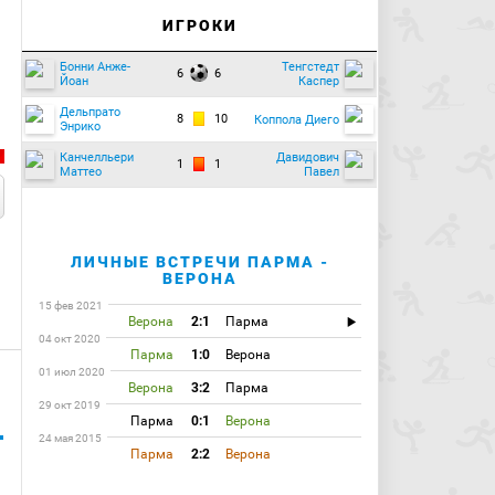
ИГРОКИ
Бонни Анже-
Тенгстедт
6
6
Йоан
Каспер
Дельпрато
8
10
Коппола Диего
Энрико
Канчелльери
Давидович
1
1
Маттео
Павел
ЛИЧНЫЕ ВСТРЕЧИ ПАРМА -
ВЕРОНА
15 фев 2021
Верона
2:1
Парма
04 окт 2020
Парма
1:0
Верона
01 июл 2020
Верона
3:2
Парма
29 окт 2019
Парма
0:1
Верона
24 мая 2015
Парма
2:2
Верона