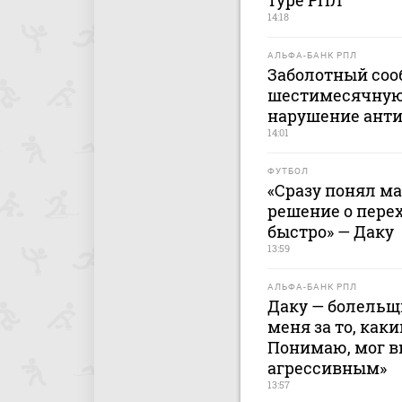
туре РПЛ
14:18
АЛЬФА-БАНК РПЛ
Заболотный соо
шестимесячную
нарушение ант
14:01
ФУТБОЛ
«Сразу понял ма
решение о перех
быстро» — Даку
13:59
АЛЬФА-БАНК РПЛ
Даку — болельщи
меня за то, каки
Понимаю, мог 
агрессивным»
13:57