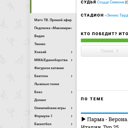
СУДЬЯ
Соцца Симоне
(
СТАДИОН
«Эннио Тар
Матч ТВ. Прямой эфир
Подписка «Максимум»
КТО ПОБЕДИТ? ИТ
Видео
Теннис
Парма
3
Хоккей
MMA/Единоборства
Фигурное катание
Биатлон
Лыжные гонки
Бокс
ПО ТЕМЕ
Допинг
Олимпийские игры
Формула-1
Парма - Верона
Баскетбол
Италии. Тур 25