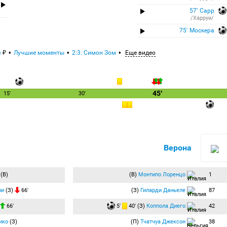
57′ Сарр
/Харруи/
75′ Москера
я
Лучшие моменты
2:3. Симон Зом
Еще видео
45′
15′
30′
Верона
(В)
(В)
Монтипо Лоренцо
1
ни
(З)
66′
(З)
Гиларди Даньеле
87
66′
5′
40′ (З)
Коппола Диего
42
ико
(З)
(П)
Тчатчуа Джексон
38