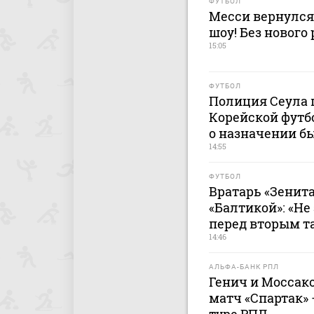
ФУТБОЛ
Месси вернулся
шоу! Без нового
15:05
ФУТБОЛ
Полиция Сеула 
Корейской футб
о назначении б
14:55
ФУТБОЛ
Вратарь «Зенита
«Балтикой»: «Не
перед вторым т
14:46
АЛЬФА-БАНК РПЛ
Генич и Мосса
матч «Спартак» 