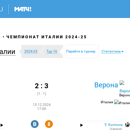
А
ЧЕМПИОНАТ ИТАЛИИ 2024-25
алии
2024-25
Тур 16
Перейти в турнир
Статистика
Верона
2 : 3
(1 : 1)
Верон
Италия
15.12.2024
17:00
R
Y
5′ Коппола
/Харруи/