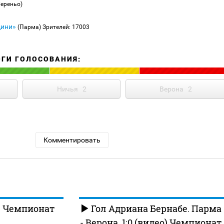
Сереньо)
дини»
(Парма)
Зрителей: 17003
ОГИ ГОЛОСОВАНИЯ:
Ничья
2
Верона
2
Комментировать
. Чемпионат
Гол Адриана Бернабе. Парма
- Верона. 1:0 (видео) Чемпионат