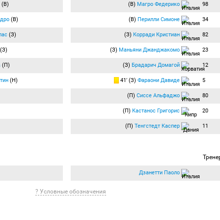
(В)
(В)
Магро Федерико
98
ндро
(В)
(В)
Перилли Симоне
34
лас
(З)
(З)
Корради Кристиан
82
(З)
(З)
Маньяни Джанджакомо
23
а
(П)
(З)
Брадарич Домагой
12
тин
(Н)
41′ (З)
Фараони Давиде
5
(П)
Сиссе Альфаджо
80
(П)
Кастанос Григорис
20
(П)
Тенгстедт Каспер
11
Трене
Дзанетти Паоло
? Условные обозначения