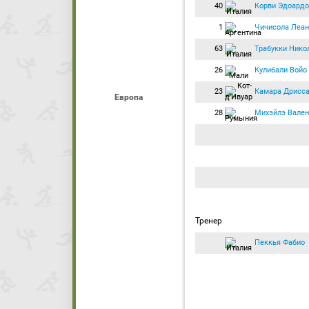
40
Корви Эдоардо
1
Чичисола Леа
63
Трабукки Нико
26
Кулибали Войо
23
Камара Дрисс
Европа
28
Михэйлэ Вален
Тренер
Пеккья Фабио