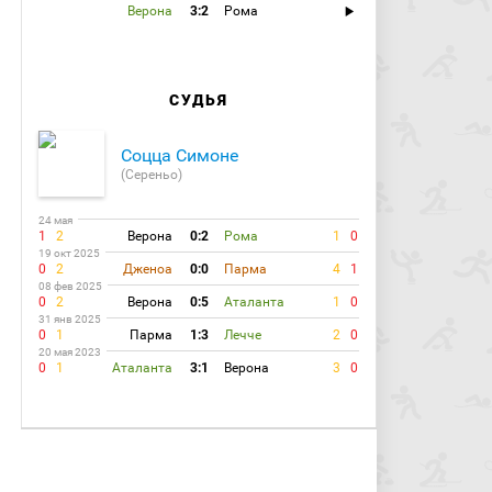
Верона
3:2
Рома
СУДЬЯ
Соцца Симоне
(Сереньо)
24 мая
1
2
Верона
0:2
Рома
1
0
19 окт 2025
0
2
Дженоа
0:0
Парма
4
1
08 фев 2025
0
2
Верона
0:5
Аталанта
1
0
31 янв 2025
0
1
Парма
1:3
Лечче
2
0
20 мая 2023
0
1
Аталанта
3:1
Верона
3
0