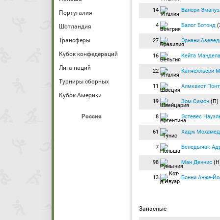
14
Валери Эмануэ
Португалия
4
Балог Ботонд
(
Шотландия
Трансферы
27
Эрнани Азевед
Кубок конфедераций
16
Кейта Мандел
Лига наций
22
Канчелльери М
Турниры сборных
11
Алмквист Понт
Кубок Америки
19
Зом Симон
(П)
Россия
8
Эстевес Науэл
61
Хадж Мохамед
7
Бенедычак Ад
98
Ман Деннис
(Н
13
Бонни Анже-Йо
Запасные