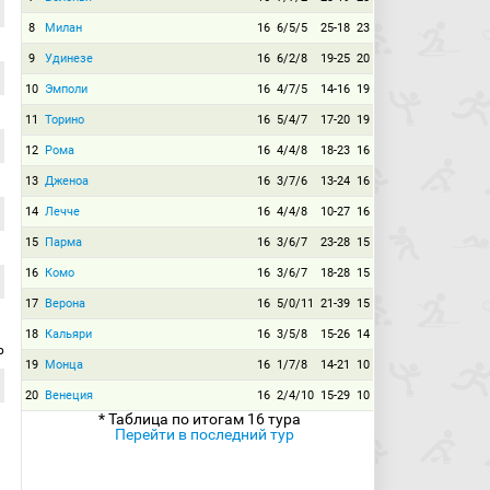
8
Милан
16
6/5/5
25-18
23
9
Удинезе
16
6/2/8
19-25
20
10
Эмполи
16
4/7/5
14-16
19
11
Торино
16
5/4/7
17-20
19
12
Рома
16
4/4/8
18-23
16
13
Дженоа
16
3/7/6
13-24
16
14
Лечче
16
4/4/8
10-27
16
15
Парма
16
3/6/7
23-28
15
16
Комо
16
3/6/7
18-28
15
17
Верона
16
5/0/11
21-39
15
18
Кальяри
16
3/5/8
15-26
14
р
19
Монца
16
1/7/8
14-21
10
20
Венеция
16
2/4/10
15-29
10
* Таблица по итогам 16 тура
Перейти в последний тур