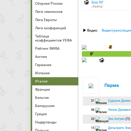
Зом 90′
Сборная России
/Кейта/
Лига чемпионов
Лига Европы
Лига конференций
Видео:
Видеотрансляци
Таблица
коэффициентов УЕФА
Рейтинг ФИФА
0′
Англия
Германия
Испания
Италия
Парма
Франция
Бельгия
31
Судзуки Дзион
Белоруссия
46
Леони Джован
Греция
20
Эно Антуан
(П)
Нидерланды
15
Дельпрато Энр
Польша