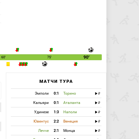
90′
60′
75′
МАТЧИ ТУРА
Эмполи
0:1
Торино
Кальяри
0:1
Аталанта
Удинезе
1:3
Наполи
Ювентус
2:2
Венеция
Лечче
2:1
Монца