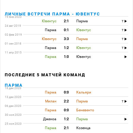
ЛИЧНЫЕ ВСТРЕЧИ ПАРМА - ЮВЕНТУС
19 янв 2020
Ювентус
2:1
Парма
T
24 авг 2019
Парма
0:1
Ювентус
T
02 фев 2019
Ювентус
3:3
Парма
T
01 сен 2018
Парма
1:2
Ювентус
T
11 апр 2015
Парма
1:0
Ювентус
ПОСЛЕДНИЕ 5 МАТЧЕЙ КОМАНД
ПАРМА
16 дек 2020
Парма
0:0
Кальяри
13 дек 2020
Милан
2:2
Парма
T
06 дек 2020
Парма
0:0
Беневенто
30 ноя 2020
Дженоа
1:2
Парма
25 ноя 2020
Парма
2:1
Козенца