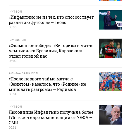
ФУТБОЛ
«Инфантино не из тех, кто способствует
развитию футбола» — Тебас
05:56
БРАЗИЛИЯ
«Фламенго» победил «Виторию» в матче
чемпионата Бразилии, Карраскаль
отдал голевой пас
05:02
АЛЬФА-БАНК РПЛ
«После первого тайма матча с
«Зенитом» казалось, что «Родине» не
миновать разгрома» — Радимов
00:54
ФУТБОЛ
Любовница Инфантино получила более
175 тысяч евро компенсации от УЕФА —
СМИ
00:31