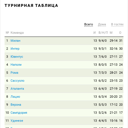
ТУРНИРНАЯ ТАБЛИЦА
Всего
Дома
В гостях
№
Команда
И
В/Н/П
М
О
1
Милан
13
9/4/0
29-14
31
2
Интер
13
9/3/1
32-16
30
3
Ювентус
13
7/6/0
27-11
27
4
Наполи
13
8/0/5
27-13
24
5
Рома
13
7/3/3
28-21
24
6
Сассуоло
13
6/5/2
23-15
23
7
Аталанта
13
6/4/3
27-19
22
8
Лацио
13
6/3/4
20-20
21
9
Верона
13
5/5/3
17-12
20
10
Сампдория
13
5/2/6
21-21
17
11
Удинезе
13
4/4/5
15-16
16