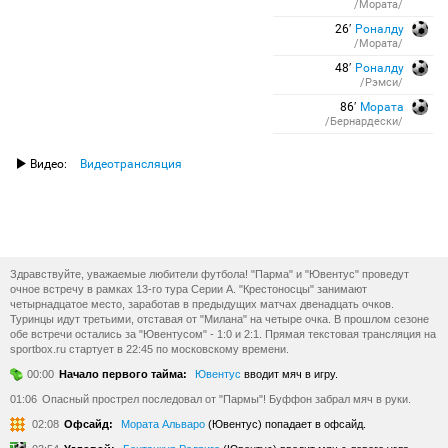
/Мората/
26′
Роналду
/Мората/
48′
Роналду
/Рэмси/
86′
Мората
/Бернардески/
Видео:
Видеотрансляция
Здравствуйте, уважаемые любители футбола! "Парма" и "Ювентус" проведут
очное встречу в рамках 13-го тура Серии А. "Крестоносцы" занимают
четырнадцатое место, заработав в предыдущих матчах двенадцать очков.
Туринцы идут третьими, отставая от "Милана" на четыре очка. В прошлом сезоне
обе встречи остались за "Ювентусом" - 1:0 и 2:1. Прямая текстовая трансляция на
sportbox.ru стартует в 22:45 по московскому времени.
00:00
Начало первого тайма:
Ювентус
вводит мяч в игру.
01:06
Опасный прострел последовал от "Пармы"! Буффон забрал мяч в руки.
02:08
Офсайд:
Мората Альваро
(Ювентус) попадает в офсайд.