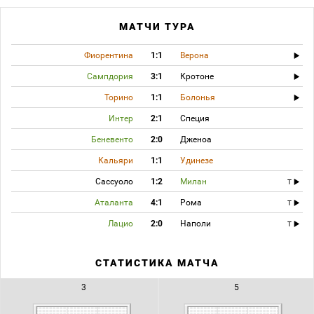
МАТЧИ ТУРА
Фиорентина
1:1
Верона
Сампдория
3:1
Кротоне
Торино
1:1
Болонья
Интер
2:1
Специя
Беневенто
2:0
Дженоа
Кальяри
1:1
Удинезе
Сассуоло
1:2
Милан
T
Аталанта
4:1
Рома
T
Лацио
2:0
Наполи
T
СТАТИСТИКА МАТЧА
3
5