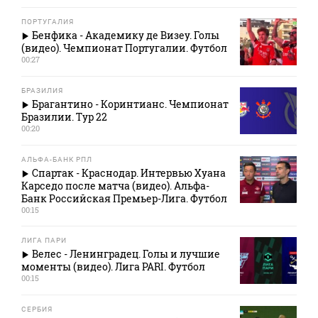
ПОРТУГАЛИЯ
Бенфика - Академику де Визеу. Голы
(видео). Чемпионат Португалии. Футбол
00:27
БРАЗИЛИЯ
Брагантино - Коринтианс. Чемпионат
Бразилии. Тур 22
00:20
АЛЬФА-БАНК РПЛ
Спартак - Краснодар. Интервью Хуана
Карседо после матча (видео). Альфа-
Банк Российская Премьер-Лига. Футбол
00:15
ЛИГА ПАРИ
Велес - Ленинградец. Голы и лучшие
моменты (видео). Лига PARI. Футбол
00:15
СЕРБИЯ