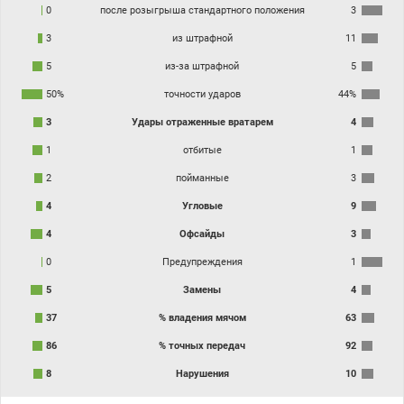
0
после розыгрыша стандартного положения
3
3
из штрафной
11
5
из-за штрафной
5
50%
точности ударов
44%
3
Удары отраженные вратарем
4
1
отбитые
1
2
пойманные
3
4
Угловые
9
4
Офсайды
3
0
Предупреждения
1
5
Замены
4
37
% владения мячом
63
86
% точных передач
92
8
Нарушения
10