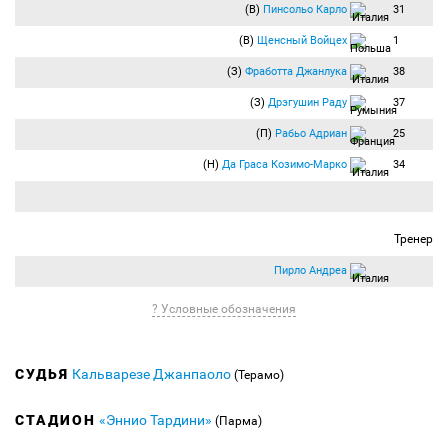
(В)
Пинсольо Карло
31
(В)
Щенсный Войцех
1
(З)
Фработта Джанлука
38
(З)
Дрэгушин Раду
37
(П)
Рабьо Адриан
25
(Н)
Да Граса Козимо-Марко
34
Тренер
Пирло Андреа
? Условные обозначения
СУДЬЯ
Кальварезе Джанпаоло
(Терамо)
СТАДИОН
«Эннио Тардини»
(Парма)