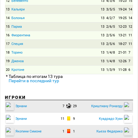
12
Беневенто
13
4/3/6
15-23
15
13
Кальяри
13
3/5/5
19-24
14
14
Болонья
13
4/2/7
19-25
14
15
Парма
13
2/6/5
12-23
12
16
Фиорентина
13
2/5/6
13-21
11
17
Специя
13
2/5/6
18-27
11
18
Торино
13
1/4/8
21-31
7
19
Дженоа
13
1/4/8
12-26
7
20
Кротоне
13
1/3/9
11-28
6
* Таблица по итогам 13 тура
Перейти в последний тур
ИГРОКИ
7
29
Эрнани
Криштиану Роналду
11
9
Эрнани
Куадрадо Хуан
1
1
Якопини Симоне
Кьеза Федерико