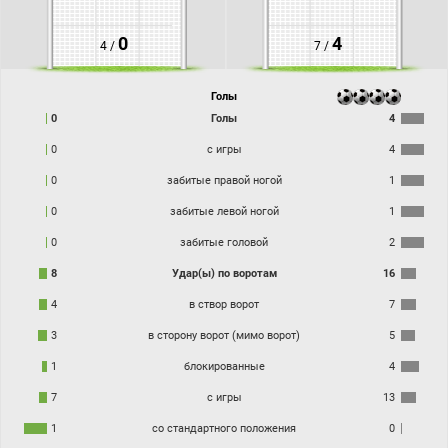
0
4
4 /
7 /
Голы
0
Голы
4
0
с игры
4
0
забитые правой ногой
1
0
забитые левой ногой
1
0
забитые головой
2
8
Удар(ы) по воротам
16
4
в створ ворот
7
3
в сторону ворот (мимо ворот)
5
1
блокированные
4
7
с игры
13
1
со стандартного положения
0