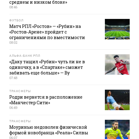
среднем и низком блоке»
08:46
ФУТБОЛ
Матч РПЛ «Ростов» — «Рубин» на
«Ростов‑Арене» пройдет с
ограничениями по вместимости
08:02
АЛЬФА-БАНК РПЛ
«Даку тащил «Рубин» чуть ли не в
одиночку, а в «Спартаке» сможет
забивать еще больше» — Ву
07:48
ТРАНСФЕРЫ
Родри вернется в расположение
«Манчестер Сити»
06:49
ТРАНСФЕРЫ
Моуринью недоволен физической
формой новобранца «Реала» Силвы
06:07