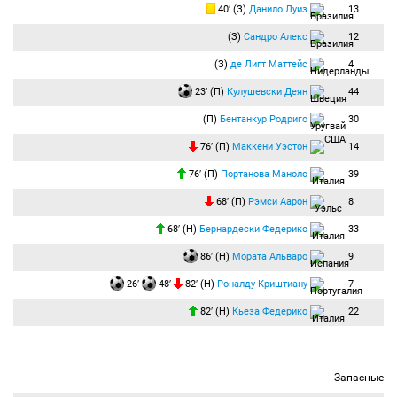
"Ювентус" со счётом 4:0 разгромил "Парму"! До новых встреч!
40′ (З)
Данило Луиз
13
(З)
Сандро Алекс
12
(З)
де Лигт Маттейс
4
23′ (П)
Кулушевски Деян
44
(П)
Бентанкур Родриго
30
76′ (П)
Маккени Уэстон
14
76′ (П)
Портанова Маноло
39
68′ (П)
Рэмси Аарон
8
68′ (Н)
Бернардески Федерико
33
86′ (Н)
Мората Альваро
9
26′
48′
82′ (Н)
Роналду Криштиану
7
82′ (Н)
Кьеза Федерико
22
Запасные