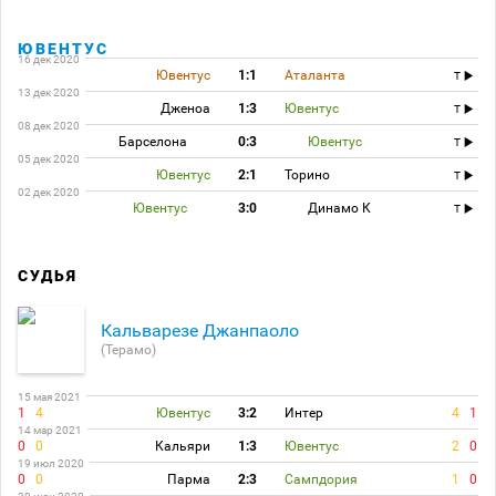
ЮВЕНТУС
16 дек 2020
Ювентус
1:1
Аталанта
T
13 дек 2020
Дженоа
1:3
Ювентус
T
08 дек 2020
Барселона
0:3
Ювентус
T
05 дек 2020
Ювентус
2:1
Торино
T
02 дек 2020
Ювентус
3:0
Динамо К
T
СУДЬЯ
Кальварезе Джанпаоло
(Терамо)
15 мая 2021
1
4
Ювентус
3:2
Интер
4
1
14 мар 2021
0
0
Кальяри
1:3
Ювентус
2
0
19 июл 2020
0
0
Парма
2:3
Сампдория
1
0