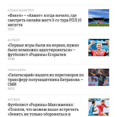
АЛЬФА-БАНК РПЛ
«Факел» — «Ахмат»: когда начало, где
смотреть онлайн матч 3‑го тура РПЛ 10
августа
10:01
ФУТБОЛ
«Первые игры были на нервах, нужно
было немножко адаптироваться» —
футболист «Родины» Егорычев
09:46
ТРАНСФЕРЫ
«Галатасарай» вышел из переговоров по
трансферу полузащитника Батракова —
СМИ
08:52
ФУТБОЛ
Футболист «Родины» Максименко:
«Поняли, что можем выше встречать
«Зенит», не только обороняться в