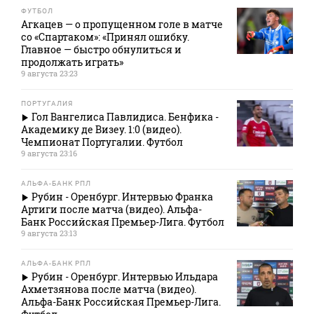
ФУТБОЛ
Агкацев — о пропущенном голе в матче
со «Спартаком»: «Принял ошибку.
Главное — быстро обнулиться и
продолжать играть»
9 августа 23:23
ПОРТУГАЛИЯ
Гол Вангелиса Павлидиса. Бенфика -
Академику де Визеу. 1:0 (видео).
Чемпионат Португалии. Футбол
9 августа 23:16
АЛЬФА-БАНК РПЛ
Рубин - Оренбург. Интервью Франка
Артиги после матча (видео). Альфа-
Банк Российская Премьер-Лига. Футбол
9 августа 23:13
АЛЬФА-БАНК РПЛ
Рубин - Оренбург. Интервью Ильдара
Ахметзянова после матча (видео).
Альфа-Банк Российская Премьер-Лига.