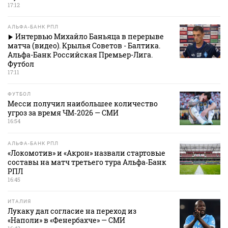
17:12
АЛЬФА-БАНК РПЛ
Интервью Михайло Баньяца в перерыве
матча (видео). Крылья Советов - Балтика.
Альфа-Банк Российская Премьер-Лига.
Футбол
17:11
ФУТБОЛ
Месси получил наибольшее количество
угроз за время ЧМ‑2026 — СМИ
16:54
АЛЬФА-БАНК РПЛ
«Локомотив» и «Акрон» назвали стартовые
составы на матч третьего тура Альфа‑Банк
РПЛ
16:45
ИТАЛИЯ
Лукаку дал согласие на переход из
«Наполи» в «Фенербахче» — СМИ