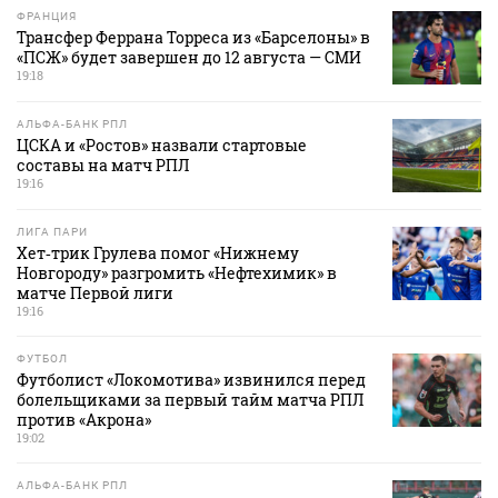
ФРАНЦИЯ
Трансфер Феррана Торреса из «Барселоны» в
«ПСЖ» будет завершен до 12 августа — СМИ
19:18
АЛЬФА-БАНК РПЛ
ЦСКА и «Ростов» назвали стартовые
составы на матч РПЛ
19:16
ЛИГА ПАРИ
Хет‑трик Грулева помог «Нижнему
Новгороду» разгромить «Нефтехимик» в
матче Первой лиги
19:16
ФУТБОЛ
Футболист «Локомотива» извинился перед
болельщиками за первый тайм матча РПЛ
против «Акрона»
19:02
АЛЬФА-БАНК РПЛ