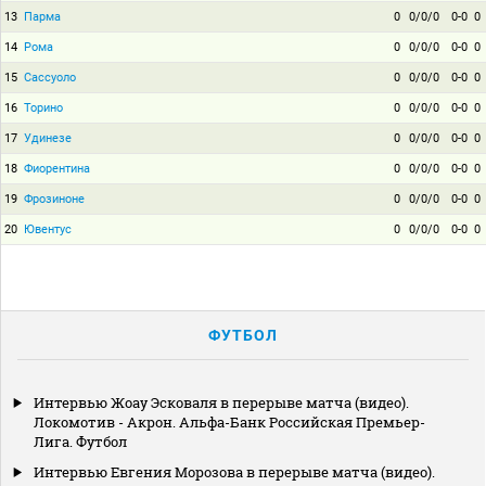
13
Парма
0
0/0/0
0-0
0
14
Рома
0
0/0/0
0-0
0
15
Сассуоло
0
0/0/0
0-0
0
16
Торино
0
0/0/0
0-0
0
17
Удинезе
0
0/0/0
0-0
0
18
Фиорентина
0
0/0/0
0-0
0
19
Фрозиноне
0
0/0/0
0-0
0
20
Ювентус
0
0/0/0
0-0
0
ФУТБОЛ
Интервью Жоау Эсковаля в перерыве матча (видео).
Локомотив - Акрон. Альфа-Банк Российская Премьер-
Лига. Футбол
Интервью Евгения Морозова в перерыве матча (видео).