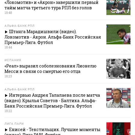
«Локомотив» и «Акрон» завершили первый
тайм матча третьего тура РПЛ без голов
18:48
АЛЬФА-БАНК РПЛ
Штанга Марадишвили (видео).
Локомотив - Акрон. Альфа-Банк Российская
Премьер-Лига. Футбол
18:44
ИСПАНИЯ
«Реал» выразил соболезнования Лионелю
Месси в связи со смертью его отца
18:23
АЛЬФА-БАНК РПЛ
Интервью Андрея Талалаева после матча
(видео). Крылья Советов - Балтика. Альфа-
Банк Российская Премьер-Лига. Футбол
18:22
ЛИГА ПАРИ
Енисей - Текстильщик. Лучшие моменты
(видео). Лига PARI. Футбол