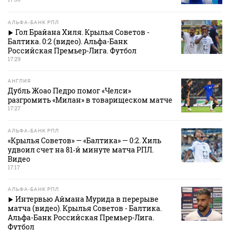
АЛЬФА-БАНК РПЛ
Гол Брайана Хиля. Крылья Советов -
Балтика. 0:2 (видео). Альфа-Банк
Российская Премьер-Лига. Футбол
17:29
АНГЛИЯ
Дубль Жоао Педро помог «Челси»
разгромить «Милан» в товарищеском матче
17:27
АЛЬФА-БАНК РПЛ
«Крылья Советов» — «Балтика» — 0:2. Хиль
удвоил счет на 81‑й минуте матча РПЛ.
Видео
17:17
АЛЬФА-БАНК РПЛ
Интервью Аймана Мурида в перерыве
матча (видео). Крылья Советов - Балтика.
Альфа-Банк Российская Премьер-Лига.
Футбол