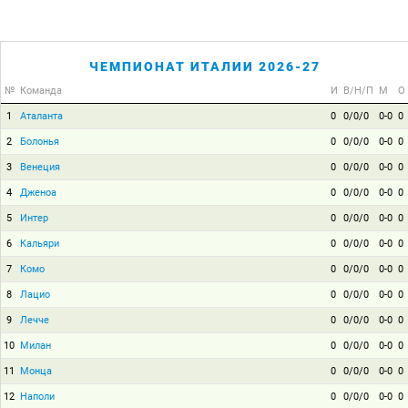
ЧЕМПИОНАТ ИТАЛИИ 2026-27
№
Команда
И
В/Н/П
М
О
1
Аталанта
0
0/0/0
0-0
0
2
Болонья
0
0/0/0
0-0
0
3
Венеция
0
0/0/0
0-0
0
4
Дженоа
0
0/0/0
0-0
0
5
Интер
0
0/0/0
0-0
0
6
Кальяри
0
0/0/0
0-0
0
7
Комо
0
0/0/0
0-0
0
8
Лацио
0
0/0/0
0-0
0
9
Лечче
0
0/0/0
0-0
0
10
Милан
0
0/0/0
0-0
0
11
Монца
0
0/0/0
0-0
0
12
Наполи
0
0/0/0
0-0
0