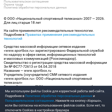
Пользовательское соглашение
Охрана труда
Политика обработки персональных данных
© ООО «Национальный спортивный телеканал» 2007 — 2026.
Для лиц старше 18 лет
На сайте применяются рекомендательные технологии.
Подробнее в
Правилах применения рекомендательных
технологий
Средство массовой информации сетевое издание
«www.sportbox.ru» зарегистрировано Федеральной службой
по надзору в сфере связи, информационных технологий
и массовых коммуникаций (Роскомнадзор).
Свидетельство о регистрации средства массовой информации
Эл № ФС77-72613 от 04.04.2018
Название — www.sportbox.ru
Учредитель (соучредители) СМИ сетевого издания
«www.sportbox.ru»: ООО «Национальный спортивный
телеканал»
Главный редактор СМИ сетевого издания «www.sportbox.ru»:
Конов В.А.
Мы используем файлы Сookie для корректной работы веб-сайта.
Номер телефона редакции СМИ сетевого издания
Подробнее в
Политике обработки персональных данных
и
«www.sportbox.ru»: +7 (495) 653 8419
Пользовательском соглашении
. Нажмите на кнопку «Хорошо»,
Адрес электронной почты редакции СМИ сетевого издания
если Вы согласны на использование файлов cookie. Если нет, то
«www.sportbox.ru»: editor@sportbox.ru
отключите Cookies в настройках браузера