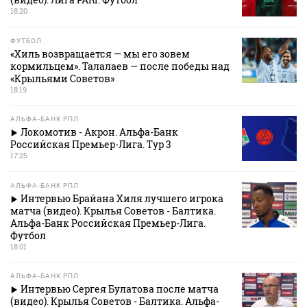
18:20
ФУТБОЛ
«Хиль возвращается — мы его зовем
кормильцем». Талалаев — после победы над
«Крыльями Советов»
18:19
АЛЬФА-БАНК РПЛ
Локомотив - Акрон. Альфа-Банк
Российская Премьер-Лига. Тур 3
17:25
АЛЬФА-БАНК РПЛ
Интервью Брайана Хиля лучшего игрока
матча (видео). Крылья Советов - Балтика.
Альфа-Банк Российская Премьер-Лига.
Футбол
18:01
АЛЬФА-БАНК РПЛ
Интервью Сергея Булатова после матча
(видео). Крылья Советов - Балтика. Альфа-