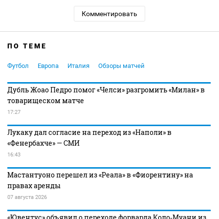
Комментировать
ПО ТЕМЕ
Футбол
Европа
Италия
Обзоры матчей
Дубль Жоао Педро помог «Челси» разгромить «Милан» в
товарищеском матче
17:27
Лукаку дал согласие на переход из «Наполи» в
«Фенербахче» — СМИ
16:43
Мастантуоно перешел из «Реала» в «Фиорентину» на
правах аренды
07 августа 2026
«Ювентус» объявил о переходе форварда Коло‑Муани из