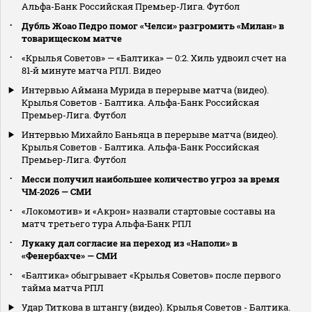
Альфа-Банк Российская Премьер-Лига. Футбол
Дубль Жоао Педро помог «Челси» разгромить «Милан» в
товарищеском матче
«Крылья Советов» — «Балтика» — 0:2. Хиль удвоил счет на
81‑й минуте матча РПЛ. Видео
Интервью Аймана Мурида в перерыве матча (видео).
Крылья Советов - Балтика. Альфа-Банк Российская
Премьер-Лига. Футбол
Интервью Михайло Баньяца в перерыве матча (видео).
Крылья Советов - Балтика. Альфа-Банк Российская
Премьер-Лига. Футбол
Месси получил наибольшее количество угроз за время
ЧМ‑2026 — СМИ
«Локомотив» и «Акрон» назвали стартовые составы на
матч третьего тура Альфа‑Банк РПЛ
Лукаку дал согласие на переход из «Наполи» в
«Фенербахче» — СМИ
«Балтика» обыгрывает «Крылья Советов» после первого
тайма матча РПЛ
Удар Титкова в штангу (видео). Крылья Советов - Балтика.