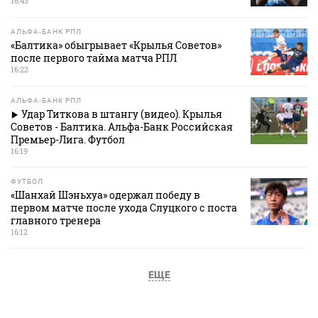
16:43
АЛЬФА-БАНК РПЛ
«Балтика» обыгрывает «Крылья Советов»
после первого тайма матча РПЛ
16:22
АЛЬФА-БАНК РПЛ
Удар Титкова в штангу (видео). Крылья
Советов - Балтика. Альфа-Банк Российская
Премьер-Лига. Футбол
16:19
ФУТБОЛ
«Шанхай Шэньхуа» одержал победу в
первом матче после ухода Слуцкого с поста
главного тренера
16:12
ЕЩЕ