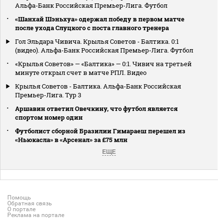
Альфа-Банк Российская Премьер-Лига. Футбол
«Шанхай Шэньхуа» одержал победу в первом матче
после ухода Слуцкого с поста главного тренера
Гол Эльдара Чивича. Крылья Советов - Балтика. 0:1
(видео). Альфа-Банк Российская Премьер-Лига. Футбол
«Крылья Советов» — «Балтика» — 0:1. Чивич на третьей
минуте открыл счет в матче РПЛ. Видео
Крылья Советов - Балтика. Альфа-Банк Российская
Премьер-Лига. Тур 3
Аршавин ответил Овечкину, что футбол является
спортом номер один
Футболист сборной Бразилии Гимараеш перешел из
«Ньюкасла» в «Арсенал» за £75 млн
ЕЩЕ
Помощь
Обратная связь
О портале
Реклама на портале