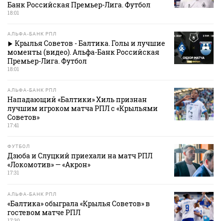
Банк Российская Премьер-Лига. Футбол
18:01
АЛЬФА-БАНК РПЛ
Крылья Советов - Балтика. Голы и лучшие
моменты (видео). Альфа-Банк Российская
Премьер-Лига. Футбол
18:01
АЛЬФА-БАНК РПЛ
Нападающий «Балтики» Хиль признан
лучшим игроком матча РПЛ с «Крыльями
Советов»
17:41
ФУТБОЛ
Дзюба и Слуцкий приехали на матч РПЛ
«Локомотив» — «Акрон»
17:31
АЛЬФА-БАНК РПЛ
«Балтика» обыграла «Крылья Советов» в
гостевом матче РПЛ
17:30