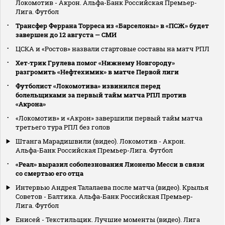
Локомотив - Акрон. Альфа-Банк Российская Премьер-
Лига. Футбол
Трансфер Феррана Торреса из «Барселоны» в «ПСЖ» будет
завершен до 12 августа — СМИ
ЦСКА и «Ростов» назвали стартовые составы на матч РПЛ
Хет‑трик Грулева помог «Нижнему Новгороду»
разгромить «Нефтехимик» в матче Первой лиги
Футболист «Локомотива» извинился перед
болельщиками за первый тайм матча РПЛ против
«Акрона»
«Локомотив» и «Акрон» завершили первый тайм матча
третьего тура РПЛ без голов
Штанга Марадишвили (видео). Локомотив - Акрон.
Альфа-Банк Российская Премьер-Лига. Футбол
«Реал» выразил соболезнования Лионелю Месси в связи
со смертью его отца
Интервью Андрея Талалаева после матча (видео). Крылья
Советов - Балтика. Альфа-Банк Российская Премьер-
Лига. Футбол
Енисей - Текстильщик. Лучшие моменты (видео). Лига