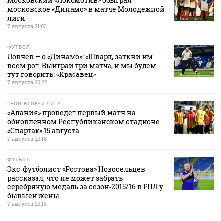
Московский «Локомотив» обыграл
московское «Динамо» в матче Молодежной
лиги
7 августа 21:03
ФУТБОЛ
Ловчев — о «Динамо»: «Шварц, заткни им
всем рот. Выиграй три матча, и мы будем
тут говорить: «Красавец»
7 августа 20:22
LEON-ВТОРАЯ ЛИГА
«Алания» проведет первый матч на
обновленном Республиканском стадионе
«Спартак» 15 августа
7 августа 20:18
ФУТБОЛ
Экс‑футболист «Ростова» Новосельцев
рассказал, что не может забрать
серебряную медаль за сезон‑2015/16 в РПЛ у
бывшей жены
7 августа 20:13