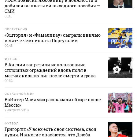
УЕФА повысил любовницу в должности и
добился выплаты ей выходного пособия —
СМИ
01:41
ПОРТУГАЛИЯ
«Эшторил» и «Фамаликау» сыграли вничью
в матче чемпионата Португалии
00:48
ФУТБОЛ
В Англии запретили использование
сплошных ограждений вдоль поля в
матчах низших лиг после смерти игрока
00:32
ОСТАЛЬНОЙ МИР
В «Интер Майами» рассказали об «эре после
Месси»
7 августа 23:37
ФУТБОЛ
Григорян: «У всех есть своя система, своя
кухня. И многие опасаются, что Дзюба