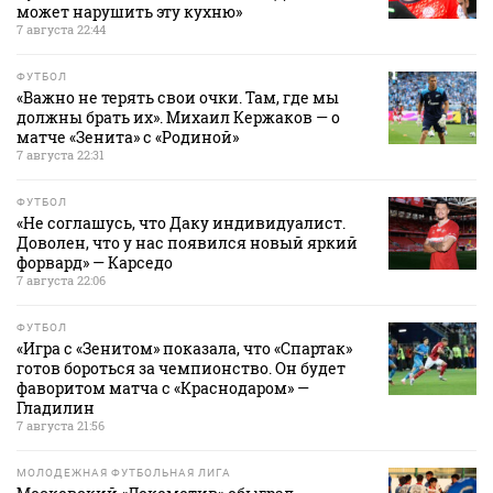
может нарушить эту кухню»
7 августа 22:44
ФУТБОЛ
«Важно не терять свои очки. Там, где мы
должны брать их». Михаил Кержаков — о
матче «Зенита» с «Родиной»
7 августа 22:31
ФУТБОЛ
«Не соглашусь, что Даку индивидуалист.
Доволен, что у нас появился новый яркий
форвард» — Карседо
7 августа 22:06
ФУТБОЛ
«Игра с «Зенитом» показала, что «Спартак»
готов бороться за чемпионство. Он будет
фаворитом матча с «Краснодаром» —
Гладилин
7 августа 21:56
МОЛОДЕЖНАЯ ФУТБОЛЬНАЯ ЛИГА