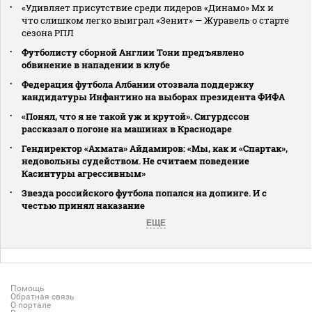
«Удивляет присутствие среди лидеров «Динамо» Мх и
что слишком легко выиграл «Зенит» — Журавель о старте
сезона РПЛ
Футболисту сборной Англии Тони предъявлено
обвинение в нападении в клубе
Федерация футбола Албании отозвала поддержку
кандидатуры Инфантино на выборах президента ФИФА
«Понял, что я не такой уж и крутой». Сигурдссон
рассказал о погоне на машинах в Краснодаре
Гендиректор «Ахмата» Айдамиров: «Мы, как и «Спартак»,
недовольны судейством. Не считаем поведение
Касинтуры агрессивным»
Звезда российского футбола попался на допинге. И с
честью принял наказание
ЕЩЕ
Помощь
Обратная связь
О портале