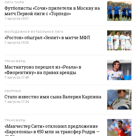
ЛИГА ПАРИ
Футболисты «Сочи» прилетели в Москву на
матч Первой лиги с «Торпедо»
7 августа 19:57
МОЛОДЕЖНАЯ ФУТБОЛЬНАЯ ЛИГА
«Ростов» обыграл «Зенит» в матче МФЛ
7 августа 19:25
ТРАНСФЕРЫ
Мастантуоно перешел из «Реала» в
«Фиорентину» на правах аренды
7 августа 17:48
СБОРНЫЕ
Стало известно имя сына Валерия Карпина
7 августа 17:34
ТРАНСФЕРЫ
«Манчестер Сити» отклонил предложение
«Барселоны» в €50 млн за трансфер Родри —