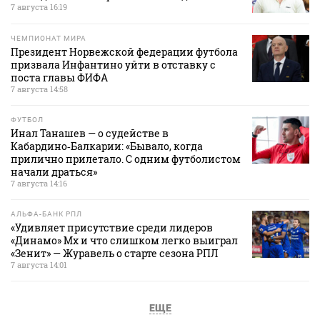
7 августа 16:19
ЧЕМПИОНАТ МИРА
Президент Норвежской федерации футбола
призвала Инфантино уйти в отставку с
поста главы ФИФА
7 августа 14:58
ФУТБОЛ
Инал Танашев — о судействе в
Кабардино‑Балкарии: «Бывало, когда
прилично прилетало. С одним футболистом
начали драться»
7 августа 14:16
АЛЬФА-БАНК РПЛ
«Удивляет присутствие среди лидеров
«Динамо» Мх и что слишком легко выиграл
«Зенит» — Журавель о старте сезона РПЛ
7 августа 14:01
ЕЩЕ