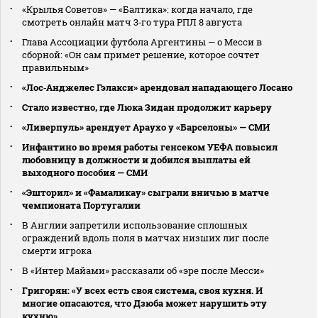
«Крылья Советов» — «Балтика»: когда начало, где
смотреть онлайн матч 3‑го тура РПЛ 8 августа
Глава Ассоциации футбола Аргентины — о Месси в
сборной: «Он сам примет решение, которое сочтет
правильным»
«Лос‑Анджелес Гэлакси» арендовал нападающего Лосано
Стало известно, где Люка Зидан продолжит карьеру
«Ливерпуль» арендует Араухо у «Барселоны» — СМИ
Инфантино во время работы генсеком УЕФА повысил
любовницу в должности и добился выплаты ей
выходного пособия — СМИ
«Эшторил» и «Фамаликау» сыграли вничью в матче
чемпионата Португалии
В Англии запретили использование сплошных
ограждений вдоль поля в матчах низших лиг после
смерти игрока
В «Интер Майами» рассказали об «эре после Месси»
Григорян: «У всех есть своя система, своя кухня. И
многие опасаются, что Дзюба может нарушить эту
кухню»