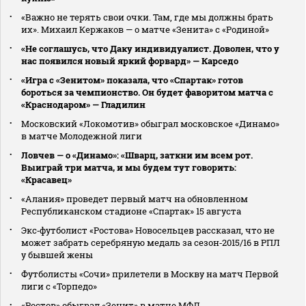
«Важно не терять свои очки. Там, где мы должны брать
их». Михаил Кержаков — о матче «Зенита» с «Родиной»
«Не соглашусь, что Даку индивидуалист. Доволен, что у
нас появился новый яркий форвард» — Карседо
«Игра с «Зенитом» показала, что «Спартак» готов
бороться за чемпионство. Он будет фаворитом матча с
«Краснодаром» — Гладилин
Московский «Локомотив» обыграл московское «Динамо»
в матче Молодежной лиги
Ловчев — о «Динамо»: «Шварц, заткни им всем рот.
Выиграй три матча, и мы будем тут говорить:
«Красавец»
«Алания» проведет первый матч на обновленном
Республиканском стадионе «Спартак» 15 августа
Экс‑футболист «Ростова» Новосельцев рассказал, что не
может забрать серебряную медаль за сезон‑2015/16 в РПЛ
у бывшей жены
Футболисты «Сочи» прилетели в Москву на матч Первой
лиги с «Торпедо»
«Ростов» обыграл «Зенит» в матче МФЛ