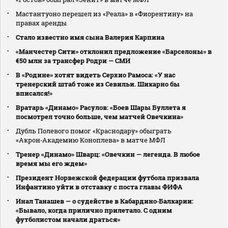
Мастантуоно перешел из «Реала» в «Фиорентину» на
правах аренды
Стало известно имя сына Валерия Карпина
«Манчестер Сити» отклонил предложение «Барселоны» в
€50 млн за трансфер Родри — СМИ
В «Родине» хотят видеть Серхио Рамоса: «У нас
тренерский штаб тоже из Севильи. Шикарно бы
вписался!»
Вратарь «Динамо» Расулов: «Боев Шары Буллета я
посмотрел точно больше, чем матчей Овечкина»
Дубль Полевого помог «Краснодару» обыграть
«Акрон‑Академию Коноплева» в матче МФЛ
Тренер «Динамо» Шварц: «Овечкин — легенда. В любое
время мы его ждем»
Президент Норвежской федерации футбола призвала
Инфантино уйти в отставку с поста главы ФИФА
Инал Танашев — о судействе в Кабардино‑Балкарии:
«Бывало, когда прилично прилетало. С одним
футболистом начали драться»