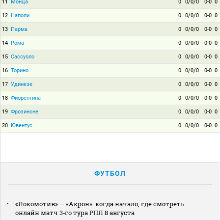
11
Монца
0
0/0/0
0-0
0
12
Наполи
0
0/0/0
0-0
0
13
Парма
0
0/0/0
0-0
0
14
Рома
0
0/0/0
0-0
0
15
Сассуоло
0
0/0/0
0-0
0
16
Торино
0
0/0/0
0-0
0
17
Удинезе
0
0/0/0
0-0
0
18
Фиорентина
0
0/0/0
0-0
0
19
Фрозиноне
0
0/0/0
0-0
0
20
Ювентус
0
0/0/0
0-0
0
ФУТБОЛ
«Локомотив» — «Акрон»: когда начало, где смотреть
онлайн матч 3‑го тура РПЛ 8 августа