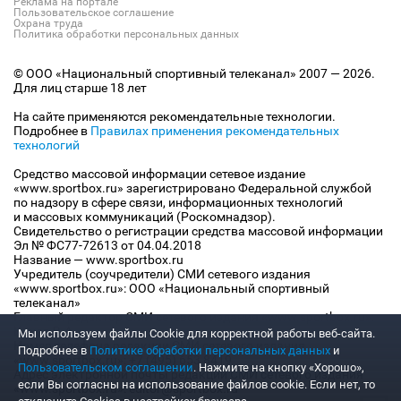
Реклама на портале
Пользовательское соглашение
Охрана труда
Политика обработки персональных данных
© ООО «Национальный спортивный телеканал» 2007 — 2026.
Для лиц старше 18 лет
На сайте применяются рекомендательные технологии.
Подробнее в
Правилах применения рекомендательных
технологий
Средство массовой информации сетевое издание
«www.sportbox.ru» зарегистрировано Федеральной службой
по надзору в сфере связи, информационных технологий
и массовых коммуникаций (Роскомнадзор).
Свидетельство о регистрации средства массовой информации
Эл № ФС77-72613 от 04.04.2018
Название — www.sportbox.ru
Учредитель (соучредители) СМИ сетевого издания
«www.sportbox.ru»: ООО «Национальный спортивный
телеканал»
Главный редактор СМИ сетевого издания «www.sportbox.ru»:
Конов В.А.
Мы используем файлы Сookie для корректной работы веб-сайта.
Номер телефона редакции СМИ сетевого издания
Подробнее в
Политике обработки персональных данных
и
«www.sportbox.ru»: +7 (495) 653 8419
Пользовательском соглашении
. Нажмите на кнопку «Хорошо»,
Адрес электронной почты редакции СМИ сетевого издания
если Вы согласны на использование файлов cookie. Если нет, то
«www.sportbox.ru»: editor@sportbox.ru