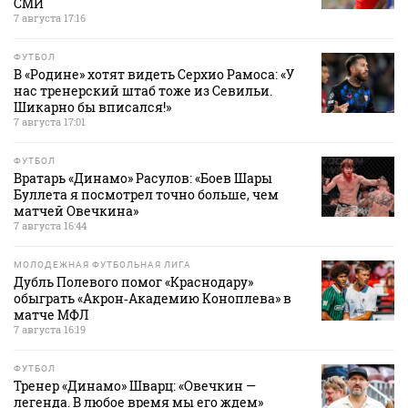
СМИ
7 августа 17:16
ФУТБОЛ
В «Родине» хотят видеть Серхио Рамоса: «У
нас тренерский штаб тоже из Севильи.
Шикарно бы вписался!»
7 августа 17:01
ФУТБОЛ
Вратарь «Динамо» Расулов: «Боев Шары
Буллета я посмотрел точно больше, чем
матчей Овечкина»
7 августа 16:44
МОЛОДЕЖНАЯ ФУТБОЛЬНАЯ ЛИГА
Дубль Полевого помог «Краснодару»
обыграть «Акрон‑Академию Коноплева» в
матче МФЛ
7 августа 16:19
ФУТБОЛ
Тренер «Динамо» Шварц: «Овечкин —
легенда. В любое время мы его ждем»