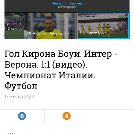
Интер
-
Верона
матч-центр
. Голы
онат Италии.
1:1. Кирон Боуи
1:0. Андриас Эдмундссон
Гол Кирона Боуи. Интер -
Верона. 1:1 (видео).
Чемпионат Италии.
Футбол
17 мая 2026 18:01
R
Y