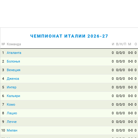
ЧЕМПИОНАТ ИТАЛИИ 2026-27
№
Команда
И
В/Н/П
М
О
1
Аталанта
0
0/0/0
0-0
0
2
Болонья
0
0/0/0
0-0
0
3
Венеция
0
0/0/0
0-0
0
4
Дженоа
0
0/0/0
0-0
0
5
Интер
0
0/0/0
0-0
0
6
Кальяри
0
0/0/0
0-0
0
7
Комо
0
0/0/0
0-0
0
8
Лацио
0
0/0/0
0-0
0
9
Лечче
0
0/0/0
0-0
0
10
Милан
0
0/0/0
0-0
0