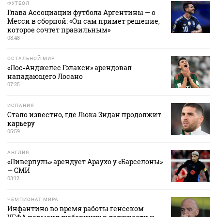
ФУТБОЛ
Глава Ассоциации футбола Аргентины — о
Месси в сборной: «Он сам примет решение,
которое сочтет правильным»
08:48
ОСТАЛЬНОЙ МИР
«Лос‑Анджелес Гэлакси» арендовал
нападающего Лосано
07:25
ИСПАНИЯ
Стало известно, где Люка Зидан продолжит
карьеру
05:59
АНГЛИЯ
«Ливерпуль» арендует Араухо у «Барселоны»
— СМИ
03:12
ЧЕМПИОНАТ МИРА
Инфантино во время работы генсеком