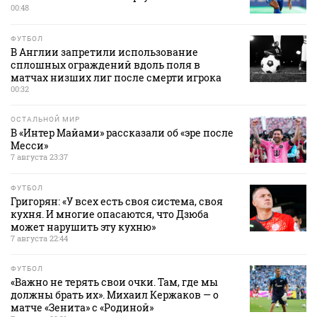
00:48
ФУТБОЛ
В Англии запретили использование
сплошных ограждений вдоль поля в
матчах низших лиг после смерти игрока
00:32
ОСТАЛЬНОЙ МИР
В «Интер Майами» рассказали об «эре после
Месси»
7 августа 23:37
ФУТБОЛ
Григорян: «У всех есть своя система, своя
кухня. И многие опасаются, что Дзюба
может нарушить эту кухню»
7 августа 22:44
ФУТБОЛ
«Важно не терять свои очки. Там, где мы
должны брать их». Михаил Кержаков — о
матче «Зенита» с «Родиной»