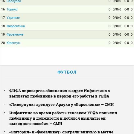
15
Сассуоло
0
0/0/0
0-0
0
16
Торино
0
0/0/0
0-0
0
17
Удинезе
0
0/0/0
0-0
0
18
Фиорентина
0
0/0/0
0-0
0
19
Фрозиноне
0
0/0/0
0-0
0
20
Ювентус
0
0/0/0
0-0
0
ФУТБОЛ
ФИФА опровергла обвинения в адрес Инфантино о
выплатах любовнице в период его работы в УЕФА
«Ливерпуль» арендует Араухо у «Барселоны» — СМИ
Инфантино во время работы генсеком УЕФА повысил
любовницу в должности и добился выплаты ей
выходного пособия — СМИ
«Эшторил» и «Фамаликау» сыграли вничью в матче