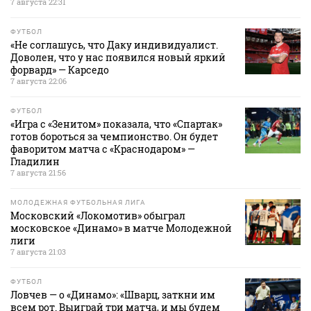
7 августа 22:31
ФУТБОЛ
«Не соглашусь, что Даку индивидуалист.
Доволен, что у нас появился новый яркий
форвард» — Карседо
7 августа 22:06
ФУТБОЛ
«Игра с «Зенитом» показала, что «Спартак»
готов бороться за чемпионство. Он будет
фаворитом матча с «Краснодаром» —
Гладилин
7 августа 21:56
МОЛОДЕЖНАЯ ФУТБОЛЬНАЯ ЛИГА
Московский «Локомотив» обыграл
московское «Динамо» в матче Молодежной
лиги
7 августа 21:03
ФУТБОЛ
Ловчев — о «Динамо»: «Шварц, заткни им
всем рот. Выиграй три матча, и мы будем