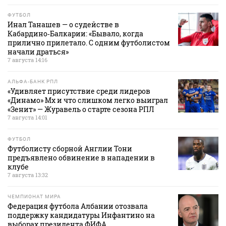
ФУТБОЛ
Инал Танашев — о судействе в
Кабардино‑Балкарии: «Бывало, когда
прилично прилетало. С одним футболистом
начали драться»
7 августа 14:16
АЛЬФА-БАНК РПЛ
«Удивляет присутствие среди лидеров
«Динамо» Мх и что слишком легко выиграл
«Зенит» — Журавель о старте сезона РПЛ
7 августа 14:01
ФУТБОЛ
Футболисту сборной Англии Тони
предъявлено обвинение в нападении в
клубе
7 августа 13:32
ЧЕМПИОНАТ МИРА
Федерация футбола Албании отозвала
поддержку кандидатуры Инфантино на
выборах президента ФИФА