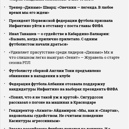
Тренер «Динамо» Шварц: «Овечкин — легенда. В любое
время мы его ждем»
Президент Норвежской федерации футбола призвала
Инфантино уйти в отставку с поста главы ФИФА
Инал Танашев — о судействе в Кабардино‑Балкарии:
«Бывало, когда прилично прилетало. С одним
футболистом начали драться»
«Удивляет присутствие среди лидеров «Динамо» Мх и
что слишком легко выиграл «Зенит» — Журавель о старте
сезона РПЛ
Футболисту сборной Англии Тони предъявлено
обвинение в нападении в клубе
Федерация футбола Албании отозвала поддержку
кандидатуры Инфантино на выборах президента ФИФА
«Понял, что я не такой уж и крутой». Сигурдссон
рассказал о погоне на машинах в Краснодаре
Гендиректор «Ахмата» Айдамиров: «Мы, как и «Спартак»,
недовольны судейством. Не считаем поведение
Касинтуры агрессивным»
Звезда российского футбола попался на допинге. И с