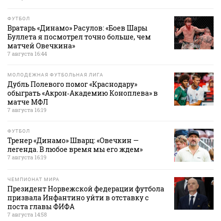
ФУТБОЛ
Вратарь «Динамо» Расулов: «Боев Шары
Буллета я посмотрел точно больше, чем
матчей Овечкина»
7 августа 16:44
МОЛОДЕЖНАЯ ФУТБОЛЬНАЯ ЛИГА
Дубль Полевого помог «Краснодару»
обыграть «Акрон‑Академию Коноплева» в
матче МФЛ
7 августа 16:19
ФУТБОЛ
Тренер «Динамо» Шварц: «Овечкин —
легенда. В любое время мы его ждем»
7 августа 16:19
ЧЕМПИОНАТ МИРА
Президент Норвежской федерации футбола
призвала Инфантино уйти в отставку с
поста главы ФИФА
7 августа 14:58