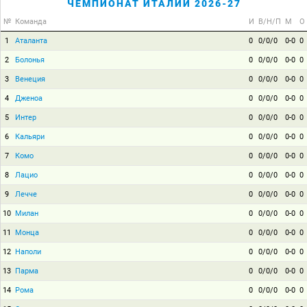
ЧЕМПИОНАТ ИТАЛИИ 2026-27
№
Команда
И
В/Н/П
М
О
1
Аталанта
0
0/0/0
0-0
0
2
Болонья
0
0/0/0
0-0
0
3
Венеция
0
0/0/0
0-0
0
4
Дженоа
0
0/0/0
0-0
0
5
Интер
0
0/0/0
0-0
0
6
Кальяри
0
0/0/0
0-0
0
7
Комо
0
0/0/0
0-0
0
8
Лацио
0
0/0/0
0-0
0
9
Лечче
0
0/0/0
0-0
0
10
Милан
0
0/0/0
0-0
0
11
Монца
0
0/0/0
0-0
0
12
Наполи
0
0/0/0
0-0
0
13
Парма
0
0/0/0
0-0
0
14
Рома
0
0/0/0
0-0
0