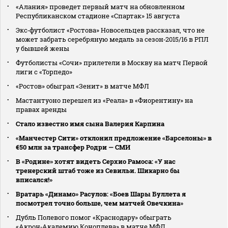
«Алания» проведет первый матч на обновленном
Республиканском стадионе «Спартак» 15 августа
Экс‑футболист «Ростова» Новосельцев рассказал, что не
может забрать серебряную медаль за сезон‑2015/16 в РПЛ
у бывшей жены
Футболисты «Сочи» прилетели в Москву на матч Первой
лиги с «Торпедо»
«Ростов» обыграл «Зенит» в матче МФЛ
Мастантуоно перешел из «Реала» в «Фиорентину» на
правах аренды
Стало известно имя сына Валерия Карпина
«Манчестер Сити» отклонил предложение «Барселоны» в
€50 млн за трансфер Родри — СМИ
В «Родине» хотят видеть Серхио Рамоса: «У нас
тренерский штаб тоже из Севильи. Шикарно бы
вписался!»
Вратарь «Динамо» Расулов: «Боев Шары Буллета я
посмотрел точно больше, чем матчей Овечкина»
Дубль Полевого помог «Краснодару» обыграть
«Акрон‑Академию Коноплева» в матче МФЛ