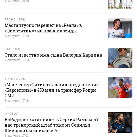
7 августа 19:25
ТРАНСФЕРЫ
Мастантуоно перешел из «Реала» в
«Фиорентину» на правах аренды
7 августа 17:48
СБОРНЫЕ
Стало известно имя сына Валерия Карпина
7 августа 17:34
ТРАНСФЕРЫ
«Манчестер Сити» отклонил предложение
«Барселоны» в €50 млн за трансфер Родри —
СМИ
7 августа 17:16
ФУТБОЛ
В «Родине» хотят видеть Серхио Рамоса: «У
нас тренерский штаб тоже из Севильи.
Шикарно бы вписался!»
7 августа 17:01