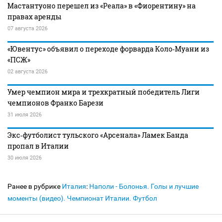
Мастантуоно перешел из «Реала» в «Фиорентину» на
правах аренды
07 августа 2026
«Ювентус» объявил о переходе форварда Коло‑Муани из
«ПСЖ»
02 августа 2026
Умер чемпион мира и трехкратный победитель Лиги
чемпионов Франко Барези
31 июля 2026
Экс‑футболист тульского «Арсенала» Ламек Банда
пропал в Италии
30 июля 2026
Ранее в рубрике
Италия
:
Наполи - Болонья. Голы и лучшие
моменты (видео). Чемпионат Италии. Футбол