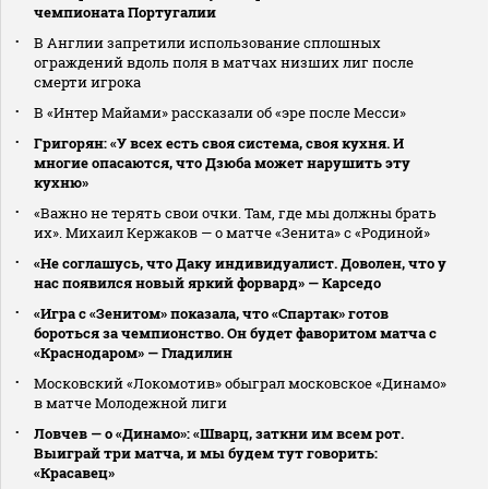
чемпионата Португалии
В Англии запретили использование сплошных
ограждений вдоль поля в матчах низших лиг после
смерти игрока
В «Интер Майами» рассказали об «эре после Месси»
Григорян: «У всех есть своя система, своя кухня. И
многие опасаются, что Дзюба может нарушить эту
кухню»
«Важно не терять свои очки. Там, где мы должны брать
их». Михаил Кержаков — о матче «Зенита» с «Родиной»
«Не соглашусь, что Даку индивидуалист. Доволен, что у
нас появился новый яркий форвард» — Карседо
«Игра с «Зенитом» показала, что «Спартак» готов
бороться за чемпионство. Он будет фаворитом матча с
«Краснодаром» — Гладилин
Московский «Локомотив» обыграл московское «Динамо»
в матче Молодежной лиги
Ловчев — о «Динамо»: «Шварц, заткни им всем рот.
Выиграй три матча, и мы будем тут говорить:
«Красавец»