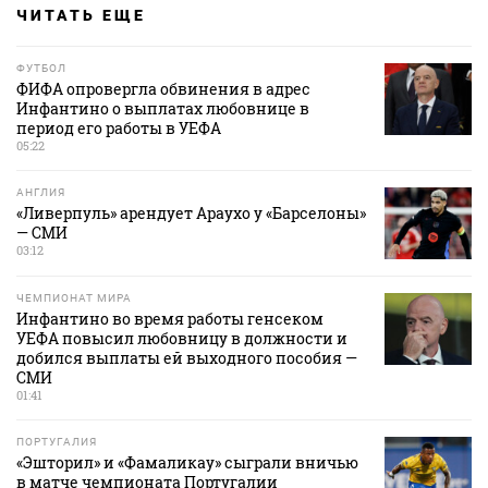
ЧИТАТЬ ЕЩЕ
ФУТБОЛ
ФИФА опровергла обвинения в адрес
Инфантино о выплатах любовнице в
период его работы в УЕФА
05:22
АНГЛИЯ
«Ливерпуль» арендует Араухо у «Барселоны»
— СМИ
03:12
ЧЕМПИОНАТ МИРА
Инфантино во время работы генсеком
УЕФА повысил любовницу в должности и
добился выплаты ей выходного пособия —
СМИ
01:41
ПОРТУГАЛИЯ
«Эшторил» и «Фамаликау» сыграли вничью
в матче чемпионата Португалии