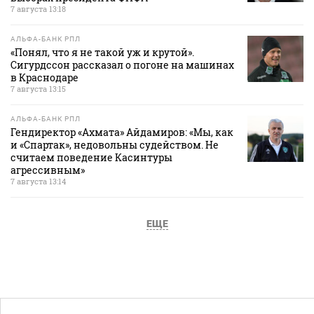
7 августа 13:18
АЛЬФА-БАНК РПЛ
«Понял, что я не такой уж и крутой».
Сигурдссон рассказал о погоне на машинах
в Краснодаре
7 августа 13:15
АЛЬФА-БАНК РПЛ
Гендиректор «Ахмата» Айдамиров: «Мы, как
и «Спартак», недовольны судейством. Не
считаем поведение Касинтуры
агрессивным»
7 августа 13:14
ЕЩЕ