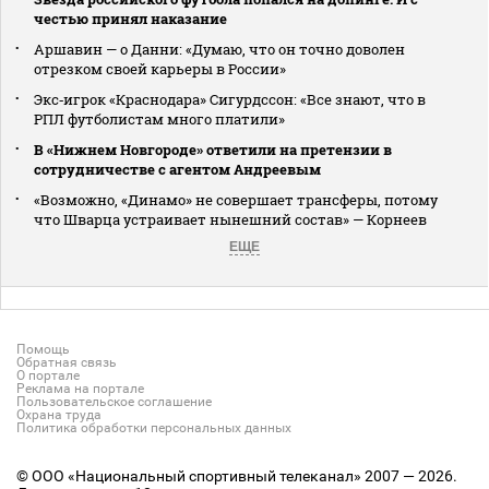
честью принял наказание
Аршавин — о Данни: «Думаю, что он точно доволен
отрезком своей карьеры в России»
Экс‑игрок «Краснодара» Сигурдссон: «Все знают, что в
РПЛ футболистам много платили»
В «Нижнем Новгороде» ответили на претензии в
сотрудничестве с агентом Андреевым
«Возможно, «Динамо» не совершает трансферы, потому
что Шварца устраивает нынешний состав» — Корнеев
ЕЩЕ
Помощь
Обратная связь
О портале
Реклама на портале
Пользовательское соглашение
Охрана труда
Политика обработки персональных данных
© ООО «Национальный спортивный телеканал» 2007 — 2026.