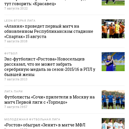
тут говорить: «Красавец»
7 августа 20:22
LEON-ВТОРАЯ ЛИГА
«Алания» проведет первый матч на
обновленном Республиканском стадионе
«Спартак» 15 августа
7 августа 20:18
ФУТБОЛ
Экс‑футболист «Ростова» Новосельцев
рассказал, что не может забрать
серебряную медаль за сезон‑2015/16 в РПЛ у
бывшей жены
7 августа 20:13
ЛИГА ПАРИ
Футболисты «Сочи» прилетели в Москву на
матч Первой лиги с «Торпедо»
7 августа 19:57
МОЛОДЕЖНАЯ ФУТБОЛЬНАЯ ЛИГА
«Ростов» обыграл «Зенит» в матче МФЛ