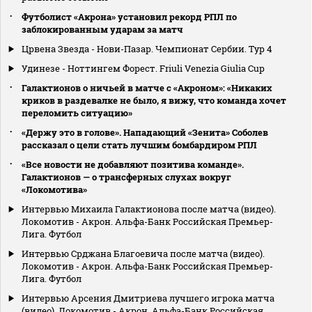
Футболист «Акрона» установил рекорд РПЛ по
заблокированным ударам за матч
Црвена Звезда - Нови-Пазар. Чемпионат Сербии. Тур 4
Удинезе - Ноттингем Форест. Friuli Venezia Giulia Cup
Галактионов о ничьей в матче с «Акроном»: «Никаких
криков в раздевалке не было, я вижу, что команда хочет
переломить ситуацию»
«Держу это в голове». Нападающий «Зенита» Соболев
рассказал о цели стать лучшим бомбардиром РПЛ
«Все новости не добавляют позитива команде».
Галактионов — о трансферных слухах вокруг
«Локомотива»
Интервью Михаила Галактионова после матча (видео).
Локомотив - Акрон. Альфа-Банк Российская Премьер-
Лига. Футбол
Интервью Срджана Благоевича после матча (видео).
Локомотив - Акрон. Альфа-Банк Российская Премьер-
Лига. Футбол
Интервью Арсения Дмитриева лучшего игрока матча
(видео). Локомотив - Акрон. Альфа-Банк Российская