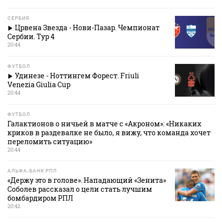
СЕРБИЯ
Црвена Звезда - Нови-Пазар. Чемпионат
Сербии. Тур 4
20:44
ФУТБОЛ
Удинезе - Ноттингем Форест. Friuli
Venezia Giulia Cup
20:44
ФУТБОЛ
Галактионов о ничьей в матче с «Акроном»: «Никаких
криков в раздевалке не было, я вижу, что команда хочет
переломить ситуацию»
20:44
АЛЬФА-БАНК РПЛ
«Держу это в голове». Нападающий «Зенита»
Соболев рассказал о цели стать лучшим
бомбардиром РПЛ
20:42