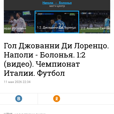
Наполи
-
Болонья
матч-центр
1:2. Джованни Ди Лоренцо
Риккардо Орсолини
2:2. Алиссон Сантос
Гол Джованни Ди Лоренцо.
Наполи - Болонья. 1:2
(видео). Чемпионат
Италии. Футбол
11 мая 2026 22:34
R
Y