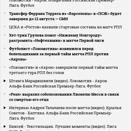
Лига. Футбол
Трансфер Феррана Торреса из «Барселоны» в «ПСЖ» будет
завершен до 12 августа — СМИ
ЦСКА и «Ростов» назвали стартовые составы на матч РПЛ
Хет‑трик Грулева помог «Нижнему Новгороду»
разгромить «Нефтехимик» в матче Первой лиги
Футболист «Локомотива» извинился перед
болельщиками за первый тайм матча РПЛ против
«Акрона»
«Локомотив» и «Акрон» завершили первый тайм матча
третьего тура РПЛ без голов
Штанга Марадишвили (видео). Локомотив - Акрон.
Альфа-Банк Российская Премьер-Лига. Футбол
«Реал» выразил соболезнования Лионелю Месси в связи
со смертью его отца
Интервью Андрея Талалаева после матча (видео). Крылья
Советов - Балтика. Альфа-Банк Российская Премьер-
Лига. Футбол
Енисей - Текстильщик. Лучшие моменты (видео). Лига