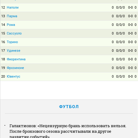
12
Наполи
0
0/0/0
0-0
0
13
Парма
0
0/0/0
0-0
0
14
Рома
0
0/0/0
0-0
0
15
Сассуоло
0
0/0/0
0-0
0
16
Торино
0
0/0/0
0-0
0
17
Удинезе
0
0/0/0
0-0
0
18
Фиорентина
0
0/0/0
0-0
0
19
Фрозиноне
0
0/0/0
0-0
0
20
Ювентус
0
0/0/0
0-0
0
ФУТБОЛ
Галактионов: «Нецензурную брань использовать нельзя.
После бронзового сезона рассчитывали на другое
развитие событий»