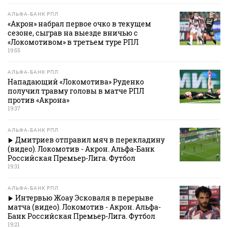
АЛЬФА-БАНК РПЛ
«Акрон» набрал первое очко в текущем
сезоне, сыграв на выезде вничью с
«Локомотивом» в третьем туре РПЛ
19:55
АЛЬФА-БАНК РПЛ
Нападающий «Локомотива» Руденко
получил травму головы в матче РПЛ
против «Акрона»
19:37
АЛЬФА-БАНК РПЛ
Дмитриев отправил мяч в перекладину
(видео). Локомотив - Акрон. Альфа-Банк
Российская Премьер-Лига. Футбол
19:31
АЛЬФА-БАНК РПЛ
Интервью Жоау Эсковаля в перерыве
матча (видео). Локомотив - Акрон. Альфа-
Банк Российская Премьер-Лига. Футбол
19:21