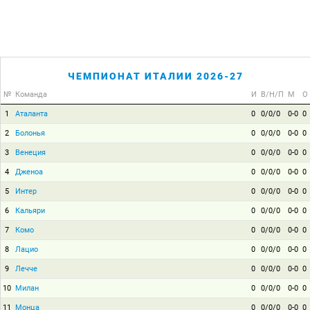
ЧЕМПИОНАТ ИТАЛИИ 2026-27
№
Команда
И
В/Н/П
М
О
1
Аталанта
0
0/0/0
0-0
0
2
Болонья
0
0/0/0
0-0
0
3
Венеция
0
0/0/0
0-0
0
4
Дженоа
0
0/0/0
0-0
0
5
Интер
0
0/0/0
0-0
0
6
Кальяри
0
0/0/0
0-0
0
7
Комо
0
0/0/0
0-0
0
8
Лацио
0
0/0/0
0-0
0
9
Лечче
0
0/0/0
0-0
0
10
Милан
0
0/0/0
0-0
0
11
Монца
0
0/0/0
0-0
0