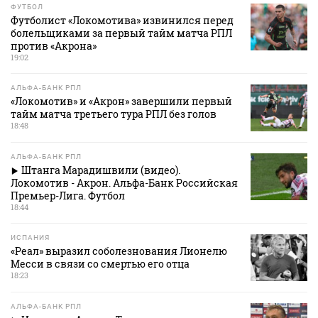
ФУТБОЛ
Футболист «Локомотива» извинился перед
болельщиками за первый тайм матча РПЛ
против «Акрона»
19:02
АЛЬФА-БАНК РПЛ
«Локомотив» и «Акрон» завершили первый
тайм матча третьего тура РПЛ без голов
18:48
АЛЬФА-БАНК РПЛ
Штанга Марадишвили (видео).
Локомотив - Акрон. Альфа-Банк Российская
Премьер-Лига. Футбол
18:44
ИСПАНИЯ
«Реал» выразил соболезнования Лионелю
Месси в связи со смертью его отца
18:23
АЛЬФА-БАНК РПЛ