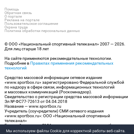
Помощь
Обратная связь
О портале
Реклама на портале
Пользовательское соглашение
Охрана труда
Политика обработки персональных данных
© ООО «Национальный спортивный телеканал» 2007 — 2026.
Для лиц старше 18 лет
На сайте применяются рекомендательные технологии.
Подробнее в
Правилах применения рекомендательных
технологий
Средство массовой информации сетевое издание
«www.sportbox.ru» зарегистрировано Федеральной службой
по надзору в сфере связи, информационных технологий
и массовых коммуникаций (Роскомнадзор).
Свидетельство о регистрации средства массовой информации
Эл № ФС77-72613 от 04.04.2018
Название — www.sportbox.ru
Учредитель (соучредители) СМИ сетевого издания
«www.sportbox.ru»: ООО «Национальный спортивный
телеканал»
Главный редактор СМИ сетевого издания «www.sportbox.ru»:
Конов В.А.
Мы используем файлы Сookie для корректной работы веб-сайта.