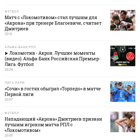
ФУТБОЛ
Матч с «Локомотивом» стал лучшим для
«Акрона» при тренере Благоевиче, считает
Дмитриев
20:31
АЛЬФА-БАНК РПЛ
Локомотив - Акрон. Лучшие моменты
(видео). Альфа-Банк Российская Премьер-
Лига. Футбол
20:24
ЛИГА ПАРИ
«Сочи» в гостях обыграл «Торпедо» в матче
Первой лиги
20:07
ФУТБОЛ
Нападающий «Акрона» Дмитриев признан
лучшим игроком матча РПЛ с
«Локомотивом»
20:00