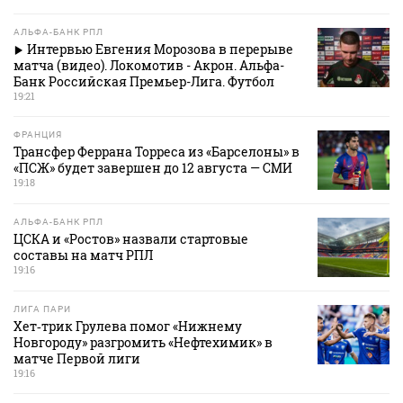
АЛЬФА-БАНК РПЛ
Интервью Евгения Морозова в перерыве
матча (видео). Локомотив - Акрон. Альфа-
Банк Российская Премьер-Лига. Футбол
19:21
ФРАНЦИЯ
Трансфер Феррана Торреса из «Барселоны» в
«ПСЖ» будет завершен до 12 августа — СМИ
19:18
АЛЬФА-БАНК РПЛ
ЦСКА и «Ростов» назвали стартовые
составы на матч РПЛ
19:16
ЛИГА ПАРИ
Хет‑трик Грулева помог «Нижнему
Новгороду» разгромить «Нефтехимик» в
матче Первой лиги
19:16