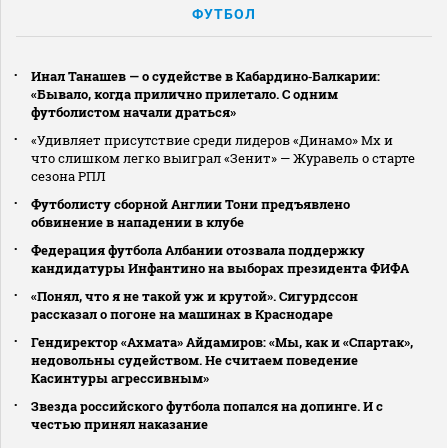
ФУТБОЛ
Инал Танашев — о судействе в Кабардино‑Балкарии:
«Бывало, когда прилично прилетало. С одним
футболистом начали драться»
«Удивляет присутствие среди лидеров «Динамо» Мх и
что слишком легко выиграл «Зенит» — Журавель о старте
сезона РПЛ
Футболисту сборной Англии Тони предъявлено
обвинение в нападении в клубе
Федерация футбола Албании отозвала поддержку
кандидатуры Инфантино на выборах президента ФИФА
«Понял, что я не такой уж и крутой». Сигурдссон
рассказал о погоне на машинах в Краснодаре
Гендиректор «Ахмата» Айдамиров: «Мы, как и «Спартак»,
недовольны судейством. Не считаем поведение
Касинтуры агрессивным»
Звезда российского футбола попался на допинге. И с
честью принял наказание