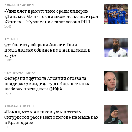
АЛЬФА-БАНК РПЛ
«Удивляет присутствие среди лидеров
«Динамо» Мх и что слишком легко выиграл
«Зенит» — Журавель о старте сезона РПЛ
14:01
ФУТБОЛ
Футболисту сборной Англии Тони
предъявлено обвинение в нападении в
клубе
13:32
ЧЕМПИОНАТ МИРА
Федерация футбола Албании отозвала
поддержку кандидатуры Инфантино на
выборах президента ФИФА
13:18
АЛЬФА-БАНК РПЛ
«Понял, что я не такой уж и крутой».
Сигурдссон рассказал о погоне на машинах
в Краснодаре
13:15