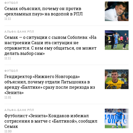
ФУТБОЛ
Семак объяснил, почему он против
«рекламных пауз» на водопой в РПЛ
11:11
АЛЬФА-БАНК РПЛ
Семак — о ситуации с сыном Соболева: «На
настроении Саши эта ситуация не
отражается. С кем ему общаться, он может
делать выбор сам»
11:11
ФУТБОЛ
Гендиректор «Нижнего Новгорода»
объяснил, почему отдали Латышонка в
аренду «Балтике» сразу после перехода из
«Зенита»
11:01
АЛЬФА-БАНК РПЛ
Футболист «Зенита» Кондаков избежал
сотрясения в матче с «Балтикой», сообщил
Семак
11:00