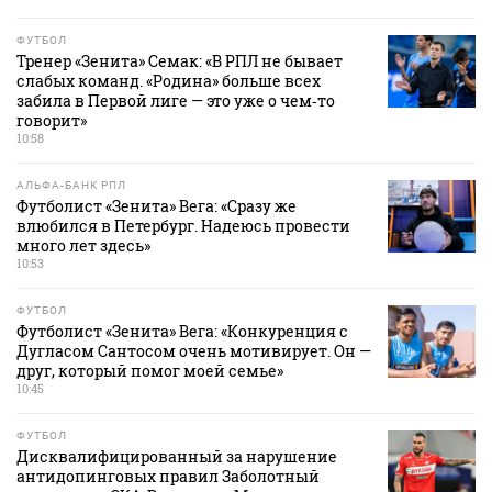
ФУТБОЛ
Тренер «Зенита» Семак: «В РПЛ не бывает
слабых команд. «Родина» больше всех
забила в Первой лиге — это уже о чем‑то
говорит»
10:58
АЛЬФА-БАНК РПЛ
Футболист «Зенита» Вега: «Сразу же
влюбился в Петербург. Надеюсь провести
много лет здесь»
10:53
ФУТБОЛ
Футболист «Зенита» Вега: «Конкуренция с
Дугласом Сантосом очень мотивирует. Он —
друг, который помог моей семье»
10:45
ФУТБОЛ
Дисквалифицированный за нарушение
антидопинговых правил Заболотный