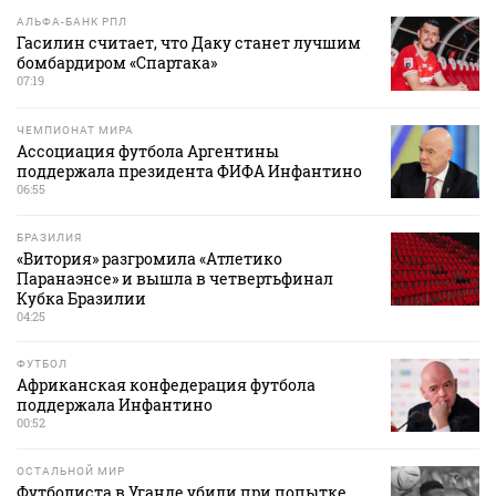
АЛЬФА-БАНК РПЛ
Гасилин считает, что Даку станет лучшим
бомбардиром «Спартака»
07:19
ЧЕМПИОНАТ МИРА
Ассоциация футбола Аргентины
поддержала президента ФИФА Инфантино
06:55
БРАЗИЛИЯ
«Витория» разгромила «Атлетико
Паранаэнсе» и вышла в четвертьфинал
Кубка Бразилии
04:25
ФУТБОЛ
Африканская конфедерация футбола
поддержала Инфантино
00:52
ОСТАЛЬНОЙ МИР
Футболиста в Уганде убили при попытке