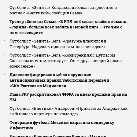
Футболист «Зенита» Кондаков избежал сотрясения в
матче с «Балтикой», сообщил Семак
Тренер «Зенита» Семак: «В РПЛ не бывает слабых команд.
«Родина» больше всех забила в Первой лиге — это уже о
чем‑то говорит»
Футболист «Зенита» Вега: «Сразу же влюбился в
Петербург. Надеюсь провести много лет здесь»
Футболист «Зенита» Вега: «Конкуренция с Дугласом
Сантосом очень мотивирует. Он — друг, который помог
моей семье»
Дисквалифицированный за нарушение
антидопинговых правил Заболотный перешел в
«СКА‑Ростов» из Медиалиги
Глава FPF раскритиковал ФИФА за идею продажи прав на
ЧМ
Футболист «Балтики» Андерсон: «Приятно за Андраде как
за бывшего партнера по команде»
Федерация футбола Мексики выразила поддержку
Инфантино
Защитник «Крыльев Советов» Божин: «Мы уже