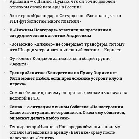
Аршавин — о Данни: «Думаю, что он точно доволен
отрезком своей карьеры в России»
Экс‑игрок «Краснодара» Сигурдссон: «Все знают, что в
РПЛ футболистам много платили»
В «Нижнем Новгороде» ответили на претензии в
сотрудничестве с агентом Андреевым
«Возможно, «Динамо» не совершает трансферы, потому
что Шварца устраивает нынешний состав» — Корнеев
Футболист Кондаков занимается в общей группе
«Зенита»
Тренер «Зенита»: «Конкретики по Луису Энрике нет.
Уйти может любой, если предложение устроит клуб и
игрока»
Семак объяснил, почему он против «рекламных пауз» на
водопой в РПЛ
Семак — о ситуации с сыном Соболева: «На настроении
Саши эта ситуация не отражается. С кем ему общаться,
он может делать выбор сам»
Гендиректор «Нижнего Новгорода» объяснил, почему
отдали Латышонка в аренду «Балтике» сразу после
перехода из «Зенита»