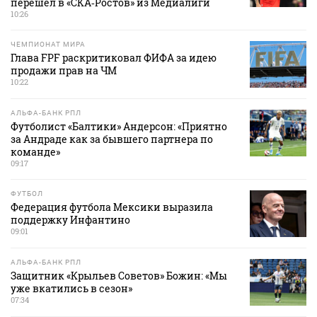
перешел в «СКА‑Ростов» из Медиалиги
10:26
ЧЕМПИОНАТ МИРА
Глава FPF раскритиковал ФИФА за идею
продажи прав на ЧМ
10:22
АЛЬФА-БАНК РПЛ
Футболист «Балтики» Андерсон: «Приятно
за Андраде как за бывшего партнера по
команде»
09:17
ФУТБОЛ
Федерация футбола Мексики выразила
поддержку Инфантино
09:01
АЛЬФА-БАНК РПЛ
Защитник «Крыльев Советов» Божин: «Мы
уже вкатились в сезон»
07:34