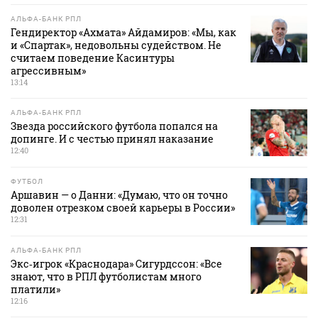
АЛЬФА-БАНК РПЛ
Гендиректор «Ахмата» Айдамиров: «Мы, как
и «Спартак», недовольны судейством. Не
считаем поведение Касинтуры
агрессивным»
13:14
АЛЬФА-БАНК РПЛ
Звезда российского футбола попался на
допинге. И с честью принял наказание
12:40
ФУТБОЛ
Аршавин — о Данни: «Думаю, что он точно
доволен отрезком своей карьеры в России»
12:31
АЛЬФА-БАНК РПЛ
Экс‑игрок «Краснодара» Сигурдссон: «Все
знают, что в РПЛ футболистам много
платили»
12:16