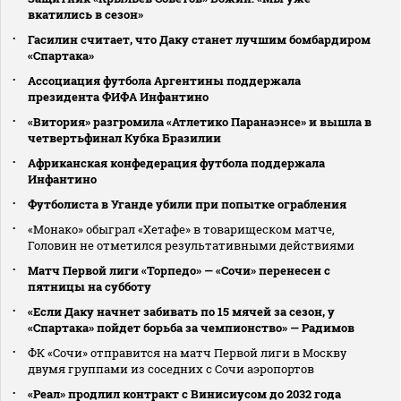
вкатились в сезон»
Гасилин считает, что Даку станет лучшим бомбардиром
«Спартака»
Ассоциация футбола Аргентины поддержала
президента ФИФА Инфантино
«Витория» разгромила «Атлетико Паранаэнсе» и вышла в
четвертьфинал Кубка Бразилии
Африканская конфедерация футбола поддержала
Инфантино
Футболиста в Уганде убили при попытке ограбления
«Монако» обыграл «Хетафе» в товарищеском матче,
Головин не отметился результативными действиями
Матч Первой лиги «Торпедо» — «Сочи» перенесен с
пятницы на субботу
«Если Даку начнет забивать по 15 мячей за сезон, у
«Спартака» пойдет борьба за чемпионство» — Радимов
ФК «Сочи» отправится на матч Первой лиги в Москву
двумя группами из соседних с Сочи аэропортов
«Реал» продлил контракт с Винисиусом до 2032 года