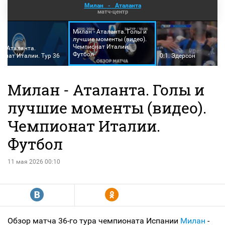
Милан
-
Аталанта
матч-центр
Милан - Аталанта. Голы и
лучшие моменты (видео).
Чемпионат Италии.
 - Аталанта.
Футбол
онат Италии. Тур 36
0:1. Эдерсон
Милан - Аталанта. Голы и
лучшие моменты (видео).
Чемпионат Италии.
Футбол
11 мая 2026 00:10
R
Y
Обзор матча 36-го тура чемпионата Испании
Милан
-