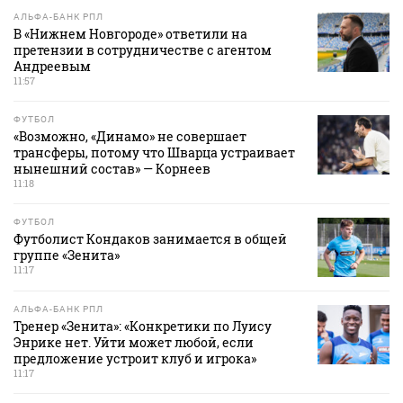
АЛЬФА-БАНК РПЛ
В «Нижнем Новгороде» ответили на
претензии в сотрудничестве с агентом
Андреевым
11:57
ФУТБОЛ
«Возможно, «Динамо» не совершает
трансферы, потому что Шварца устраивает
нынешний состав» — Корнеев
11:18
ФУТБОЛ
Футболист Кондаков занимается в общей
группе «Зенита»
11:17
АЛЬФА-БАНК РПЛ
Тренер «Зенита»: «Конкретики по Луису
Энрике нет. Уйти может любой, если
предложение устроит клуб и игрока»
11:17