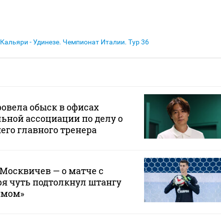
Кальяри - Удинезе. Чемпионат Италии. Тур 36
овела обыск в офисах
ьной ассоциации по делу о
его главного тренера
 Москвичев — о матче с
зря чуть подтолкнул штангу
ймом»