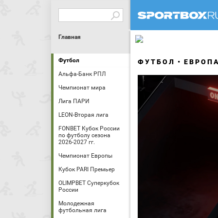
Главная
Футбол
ФУТБОЛ
ЕВРОП
Альфа-Банк РПЛ
Чемпионат мира
Лига ПАРИ
LEON-Вторая лига
FONBET Кубок России
по футболу сезона
2026-2027 гг.
Чемпионат Европы
Кубок PARI Премьер
OLIMPBET Суперкубок
России
Молодежная
футбольная лига