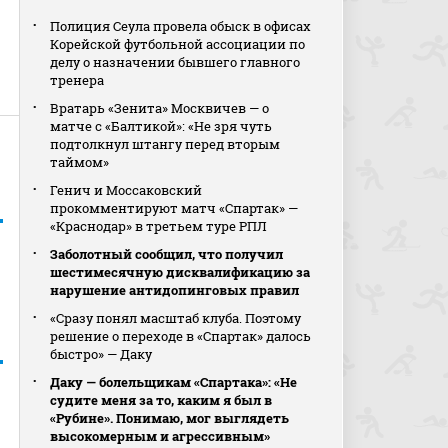
Полиция Сеула провела обыск в офисах
Корейской футбольной ассоциации по
делу о назначении бывшего главного
тренера
Вратарь «Зенита» Москвичев — о
матче с «Балтикой»: «Не зря чуть
подтолкнул штангу перед вторым
таймом»
Генич и Моссаковский
прокомментируют матч «Спартак» —
«Краснодар» в третьем туре РПЛ
Заболотный сообщил, что получил
шестимесячную дисквалификацию за
нарушение антидопинговых правил
«Сразу понял масштаб клуба. Поэтому
решение о переходе в «Спартак» далось
быстро» — Даку
Даку — болельщикам «Спартака»: «Не
судите меня за то, каким я был в
«Рубине». Понимаю, мог выглядеть
высокомерным и агрессивным»