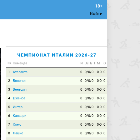
Войти
ЧЕМПИОНАТ ИТАЛИИ 2026-27
№
Команда
И
В/Н/П
М
О
1
Аталанта
0
0/0/0
0-0
0
2
Болонья
0
0/0/0
0-0
0
3
Венеция
0
0/0/0
0-0
0
4
Дженоа
0
0/0/0
0-0
0
5
Интер
0
0/0/0
0-0
0
6
Кальяри
0
0/0/0
0-0
0
7
Комо
0
0/0/0
0-0
0
8
Лацио
0
0/0/0
0-0
0