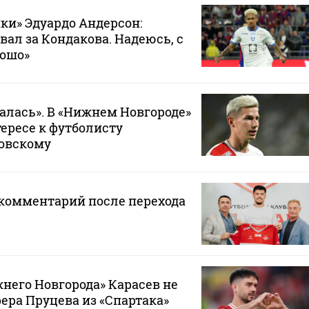
ки» Эдуардо Андерсон:
вал за Кондакова. Надеюсь, с
рошо»
лась». В «Нижнем Новгороде»
тересе к футболисту
ковскому
 комментарий после перехода
него Новгорода» Карасев не
ра Пруцева из «Спартака»