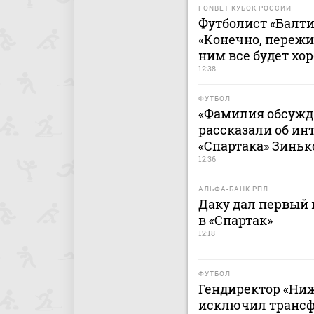
FONBET КУБОК РОССИИ
Футболист «Балти
«Конечно, пережи
ним все будет хо
12:38
ФУТБОЛ
«Фамилия обсужда
рассказали об ин
«Спартака» Зинь
12:36
АЛЬФА-БАНК РПЛ
Даку дал первый
в «Спартак»
12:18
ФУТБОЛ
Гендиректор «Ниж
исключил трансфе