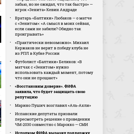
забью, но не ожидал, что так быстро» —
игрок «Зенита» Кевин Андраде
Вратарь «Балтики» Любаков — о матче
с «Зенитом»: «А смысл в моих сейвах,
если сами не забили? Обидно так
проигрывать»
«Практически невозможно». Михаил
Кержаков не верит в победу клуба не
из РПЛ в Кубке России
Футболист «Балтики» Беликов: «В
матчах с «Зенитом» нужно
использовать каждый момент, потому
что они не прощают»
«Восстановим доверие». ФИФА
заявила, что будет защищать свою
репутацию
Марино Пушич возглавил «Аль‑Ахли»
Испанские депутаты призвали
пересмотреть решение о проведении
ЧМ‑2030 совместно с Марокко — СМИ
Исполком ФИФА выразил поддержку