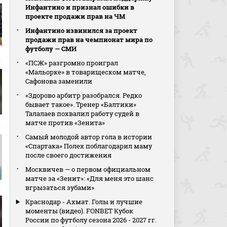
Инфантино и признал ошибки в
проекте продажи прав на ЧМ
Инфантино извинился за проект
продажи прав на чемпионат мира по
футболу — СМИ
«ПСЖ» разгромно проиграл
«Мальорке» в товарищеском матче,
Сафонова заменили
«Здорово арбитр разобрался. Редко
бывает такое». Тренер «Балтики»
Талалаев похвалил работу судей в
матче против «Зенита»
Самый молодой автор гола в истории
«Спартака» Полех поблагодарил маму
после своего достижения
Москвичев — о первом официальном
матче за «Зенит»: «Для меня это шанс
вгрызаться зубами»
Краснодар - Ахмат. Голы и лучшие
моменты (видео). FONBET Кубок
России по футболу сезона 2026 - 2027 гг.