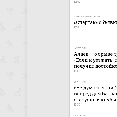
12:07
АЛЬФА-БАНК РПЛ
«Спартак» объявил
12:00
ФУТБОЛ
Алаев — о срыве 
«Если и уезжать, 
получит достойн
11:58
ФУТБОЛ
«Не думаю, что «
вперед для Батра
статусный клуб и
11:36
ФУТБОЛ