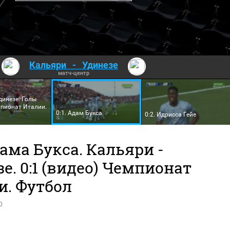
Кальяри
-
Удинезе
матч-центр
динезе. Голы
мпионат Италии.
0:1. Адам Букса
0:2. Идрисса Гейе
ама Букса. Кальяри -
е. 0:1 (видео) Чемпионат
и. Футбол
0