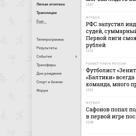
Легкая атлетика
13:57
Трансляции
ФУТБОЛ
Еще...
РФС запустил ин
судей, суммарный
Первой лиги смож
Телепрограмма
рублей
Результаты
13:16
События
FONBET КУБОК РОССИИ
Трансферы
Футболист «Зенит
Дни рождения
«Балтики» всегда
Спорт и бизнес
команда, много п
12:51
Форум
ФУТБОЛ
Сафонов попал по
в первой игре пос
12:46