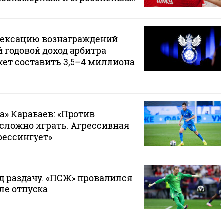
дексацию вознаграждений
 годовой доход арбитра
ет составить 3,5–4 миллиона
а» Караваев: «Против
 сложно играть. Агрессивная
рессингует»
д раздачу. «ПСЖ» провалился
ле отпуска