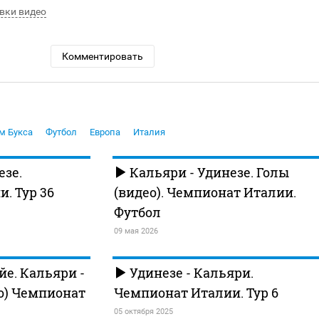
вки видео
Комментировать
м Букса
Футбол
Европа
Италия
езе.
Кальяри - Удинезе. Голы
. Тур 36
(видео). Чемпионат Италии.
Футбол
09 мая 2026
йе. Кальяри -
Удинезе - Кальяри.
ео) Чемпионат
Чемпионат Италии. Тур 6
05 октября 2025