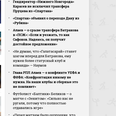
Гендиректор «Нижнего Новгорода»
Карасев не исключил трансфера
Пруцева из «Спартака»
«Спартак» объявил о переходе Даку из
«Рубина»
Алаев — о срыве трансфера Батракова
в «ПСЖ»: «Если и уезжать, то как
Сафонов. Надеюсь, он получит
достойное предложение»
«Не думаю, что «Галатасарай» станет
шагом вперед для Батракова, ему
нужен более статусный клуб и
команда» — Наумов
Глава РПЛ Алаев — о конфликте УЕФА и
ФИФА: «Конфронтация никому не
нужна. На наши клубы и сборные это
не повлияет»
Футболист «Балтики» Беликов — о
матче с «Зенитом»: «Сильно нас не
ругали, потому что полностью
отдавались игре»
«Перед матчем было ощущение, что