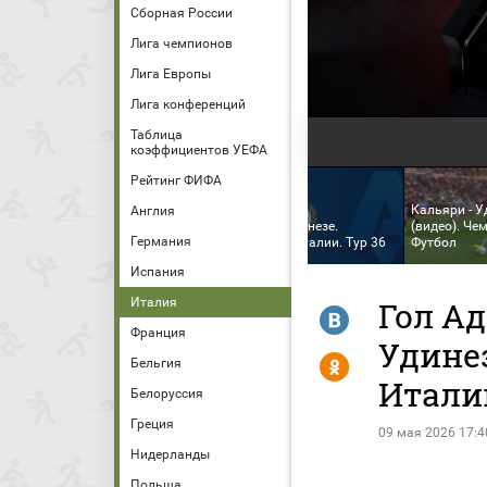
Сборная России
Лига чемпионов
Лига Европы
Лига конференций
Таблица
коэффициентов УЕФА
Рейтинг ФИФА
Кальяри - У
Англия
Кальяри - Удинезе.
(видео). Че
Германия
Чемпионат Италии. Тур 36
Футбол
Испания
Италия
Гол Ад
R
Франция
Удинез
Y
Бельгия
Итали
Белоруссия
Греция
09 мая 2026 17:4
Нидерланды
Польша