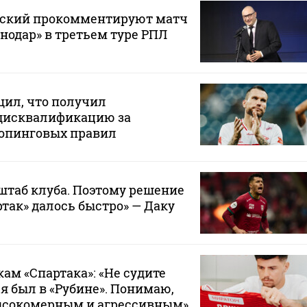
вский прокомментируют матч
снодар» в третьем туре РПЛ
щил, что получил
дисквалификацию за
опинговых правил
штаб клуба. Поэтому решение
ртак» далось быстро» — Даку
ам «Спартака»: «Не судите
 я был в «Рубине». Понимаю,
ысокомерным и агрессивным»