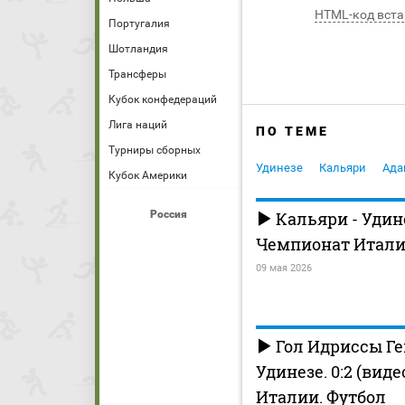
HTML-код вста
Португалия
Шотландия
Трансферы
Кубок конфедераций
Лига наций
ПО ТЕМЕ
Турниры сборных
Удинезе
Кальяри
Ада
Кубок Америки
Россия
Кальяри - Удин
Чемпионат Италии
09 мая 2026
Гол Идриссы Ге
Удинезе. 0:2 (вид
Италии. Футбол