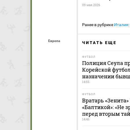
09 мая 2026
Ранее в рубрике
Италия
:
Европа
ЧИТАТЬ ЕЩЕ
ФУТБОЛ
Полиция Сеула пр
Корейской футбол
назначении бывш
14:55
ФУТБОЛ
Вратарь «Зенита»
«Балтикой»: «Не 
перед вторым та
14:46