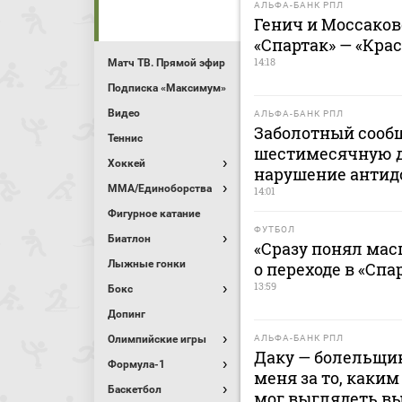
АЛЬФА-БАНК РПЛ
Генич и Моссако
«Спартак» — «Кра
14:18
Матч ТВ. Прямой эфир
Подписка «Максимум»
Видео
АЛЬФА-БАНК РПЛ
Заболотный сооб
Теннис
шестимесячную 
Хоккей
нарушение антид
MMA/Единоборства
14:01
Фигурное катание
ФУТБОЛ
Биатлон
«Сразу понял мас
Лыжные гонки
о переходе в «Спа
13:59
Бокс
Допинг
Олимпийские игры
АЛЬФА-БАНК РПЛ
Даку — болельщик
Формула-1
меня за то, каким
Баскетбол
мог выглядеть в