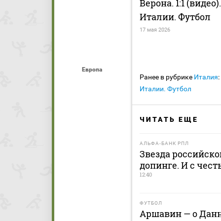
Верона. 1:1 (видео
Италии. Футбол
17 мая 2026
Европа
Ранее в рубрике
Италия
:
Италии. Футбол
ЧИТАТЬ ЕЩЕ
АЛЬФА-БАНК РПЛ
Звезда российско
допинге. И с чес
12:40
ФУТБОЛ
Аршавин — о Данн