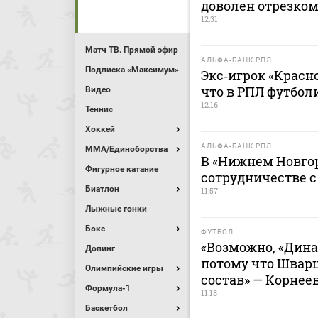
доволен отрезком
12:31
Матч ТВ. Прямой эфир
АЛЬФА-БАНК РПЛ
Подписка «Максимум»
Экс‑игрок «Красно
что в РПЛ футбол
Видео
12:16
Теннис
Хоккей
АЛЬФА-БАНК РПЛ
MMA/Единоборства
В «Нижнем Новгор
Фигурное катание
сотрудничестве 
Биатлон
11:57
Лыжные гонки
Бокс
ФУТБОЛ
«Возможно, «Дина
Допинг
потому что Швар
Олимпийские игры
состав» — Корнее
Формула-1
11:18
Баскетбол