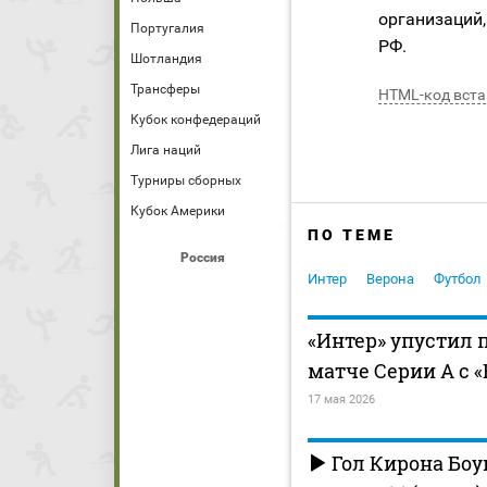
организаций,
Португалия
РФ.
Шотландия
Трансферы
HTML-код вста
Кубок конфедераций
Лига наций
Турниры сборных
Кубок Америки
ПО ТЕМЕ
Россия
Интер
Верона
Футбол
«Интер» упустил 
матче Серии А с 
17 мая 2026
Гол Кирона Боуи