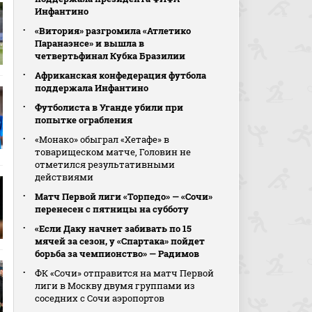
Инфантино
«Витория» разгромила «Атлетико
Паранаэнсе» и вышла в
четвертьфинал Кубка Бразилии
Африканская конфедерация футбола
поддержала Инфантино
Футболиста в Уганде убили при
попытке ограбления
«Монако» обыграл «Хетафе» в
товарищеском матче, Головин не
отметился результативными
действиями
Матч Первой лиги «Торпедо» — «Сочи»
перенесен с пятницы на субботу
«Если Даку начнет забивать по 15
мячей за сезон, у «Спартака» пойдет
борьба за чемпионство» — Радимов
ФК «Сочи» отправится на матч Первой
лиги в Москву двумя группами из
соседних с Сочи аэропортов