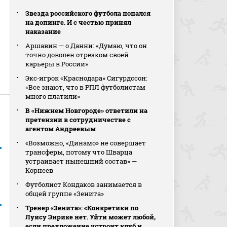
Звезда российского футбола попался
на допинге. И с честью принял
наказание
Аршавин — о Данни: «Думаю, что он
точно доволен отрезком своей
карьеры в России»
Экс‑игрок «Краснодара» Сигурдссон:
«Все знают, что в РПЛ футболистам
много платили»
В «Нижнем Новгороде» ответили на
претензии в сотрудничестве с
агентом Андреевым
«Возможно, «Динамо» не совершает
трансферы, потому что Шварца
устраивает нынешний состав» —
Корнеев
Футболист Кондаков занимается в
общей группе «Зенита»
Тренер «Зенита»: «Конкретики по
Луису Энрике нет. Уйти может любой,
если предложение устроит клуб и