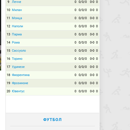
9
Лечче
0
0/0/0
0-0
0
10
Милан
0
0/0/0
0-0
0
11
Монца
0
0/0/0
0-0
0
12
Наполи
0
0/0/0
0-0
0
13
Парма
0
0/0/0
0-0
0
14
Рома
0
0/0/0
0-0
0
15
Сассуоло
0
0/0/0
0-0
0
16
Торино
0
0/0/0
0-0
0
уи
17
Удинезе
0
0/0/0
0-0
0
18
Фиорентина
0
0/0/0
0-0
0
19
Фрозиноне
0
0/0/0
0-0
0
20
Ювентус
0
0/0/0
0-0
0
ФУТБОЛ