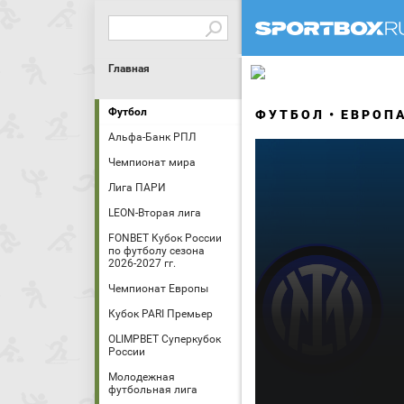
Главная
Футбол
ФУТБОЛ
ЕВРОП
Альфа-Банк РПЛ
Чемпионат мира
Лига ПАРИ
LEON-Вторая лига
FONBET Кубок России
по футболу сезона
2026-2027 гг.
Чемпионат Европы
Кубок PARI Премьер
OLIMPBET Суперкубок
России
Молодежная
футбольная лига