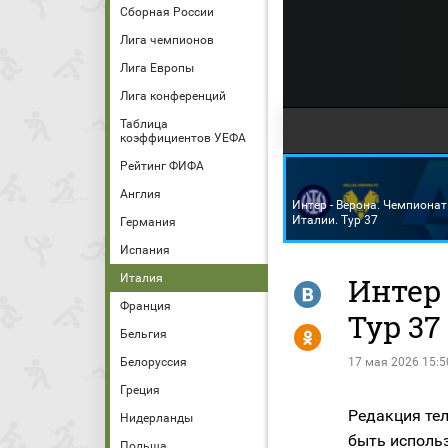
Сборная России
Лига чемпионов
Лига Европы
Лига конференций
Таблица
коэффициентов УЕФА
Рейтинг ФИФА
Англия
Интер - Верона. Чемпионат
Италии. Тур 37
Германия
Испания
Италия
Интер 
R
Франция
Тур 37
Y
Бельгия
Белоруссия
17 мая 2026 15:5
Греция
Редакция тел
Нидерланды
быть исполь
Польша