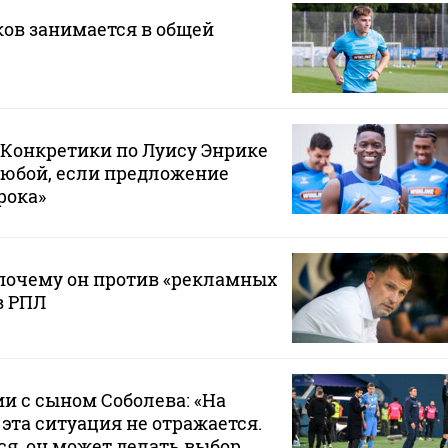
ов занимается в общей
 «Конкретики по Луису Энрике
любой, если предложение
рока»
почему он против «рекламных
в РПЛ
ии с сыном Соболева: «На
эта ситуация не отражается.
ся, он может делать выбор