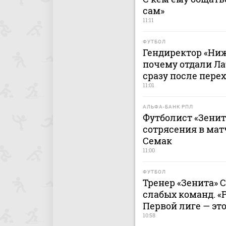
сам»
11:11
ФУТБОЛ
Гендиректор «Ниж
почему отдали Ла
сразу после перех
11:01
АЛЬФА-БАНК РПЛ
Футболист «Зенит
сотрясения в мат
Семак
11:00
ФУТБОЛ
Тренер «Зенита» С
слабых команд. «
Первой лиге — это
10:58