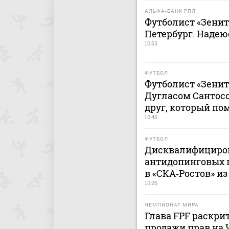
АЛЬФА-БАНК РПЛ
Футболист «Зенит
Петербург. Надею
10:53
ФУТБОЛ
Футболист «Зенит
Дугласом Сантосо
друг, который по
10:45
ФУТБОЛ
Дисквалифициро
антидопинговых 
в «СКА‑Ростов» и
10:26
ЧЕМПИОНАТ МИРА
Глава FPF раскри
продажи прав на