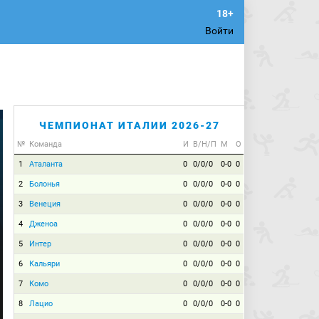
Войти
ЧЕМПИОНАТ ИТАЛИИ 2026-27
№
Команда
И
В/Н/П
М
О
1
Аталанта
0
0/0/0
0-0
0
2
Болонья
0
0/0/0
0-0
0
3
Венеция
0
0/0/0
0-0
0
4
Дженоа
0
0/0/0
0-0
0
5
Интер
0
0/0/0
0-0
0
6
Кальяри
0
0/0/0
0-0
0
7
Комо
0
0/0/0
0-0
0
8
Лацио
0
0/0/0
0-0
0