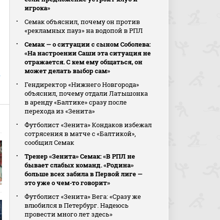
игрока»
Семак объяснил, почему он против
«рекламных пауз» на водопой в РПЛ
Семак — о ситуации с сыном Соболева:
«На настроении Саши эта ситуация не
отражается. С кем ему общаться, он
может делать выбор сам»
т
Гендиректор «Нижнего Новгорода»
объяснил, почему отдали Латышонка
в аренду «Балтике» сразу после
перехода из «Зенита»
Футболист «Зенита» Кондаков избежал
сотрясения в матче с «Балтикой»,
сообщил Семак
Тренер «Зенита» Семак: «В РПЛ не
бывает слабых команд. «Родина»
больше всех забила в Первой лиге —
это уже о чем‑то говорит»
Футболист «Зенита» Вега: «Сразу же
влюбился в Петербург. Надеюсь
провести много лет здесь»