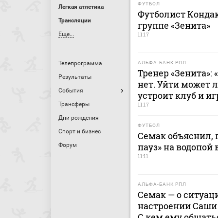
ФУТБОЛ
Легкая атлетика
Футболист Кондак
Трансляции
группе «Зенита»
Еще...
11:17
Телепрограмма
АЛЬФА-БАНК РПЛ
Тренер «Зенита»:
Результаты
нет. Уйти может 
События
устроит клуб и иг
Трансферы
11:17
Дни рождения
ФУТБОЛ
Спорт и бизнес
Семак объяснил, 
пауз» на водопой 
Форум
11:11
АЛЬФА-БАНК РПЛ
Семак — о ситуац
настроении Саши 
С кем ему общать