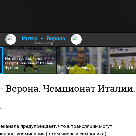
Интер
-
Верона
матч-центр
Интер - Верона. Голы
(видео). Чемпионат Италии.
Футбол
1:0. Андриас Эдмундссон
1:1. Кирон Бо
- Верона. Чемпионат Италии.
0
еканала предупреждает, что в трансляции могут
зованы упоминания (в том числе и символика)