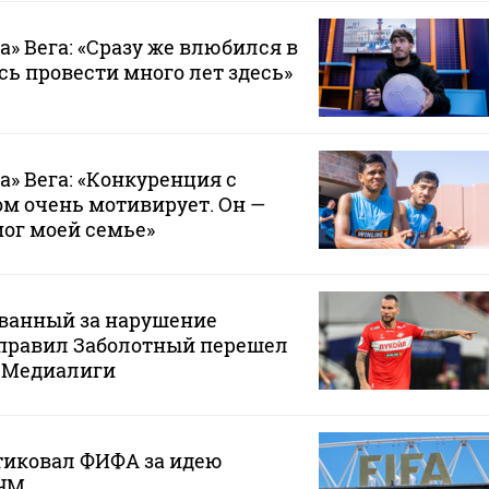
а» Вега: «Сразу же влюбился в
сь провести много лет здесь»
а» Вега: «Конкуренция с
м очень мотивирует. Он —
мог моей семье»
ванный за нарушение
правил Заболотный перешел
з Медиалиги
тиковал ФИФА за идею
 ЧМ