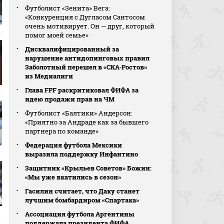
Футболист «Зенита» Вега:
«Конкуренция с Дугласом Сантосом
очень мотивирует. Он — друг, который
помог моей семье»
Дисквалифицированный за
нарушение антидопинговых правил
Заболотный перешел в «СКА‑Ростов»
из Медиалиги
Глава FPF раскритиковал ФИФА за
идею продажи прав на ЧМ
Футболист «Балтики» Андерсон:
«Приятно за Андраде как за бывшего
партнера по команде»
Федерация футбола Мексики
выразила поддержку Инфантино
Защитник «Крыльев Советов» Божин:
«Мы уже вкатились в сезон»
Гасилин считает, что Даку станет
лучшим бомбардиром «Спартака»
Ассоциация футбола Аргентины
поддержала президента ФИФА