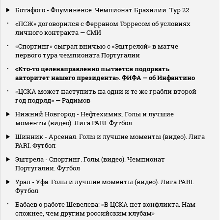
Ботафого - Флуминенсе. Чемпионат Бразилии. Тур 22
«ПСЖ» договорился с Ферраном Торресом об условиях
личного контракта — СМИ
«Спортинг» сыграл вничью с «Эштрелой» в матче
первого тура чемпионата Португалии
«Кто‑то целенаправленно пытается подорвать
авторитет нашего президента». ФИФА — об Инфантино
«ЦСКА может наступить на одни и те же грабли второй
год подряд» — Радимов
Нижний Новгород - Нефтехимик. Голы и лучшие
моменты (видео). Лига PARI. Футбол
Шинник - Арсенал. Голы и лучшие моменты (видео). Лига
PARI. Футбол
Эштрела - Спортинг. Голы (видео). Чемпионат
Португалии. Футбол
Урал - Уфа. Голы и лучшие моменты (видео). Лига PARI.
Футбол
Бабаев о работе Шевелева: «В ЦСКА нет конфликта. Нам
сложнее, чем другим российским клубам»