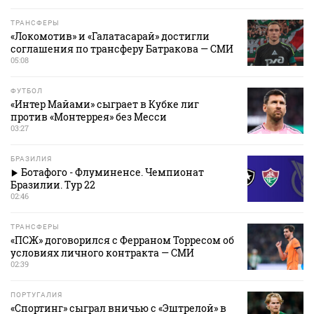
ТРАНСФЕРЫ
«Локомотив» и «Галатасарай» достигли
соглашения по трансферу Батракова — СМИ
05:08
ФУТБОЛ
«Интер Майами» сыграет в Кубке лиг
против «Монтеррея» без Месси
03:27
БРАЗИЛИЯ
Ботафого - Флуминенсе. Чемпионат
Бразилии. Тур 22
02:46
ТРАНСФЕРЫ
«ПСЖ» договорился с Ферраном Торресом об
условиях личного контракта — СМИ
02:39
ПОРТУГАЛИЯ
«Спортинг» сыграл вничью с «Эштрелой» в