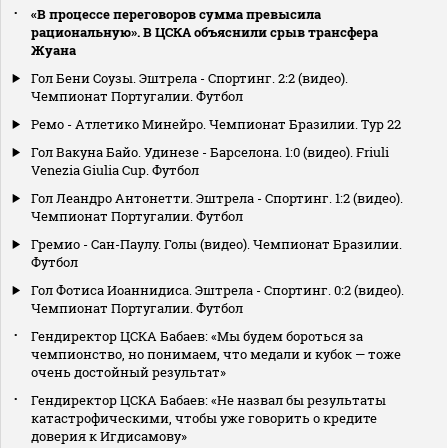
«В процессе переговоров сумма превысила
рациональную». В ЦСКА объяснили срыв трансфера
Жуана
Гол Бени Соузы. Эштрела - Спортинг. 2:2 (видео).
Чемпионат Португалии. Футбол
Ремо - Атлетико Минейро. Чемпионат Бразилии. Тур 22
Гол Вакуна Байо. Удинезе - Барселона. 1:0 (видео). Friuli
Venezia Giulia Cup. Футбол
Гол Леандро Антонетти. Эштрела - Спортинг. 1:2 (видео).
Чемпионат Португалии. Футбол
Гремио - Сан-Паулу. Голы (видео). Чемпионат Бразилии.
Футбол
Гол Фотиса Иоаннидиса. Эштрела - Спортинг. 0:2 (видео).
Чемпионат Португалии. Футбол
Гендиректор ЦСКА Бабаев: «Мы будем бороться за
чемпионство, но понимаем, что медали и кубок — тоже
очень достойный результат»
Гендиректор ЦСКА Бабаев: «Не назвал бы результаты
катастрофическими, чтобы уже говорить о кредите
доверия к Игдисамову»