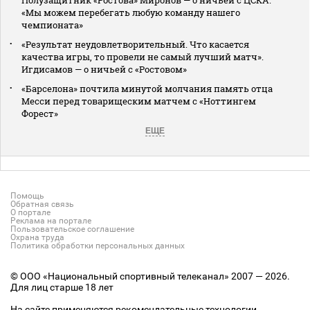
«Мы можем перебегать любую команду нашего
чемпионата»
«Результат неудовлетворительный. Что касается
качества игры, то провели не самый лучший матч».
Игдисамов — о ничьей с «Ростовом»
«Барселона» почтила минутой молчания память отца
Месси перед товарищеским матчем с «Ноттингем
Форест»
ЕЩЕ
Помощь
Обратная связь
О портале
Реклама на портале
Пользовательское соглашение
Охрана труда
Политика обработки персональных данных
© ООО «Национальный спортивный телеканал» 2007 — 2026.
Для лиц старше 18 лет
На сайте применяются рекомендательные технологии.