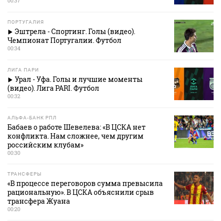
00:37
ПОРТУГАЛИЯ
Эштрела - Спортинг. Голы (видео).
Чемпионат Португалии. Футбол
00:34
ЛИГА ПАРИ
Урал - Уфа. Голы и лучшие моменты
(видео). Лига PARI. Футбол
00:32
АЛЬФА-БАНК РПЛ
Бабаев о работе Шевелева: «В ЦСКА нет
конфликта. Нам сложнее, чем другим
российским клубам»
00:30
ТРАНСФЕРЫ
«В процессе переговоров сумма превысила
рациональную». В ЦСКА объяснили срыв
трансфера Жуана
00:20