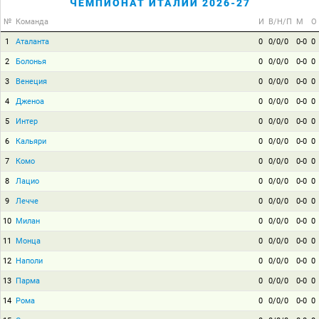
ЧЕМПИОНАТ ИТАЛИИ 2026-27
№
Команда
И
В/Н/П
М
О
1
Аталанта
0
0/0/0
0-0
0
2
Болонья
0
0/0/0
0-0
0
3
Венеция
0
0/0/0
0-0
0
4
Дженоа
0
0/0/0
0-0
0
5
Интер
0
0/0/0
0-0
0
6
Кальяри
0
0/0/0
0-0
0
7
Комо
0
0/0/0
0-0
0
8
Лацио
0
0/0/0
0-0
0
9
Лечче
0
0/0/0
0-0
0
10
Милан
0
0/0/0
0-0
0
11
Монца
0
0/0/0
0-0
0
12
Наполи
0
0/0/0
0-0
0
13
Парма
0
0/0/0
0-0
0
14
Рома
0
0/0/0
0-0
0