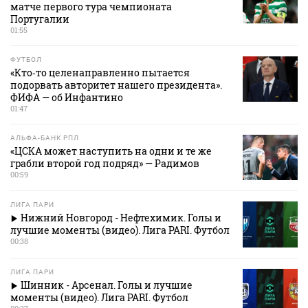
матче первого тура чемпионата
Португалии
01:55
ФУТБОЛ
«Кто‑то целенаправленно пытается
подорвать авторитет нашего президента».
ФИФА — об Инфантино
01:47
АЛЬФА-БАНК РПЛ
«ЦСКА может наступить на одни и те же
грабли второй год подряд» — Радимов
00:59
ЛИГА ПАРИ
Нижний Новгород - Нефтехимик. Голы и
лучшие моменты (видео). Лига PARI. Футбол
00:38
ЛИГА ПАРИ
Шинник - Арсенал. Голы и лучшие
моменты (видео). Лига PARI. Футбол