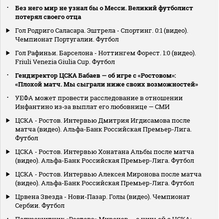
Без него мир не узнал бы о Месси. Великий футболист
потерял своего отца
Гол Родриго Саласара. Эштрела - Спортинг. 0:1 (видео).
Чемпионат Португалии. Футбол
Гол Рафиньи. Барселона - Ноттингем Форест. 1:0 (видео).
Friuli Venezia Giulia Cup. Футбол
Гендиректор ЦСКА Бабаев — об игре с «Ростовом»:
«Плохой матч. Мы сыграли ниже своих возможностей»
УЕФА может провести расследование в отношении
Инфантино из‑за выплат его любовнице — СМИ
ЦСКА - Ростов. Интервью Дмитрия Игдисамова после
матча (видео). Альфа-Банк Российская Премьер-Лига.
Футбол
ЦСКА - Ростов. Интервью Хонатана Альбы после матча
(видео). Альфа-Банк Российская Премьер-Лига. Футбол
ЦСКА - Ростов. Интервью Алексея Миронова после матча
(видео). Альфа-Банк Российская Премьер-Лига. Футбол
Црвена Звезда - Нови-Пазар. Голы (видео). Чемпионат
Сербии. Футбол
Полузащитник «Ростова» Миронов — о ничьей с ЦСКА: