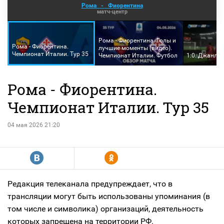
Рома
-
Фиорентина
матч-центр
Рома - Фиорентина. Голы и
Рома - Фиорентина.
лучшие моменты (видео).
Чемпионат Италии. Тур 35
Чемпионат Италии. Футбол
1:0. Джанлу
Рома - Фиорентина.
Чемпионат Италии. Тур 35
04 мая 2026 21:20
R
Y
Редакция телеканала предупреждает, что в
трансляции могут быть использованы упоминания (в
том числе и символика) организаций, деятельность
которых запрещена на территории РФ.