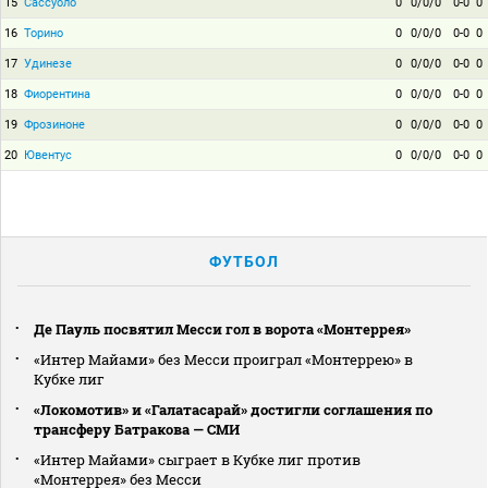
15
Сассуоло
0
0/0/0
0-0
0
16
Торино
0
0/0/0
0-0
0
17
Удинезе
0
0/0/0
0-0
0
18
Фиорентина
0
0/0/0
0-0
0
19
Фрозиноне
0
0/0/0
0-0
0
20
Ювентус
0
0/0/0
0-0
0
ФУТБОЛ
Де Пауль посвятил Месси гол в ворота «Монтеррея»
«Интер Майами» без Месси проиграл «Монтеррею» в
Кубке лиг
«Локомотив» и «Галатасарай» достигли соглашения по
трансферу Батракова — СМИ
«Интер Майами» сыграет в Кубке лиг против
«Монтеррея» без Месси