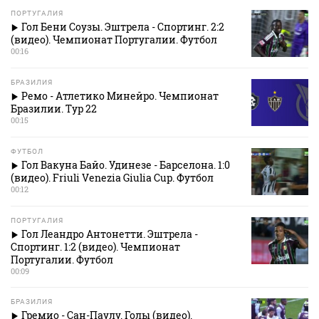
ПОРТУГАЛИЯ
Гол Бени Соузы. Эштрела - Спортинг. 2:2
(видео). Чемпионат Португалии. Футбол
00:16
БРАЗИЛИЯ
Ремо - Атлетико Минейро. Чемпионат
Бразилии. Тур 22
00:15
ФУТБОЛ
Гол Вакуна Байо. Удинезе - Барселона. 1:0
(видео). Friuli Venezia Giulia Cup. Футбол
00:12
ПОРТУГАЛИЯ
Гол Леандро Антонетти. Эштрела -
Спортинг. 1:2 (видео). Чемпионат
Португалии. Футбол
00:09
БРАЗИЛИЯ
Гремио - Сан-Паулу. Голы (видео).