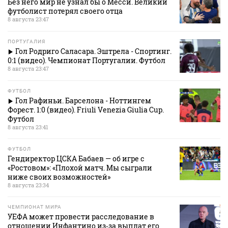
Без него мир не узнал бы о Месси. Великий
футболист потерял своего отца
8 августа 23:47
ПОРТУГАЛИЯ
Гол Родриго Саласара. Эштрела - Спортинг.
0:1 (видео). Чемпионат Португалии. Футбол
8 августа 23:47
ФУТБОЛ
Гол Рафиньи. Барселона - Ноттингем
Форест. 1:0 (видео). Friuli Venezia Giulia Cup.
Футбол
8 августа 23:41
ФУТБОЛ
Гендиректор ЦСКА Бабаев — об игре с
«Ростовом»: «Плохой матч. Мы сыграли
ниже своих возможностей»
8 августа 23:34
ЧЕМПИОНАТ МИРА
УЕФА может провести расследование в
отношении Инфантино из‑за выплат его