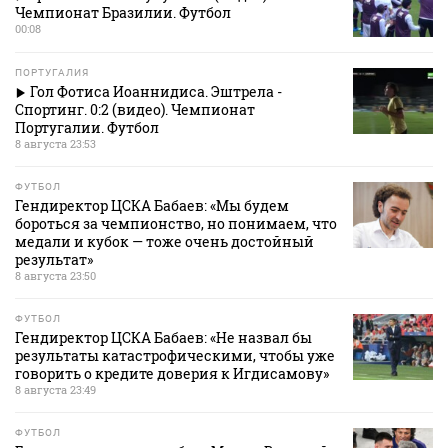
Чемпионат Бразилии. Футбол
00:08
ПОРТУГАЛИЯ
Гол Фотиса Иоаннидиса. Эштрела -
Спортинг. 0:2 (видео). Чемпионат
Португалии. Футбол
8 августа 23:53
ФУТБОЛ
Гендиректор ЦСКА Бабаев: «Мы будем
бороться за чемпионство, но понимаем, что
медали и кубок — тоже очень достойный
результат»
8 августа 23:50
ФУТБОЛ
Гендиректор ЦСКА Бабаев: «Не назвал бы
результаты катастрофическими, чтобы уже
говорить о кредите доверия к Игдисамову»
8 августа 23:49
ФУТБОЛ