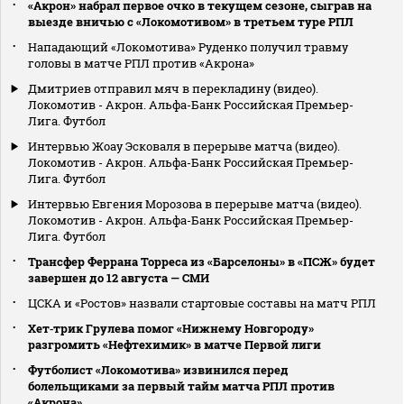
«Акрон» набрал первое очко в текущем сезоне, сыграв на
выезде вничью с «Локомотивом» в третьем туре РПЛ
Нападающий «Локомотива» Руденко получил травму
головы в матче РПЛ против «Акрона»
Дмитриев отправил мяч в перекладину (видео).
Локомотив - Акрон. Альфа-Банк Российская Премьер-
Лига. Футбол
Интервью Жоау Эсковаля в перерыве матча (видео).
Локомотив - Акрон. Альфа-Банк Российская Премьер-
Лига. Футбол
Интервью Евгения Морозова в перерыве матча (видео).
Локомотив - Акрон. Альфа-Банк Российская Премьер-
Лига. Футбол
Трансфер Феррана Торреса из «Барселоны» в «ПСЖ» будет
завершен до 12 августа — СМИ
ЦСКА и «Ростов» назвали стартовые составы на матч РПЛ
Хет‑трик Грулева помог «Нижнему Новгороду»
разгромить «Нефтехимик» в матче Первой лиги
Футболист «Локомотива» извинился перед
болельщиками за первый тайм матча РПЛ против
«Акрона»