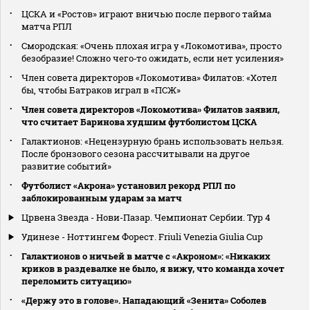
ЦСКА и «Ростов» играют вничью после первого тайма
матча РПЛ
Смородская: «Очень плохая игра у «Локомотива», просто
безобразие! Сложно чего‑то ожидать, если нет усиления»
Член совета директоров «Локомотива» Филатов: «Хотел
бы, чтобы Батраков играл в «ПСЖ»
Член совета директоров «Локомотива» Филатов заявил,
что считает Баринова худшим футболистом ЦСКА
Галактионов: «Нецензурную брань использовать нельзя.
После бронзового сезона рассчитывали на другое
развитие событий»
Футболист «Акрона» установил рекорд РПЛ по
заблокированным ударам за матч
Црвена Звезда - Нови-Пазар. Чемпионат Сербии. Тур 4
Удинезе - Ноттингем Форест. Friuli Venezia Giulia Cup
Галактионов о ничьей в матче с «Акроном»: «Никаких
криков в раздевалке не было, я вижу, что команда хочет
переломить ситуацию»
«Держу это в голове». Нападающий «Зенита» Соболев