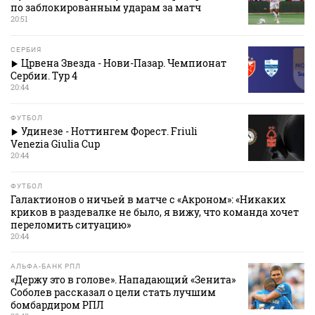
по заблокированным ударам за матч
20:51
СЕРБИЯ
Црвена Звезда - Нови-Пазар. Чемпионат
Сербии. Тур 4
20:44
ФУТБОЛ
Удинезе - Ноттингем Форест. Friuli
Venezia Giulia Cup
20:44
ФУТБОЛ
Галактионов о ничьей в матче с «Акроном»: «Никаких
криков в раздевалке не было, я вижу, что команда хочет
переломить ситуацию»
20:44
АЛЬФА-БАНК РПЛ
«Держу это в голове». Нападающий «Зенита»
Соболев рассказал о цели стать лучшим
бомбардиром РПЛ