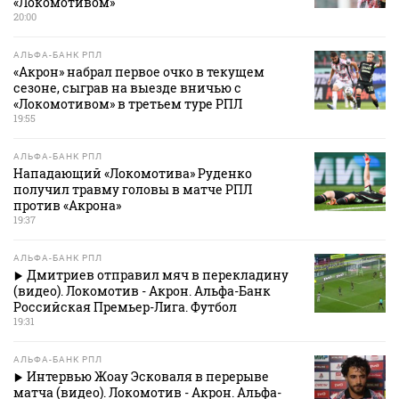
«Локомотивом»
20:00
АЛЬФА-БАНК РПЛ
«Акрон» набрал первое очко в текущем
сезоне, сыграв на выезде вничью с
«Локомотивом» в третьем туре РПЛ
19:55
АЛЬФА-БАНК РПЛ
Нападающий «Локомотива» Руденко
получил травму головы в матче РПЛ
против «Акрона»
19:37
АЛЬФА-БАНК РПЛ
Дмитриев отправил мяч в перекладину
(видео). Локомотив - Акрон. Альфа-Банк
Российская Премьер-Лига. Футбол
19:31
АЛЬФА-БАНК РПЛ
Интервью Жоау Эсковаля в перерыве
матча (видео). Локомотив - Акрон. Альфа-