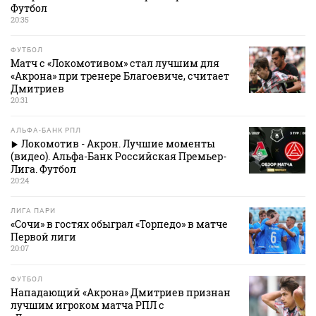
Футбол
20:35
ФУТБОЛ
Матч с «Локомотивом» стал лучшим для
«Акрона» при тренере Благоевиче, считает
Дмитриев
20:31
АЛЬФА-БАНК РПЛ
Локомотив - Акрон. Лучшие моменты
(видео). Альфа-Банк Российская Премьер-
Лига. Футбол
20:24
ЛИГА ПАРИ
«Сочи» в гостях обыграл «Торпедо» в матче
Первой лиги
20:07
ФУТБОЛ
Нападающий «Акрона» Дмитриев признан
лучшим игроком матча РПЛ с