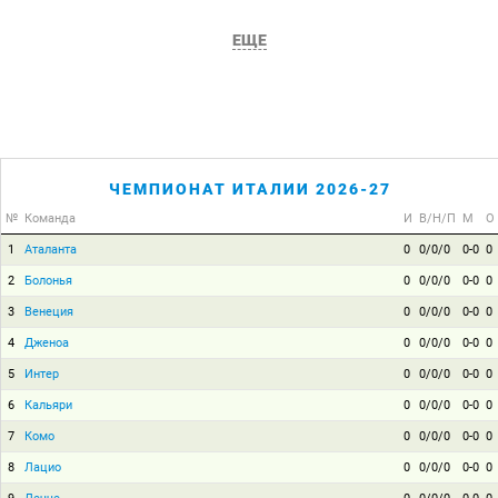
ЕЩЕ
ЧЕМПИОНАТ ИТАЛИИ 2026-27
№
Команда
И
В/Н/П
М
О
1
Аталанта
0
0/0/0
0-0
0
2
Болонья
0
0/0/0
0-0
0
3
Венеция
0
0/0/0
0-0
0
4
Дженоа
0
0/0/0
0-0
0
5
Интер
0
0/0/0
0-0
0
6
Кальяри
0
0/0/0
0-0
0
7
Комо
0
0/0/0
0-0
0
8
Лацио
0
0/0/0
0-0
0