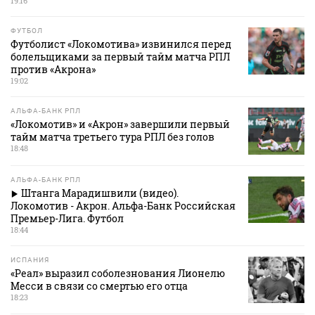
19:16
ФУТБОЛ
Футболист «Локомотива» извинился перед
болельщиками за первый тайм матча РПЛ
против «Акрона»
19:02
АЛЬФА-БАНК РПЛ
«Локомотив» и «Акрон» завершили первый
тайм матча третьего тура РПЛ без голов
18:48
АЛЬФА-БАНК РПЛ
Штанга Марадишвили (видео).
Локомотив - Акрон. Альфа-Банк Российская
Премьер-Лига. Футбол
18:44
ИСПАНИЯ
«Реал» выразил соболезнования Лионелю
Месси в связи со смертью его отца
18:23