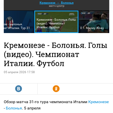
Кремонезе
-
Болонья
матч-центр
Кремонезе - Болонья. Голы
(видео). Чемпионат
незе - Болонья.
Италии. Футбол
онат Италии. Тур 31
0:1. Мариу Жоау
Кремонезе - Болонья. Голы
(видео). Чемпионат
Италии. Футбол
05 апреля 2026 17:58
R
Y
Обзор матча 31-го тура чемпионата Италии
Кремонезе
-
Болонья
. 5 апреля