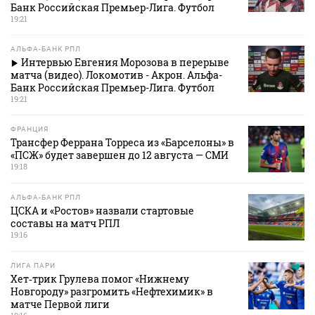
Банк Российская Премьер-Лига. Футбол
19:21
АЛЬФА-БАНК РПЛ
Интервью Евгения Морозова в перерыве
матча (видео). Локомотив - Акрон. Альфа-
Банк Российская Премьер-Лига. Футбол
19:21
ФРАНЦИЯ
Трансфер Феррана Торреса из «Барселоны» в
«ПСЖ» будет завершен до 12 августа — СМИ
19:18
АЛЬФА-БАНК РПЛ
ЦСКА и «Ростов» назвали стартовые
составы на матч РПЛ
19:16
ЛИГА ПАРИ
Хет‑трик Грулева помог «Нижнему
Новгороду» разгромить «Нефтехимик» в
матче Первой лиги