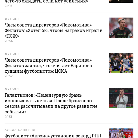
чего‑то ожидать, если нет усиления»
21:07
ФУТБОЛ
Член совета директоров «Локомотива»
Филатов: «Хотел бы, чтобы Батраков играл в
«ПСЖ»
20:54
ФУТБОЛ
Член совета директоров «Локомотива»
Филатов заявил, что считает Баринова
худшим футболистом ЦСКА
20:52
ФУТБОЛ
Галактионов: «Нецензурную брань
использовать нельзя. После бронзового
сезона рассчитывали на другое развитие
событий»
20:51
АЛЬФА-БАНК РПЛ
Футболист «Акрона» установил рекорд РПЛ