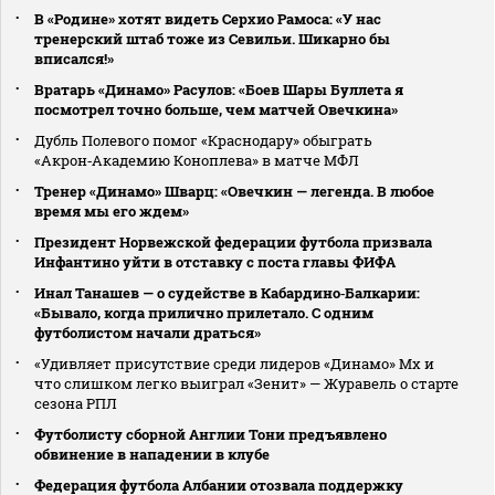
В «Родине» хотят видеть Серхио Рамоса: «У нас
тренерский штаб тоже из Севильи. Шикарно бы
вписался!»
Вратарь «Динамо» Расулов: «Боев Шары Буллета я
посмотрел точно больше, чем матчей Овечкина»
Дубль Полевого помог «Краснодару» обыграть
«Акрон‑Академию Коноплева» в матче МФЛ
Тренер «Динамо» Шварц: «Овечкин — легенда. В любое
время мы его ждем»
Президент Норвежской федерации футбола призвала
Инфантино уйти в отставку с поста главы ФИФА
Инал Танашев — о судействе в Кабардино‑Балкарии:
«Бывало, когда прилично прилетало. С одним
футболистом начали драться»
«Удивляет присутствие среди лидеров «Динамо» Мх и
что слишком легко выиграл «Зенит» — Журавель о старте
сезона РПЛ
Футболисту сборной Англии Тони предъявлено
обвинение в нападении в клубе
Федерация футбола Албании отозвала поддержку