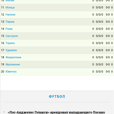
10
Милан
0
0/0/0
0-0
0
11
Монца
0
0/0/0
0-0
0
12
Наполи
0
0/0/0
0-0
0
13
Парма
0
0/0/0
0-0
0
14
Рома
0
0/0/0
0-0
0
15
Сассуоло
0
0/0/0
0-0
0
16
Торино
0
0/0/0
0-0
0
17
Удинезе
0
0/0/0
0-0
0
18
Фиорентина
0
0/0/0
0-0
0
19
Фрозиноне
0
0/0/0
0-0
0
20
Ювентус
0
0/0/0
0-0
0
ФУТБОЛ
«Лос‑Анджелес Гэлакси» арендовал нападающего Лосано