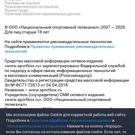
Реклама на портале
Пользовательское соглашение
Охрана труда
Политика обработки персональных данных
© ООО «Национальный спортивный телеканал» 2007 — 2026.
Для лиц старше 18 лет
На сайте применяются рекомендательные технологии.
Подробнее в
Правилах применения рекомендательных
технологий
Средство массовой информации сетевое издание
«www.sportbox.ru» зарегистрировано Федеральной службой
по надзору в сфере связи, информационных технологий
и массовых коммуникаций (Роскомнадзор).
Свидетельство о регистрации средства массовой информации
Эл № ФС77-72613 от 04.04.2018
Название — www.sportbox.ru
Учредитель (соучредители) СМИ сетевого издания
«www.sportbox.ru»: ООО «Национальный спортивный
телеканал»
Главный редактор СМИ сетевого издания «www.sportbox.ru»:
Конов В.А.
Мы используем файлы Сookie для корректной работы веб-сайта.
Номер телефона редакции СМИ сетевого издания
Подробнее в
Политике обработки персональных данных
и
«www.sportbox.ru»: +7 (495) 653 8419
Пользовательском соглашении
. Нажмите на кнопку «Хорошо»,
Адрес электронной почты редакции СМИ сетевого издания
если Вы согласны на использование файлов cookie. Если нет, то
«www.sportbox.ru»: editor@sportbox.ru