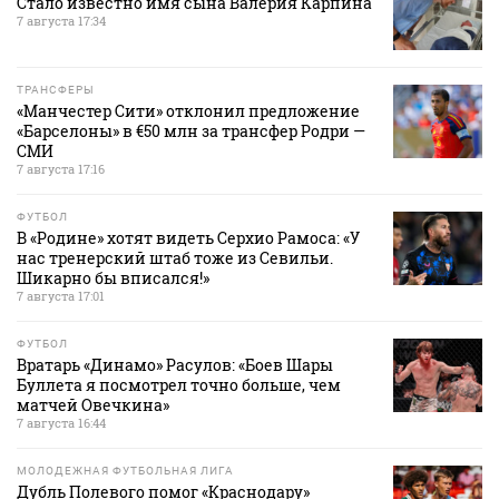
Стало известно имя сына Валерия Карпина
7 августа 17:34
ТРАНСФЕРЫ
«Манчестер Сити» отклонил предложение
«Барселоны» в €50 млн за трансфер Родри —
СМИ
7 августа 17:16
ФУТБОЛ
В «Родине» хотят видеть Серхио Рамоса: «У
нас тренерский штаб тоже из Севильи.
Шикарно бы вписался!»
7 августа 17:01
ФУТБОЛ
Вратарь «Динамо» Расулов: «Боев Шары
Буллета я посмотрел точно больше, чем
матчей Овечкина»
7 августа 16:44
МОЛОДЕЖНАЯ ФУТБОЛЬНАЯ ЛИГА
Дубль Полевого помог «Краснодару»