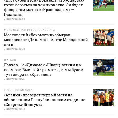
«Игра с «Зенитом» показала, что «Спартак»
готов бороться за чемпионство. Он будет
фаворитом матча с «Краснодаром» —
Гладилин
7 августа 21:56
МОЛОДЕЖНАЯ ФУТБОЛЬНАЯ ЛИГА
Московский «Локомотив» обыграл
московское «Динамо» в матче Молодежной
лиги
7 августа 21:03
ФУТБОЛ
Ловчев — о «Динамо»: «Шварц, заткни им
всем рот. Выиграй три матча, и мы будем
тут говорить: «Красавец»
7 августа 20:22
LEON-ВТОРАЯ ЛИГА
«Алания» проведет первый матч на
обновленном Республиканском стадионе
«Спартак» 15 августа
7 августа 20:18