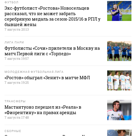
ФУТБОЛ
Экс‑футболист «Ростова» Новосельцев
рассказал, что не может забрать
серебряную медаль за сезон‑2015/16 в РПЛ у
бывшей жены
7 августа 20:13
ЛИГА ПАРИ
Футболисты «Сочи» прилетели в Москву на
матч Первой лиги с «Торпедо»
7 августа 19:57
МОЛОДЕЖНАЯ ФУТБОЛЬНАЯ ЛИГА
«Ростов» обыграл «Зенит» в матче МФЛ
7 августа 19:25
ТРАНСФЕРЫ
Мастантуоно перешел из «Реала» в
«Фиорентину» на правах аренды
7 августа 17:48
СБОРНЫЕ