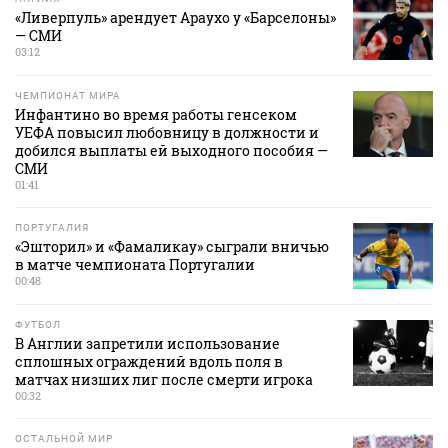
«Ливерпуль» арендует Араухо у «Барселоны»
— СМИ
03:12
ЧЕМПИОНАТ МИРА
Инфантино во время работы генсеком
УЕФА повысил любовницу в должности и
добился выплаты ей выходного пособия —
СМИ
01:41
ПОРТУГАЛИЯ
«Эшторил» и «Фамаликау» сыграли вничью
в матче чемпионата Португалии
00:48
ФУТБОЛ
В Англии запретили использование
сплошных ограждений вдоль поля в
матчах низших лиг после смерти игрока
00:32
ОСТАЛЬНОЙ МИР