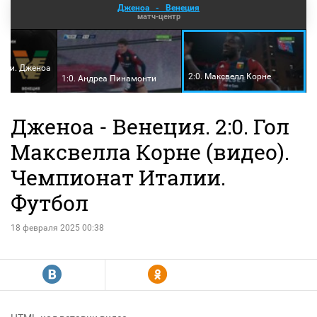
Дженоа
-
Венеция
матч-центр
лии. Дженоа
2:0. Максвелл Корне
1:0. Андреа Пинамонти
Дженоа - Венеция. 2:0. Гол
Максвелла Корне (видео).
Чемпионат Италии.
Футбол
18 февраля 2025 00:38
R
Y