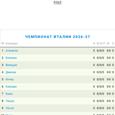
ЕЩЕ
ЧЕМПИОНАТ ИТАЛИИ 2026-27
№
Команда
И
В/Н/П
М
О
1
Аталанта
0
0/0/0
0-0
0
2
Болонья
0
0/0/0
0-0
0
3
Венеция
0
0/0/0
0-0
0
4
Дженоа
0
0/0/0
0-0
0
5
Интер
0
0/0/0
0-0
0
6
Кальяри
0
0/0/0
0-0
0
7
Комо
0
0/0/0
0-0
0
8
Лацио
0
0/0/0
0-0
0
9
Лечче
0
0/0/0
0-0
0