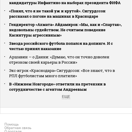
кандидатуры Инфантино на выборах президента ФИФА
«Понял, что я не такой уж и крутой». Сигурдссон
рассказал о погоне на машинах в Краснодаре
Гендиректор «Ахмата» Айдамиров: «Мы, как и «Спартак»,
недовольны судейством. Не считаем поведение
Касинтуры агрессивным»
Звезда российского футбола попался на допинге. И с
честью принял наказание
Аршавин — о Данни: «Думаю, что он точно доволен
отрезком своей карьеры в России»
Экс‑игрок «Краснодара» Сигурдссон: «Все знают, что в
РПЛ футболистам много платили»
В «Нижнем Новгороде» ответили на претензии в
сотрудничестве с агентом Андреевым
ЕЩЕ
Помощь
Обратная связь
О портале