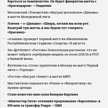
бороться за чемпионство. Он будет фаворитом матча с
«Краснодаром» — Гладилин
Московский «Локомотив» обыграл московское «Динамо»
в матче Молодежной лиги
Ловчев — о «Динамо»: «Шварц, заткни им всем рот.
Выиграй три матча, и мы будем тут говорить:
«Красавец»
«Алания» проведет первый матч на обновленном
Республиканском стадионе «Спартак» 15 августа
Экс‑футболист «Ростова» Новосельцев рассказал, что не
может забрать серебряную медаль за сезон‑2015/16 в РПЛ
у бывшей жены
Футболисты «Сочи» прилетели в Москву на матч Первой
лиги с «Торпедо»
«Ростов» обыграл «Зенит» в матче МФЛ
Мастантуоно перешел из «Реала» в «Фиорентину» на
правах аренды
Стало известно имя сына Валерия Карпина
«Манчестер Сити» отклонил предложение «Барселоны» в
€50 млн за трансфер Родри — СМИ