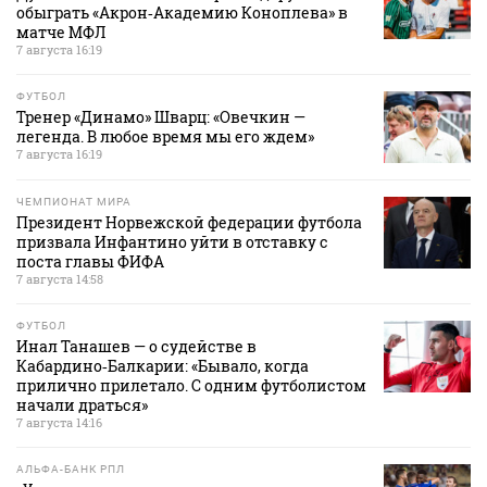
обыграть «Акрон‑Академию Коноплева» в
матче МФЛ
7 августа 16:19
ФУТБОЛ
Тренер «Динамо» Шварц: «Овечкин —
легенда. В любое время мы его ждем»
7 августа 16:19
ЧЕМПИОНАТ МИРА
Президент Норвежской федерации футбола
призвала Инфантино уйти в отставку с
поста главы ФИФА
7 августа 14:58
ФУТБОЛ
Инал Танашев — о судействе в
Кабардино‑Балкарии: «Бывало, когда
прилично прилетало. С одним футболистом
начали драться»
7 августа 14:16
АЛЬФА-БАНК РПЛ