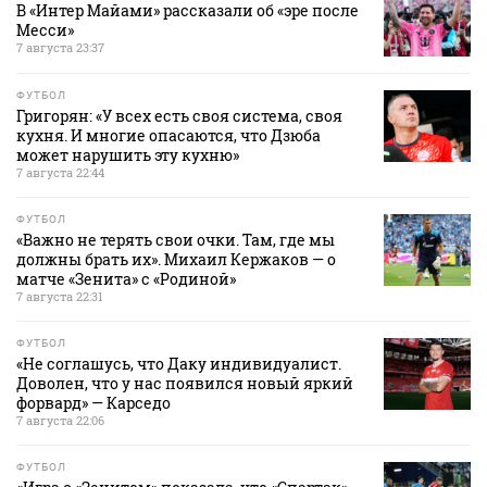
В «Интер Майами» рассказали об «эре после
Месси»
7 августа 23:37
ФУТБОЛ
Григорян: «У всех есть своя система, своя
кухня. И многие опасаются, что Дзюба
может нарушить эту кухню»
7 августа 22:44
ФУТБОЛ
«Важно не терять свои очки. Там, где мы
должны брать их». Михаил Кержаков — о
матче «Зенита» с «Родиной»
7 августа 22:31
ФУТБОЛ
«Не соглашусь, что Даку индивидуалист.
Доволен, что у нас появился новый яркий
форвард» — Карседо
7 августа 22:06
ФУТБОЛ