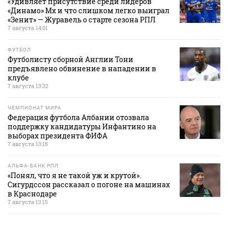
«Удивляет присутствие среди лидеров
«Динамо» Мх и что слишком легко выиграл
«Зенит» — Журавель о старте сезона РПЛ
7 августа 14:01
ФУТБОЛ
Футболисту сборной Англии Тони
предъявлено обвинение в нападении в
клубе
7 августа 13:32
ЧЕМПИОНАТ МИРА
Федерация футбола Албании отозвала
поддержку кандидатуры Инфантино на
выборах президента ФИФА
7 августа 13:18
АЛЬФА-БАНК РПЛ
«Понял, что я не такой уж и крутой».
Сигурдссон рассказал о погоне на машинах
в Краснодаре
7 августа 13:15