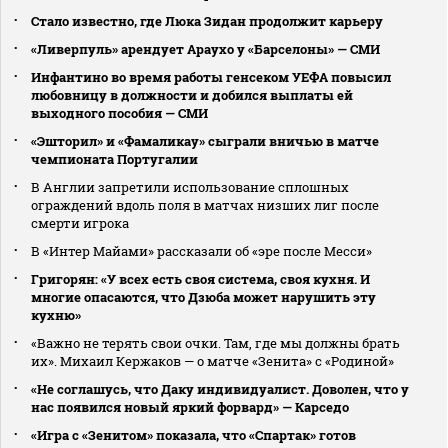
Стало известно, где Люка Зидан продолжит карьеру
«Ливерпуль» арендует Араухо у «Барселоны» — СМИ
Инфантино во время работы генсеком УЕФА повысил
любовницу в должности и добился выплаты ей
выходного пособия — СМИ
«Эшторил» и «Фамаликау» сыграли вничью в матче
чемпионата Португалии
В Англии запретили использование сплошных
ограждений вдоль поля в матчах низших лиг после
смерти игрока
В «Интер Майами» рассказали об «эре после Месси»
Григорян: «У всех есть своя система, своя кухня. И
многие опасаются, что Дзюба может нарушить эту
кухню»
«Важно не терять свои очки. Там, где мы должны брать
их». Михаил Кержаков — о матче «Зенита» с «Родиной»
«Не соглашусь, что Даку индивидуалист. Доволен, что у
нас появился новый яркий форвард» — Карседо
«Игра с «Зенитом» показала, что «Спартак» готов