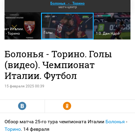
Болонья
-
Торино
матч-центр
онат Италии.
Голы
ья - Торино
1:0. Дан Ндой
Болонья - Торино. Голы
(видео). Чемпионат
Италии. Футбол
15 февраля 2025 00:39
R
Y
Обзор матча 25-го тура чемпионата Италии
Болонья
-
Торино
. 14 февраля