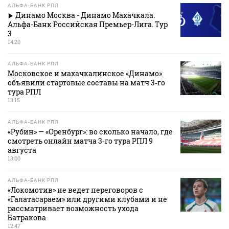
АЛЬФА-БАНК РПЛ
Динамо Москва - Динамо Махачкала.
Альфа-Банк Российская Премьер-Лига. Тур
3
14:20
АЛЬФА-БАНК РПЛ
Московское и махачкалинское «Динамо»
объявили стартовые составы на матч 3‑го
тура РПЛ
13:15
АЛЬФА-БАНК РПЛ
«Рубин» — «Оренбург»: во сколько начало, где
смотреть онлайн матча 3‑го тура РПЛ 9
августа
13:00
АЛЬФА-БАНК РПЛ
«Локомотив» не ведет переговоров с
«Галатасараем» или другими клубами и не
рассматривает возможность ухода
Батракова
12:47