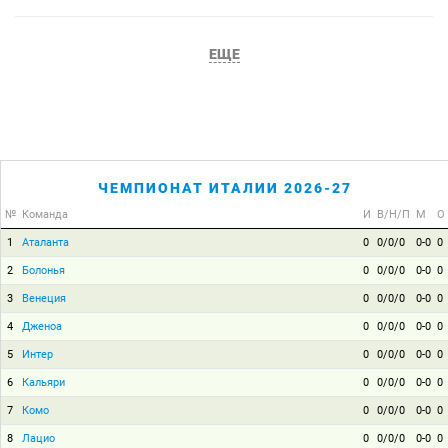
ЕЩЕ
ЧЕМПИОНАТ ИТАЛИИ 2026-27
№
Команда
И
В/Н/П
М
О
1
Аталанта
0
0/0/0
0-0
0
2
Болонья
0
0/0/0
0-0
0
3
Венеция
0
0/0/0
0-0
0
4
Дженоа
0
0/0/0
0-0
0
5
Интер
0
0/0/0
0-0
0
6
Кальяри
0
0/0/0
0-0
0
7
Комо
0
0/0/0
0-0
0
8
Лацио
0
0/0/0
0-0
0