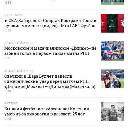
15:51
ЛИГА ПАРИ
СКА-Хабаровск - Спартак Кострома. Голы и
лучшие моменты (видео). Лига PARI. Футбол
15:29
АЛЬФА-БАНК РПЛ
Московское и махачкалинское «Динамо» не
забили голов в первом тайме матча РПЛ
15:20
АЛЬФА-БАНК РПЛ
Овечкин и Шара Буллет нанесли
символический удар перед матчем РПЛ
«Динамо» (Москва) — «Динамо» (Махачкала)
15:01
ФУТБОЛ
Бывший футболист «Арсенала» Кулешин
умер из‑за онкологии в возрасте 25 лет
14:46