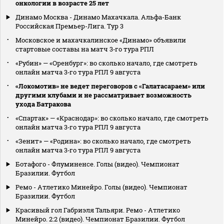
онкологии в возрасте 25 лет
Динамо Москва - Динамо Махачкала. Альфа-Банк
Российская Премьер-Лига. Тур 3
Московское и махачкалинское «Динамо» объявили
стартовые составы на матч 3‑го тура РПЛ
«Рубин» — «Оренбург»: во сколько начало, где смотреть
онлайн матча 3‑го тура РПЛ 9 августа
«Локомотив» не ведет переговоров с «Галатасараем» или
другими клубами и не рассматривает возможность
ухода Батракова
«Спартак» — «Краснодар»: во сколько начало, где смотреть
онлайн матча 3‑го тура РПЛ 9 августа
«Зенит» — «Родина»: во сколько начало, где смотреть
онлайн матча 3‑го тура РПЛ 9 августа
Ботафого - Флуминенсе. Голы (видео). Чемпионат
Бразилии. Футбол
Ремо - Атлетико Минейро. Голы (видео). Чемпионат
Бразилии. Футбол
Красивый гол Габриэля Тальяри. Ремо - Атлетико
Минейро. 2:2 (видео). Чемпионат Бразилии. Футбол