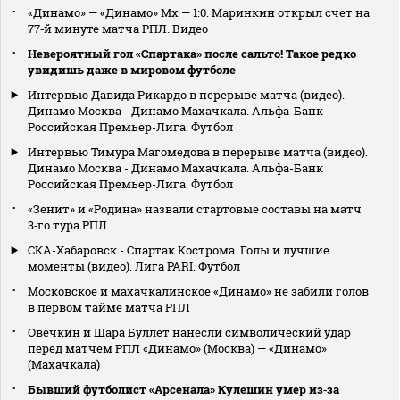
«Динамо» — «Динамо» Мх — 1:0. Маринкин открыл счет на
77‑й минуте матча РПЛ. Видео
Невероятный гол «Спартака» после сальто! Такое редко
увидишь даже в мировом футболе
Интервью Давида Рикардо в перерыве матча (видео).
Динамо Москва - Динамо Махачкала. Альфа-Банк
Российская Премьер-Лига. Футбол
Интервью Тимура Магомедова в перерыве матча (видео).
Динамо Москва - Динамо Махачкала. Альфа-Банк
Российская Премьер-Лига. Футбол
«Зенит» и «Родина» назвали стартовые составы на матч
3‑го тура РПЛ
СКА-Хабаровск - Спартак Кострома. Голы и лучшие
моменты (видео). Лига PARI. Футбол
Московское и махачкалинское «Динамо» не забили голов
в первом тайме матча РПЛ
Овечкин и Шара Буллет нанесли символический удар
перед матчем РПЛ «Динамо» (Москва) — «Динамо»
(Махачкала)
Бывший футболист «Арсенала» Кулешин умер из‑за