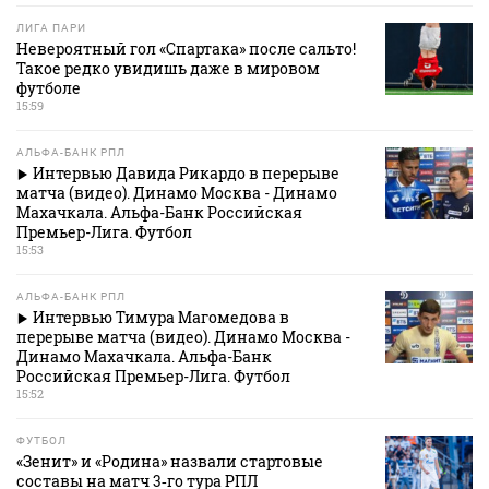
ЛИГА ПАРИ
Невероятный гол «Спартака» после сальто!
Такое редко увидишь даже в мировом
футболе
15:59
АЛЬФА-БАНК РПЛ
Интервью Давида Рикардо в перерыве
матча (видео). Динамо Москва - Динамо
Махачкала. Альфа-Банк Российская
Премьер-Лига. Футбол
15:53
АЛЬФА-БАНК РПЛ
Интервью Тимура Магомедова в
перерыве матча (видео). Динамо Москва -
Динамо Махачкала. Альфа-Банк
Российская Премьер-Лига. Футбол
15:52
ФУТБОЛ
«Зенит» и «Родина» назвали стартовые
составы на матч 3‑го тура РПЛ