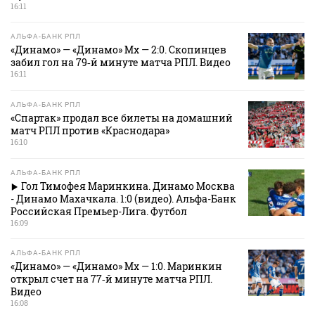
16:11
АЛЬФА-БАНК РПЛ
«Динамо» — «Динамо» Мх — 2:0. Скопинцев
забил гол на 79‑й минуте матча РПЛ. Видео
16:11
АЛЬФА-БАНК РПЛ
«Спартак» продал все билеты на домашний
матч РПЛ против «Краснодара»
16:10
АЛЬФА-БАНК РПЛ
Гол Тимофея Маринкина. Динамо Москва
- Динамо Махачкала. 1:0 (видео). Альфа-Банк
Российская Премьер-Лига. Футбол
16:09
АЛЬФА-БАНК РПЛ
«Динамо» — «Динамо» Мх — 1:0. Маринкин
открыл счет на 77‑й минуте матча РПЛ.
Видео
16:08