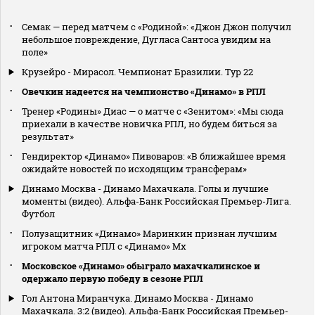
Семак — перед матчем с «Родиной»: «Джон Джон получил
небольшое повреждение, Дугласа Сантоса увидим на
поле»
Крузейро - Мирасол. Чемпионат Бразилии. Тур 22
Овечкин надеется на чемпионство «Динамо» в РПЛ
Тренер «Родины» Диас — о матче с «Зенитом»: «Мы сюда
приехали в качестве новичка РПЛ, но будем биться за
результат»
Гендиректор «Динамо» Пивоваров: «В ближайшее время
ожидайте новостей по исходящим трансферам»
Динамо Москва - Динамо Махачкала. Голы и лучшие
моменты (видео). Альфа-Банк Российская Премьер-Лига.
Футбол
Полузащитник «Динамо» Маринкин признан лучшим
игроком матча РПЛ с «Динамо» Мх
Московское «Динамо» обыграло махачкалинское и
одержало первую победу в сезоне РПЛ
Гол Антона Миранчука. Динамо Москва - Динамо
Махачкала. 3:2 (видео). Альфа-Банк Российская Премьер-