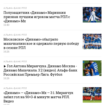
АЛЬФА-БАНК РПЛ
Полузащитник «Динамо» Маринкин
признан лучшим игроком матча РПЛ с
«Динамо» Мх
16:40
АЛЬФА-БАНК РПЛ
Московское «Динамо» обыграло
махачкалинское и одержало первую победу
в сезоне РПЛ
16:26
АЛЬФА-БАНК РПЛ
Гол Антона Миранчука. Динамо Москва -
Динамо Махачкала. 3:2 (видео). Альфа-Банк
Российская Премьер-Лига. Футбол
16:26
АЛЬФА-БАНК РПЛ
«Динамо» — «Динамо» Мх — 3:1. Миранчук
забил гол на 90+3‑й минуте матча РПЛ.
Видео
16:24