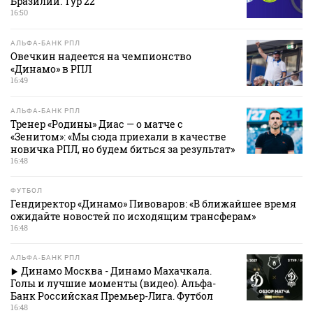
Бразилии. Тур 22
16:50
АЛЬФА-БАНК РПЛ
Овечкин надеется на чемпионство
«Динамо» в РПЛ
16:49
АЛЬФА-БАНК РПЛ
Тренер «Родины» Диас — о матче с
«Зенитом»: «Мы сюда приехали в качестве
новичка РПЛ, но будем биться за результат»
16:48
ФУТБОЛ
Гендиректор «Динамо» Пивоваров: «В ближайшее время
ожидайте новостей по исходящим трансферам»
16:48
АЛЬФА-БАНК РПЛ
Динамо Москва - Динамо Махачкала.
Голы и лучшие моменты (видео). Альфа-
Банк Российская Премьер-Лига. Футбол
16:48